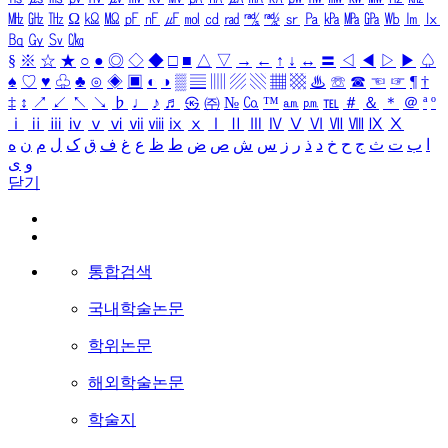
㎒
㎓
㎔
Ω
㏀
㏁
㎊
㎋
㎌
㏖
㏅
㎭
㎮
㎯
㏛
㎩
㎪
㎫
㎬
㏝
㏐
㏓
㏃
㏉
㏜
㏆
§
※
☆
★
○
●
◎
◇
◆
□
■
△
▽
→
←
↑
↓
↔
〓
◁
◀
▷
▶
♤
♠
♡
♥
♧
♣
⊙
◈
▣
◐
◑
▒
▤
▥
▨
▧
▦
▩
♨
☏
☎
☜
☞
¶
†
‡
↕
↗
↙
↖
↘
♭
♩
♪
♬
㉿
㈜
№
㏇
™
㏂
㏘
℡
＃
＆
＊
＠
ª
º
ⅰ
ⅱ
ⅲ
ⅳ
ⅴ
ⅵ
ⅶ
ⅷ
ⅸ
ⅹ
Ⅰ
Ⅱ
Ⅲ
Ⅳ
Ⅴ
Ⅵ
Ⅶ
Ⅷ
Ⅸ
Ⅹ
ا
ب
ت
ث
ج
ح
خ
د
ذ
ر
ز
س
ش
ص
ض
ط
ظ
ع
غ
ف
ق
ک
ل
م
ن
ه
و
ی
닫기
통합검색
국내학술논문
학위논문
해외학술논문
학술지