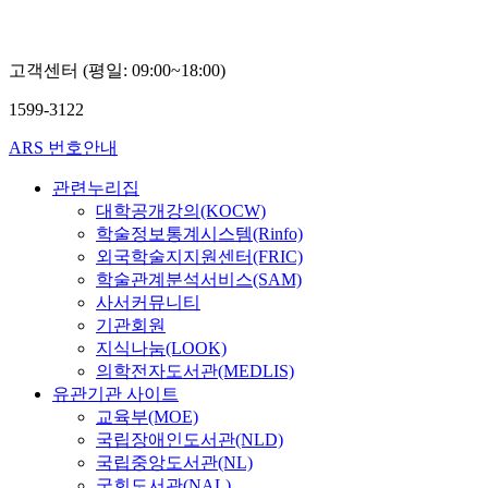
대
학),
정래
권
고객센터 (평일: 09:00~18:00)
(외
교통
1599-3122
상부
기후
ARS 번호안내
변화
대
관련누리집
사),
대학공개강의(KOCW)
2018
학술정보통계시스템(Rinfo)
ELIS
외국학술지지원센터(FRIC)
참가
생
학술관계분석서비스(SAM)
20명
사서커뮤니티
기관회원
지식나눔(LOOK)
의학전자도서관(MEDLIS)
유관기관 사이트
교육부(MOE)
국립장애인도서관(NLD)
국립중앙도서관(NL)
국회도서관(NAL)