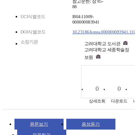
참고문헌: 장 85-
88
UCI식별코드
I804:11009-
000000083941
DOI식별코드
10.23186/korea.000000083941.11
소장기관
고려대학교 도서관
고려대학교 세종학술정
보원
0
0
상세조회
다운로드
원문보기
음성듣기