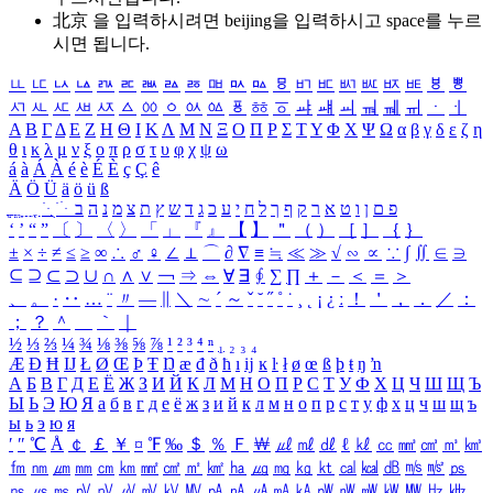
北京 을 입력하시려면
beijing
을 입력하시고 space를 누르
시면 됩니다.
ㅥ
ㅦ
ㅧ
ㅨ
ㅩ
ㅪ
ㅫ
ㅬ
ㅭ
ㅮ
ㅯ
ㅰ
ㅱ
ㅲ
ㅳ
ㅴ
ㅵ
ㅶ
ㅷ
ㅸ
ㅹ
ㅺ
ㅻ
ㅼ
ㅽ
ㅾ
ㅿ
ㆀ
ㆁ
ㆂ
ㆃ
ㆄ
ㆅ
ㆆ
ㆇ
ㆈ
ㆉ
ㆊ
ㆋ
ㆌ
ㆍ
ㆎ
Α
Β
Γ
Δ
Ε
Ζ
Η
Θ
Ι
Κ
Λ
Μ
Ν
Ξ
Ο
Π
Ρ
Σ
Τ
Υ
Φ
Χ
Ψ
Ω
α
β
γ
δ
ε
ζ
η
θ
ι
κ
λ
μ
ν
ξ
ο
π
ρ
σ
τ
υ
φ
χ
ψ
ω
á
à
Á
À
é
è
É
È
ç
Ç
ê
Ä
Ö
Ü
ä
ö
ü
ß
ְ
ֳ
ֲ
ֱ
ָ
ַ
ֵ
ֶ
ִ
ֹ
ּ
ֻ
ׂ
ׁ
ּ
ב
ה
נ
מ
צ
ת
ץ
ש
ד
ג
כ
ע
י
ח
ל
ך
ף
ק
ר
א
ט
ו
ן
ם
פ
‘
’
“
”
〔
〕
〈
〉
「
」
『
』
【
】
＂
（
）
［
］
｛
｝
±
×
÷
≠
≤
≥
∞
∴
♂
♀
∠
⊥
⌒
∂
∇
≡
≒
≪
≫
√
∽
∝
∵
∫
∬
∈
∋
⊆
⊇
⊂
⊃
∪
∩
∧
∨
￢
⇒
⇔
∀
∃
∮
∑
∏
＋
－
＜
＝
＞
、
。
·
‥
…
¨
〃
―
∥
＼
∼
´
～
ˇ
˘
˝
˚
˙
¸
˛
¡
¿
ː
！
＇
，
．
／
：
；
？
＾
＿
｀
｜
½
⅓
⅔
¼
¾
⅛
⅜
⅝
⅞
¹
²
³
⁴
ⁿ
₁
₂
₃
₄
Æ
Ð
Ħ
Ĳ
Ł
Ø
Œ
Þ
Ŧ
Ŋ
æ
đ
ð
ħ
ı
ĳ
ĸ
ŀ
ł
ø
œ
ß
þ
ŧ
ŋ
ŉ
А
Б
В
Г
Д
Е
Ё
Ж
З
И
Й
К
Л
М
Н
О
П
Р
С
Т
У
Ф
Х
Ц
Ч
Ш
Щ
Ъ
Ы
Ь
Э
Ю
Я
а
б
в
г
д
е
ё
ж
з
и
й
к
л
м
н
о
п
р
с
т
у
ф
х
ц
ч
ш
щ
ъ
ы
ь
э
ю
я
′
″
℃
Å
￠
￡
￥
¤
℉
‰
＄
％
Ｆ
￦
㎕
㎖
㎗
ℓ
㎘
㏄
㎣
㎤
㎥
㎦
㎙
㎚
㎛
㎜
㎝
㎞
㎟
㎠
㎡
㎢
㏊
㎍
㎎
㎏
㏏
㎈
㎉
㏈
㎧
㎨
㎰
㎱
㎲
㎳
㎴
㎵
㎶
㎷
㎸
㎹
㎀
㎁
㎂
㎃
㎄
㎺
㎻
㎽
㎾
㎿
㎐
㎑