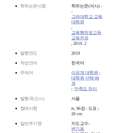
학위논문사항
학위논문(석사) -
-
고려대학교 교육
대학원
,
교육행정및고등
교육전공
, 2019. 2
발행연도
2019
작성언어
한국어
주제어
이공계 대학원
;
대학원 선택 배
경
;
만족도 차이
발행국(도시)
서울
형태사항
iv, 96장 : 도표 ;
26 cm
일반주기명
지도교수:
변기용