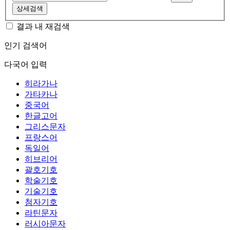
상세검색
결과 내 재검색
인기 검색어
다국어 입력
히라가나
가타카나
중국어
한글고어
그리스문자
프랑스어
독일어
히브리어
괄호기호
학술기호
기술기호
첨자기호
라틴문자
러시아문자