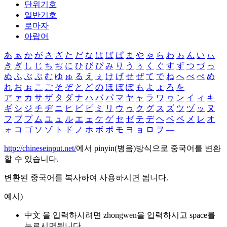
단위기호
일반기호
로마자
아랍어
あ
ぁ
か
が
さ
ざ
た
だ
な
は
ば
ぱ
ま
や
ゃ
ら
わ
ゎ
ん
い
ぃ
き
ぎ
し
じ
ち
ぢ
に
ひ
び
ぴ
み
り
う
ぅ
く
ぐ
す
ず
つ
づ
っ
ぬ
ふ
ぶ
ぷ
む
ゆ
ゅ
る
え
ぇ
け
げ
せ
ぜ
て
で
ね
へ
べ
ぺ
め
れ
お
ぉ
こ
ご
そ
ぞ
と
ど
の
ほ
ぼ
ぽ
も
よ
ょ
ろ
を
ア
ァ
カ
サ
ザ
タ
ダ
ナ
ハ
バ
パ
マ
ヤ
ャ
ラ
ワ
ヮ
ン
イ
ィ
キ
ギ
シ
ジ
チ
ヂ
ニ
ヒ
ビ
ピ
ミ
リ
ウ
ゥ
ク
グ
ス
ズ
ツ
ヅ
ッ
ヌ
フ
ブ
プ
ム
ユ
ュ
ル
エ
ェ
ケ
ゲ
セ
ゼ
テ
デ
ヘ
ベ
ペ
メ
レ
オ
ォ
コ
ゴ
ソ
ゾ
ト
ド
ノ
ホ
ボ
ポ
モ
ヨ
ョ
ロ
ヲ
―
http://chineseinput.net/
에서 pinyin(병음)방식으로 중국어를 변환
할 수 있습니다.
변환된 중국어를 복사하여 사용하시면 됩니다.
예시)
中文 을 입력하시려면
zhongwen
을 입력하시고 space를
누르시면됩니다.