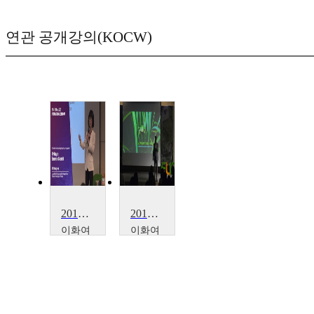
연관 공개강의(KOCW)
2018 EWHA-LUCE International Seminar
2019 EWHA-LUCE INTERNATIONAL OPEN FORUM
이화여
이화여
자대학
자대학
교
교
김영
장이
기
권,
(시
여운
카고
승