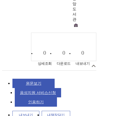
앙
도
서
관
0
0
0
상세조회
다운로드
내보내기
원문보기
음성지원 서비스신청
인용하기
내보내기
내책장담기