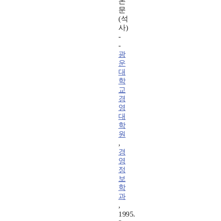
논
문
(석
사)
-
-
광
운
대
학
교
경
영
대
학
원
,
경
영
정
보
학
과
,
1995.