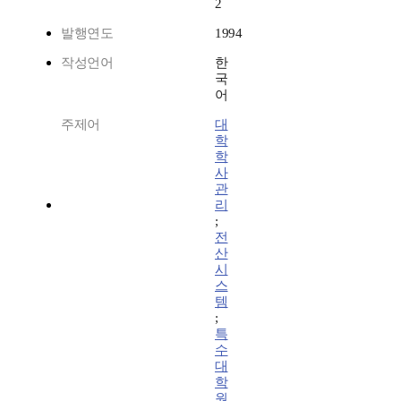
2
발행연도
1994
작성언어
한
국
어
주제어
대
학
학
사
관
리
;
전
산
시
스
템
;
특
수
대
학
원