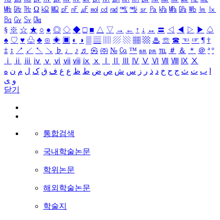
㎒
㎓
㎔
Ω
㏀
㏁
㎊
㎋
㎌
㏖
㏅
㎭
㎮
㎯
㏛
㎩
㎪
㎫
㎬
㏝
㏐
㏓
㏃
㏉
㏜
㏆
§
※
☆
★
○
●
◎
◇
◆
□
■
△
▽
→
←
↑
↓
↔
〓
◁
◀
▷
▶
♤
♠
♡
♥
♧
♣
⊙
◈
▣
◐
◑
▒
▤
▥
▨
▧
▦
▩
♨
☏
☎
☜
☞
¶
†
‡
↕
↗
↙
↖
↘
♭
♩
♪
♬
㉿
㈜
№
㏇
™
㏂
㏘
℡
＃
＆
＊
＠
ª
º
ⅰ
ⅱ
ⅲ
ⅳ
ⅴ
ⅵ
ⅶ
ⅷ
ⅸ
ⅹ
Ⅰ
Ⅱ
Ⅲ
Ⅳ
Ⅴ
Ⅵ
Ⅶ
Ⅷ
Ⅸ
Ⅹ
ا
ب
ت
ث
ج
ح
خ
د
ذ
ر
ز
س
ش
ص
ض
ط
ظ
ع
غ
ف
ق
ک
ل
م
ن
ه
و
ی
닫기
통합검색
국내학술논문
학위논문
해외학술논문
학술지