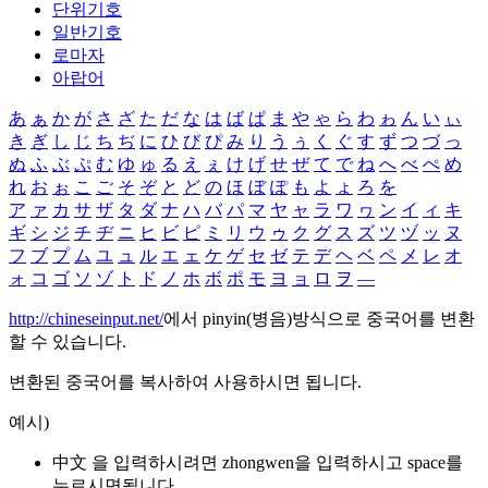
단위기호
일반기호
로마자
아랍어
あ
ぁ
か
が
さ
ざ
た
だ
な
は
ば
ぱ
ま
や
ゃ
ら
わ
ゎ
ん
い
ぃ
き
ぎ
し
じ
ち
ぢ
に
ひ
び
ぴ
み
り
う
ぅ
く
ぐ
す
ず
つ
づ
っ
ぬ
ふ
ぶ
ぷ
む
ゆ
ゅ
る
え
ぇ
け
げ
せ
ぜ
て
で
ね
へ
べ
ぺ
め
れ
お
ぉ
こ
ご
そ
ぞ
と
ど
の
ほ
ぼ
ぽ
も
よ
ょ
ろ
を
ア
ァ
カ
サ
ザ
タ
ダ
ナ
ハ
バ
パ
マ
ヤ
ャ
ラ
ワ
ヮ
ン
イ
ィ
キ
ギ
シ
ジ
チ
ヂ
ニ
ヒ
ビ
ピ
ミ
リ
ウ
ゥ
ク
グ
ス
ズ
ツ
ヅ
ッ
ヌ
フ
ブ
プ
ム
ユ
ュ
ル
エ
ェ
ケ
ゲ
セ
ゼ
テ
デ
ヘ
ベ
ペ
メ
レ
オ
ォ
コ
ゴ
ソ
ゾ
ト
ド
ノ
ホ
ボ
ポ
モ
ヨ
ョ
ロ
ヲ
―
http://chineseinput.net/
에서 pinyin(병음)방식으로 중국어를 변환
할 수 있습니다.
변환된 중국어를 복사하여 사용하시면 됩니다.
예시)
中文 을 입력하시려면
zhongwen
을 입력하시고 space를
누르시면됩니다.