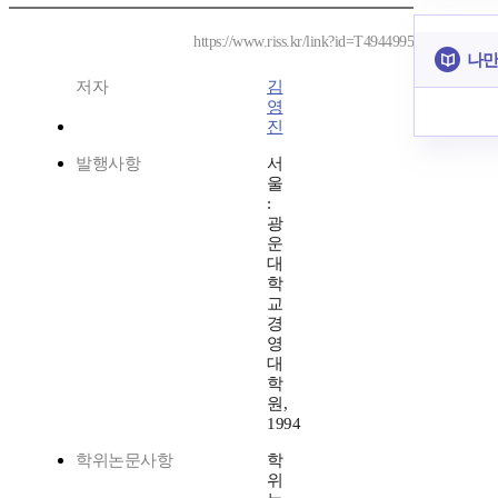
https://www.riss.kr/link?id=T4944995
나만
저자
김
영
진
발행사항
서
울
:
광
운
대
학
교
경
영
대
학
원,
1994
학위논문사항
학
위