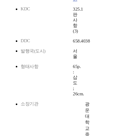
KDC
325.1
판
사
항
(3)
DDC
658.4038
발행국(도시)
서
울
형태사항
65p.
:
삽
도
;
26cm.
소장기관
광
운
대
학
교
중