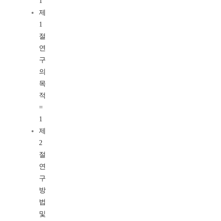
1
제
1
절
연
구
의
목
적
=
1
제
2
절
연
구
방
법
및