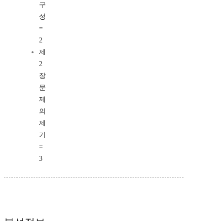
구
성
=
2
제
2
장
문
제
의
제
기
=
3