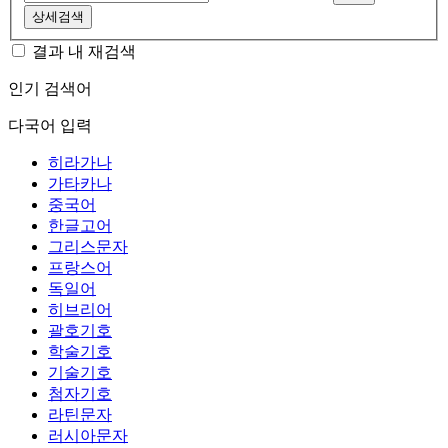
상세검색
결과 내 재검색
인기 검색어
다국어 입력
히라가나
가타카나
중국어
한글고어
그리스문자
프랑스어
독일어
히브리어
괄호기호
학술기호
기술기호
첨자기호
라틴문자
러시아문자