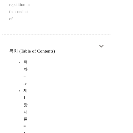
repetition in
the conduct
of...
목차 (Table of Contents)
목
차
=
iv
제
1
장
서
론
=