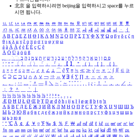
北京 을 입력하시려면
beijing
을 입력하시고 space를 누르
시면 됩니다.
ㅥ
ㅦ
ㅧ
ㅨ
ㅩ
ㅪ
ㅫ
ㅬ
ㅭ
ㅮ
ㅯ
ㅰ
ㅱ
ㅲ
ㅳ
ㅴ
ㅵ
ㅶ
ㅷ
ㅸ
ㅹ
ㅺ
ㅻ
ㅼ
ㅽ
ㅾ
ㅿ
ㆀ
ㆁ
ㆂ
ㆃ
ㆄ
ㆅ
ㆆ
ㆇ
ㆈ
ㆉ
ㆊ
ㆋ
ㆌ
ㆍ
ㆎ
Α
Β
Γ
Δ
Ε
Ζ
Η
Θ
Ι
Κ
Λ
Μ
Ν
Ξ
Ο
Π
Ρ
Σ
Τ
Υ
Φ
Χ
Ψ
Ω
α
β
γ
δ
ε
ζ
η
θ
ι
κ
λ
μ
ν
ξ
ο
π
ρ
σ
τ
υ
φ
χ
ψ
ω
á
à
Á
À
é
è
É
È
ç
Ç
ê
Ä
Ö
Ü
ä
ö
ü
ß
ְ
ֳ
ֲ
ֱ
ָ
ַ
ֵ
ֶ
ִ
ֹ
ּ
ֻ
ׂ
ׁ
ּ
ב
ה
נ
מ
צ
ת
ץ
ש
ד
ג
כ
ע
י
ח
ל
ך
ף
ק
ר
א
ט
ו
ן
ם
פ
‘
’
“
”
〔
〕
〈
〉
「
」
『
』
【
】
＂
（
）
［
］
｛
｝
±
×
÷
≠
≤
≥
∞
∴
♂
♀
∠
⊥
⌒
∂
∇
≡
≒
≪
≫
√
∽
∝
∵
∫
∬
∈
∋
⊆
⊇
⊂
⊃
∪
∩
∧
∨
￢
⇒
⇔
∀
∃
∮
∑
∏
＋
－
＜
＝
＞
、
。
·
‥
…
¨
〃
―
∥
＼
∼
´
～
ˇ
˘
˝
˚
˙
¸
˛
¡
¿
ː
！
＇
，
．
／
：
；
？
＾
＿
｀
｜
½
⅓
⅔
¼
¾
⅛
⅜
⅝
⅞
¹
²
³
⁴
ⁿ
₁
₂
₃
₄
Æ
Ð
Ħ
Ĳ
Ł
Ø
Œ
Þ
Ŧ
Ŋ
æ
đ
ð
ħ
ı
ĳ
ĸ
ŀ
ł
ø
œ
ß
þ
ŧ
ŋ
ŉ
А
Б
В
Г
Д
Е
Ё
Ж
З
И
Й
К
Л
М
Н
О
П
Р
С
Т
У
Ф
Х
Ц
Ч
Ш
Щ
Ъ
Ы
Ь
Э
Ю
Я
а
б
в
г
д
е
ё
ж
з
и
й
к
л
м
н
о
п
р
с
т
у
ф
х
ц
ч
ш
щ
ъ
ы
ь
э
ю
я
′
″
℃
Å
￠
￡
￥
¤
℉
‰
＄
％
Ｆ
￦
㎕
㎖
㎗
ℓ
㎘
㏄
㎣
㎤
㎥
㎦
㎙
㎚
㎛
㎜
㎝
㎞
㎟
㎠
㎡
㎢
㏊
㎍
㎎
㎏
㏏
㎈
㎉
㏈
㎧
㎨
㎰
㎱
㎲
㎳
㎴
㎵
㎶
㎷
㎸
㎹
㎀
㎁
㎂
㎃
㎄
㎺
㎻
㎽
㎾
㎿
㎐
㎑