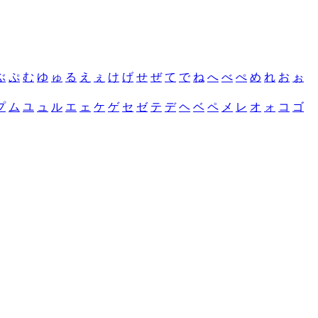
ぶ
ぷ
む
ゆ
ゅ
る
え
ぇ
け
げ
せ
ぜ
て
で
ね
へ
べ
ぺ
め
れ
お
ぉ
プ
ム
ユ
ュ
ル
エ
ェ
ケ
ゲ
セ
ゼ
テ
デ
ヘ
ベ
ペ
メ
レ
オ
ォ
コ
ゴ