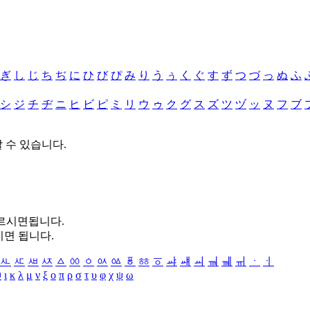
ぎ
し
じ
ち
ぢ
に
ひ
び
ぴ
み
り
う
ぅ
く
ぐ
す
ず
つ
づ
っ
ぬ
ふ
シ
ジ
チ
ヂ
ニ
ヒ
ビ
ピ
ミ
リ
ウ
ゥ
ク
グ
ス
ズ
ツ
ヅ
ッ
ヌ
フ
ブ
할 수 있습니다.
누르시면됩니다.
시면 됩니다.
ㅻ
ㅼ
ㅽ
ㅾ
ㅿ
ㆀ
ㆁ
ㆂ
ㆃ
ㆄ
ㆅ
ㆆ
ㆇ
ㆈ
ㆉ
ㆊ
ㆋ
ㆌ
ㆍ
ㆎ
θ
ι
κ
λ
μ
ν
ξ
ο
π
ρ
σ
τ
υ
φ
χ
ψ
ω