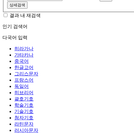
상세검색
결과 내 재검색
인기 검색어
다국어 입력
히라가나
가타카나
중국어
한글고어
그리스문자
프랑스어
독일어
히브리어
괄호기호
학술기호
기술기호
첨자기호
라틴문자
러시아문자