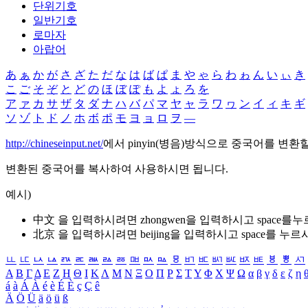
단위기호
일반기호
로마자
아랍어
あ
ぁ
か
が
さ
ざ
た
だ
な
は
ば
ぱ
ま
や
ゃ
ら
わ
ゎ
ん
い
ぃ
き
こ
ご
そ
ぞ
と
ど
の
ほ
ぼ
ぽ
も
よ
ょ
ろ
を
ア
ァ
カ
サ
ザ
タ
ダ
ナ
ハ
バ
パ
マ
ヤ
ャ
ラ
ワ
ヮ
ン
イ
ィ
キ
ギ
ソ
ゾ
ト
ド
ノ
ホ
ボ
ポ
モ
ヨ
ョ
ロ
ヲ
―
http://chineseinput.net/
에서 pinyin(병음)방식으로 중국어를 변환
변환된 중국어를 복사하여 사용하시면 됩니다.
예시)
中文 을 입력하시려면
zhongwen
을 입력하시고 space를
北京 을 입력하시려면
beijing
을 입력하시고 space를 누르
ㅥ
ㅦ
ㅧ
ㅨ
ㅩ
ㅪ
ㅫ
ㅬ
ㅭ
ㅮ
ㅯ
ㅰ
ㅱ
ㅲ
ㅳ
ㅴ
ㅵ
ㅶ
ㅷ
ㅸ
ㅹ
ㅺ
Α
Β
Γ
Δ
Ε
Ζ
Η
Θ
Ι
Κ
Λ
Μ
Ν
Ξ
Ο
Π
Ρ
Σ
Τ
Υ
Φ
Χ
Ψ
Ω
α
β
γ
δ
ε
ζ
η
á
à
Á
À
é
è
É
È
ç
Ç
ê
Ä
Ö
Ü
ä
ö
ü
ß