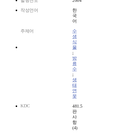
발행연도
2004
작성언어
한
국
어
주제어
수
생
식
물
;
방
류
수
;
생
태
연
못
KDC
481.5
판
사
항
(4)