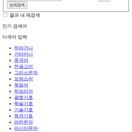
상세검색
결과 내 재검색
인기 검색어
다국어 입력
히라가나
가타카나
중국어
한글고어
그리스문자
프랑스어
독일어
히브리어
괄호기호
학술기호
기술기호
첨자기호
라틴문자
러시아문자