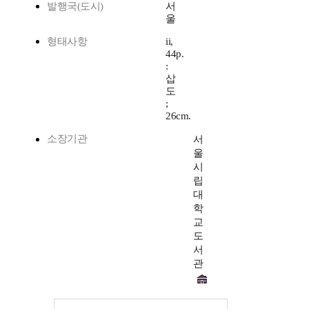
발행국(도시)
서
울
형태사항
ii,
44p.
:
삽
도
;
26cm.
소장기관
서
울
시
립
대
학
교
도
서
관