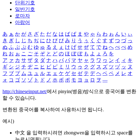
단위기호
일반기호
로마자
아랍어
あ
ぁ
か
が
さ
ざ
た
だ
な
は
ば
ぱ
ま
や
ゃ
ら
わ
ゎ
ん
い
ぃ
き
ぎ
し
じ
ち
ぢ
に
ひ
び
ぴ
み
り
う
ぅ
く
ぐ
す
ず
つ
づ
っ
ぬ
ふ
ぶ
ぷ
む
ゆ
ゅ
る
え
ぇ
け
げ
せ
ぜ
て
で
ね
へ
べ
ぺ
め
れ
お
ぉ
こ
ご
そ
ぞ
と
ど
の
ほ
ぼ
ぽ
も
よ
ょ
ろ
を
ア
ァ
カ
サ
ザ
タ
ダ
ナ
ハ
バ
パ
マ
ヤ
ャ
ラ
ワ
ヮ
ン
イ
ィ
キ
ギ
シ
ジ
チ
ヂ
ニ
ヒ
ビ
ピ
ミ
リ
ウ
ゥ
ク
グ
ス
ズ
ツ
ヅ
ッ
ヌ
フ
ブ
プ
ム
ユ
ュ
ル
エ
ェ
ケ
ゲ
セ
ゼ
テ
デ
ヘ
ベ
ペ
メ
レ
オ
ォ
コ
ゴ
ソ
ゾ
ト
ド
ノ
ホ
ボ
ポ
モ
ヨ
ョ
ロ
ヲ
―
http://chineseinput.net/
에서 pinyin(병음)방식으로 중국어를 변환
할 수 있습니다.
변환된 중국어를 복사하여 사용하시면 됩니다.
예시)
中文 을 입력하시려면
zhongwen
을 입력하시고 space를
누르시면됩니다.