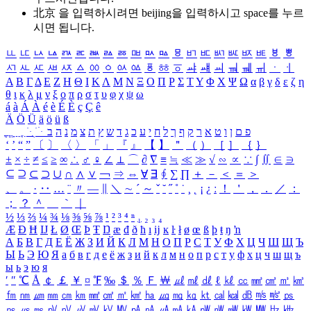
北京 을 입력하시려면
beijing
을 입력하시고 space를 누르
시면 됩니다.
ㅥ
ㅦ
ㅧ
ㅨ
ㅩ
ㅪ
ㅫ
ㅬ
ㅭ
ㅮ
ㅯ
ㅰ
ㅱ
ㅲ
ㅳ
ㅴ
ㅵ
ㅶ
ㅷ
ㅸ
ㅹ
ㅺ
ㅻ
ㅼ
ㅽ
ㅾ
ㅿ
ㆀ
ㆁ
ㆂ
ㆃ
ㆄ
ㆅ
ㆆ
ㆇ
ㆈ
ㆉ
ㆊ
ㆋ
ㆌ
ㆍ
ㆎ
Α
Β
Γ
Δ
Ε
Ζ
Η
Θ
Ι
Κ
Λ
Μ
Ν
Ξ
Ο
Π
Ρ
Σ
Τ
Υ
Φ
Χ
Ψ
Ω
α
β
γ
δ
ε
ζ
η
θ
ι
κ
λ
μ
ν
ξ
ο
π
ρ
σ
τ
υ
φ
χ
ψ
ω
á
à
Á
À
é
è
É
È
ç
Ç
ê
Ä
Ö
Ü
ä
ö
ü
ß
ְ
ֳ
ֲ
ֱ
ָ
ַ
ֵ
ֶ
ִ
ֹ
ּ
ֻ
ׂ
ׁ
ּ
ב
ה
נ
מ
צ
ת
ץ
ש
ד
ג
כ
ע
י
ח
ל
ך
ף
ק
ר
א
ט
ו
ן
ם
פ
‘
’
“
”
〔
〕
〈
〉
「
」
『
』
【
】
＂
（
）
［
］
｛
｝
±
×
÷
≠
≤
≥
∞
∴
♂
♀
∠
⊥
⌒
∂
∇
≡
≒
≪
≫
√
∽
∝
∵
∫
∬
∈
∋
⊆
⊇
⊂
⊃
∪
∩
∧
∨
￢
⇒
⇔
∀
∃
∮
∑
∏
＋
－
＜
＝
＞
、
。
·
‥
…
¨
〃
―
∥
＼
∼
´
～
ˇ
˘
˝
˚
˙
¸
˛
¡
¿
ː
！
＇
，
．
／
：
；
？
＾
＿
｀
｜
½
⅓
⅔
¼
¾
⅛
⅜
⅝
⅞
¹
²
³
⁴
ⁿ
₁
₂
₃
₄
Æ
Ð
Ħ
Ĳ
Ł
Ø
Œ
Þ
Ŧ
Ŋ
æ
đ
ð
ħ
ı
ĳ
ĸ
ŀ
ł
ø
œ
ß
þ
ŧ
ŋ
ŉ
А
Б
В
Г
Д
Е
Ё
Ж
З
И
Й
К
Л
М
Н
О
П
Р
С
Т
У
Ф
Х
Ц
Ч
Ш
Щ
Ъ
Ы
Ь
Э
Ю
Я
а
б
в
г
д
е
ё
ж
з
и
й
к
л
м
н
о
п
р
с
т
у
ф
х
ц
ч
ш
щ
ъ
ы
ь
э
ю
я
′
″
℃
Å
￠
￡
￥
¤
℉
‰
＄
％
Ｆ
￦
㎕
㎖
㎗
ℓ
㎘
㏄
㎣
㎤
㎥
㎦
㎙
㎚
㎛
㎜
㎝
㎞
㎟
㎠
㎡
㎢
㏊
㎍
㎎
㎏
㏏
㎈
㎉
㏈
㎧
㎨
㎰
㎱
㎲
㎳
㎴
㎵
㎶
㎷
㎸
㎹
㎀
㎁
㎂
㎃
㎄
㎺
㎻
㎽
㎾
㎿
㎐
㎑