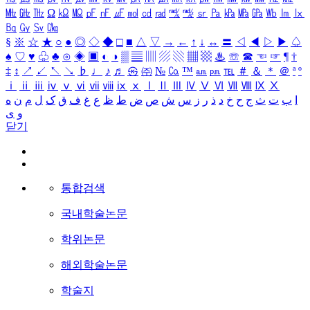
㎒
㎓
㎔
Ω
㏀
㏁
㎊
㎋
㎌
㏖
㏅
㎭
㎮
㎯
㏛
㎩
㎪
㎫
㎬
㏝
㏐
㏓
㏃
㏉
㏜
㏆
§
※
☆
★
○
●
◎
◇
◆
□
■
△
▽
→
←
↑
↓
↔
〓
◁
◀
▷
▶
♤
♠
♡
♥
♧
♣
⊙
◈
▣
◐
◑
▒
▤
▥
▨
▧
▦
▩
♨
☏
☎
☜
☞
¶
†
‡
↕
↗
↙
↖
↘
♭
♩
♪
♬
㉿
㈜
№
㏇
™
㏂
㏘
℡
＃
＆
＊
＠
ª
º
ⅰ
ⅱ
ⅲ
ⅳ
ⅴ
ⅵ
ⅶ
ⅷ
ⅸ
ⅹ
Ⅰ
Ⅱ
Ⅲ
Ⅳ
Ⅴ
Ⅵ
Ⅶ
Ⅷ
Ⅸ
Ⅹ
ا
ب
ت
ث
ج
ح
خ
د
ذ
ر
ز
س
ش
ص
ض
ط
ظ
ع
غ
ف
ق
ک
ل
م
ن
ه
و
ی
닫기
통합검색
국내학술논문
학위논문
해외학술논문
학술지