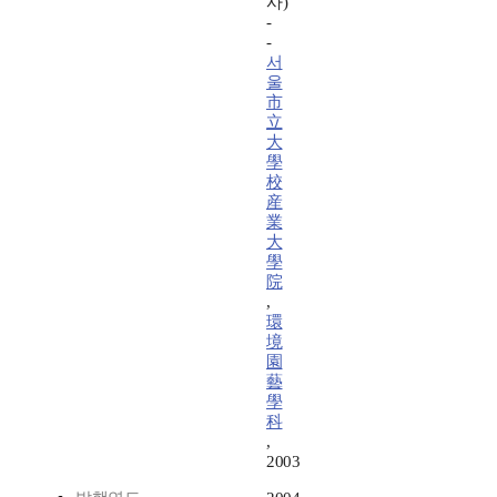
사)
-
-
서
울
市
立
大
學
校
産
業
大
學
院
,
環
境
園
藝
學
科
,
2003