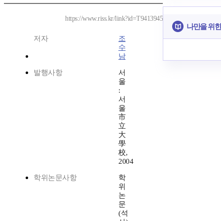
https://www.riss.kr/link?id=T9413945
나만을 위한
저자
조
수
남
발행사항
서
울
:
서
울
市
立
大
學
校,
2004
학위논문사항
학
위
논
문
(석