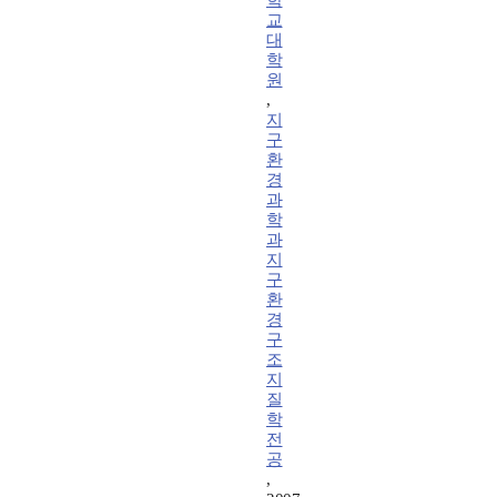
학
교
대
학
원
,
지
구
환
경
과
학
과
지
구
환
경
구
조
지
질
학
전
공
,