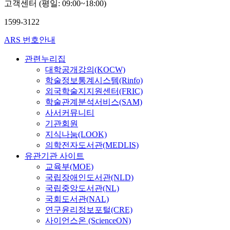
고객센터 (평일: 09:00~18:00)
1599-3122
ARS 번호안내
관련누리집
대학공개강의(KOCW)
학술정보통계시스템(Rinfo)
외국학술지지원센터(FRIC)
학술관계분석서비스(SAM)
사서커뮤니티
기관회원
지식나눔(LOOK)
의학전자도서관(MEDLIS)
유관기관 사이트
교육부(MOE)
국립장애인도서관(NLD)
국립중앙도서관(NL)
국회도서관(NAL)
연구윤리정보포털(CRE)
사이언스온 (ScienceON)