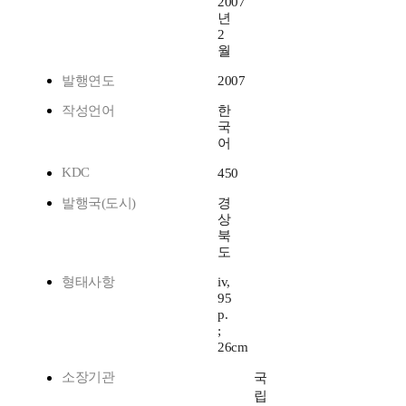
2007
년
2
월
발행연도
2007
작성언어
한
국
어
KDC
450
발행국(도시)
경
상
북
도
형태사항
iv,
95
p.
;
26cm
소장기관
국
립