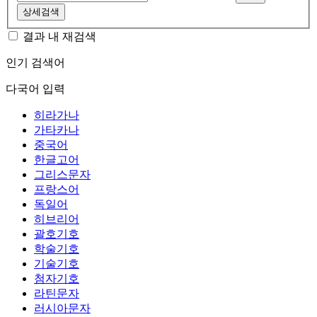
상세검색
결과 내 재검색
인기 검색어
다국어 입력
히라가나
가타카나
중국어
한글고어
그리스문자
프랑스어
독일어
히브리어
괄호기호
학술기호
기술기호
첨자기호
라틴문자
러시아문자