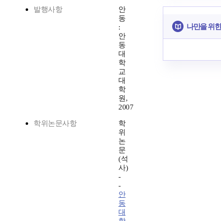
발행사항
안
동
나만을 위한
:
안
동
대
학
교
대
학
원,
2007
학위논문사항
학
위
논
문
(석
사)
-
-
안
동
대