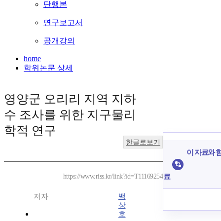
단행본
연구보고서
공개강의
home
학위논문 상세
영양군 오리리 지역 지하
수 조사를 위한 지구물리
학적 연구
한글로보기
이 자료와 함
료
https://www.riss.kr/link?id=T11169254
저자
백
상
호