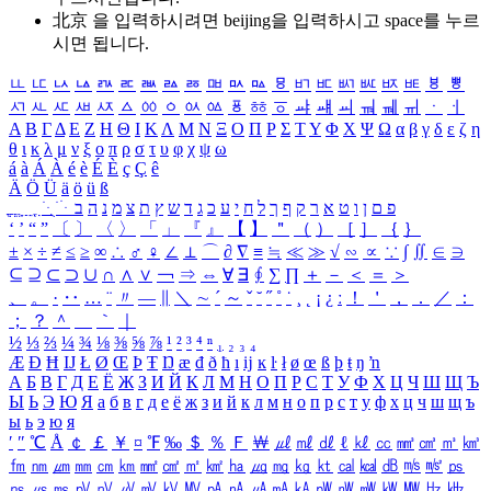
北京 을 입력하시려면
beijing
을 입력하시고 space를 누르
시면 됩니다.
ㅥ
ㅦ
ㅧ
ㅨ
ㅩ
ㅪ
ㅫ
ㅬ
ㅭ
ㅮ
ㅯ
ㅰ
ㅱ
ㅲ
ㅳ
ㅴ
ㅵ
ㅶ
ㅷ
ㅸ
ㅹ
ㅺ
ㅻ
ㅼ
ㅽ
ㅾ
ㅿ
ㆀ
ㆁ
ㆂ
ㆃ
ㆄ
ㆅ
ㆆ
ㆇ
ㆈ
ㆉ
ㆊ
ㆋ
ㆌ
ㆍ
ㆎ
Α
Β
Γ
Δ
Ε
Ζ
Η
Θ
Ι
Κ
Λ
Μ
Ν
Ξ
Ο
Π
Ρ
Σ
Τ
Υ
Φ
Χ
Ψ
Ω
α
β
γ
δ
ε
ζ
η
θ
ι
κ
λ
μ
ν
ξ
ο
π
ρ
σ
τ
υ
φ
χ
ψ
ω
á
à
Á
À
é
è
É
È
ç
Ç
ê
Ä
Ö
Ü
ä
ö
ü
ß
ְ
ֳ
ֲ
ֱ
ָ
ַ
ֵ
ֶ
ִ
ֹ
ּ
ֻ
ׂ
ׁ
ּ
ב
ה
נ
מ
צ
ת
ץ
ש
ד
ג
כ
ע
י
ח
ל
ך
ף
ק
ר
א
ט
ו
ן
ם
פ
‘
’
“
”
〔
〕
〈
〉
「
」
『
』
【
】
＂
（
）
［
］
｛
｝
±
×
÷
≠
≤
≥
∞
∴
♂
♀
∠
⊥
⌒
∂
∇
≡
≒
≪
≫
√
∽
∝
∵
∫
∬
∈
∋
⊆
⊇
⊂
⊃
∪
∩
∧
∨
￢
⇒
⇔
∀
∃
∮
∑
∏
＋
－
＜
＝
＞
、
。
·
‥
…
¨
〃
―
∥
＼
∼
´
～
ˇ
˘
˝
˚
˙
¸
˛
¡
¿
ː
！
＇
，
．
／
：
；
？
＾
＿
｀
｜
½
⅓
⅔
¼
¾
⅛
⅜
⅝
⅞
¹
²
³
⁴
ⁿ
₁
₂
₃
₄
Æ
Ð
Ħ
Ĳ
Ł
Ø
Œ
Þ
Ŧ
Ŋ
æ
đ
ð
ħ
ı
ĳ
ĸ
ŀ
ł
ø
œ
ß
þ
ŧ
ŋ
ŉ
А
Б
В
Г
Д
Е
Ё
Ж
З
И
Й
К
Л
М
Н
О
П
Р
С
Т
У
Ф
Х
Ц
Ч
Ш
Щ
Ъ
Ы
Ь
Э
Ю
Я
а
б
в
г
д
е
ё
ж
з
и
й
к
л
м
н
о
п
р
с
т
у
ф
х
ц
ч
ш
щ
ъ
ы
ь
э
ю
я
′
″
℃
Å
￠
￡
￥
¤
℉
‰
＄
％
Ｆ
￦
㎕
㎖
㎗
ℓ
㎘
㏄
㎣
㎤
㎥
㎦
㎙
㎚
㎛
㎜
㎝
㎞
㎟
㎠
㎡
㎢
㏊
㎍
㎎
㎏
㏏
㎈
㎉
㏈
㎧
㎨
㎰
㎱
㎲
㎳
㎴
㎵
㎶
㎷
㎸
㎹
㎀
㎁
㎂
㎃
㎄
㎺
㎻
㎽
㎾
㎿
㎐
㎑