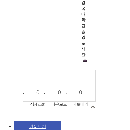
경
국
대
학
교
중
앙
도
서
관
0
0
0
상세조회
다운로드
내보내기
원문보기