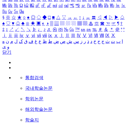
㎒
㎓
㎔
Ω
㏀
㏁
㎊
㎋
㎌
㏖
㏅
㎭
㎮
㎯
㏛
㎩
㎪
㎫
㎬
㏝
㏐
㏓
㏃
㏉
㏜
㏆
§
※
☆
★
○
●
◎
◇
◆
□
■
△
▽
→
←
↑
↓
↔
〓
◁
◀
▷
▶
♤
♠
♡
♥
♧
♣
⊙
◈
▣
◐
◑
▒
▤
▥
▨
▧
▦
▩
♨
☏
☎
☜
☞
¶
†
‡
↕
↗
↙
↖
↘
♭
♩
♪
♬
㉿
㈜
№
㏇
™
㏂
㏘
℡
＃
＆
＊
＠
ª
º
ⅰ
ⅱ
ⅲ
ⅳ
ⅴ
ⅵ
ⅶ
ⅷ
ⅸ
ⅹ
Ⅰ
Ⅱ
Ⅲ
Ⅳ
Ⅴ
Ⅵ
Ⅶ
Ⅷ
Ⅸ
Ⅹ
ا
ب
ت
ث
ج
ح
خ
د
ذ
ر
ز
س
ش
ص
ض
ط
ظ
ع
غ
ف
ق
ک
ل
م
ن
ه
و
ی
닫기
통합검색
국내학술논문
학위논문
해외학술논문
학술지