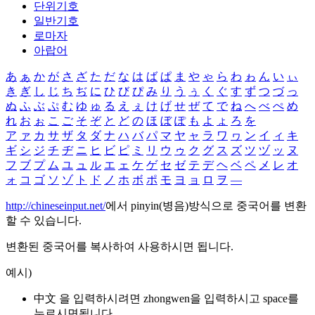
단위기호
일반기호
로마자
아랍어
あ
ぁ
か
が
さ
ざ
た
だ
な
は
ば
ぱ
ま
や
ゃ
ら
わ
ゎ
ん
い
ぃ
き
ぎ
し
じ
ち
ぢ
に
ひ
び
ぴ
み
り
う
ぅ
く
ぐ
す
ず
つ
づ
っ
ぬ
ふ
ぶ
ぷ
む
ゆ
ゅ
る
え
ぇ
け
げ
せ
ぜ
て
で
ね
へ
べ
ぺ
め
れ
お
ぉ
こ
ご
そ
ぞ
と
ど
の
ほ
ぼ
ぽ
も
よ
ょ
ろ
を
ア
ァ
カ
サ
ザ
タ
ダ
ナ
ハ
バ
パ
マ
ヤ
ャ
ラ
ワ
ヮ
ン
イ
ィ
キ
ギ
シ
ジ
チ
ヂ
ニ
ヒ
ビ
ピ
ミ
リ
ウ
ゥ
ク
グ
ス
ズ
ツ
ヅ
ッ
ヌ
フ
ブ
プ
ム
ユ
ュ
ル
エ
ェ
ケ
ゲ
セ
ゼ
テ
デ
ヘ
ベ
ペ
メ
レ
オ
ォ
コ
ゴ
ソ
ゾ
ト
ド
ノ
ホ
ボ
ポ
モ
ヨ
ョ
ロ
ヲ
―
http://chineseinput.net/
에서 pinyin(병음)방식으로 중국어를 변환
할 수 있습니다.
변환된 중국어를 복사하여 사용하시면 됩니다.
예시)
中文 을 입력하시려면
zhongwen
을 입력하시고 space를
누르시면됩니다.