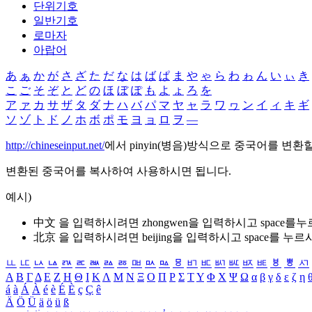
단위기호
일반기호
로마자
아랍어
あ
ぁ
か
が
さ
ざ
た
だ
な
は
ば
ぱ
ま
や
ゃ
ら
わ
ゎ
ん
い
ぃ
き
こ
ご
そ
ぞ
と
ど
の
ほ
ぼ
ぽ
も
よ
ょ
ろ
を
ア
ァ
カ
サ
ザ
タ
ダ
ナ
ハ
バ
パ
マ
ヤ
ャ
ラ
ワ
ヮ
ン
イ
ィ
キ
ギ
ソ
ゾ
ト
ド
ノ
ホ
ボ
ポ
モ
ヨ
ョ
ロ
ヲ
―
http://chineseinput.net/
에서 pinyin(병음)방식으로 중국어를 변환
변환된 중국어를 복사하여 사용하시면 됩니다.
예시)
中文 을 입력하시려면
zhongwen
을 입력하시고 space를
北京 을 입력하시려면
beijing
을 입력하시고 space를 누르
ㅥ
ㅦ
ㅧ
ㅨ
ㅩ
ㅪ
ㅫ
ㅬ
ㅭ
ㅮ
ㅯ
ㅰ
ㅱ
ㅲ
ㅳ
ㅴ
ㅵ
ㅶ
ㅷ
ㅸ
ㅹ
ㅺ
Α
Β
Γ
Δ
Ε
Ζ
Η
Θ
Ι
Κ
Λ
Μ
Ν
Ξ
Ο
Π
Ρ
Σ
Τ
Υ
Φ
Χ
Ψ
Ω
α
β
γ
δ
ε
ζ
η
á
à
Á
À
é
è
É
È
ç
Ç
ê
Ä
Ö
Ü
ä
ö
ü
ß