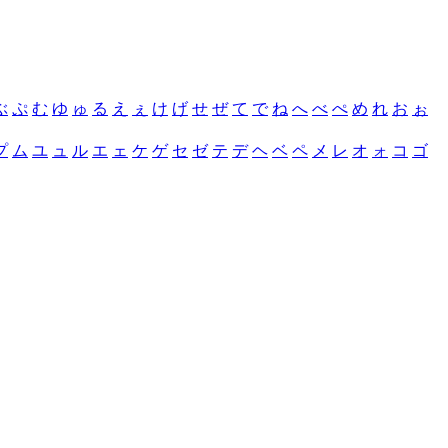
ぶ
ぷ
む
ゆ
ゅ
る
え
ぇ
け
げ
せ
ぜ
て
で
ね
へ
べ
ぺ
め
れ
お
ぉ
プ
ム
ユ
ュ
ル
エ
ェ
ケ
ゲ
セ
ゼ
テ
デ
ヘ
ベ
ペ
メ
レ
オ
ォ
コ
ゴ