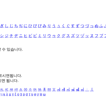
ぎ
し
じ
ち
ぢ
に
ひ
び
ぴ
み
り
う
ぅ
く
ぐ
す
ず
つ
づ
っ
ぬ
ふ
シ
ジ
チ
ヂ
ニ
ヒ
ビ
ピ
ミ
リ
ウ
ゥ
ク
グ
ス
ズ
ツ
ヅ
ッ
ヌ
フ
ブ
할 수 있습니다.
누르시면됩니다.
시면 됩니다.
ㅻ
ㅼ
ㅽ
ㅾ
ㅿ
ㆀ
ㆁ
ㆂ
ㆃ
ㆄ
ㆅ
ㆆ
ㆇ
ㆈ
ㆉ
ㆊ
ㆋ
ㆌ
ㆍ
ㆎ
θ
ι
κ
λ
μ
ν
ξ
ο
π
ρ
σ
τ
υ
φ
χ
ψ
ω