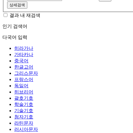
상세검색
결과 내 재검색
인기 검색어
다국어 입력
히라가나
가타카나
중국어
한글고어
그리스문자
프랑스어
독일어
히브리어
괄호기호
학술기호
기술기호
첨자기호
라틴문자
러시아문자