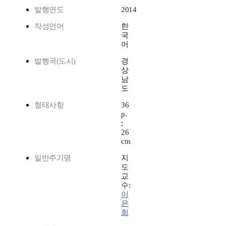
발행연도
2014
작성언어
한
국
어
발행국(도시)
경
상
남
도
형태사항
36
p.
;
26
cm
일반주기명
지
도
교
수:
이
은
희