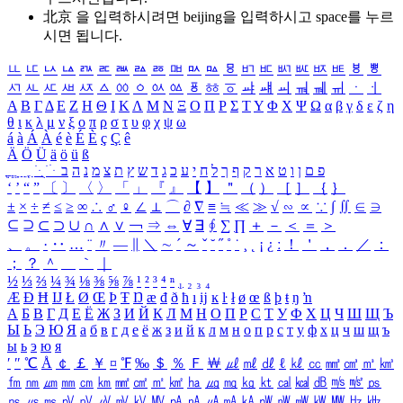
北京 을 입력하시려면
beijing
을 입력하시고 space를 누르
시면 됩니다.
ㅥ
ㅦ
ㅧ
ㅨ
ㅩ
ㅪ
ㅫ
ㅬ
ㅭ
ㅮ
ㅯ
ㅰ
ㅱ
ㅲ
ㅳ
ㅴ
ㅵ
ㅶ
ㅷ
ㅸ
ㅹ
ㅺ
ㅻ
ㅼ
ㅽ
ㅾ
ㅿ
ㆀ
ㆁ
ㆂ
ㆃ
ㆄ
ㆅ
ㆆ
ㆇ
ㆈ
ㆉ
ㆊ
ㆋ
ㆌ
ㆍ
ㆎ
Α
Β
Γ
Δ
Ε
Ζ
Η
Θ
Ι
Κ
Λ
Μ
Ν
Ξ
Ο
Π
Ρ
Σ
Τ
Υ
Φ
Χ
Ψ
Ω
α
β
γ
δ
ε
ζ
η
θ
ι
κ
λ
μ
ν
ξ
ο
π
ρ
σ
τ
υ
φ
χ
ψ
ω
á
à
Á
À
é
è
É
È
ç
Ç
ê
Ä
Ö
Ü
ä
ö
ü
ß
ְ
ֳ
ֲ
ֱ
ָ
ַ
ֵ
ֶ
ִ
ֹ
ּ
ֻ
ׂ
ׁ
ּ
ב
ה
נ
מ
צ
ת
ץ
ש
ד
ג
כ
ע
י
ח
ל
ך
ף
ק
ר
א
ט
ו
ן
ם
פ
‘
’
“
”
〔
〕
〈
〉
「
」
『
』
【
】
＂
（
）
［
］
｛
｝
±
×
÷
≠
≤
≥
∞
∴
♂
♀
∠
⊥
⌒
∂
∇
≡
≒
≪
≫
√
∽
∝
∵
∫
∬
∈
∋
⊆
⊇
⊂
⊃
∪
∩
∧
∨
￢
⇒
⇔
∀
∃
∮
∑
∏
＋
－
＜
＝
＞
、
。
·
‥
…
¨
〃
―
∥
＼
∼
´
～
ˇ
˘
˝
˚
˙
¸
˛
¡
¿
ː
！
＇
，
．
／
：
；
？
＾
＿
｀
｜
½
⅓
⅔
¼
¾
⅛
⅜
⅝
⅞
¹
²
³
⁴
ⁿ
₁
₂
₃
₄
Æ
Ð
Ħ
Ĳ
Ł
Ø
Œ
Þ
Ŧ
Ŋ
æ
đ
ð
ħ
ı
ĳ
ĸ
ŀ
ł
ø
œ
ß
þ
ŧ
ŋ
ŉ
А
Б
В
Г
Д
Е
Ё
Ж
З
И
Й
К
Л
М
Н
О
П
Р
С
Т
У
Ф
Х
Ц
Ч
Ш
Щ
Ъ
Ы
Ь
Э
Ю
Я
а
б
в
г
д
е
ё
ж
з
и
й
к
л
м
н
о
п
р
с
т
у
ф
х
ц
ч
ш
щ
ъ
ы
ь
э
ю
я
′
″
℃
Å
￠
￡
￥
¤
℉
‰
＄
％
Ｆ
￦
㎕
㎖
㎗
ℓ
㎘
㏄
㎣
㎤
㎥
㎦
㎙
㎚
㎛
㎜
㎝
㎞
㎟
㎠
㎡
㎢
㏊
㎍
㎎
㎏
㏏
㎈
㎉
㏈
㎧
㎨
㎰
㎱
㎲
㎳
㎴
㎵
㎶
㎷
㎸
㎹
㎀
㎁
㎂
㎃
㎄
㎺
㎻
㎽
㎾
㎿
㎐
㎑