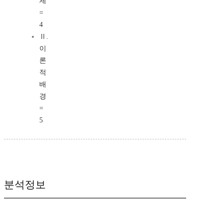
제
=
4
Ⅱ.
이
론
적
배
경
=
5
분석정보