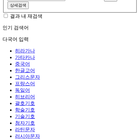
상세검색
결과 내 재검색
인기 검색어
다국어 입력
히라가나
가타카나
중국어
한글고어
그리스문자
프랑스어
독일어
히브리어
괄호기호
학술기호
기술기호
첨자기호
라틴문자
러시아문자