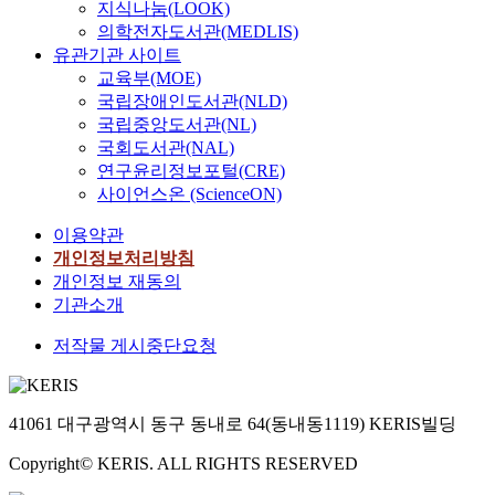
지식나눔(LOOK)
의학전자도서관(MEDLIS)
유관기관 사이트
교육부(MOE)
국립장애인도서관(NLD)
국립중앙도서관(NL)
국회도서관(NAL)
연구윤리정보포털(CRE)
사이언스온 (ScienceON)
이용약관
개인정보처리방침
개인정보 재동의
기관소개
저작물 게시중단요청
41061 대구광역시 동구 동내로 64(동내동1119) KERIS빌딩
Copyright© KERIS. ALL RIGHTS RESERVED