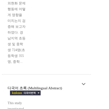
외현화 문제
행동에 어떻
게 영향을
미치는지 검
증해 보고자
하였다. 경
남지역 초등
생 및 중학
생 724명(초
등학생 355
명, 중학...
다국어 초록 (Multilingual Abstract)
This study
investigated