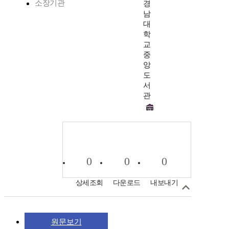
소장기관
경
남
대
학
교
중
앙
도
서
관
0
0
0
상세조회
다운로드
내보내기
원문보기