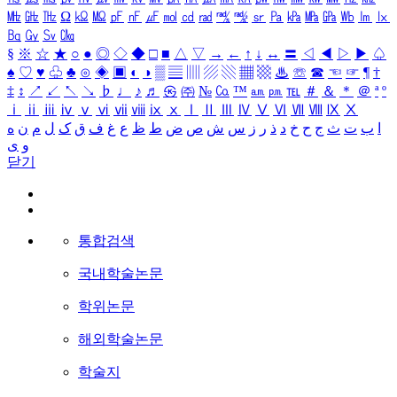
㎒
㎓
㎔
Ω
㏀
㏁
㎊
㎋
㎌
㏖
㏅
㎭
㎮
㎯
㏛
㎩
㎪
㎫
㎬
㏝
㏐
㏓
㏃
㏉
㏜
㏆
§
※
☆
★
○
●
◎
◇
◆
□
■
△
▽
→
←
↑
↓
↔
〓
◁
◀
▷
▶
♤
♠
♡
♥
♧
♣
⊙
◈
▣
◐
◑
▒
▤
▥
▨
▧
▦
▩
♨
☏
☎
☜
☞
¶
†
‡
↕
↗
↙
↖
↘
♭
♩
♪
♬
㉿
㈜
№
㏇
™
㏂
㏘
℡
＃
＆
＊
＠
ª
º
ⅰ
ⅱ
ⅲ
ⅳ
ⅴ
ⅵ
ⅶ
ⅷ
ⅸ
ⅹ
Ⅰ
Ⅱ
Ⅲ
Ⅳ
Ⅴ
Ⅵ
Ⅶ
Ⅷ
Ⅸ
Ⅹ
ا
ب
ت
ث
ج
ح
خ
د
ذ
ر
ز
س
ش
ص
ض
ط
ظ
ع
غ
ف
ق
ک
ل
م
ن
ه
و
ی
닫기
통합검색
국내학술논문
학위논문
해외학술논문
학술지