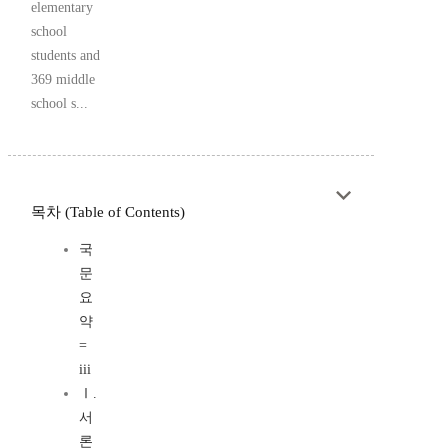
elementary
school
students and
369 middle
school s...
목차 (Table of Contents)
국
문
요
약
=
iii
Ⅰ.
서
론