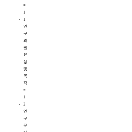
=
1
1.
연
구
의
필
요
성
및
목
적
=
1
2.
연
구
문