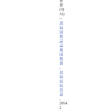
논
문
(석
사)
--
경
남
대
학
교
교
육
대
학
원
,
상
담
심
리
전
공
,
2014.
2