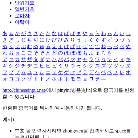
단위기호
일반기호
로마자
아랍어
あ
ぁ
か
が
さ
ざ
た
だ
な
は
ば
ぱ
ま
や
ゃ
ら
わ
ゎ
ん
い
ぃ
き
ぎ
し
じ
ち
ぢ
に
ひ
び
ぴ
み
り
う
ぅ
く
ぐ
す
ず
つ
づ
っ
ぬ
ふ
ぶ
ぷ
む
ゆ
ゅ
る
え
ぇ
け
げ
せ
ぜ
て
で
ね
へ
べ
ぺ
め
れ
お
ぉ
こ
ご
そ
ぞ
と
ど
の
ほ
ぼ
ぽ
も
よ
ょ
ろ
を
ア
ァ
カ
サ
ザ
タ
ダ
ナ
ハ
バ
パ
マ
ヤ
ャ
ラ
ワ
ヮ
ン
イ
ィ
キ
ギ
シ
ジ
チ
ヂ
ニ
ヒ
ビ
ピ
ミ
リ
ウ
ゥ
ク
グ
ス
ズ
ツ
ヅ
ッ
ヌ
フ
ブ
プ
ム
ユ
ュ
ル
エ
ェ
ケ
ゲ
セ
ゼ
テ
デ
ヘ
ベ
ペ
メ
レ
オ
ォ
コ
ゴ
ソ
ゾ
ト
ド
ノ
ホ
ボ
ポ
モ
ヨ
ョ
ロ
ヲ
―
http://chineseinput.net/
에서 pinyin(병음)방식으로 중국어를 변환
할 수 있습니다.
변환된 중국어를 복사하여 사용하시면 됩니다.
예시)
中文 을 입력하시려면
zhongwen
을 입력하시고 space를
누르시면됩니다.