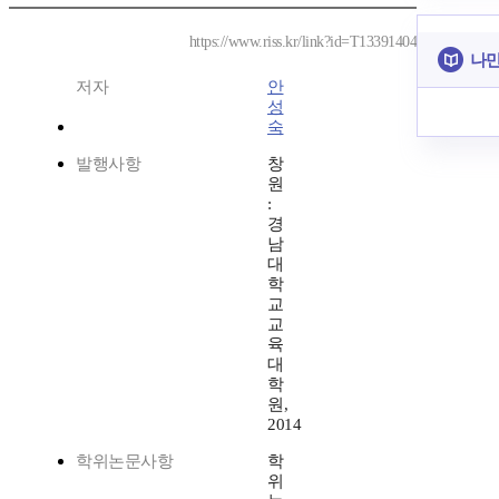
https://www.riss.kr/link?id=T13391404
나만
저자
안
성
숙
발행사항
창
원
:
경
남
대
학
교
교
육
대
학
원,
2014
학위논문사항
학
위