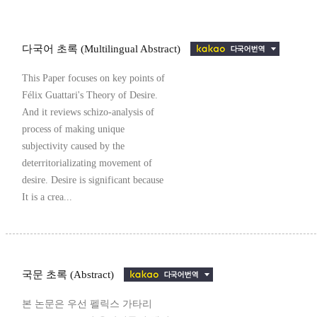
다국어 초록 (Multilingual Abstract)
This Paper focuses on key points of
Félix Guattari's Theory of Desire.
And it reviews schizo-analysis of
process of making unique
subjectivity caused by the
deterritorializating movement of
desire. Desire is significant because
It is a crea...
국문 초록 (Abstract)
본 논문은 우선 펠릭스 가타리