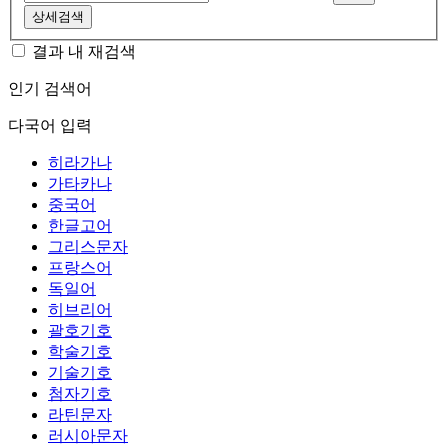
상세검색
결과 내 재검색
인기 검색어
다국어 입력
히라가나
가타카나
중국어
한글고어
그리스문자
프랑스어
독일어
히브리어
괄호기호
학술기호
기술기호
첨자기호
라틴문자
러시아문자