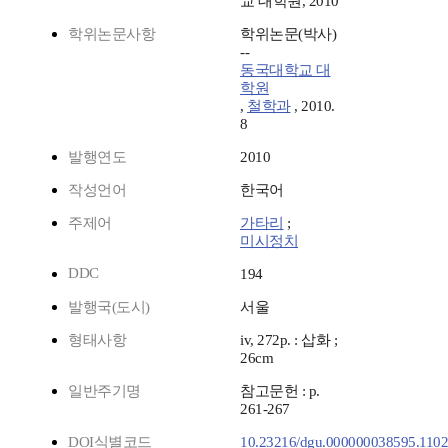
교 대학원, 2010
학위논문사항
학위논문(박사)
--
동국대학교 대
학원
,
철학과
, 2010.
8
발행연도
2010
작성언어
한국어
주제어
가타리
;
미시정치
DDC
194
발행국(도시)
서울
형태사항
iv, 272p. : 삽화 ;
26cm
일반주기명
참고문헌 : p.
261-267
DOI식별코드
10.23216/dgu.000000038595.110