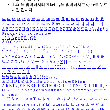
北京 을 입력하시려면
beijing
을 입력하시고 space를 누르
시면 됩니다.
ㅥ
ㅦ
ㅧ
ㅨ
ㅩ
ㅪ
ㅫ
ㅬ
ㅭ
ㅮ
ㅯ
ㅰ
ㅱ
ㅲ
ㅳ
ㅴ
ㅵ
ㅶ
ㅷ
ㅸ
ㅹ
ㅺ
ㅻ
ㅼ
ㅽ
ㅾ
ㅿ
ㆀ
ㆁ
ㆂ
ㆃ
ㆄ
ㆅ
ㆆ
ㆇ
ㆈ
ㆉ
ㆊ
ㆋ
ㆌ
ㆍ
ㆎ
Α
Β
Γ
Δ
Ε
Ζ
Η
Θ
Ι
Κ
Λ
Μ
Ν
Ξ
Ο
Π
Ρ
Σ
Τ
Υ
Φ
Χ
Ψ
Ω
α
β
γ
δ
ε
ζ
η
θ
ι
κ
λ
μ
ν
ξ
ο
π
ρ
σ
τ
υ
φ
χ
ψ
ω
á
à
Á
À
é
è
É
È
ç
Ç
ê
Ä
Ö
Ü
ä
ö
ü
ß
ְ
ֳ
ֲ
ֱ
ָ
ַ
ֵ
ֶ
ִ
ֹ
ּ
ֻ
ׂ
ׁ
ּ
ב
ה
נ
מ
צ
ת
ץ
ש
ד
ג
כ
ע
י
ח
ל
ך
ף
ק
ר
א
ט
ו
ן
ם
פ
‘
’
“
”
〔
〕
〈
〉
「
」
『
』
【
】
＂
（
）
［
］
｛
｝
±
×
÷
≠
≤
≥
∞
∴
♂
♀
∠
⊥
⌒
∂
∇
≡
≒
≪
≫
√
∽
∝
∵
∫
∬
∈
∋
⊆
⊇
⊂
⊃
∪
∩
∧
∨
￢
⇒
⇔
∀
∃
∮
∑
∏
＋
－
＜
＝
＞
、
。
·
‥
…
¨
〃
―
∥
＼
∼
´
～
ˇ
˘
˝
˚
˙
¸
˛
¡
¿
ː
！
＇
，
．
／
：
；
？
＾
＿
｀
｜
½
⅓
⅔
¼
¾
⅛
⅜
⅝
⅞
¹
²
³
⁴
ⁿ
₁
₂
₃
₄
Æ
Ð
Ħ
Ĳ
Ł
Ø
Œ
Þ
Ŧ
Ŋ
æ
đ
ð
ħ
ı
ĳ
ĸ
ŀ
ł
ø
œ
ß
þ
ŧ
ŋ
ŉ
А
Б
В
Г
Д
Е
Ё
Ж
З
И
Й
К
Л
М
Н
О
П
Р
С
Т
У
Ф
Х
Ц
Ч
Ш
Щ
Ъ
Ы
Ь
Э
Ю
Я
а
б
в
г
д
е
ё
ж
з
и
й
к
л
м
н
о
п
р
с
т
у
ф
х
ц
ч
ш
щ
ъ
ы
ь
э
ю
я
′
″
℃
Å
￠
￡
￥
¤
℉
‰
＄
％
Ｆ
￦
㎕
㎖
㎗
ℓ
㎘
㏄
㎣
㎤
㎥
㎦
㎙
㎚
㎛
㎜
㎝
㎞
㎟
㎠
㎡
㎢
㏊
㎍
㎎
㎏
㏏
㎈
㎉
㏈
㎧
㎨
㎰
㎱
㎲
㎳
㎴
㎵
㎶
㎷
㎸
㎹
㎀
㎁
㎂
㎃
㎄
㎺
㎻
㎽
㎾
㎿
㎐
㎑