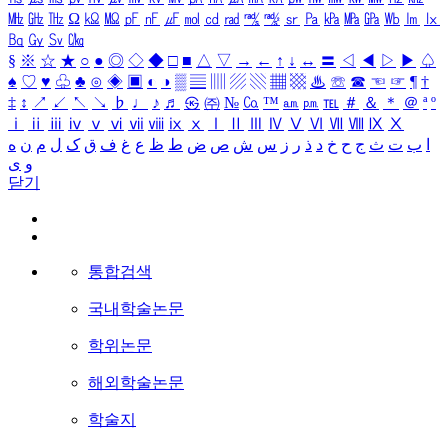
㎒
㎓
㎔
Ω
㏀
㏁
㎊
㎋
㎌
㏖
㏅
㎭
㎮
㎯
㏛
㎩
㎪
㎫
㎬
㏝
㏐
㏓
㏃
㏉
㏜
㏆
§
※
☆
★
○
●
◎
◇
◆
□
■
△
▽
→
←
↑
↓
↔
〓
◁
◀
▷
▶
♤
♠
♡
♥
♧
♣
⊙
◈
▣
◐
◑
▒
▤
▥
▨
▧
▦
▩
♨
☏
☎
☜
☞
¶
†
‡
↕
↗
↙
↖
↘
♭
♩
♪
♬
㉿
㈜
№
㏇
™
㏂
㏘
℡
＃
＆
＊
＠
ª
º
ⅰ
ⅱ
ⅲ
ⅳ
ⅴ
ⅵ
ⅶ
ⅷ
ⅸ
ⅹ
Ⅰ
Ⅱ
Ⅲ
Ⅳ
Ⅴ
Ⅵ
Ⅶ
Ⅷ
Ⅸ
Ⅹ
ا
ب
ت
ث
ج
ح
خ
د
ذ
ر
ز
س
ش
ص
ض
ط
ظ
ع
غ
ف
ق
ک
ل
م
ن
ه
و
ی
닫기
통합검색
국내학술논문
학위논문
해외학술논문
학술지