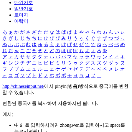
단위기호
일반기호
로마자
아랍어
あ
ぁ
か
が
さ
ざ
た
だ
な
は
ば
ぱ
ま
や
ゃ
ら
わ
ゎ
ん
い
ぃ
き
ぎ
し
じ
ち
ぢ
に
ひ
び
ぴ
み
り
う
ぅ
く
ぐ
す
ず
つ
づ
っ
ぬ
ふ
ぶ
ぷ
む
ゆ
ゅ
る
え
ぇ
け
げ
せ
ぜ
て
で
ね
へ
べ
ぺ
め
れ
お
ぉ
こ
ご
そ
ぞ
と
ど
の
ほ
ぼ
ぽ
も
よ
ょ
ろ
を
ア
ァ
カ
サ
ザ
タ
ダ
ナ
ハ
バ
パ
マ
ヤ
ャ
ラ
ワ
ヮ
ン
イ
ィ
キ
ギ
シ
ジ
チ
ヂ
ニ
ヒ
ビ
ピ
ミ
リ
ウ
ゥ
ク
グ
ス
ズ
ツ
ヅ
ッ
ヌ
フ
ブ
プ
ム
ユ
ュ
ル
エ
ェ
ケ
ゲ
セ
ゼ
テ
デ
ヘ
ベ
ペ
メ
レ
オ
ォ
コ
ゴ
ソ
ゾ
ト
ド
ノ
ホ
ボ
ポ
モ
ヨ
ョ
ロ
ヲ
―
http://chineseinput.net/
에서 pinyin(병음)방식으로 중국어를 변환
할 수 있습니다.
변환된 중국어를 복사하여 사용하시면 됩니다.
예시)
中文 을 입력하시려면
zhongwen
을 입력하시고 space를
누르시면됩니다.