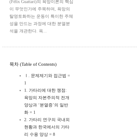
(Félix Guattari)의 욕망이론의 핵심
이 무엇인가에 주목하며, 욕망의
탈영토화하는 운동이 특이한 주체
성을 만드는 과정에 대한 분열분
석을 개관한다. 욕...
목차 (Table of Contents)
Ⅰ. 문제제기와 접근법 =
1
1. 가타리에 대한 쟁점:
욕망의 자본주의적 전개
양상과 ‘분열증’의 일반
화 = 1
2. 가타리 연구의 국내외
현황과 한국에서의 가타
리 수용 양상 = 8