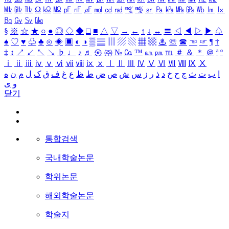
㎒
㎓
㎔
Ω
㏀
㏁
㎊
㎋
㎌
㏖
㏅
㎭
㎮
㎯
㏛
㎩
㎪
㎫
㎬
㏝
㏐
㏓
㏃
㏉
㏜
㏆
§
※
☆
★
○
●
◎
◇
◆
□
■
△
▽
→
←
↑
↓
↔
〓
◁
◀
▷
▶
♤
♠
♡
♥
♧
♣
⊙
◈
▣
◐
◑
▒
▤
▥
▨
▧
▦
▩
♨
☏
☎
☜
☞
¶
†
‡
↕
↗
↙
↖
↘
♭
♩
♪
♬
㉿
㈜
№
㏇
™
㏂
㏘
℡
＃
＆
＊
＠
ª
º
ⅰ
ⅱ
ⅲ
ⅳ
ⅴ
ⅵ
ⅶ
ⅷ
ⅸ
ⅹ
Ⅰ
Ⅱ
Ⅲ
Ⅳ
Ⅴ
Ⅵ
Ⅶ
Ⅷ
Ⅸ
Ⅹ
ا
ب
ت
ث
ج
ح
خ
د
ذ
ر
ز
س
ش
ص
ض
ط
ظ
ع
غ
ف
ق
ک
ل
م
ن
ه
و
ی
닫기
통합검색
국내학술논문
학위논문
해외학술논문
학술지