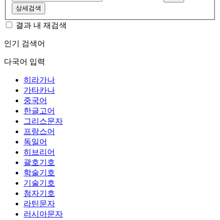
상세검색
결과 내 재검색
인기 검색어
다국어 입력
히라가나
가타카나
중국어
한글고어
그리스문자
프랑스어
독일어
히브리어
괄호기호
학술기호
기술기호
첨자기호
라틴문자
러시아문자