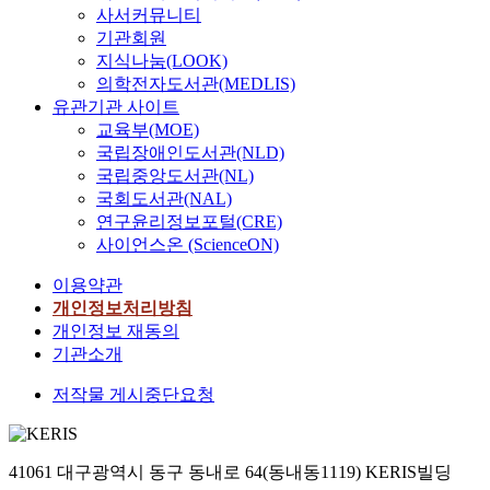
사서커뮤니티
기관회원
지식나눔(LOOK)
의학전자도서관(MEDLIS)
유관기관 사이트
교육부(MOE)
국립장애인도서관(NLD)
국립중앙도서관(NL)
국회도서관(NAL)
연구윤리정보포털(CRE)
사이언스온 (ScienceON)
이용약관
개인정보처리방침
개인정보 재동의
기관소개
저작물 게시중단요청
41061 대구광역시 동구 동내로 64(동내동1119) KERIS빌딩