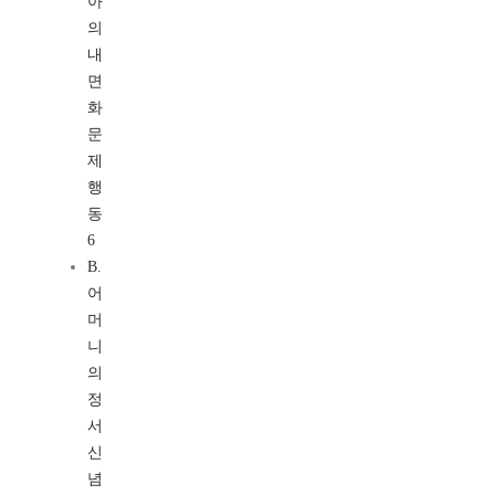
아
의
내
면
화
문
제
행
동
6
B.
어
머
니
의
정
서
신
념