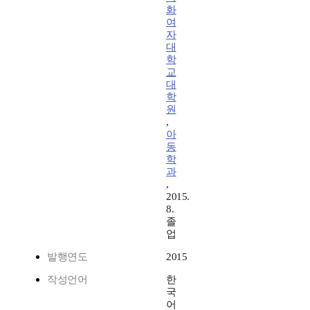
화
여
자
대
학
교
대
학
원
,
아
동
학
과
,
2015.
8.
졸
업
발행연도
2015
작성언어
한
국
어