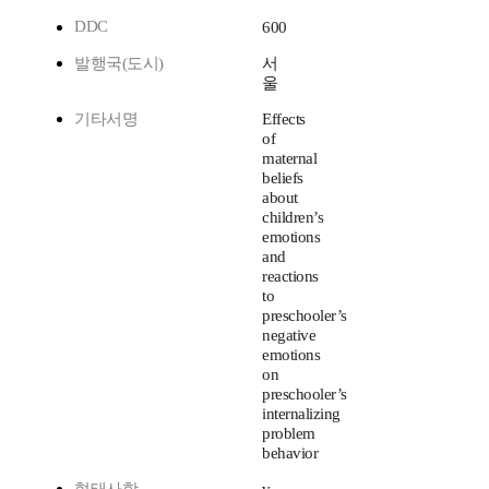
DDC
600
발행국(도시)
서
울
기타서명
Effects
of
maternal
beliefs
about
children’s
emotions
and
reactions
to
preschooler’s
negative
emotions
on
preschooler’s
internalizing
problem
behavior