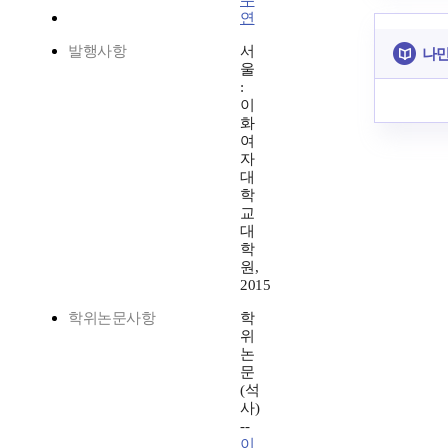
수
연
발행사항
서
나만
울
:
이
화
여
자
대
학
교
대
학
원,
2015
학위논문사항
학
위
논
문
(석
사)
--
이