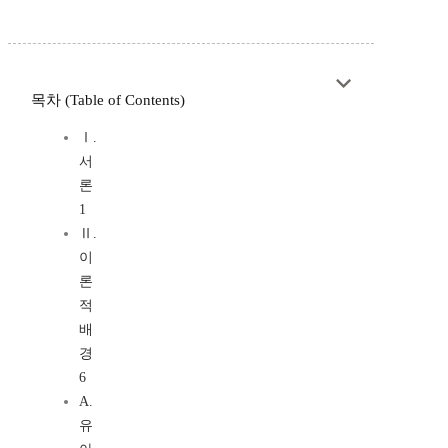
목차 (Table of Contents)
Ⅰ.
서
론
1
Ⅱ.
이
론
적
배
경
6
A.
유