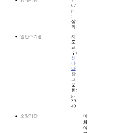
형태사항
v,
67
p.
:
삽
화.
일반주기명
지
도
교
수:
신
나
나
참
고
문
헌:
p.
39-
49
소장기관
이
화
여