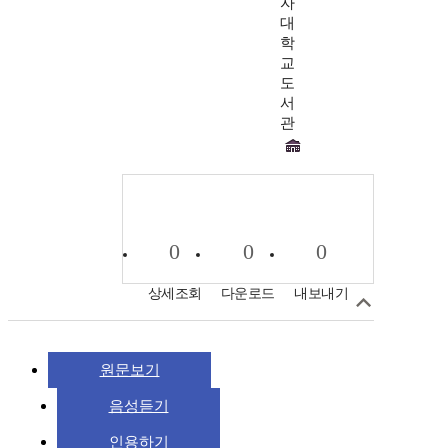
자
대
학
교
도
서
관
0
0
0
상세조회
다운로드
내보내기
원문보기
음성듣기
인용하기