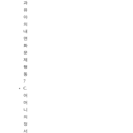
과
유
아
의
내
면
화
문
제
행
동
7
C.
어
머
니
의
정
서