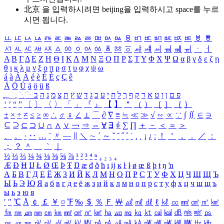
北京 을 입력하시려면
beijing
을 입력하시고 space를 누르
시면 됩니다.
ㅥ
ㅦ
ㅧ
ㅨ
ㅩ
ㅪ
ㅫ
ㅬ
ㅭ
ㅮ
ㅯ
ㅰ
ㅱ
ㅲ
ㅳ
ㅴ
ㅵ
ㅶ
ㅷ
ㅸ
ㅹ
ㅺ
ㅻ
ㅼ
ㅽ
ㅾ
ㅿ
ㆀ
ㆁ
ㆂ
ㆃ
ㆄ
ㆅ
ㆆ
ㆇ
ㆈ
ㆉ
ㆊ
ㆋ
ㆌ
ㆍ
ㆎ
Α
Β
Γ
Δ
Ε
Ζ
Η
Θ
Ι
Κ
Λ
Μ
Ν
Ξ
Ο
Π
Ρ
Σ
Τ
Υ
Φ
Χ
Ψ
Ω
α
β
γ
δ
ε
ζ
η
θ
ι
κ
λ
μ
ν
ξ
ο
π
ρ
σ
τ
υ
φ
χ
ψ
ω
á
à
Á
À
é
è
É
È
ç
Ç
ê
Ä
Ö
Ü
ä
ö
ü
ß
ְ
ֳ
ֲ
ֱ
ָ
ַ
ֵ
ֶ
ִ
ֹ
ּ
ֻ
ׂ
ׁ
ּ
ב
ה
נ
מ
צ
ת
ץ
ש
ד
ג
כ
ע
י
ח
ל
ך
ף
ק
ר
א
ט
ו
ן
ם
פ
‘
’
“
”
〔
〕
〈
〉
「
」
『
』
【
】
＂
（
）
［
］
｛
｝
±
×
÷
≠
≤
≥
∞
∴
♂
♀
∠
⊥
⌒
∂
∇
≡
≒
≪
≫
√
∽
∝
∵
∫
∬
∈
∋
⊆
⊇
⊂
⊃
∪
∩
∧
∨
￢
⇒
⇔
∀
∃
∮
∑
∏
＋
－
＜
＝
＞
、
。
·
‥
…
¨
〃
―
∥
＼
∼
´
～
ˇ
˘
˝
˚
˙
¸
˛
¡
¿
ː
！
＇
，
．
／
：
；
？
＾
＿
｀
｜
½
⅓
⅔
¼
¾
⅛
⅜
⅝
⅞
¹
²
³
⁴
ⁿ
₁
₂
₃
₄
Æ
Ð
Ħ
Ĳ
Ł
Ø
Œ
Þ
Ŧ
Ŋ
æ
đ
ð
ħ
ı
ĳ
ĸ
ŀ
ł
ø
œ
ß
þ
ŧ
ŋ
ŉ
А
Б
В
Г
Д
Е
Ё
Ж
З
И
Й
К
Л
М
Н
О
П
Р
С
Т
У
Ф
Х
Ц
Ч
Ш
Щ
Ъ
Ы
Ь
Э
Ю
Я
а
б
в
г
д
е
ё
ж
з
и
й
к
л
м
н
о
п
р
с
т
у
ф
х
ц
ч
ш
щ
ъ
ы
ь
э
ю
я
′
″
℃
Å
￠
￡
￥
¤
℉
‰
＄
％
Ｆ
￦
㎕
㎖
㎗
ℓ
㎘
㏄
㎣
㎤
㎥
㎦
㎙
㎚
㎛
㎜
㎝
㎞
㎟
㎠
㎡
㎢
㏊
㎍
㎎
㎏
㏏
㎈
㎉
㏈
㎧
㎨
㎰
㎱
㎲
㎳
㎴
㎵
㎶
㎷
㎸
㎹
㎀
㎁
㎂
㎃
㎄
㎺
㎻
㎽
㎾
㎿
㎐
㎑