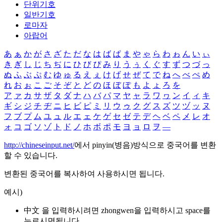
단위기호
일반기호
로마자
아랍어
あ
ぁ
か
が
さ
ざ
た
だ
な
は
ば
ぱ
ま
や
ゃ
ら
わ
ゎ
ん
い
ぃ
き
ぎ
し
じ
ち
ぢ
に
ひ
び
ぴ
み
り
う
ぅ
く
ぐ
す
ず
つ
づ
っ
ぬ
ふ
ぶ
ぷ
む
ゆ
ゅ
る
え
ぇ
け
げ
せ
ぜ
て
で
ね
へ
べ
ぺ
め
れ
お
ぉ
こ
ご
そ
ぞ
と
ど
の
ほ
ぼ
ぽ
も
よ
ょ
ろ
を
ア
ァ
カ
サ
ザ
タ
ダ
ナ
ハ
バ
パ
マ
ヤ
ャ
ラ
ワ
ヮ
ン
イ
ィ
キ
ギ
シ
ジ
チ
ヂ
ニ
ヒ
ビ
ピ
ミ
リ
ウ
ゥ
ク
グ
ス
ズ
ツ
ヅ
ッ
ヌ
フ
ブ
プ
ム
ユ
ュ
ル
エ
ェ
ケ
ゲ
セ
ゼ
テ
デ
ヘ
ベ
ペ
メ
レ
オ
ォ
コ
ゴ
ソ
ゾ
ト
ド
ノ
ホ
ボ
ポ
モ
ヨ
ョ
ロ
ヲ
―
http://chineseinput.net/
에서 pinyin(병음)방식으로 중국어를 변환
할 수 있습니다.
변환된 중국어를 복사하여 사용하시면 됩니다.
예시)
中文 을 입력하시려면
zhongwen
을 입력하시고 space를
누르시면됩니다.