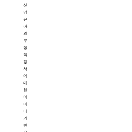
신
념,
유
아
의
부
정
적
정
서
에
대
한
어
머
니
의
반