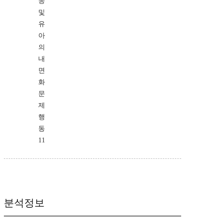
응
및
유
아
의
내
면
화
문
제
행
동
11
분석정보