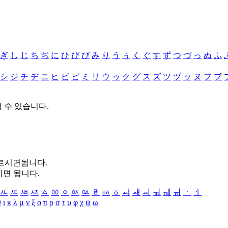
ぎ
し
じ
ち
ぢ
に
ひ
び
ぴ
み
り
う
ぅ
く
ぐ
す
ず
つ
づ
っ
ぬ
ふ
シ
ジ
チ
ヂ
ニ
ヒ
ビ
ピ
ミ
リ
ウ
ゥ
ク
グ
ス
ズ
ツ
ヅ
ッ
ヌ
フ
ブ
할 수 있습니다.
누르시면됩니다.
시면 됩니다.
ㅻ
ㅼ
ㅽ
ㅾ
ㅿ
ㆀ
ㆁ
ㆂ
ㆃ
ㆄ
ㆅ
ㆆ
ㆇ
ㆈ
ㆉ
ㆊ
ㆋ
ㆌ
ㆍ
ㆎ
θ
ι
κ
λ
μ
ν
ξ
ο
π
ρ
σ
τ
υ
φ
χ
ψ
ω