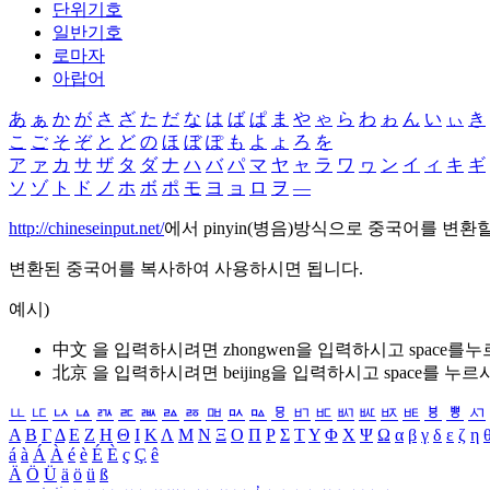
단위기호
일반기호
로마자
아랍어
あ
ぁ
か
が
さ
ざ
た
だ
な
は
ば
ぱ
ま
や
ゃ
ら
わ
ゎ
ん
い
ぃ
き
こ
ご
そ
ぞ
と
ど
の
ほ
ぼ
ぽ
も
よ
ょ
ろ
を
ア
ァ
カ
サ
ザ
タ
ダ
ナ
ハ
バ
パ
マ
ヤ
ャ
ラ
ワ
ヮ
ン
イ
ィ
キ
ギ
ソ
ゾ
ト
ド
ノ
ホ
ボ
ポ
モ
ヨ
ョ
ロ
ヲ
―
http://chineseinput.net/
에서 pinyin(병음)방식으로 중국어를 변환
변환된 중국어를 복사하여 사용하시면 됩니다.
예시)
中文 을 입력하시려면
zhongwen
을 입력하시고 space를
北京 을 입력하시려면
beijing
을 입력하시고 space를 누르
ㅥ
ㅦ
ㅧ
ㅨ
ㅩ
ㅪ
ㅫ
ㅬ
ㅭ
ㅮ
ㅯ
ㅰ
ㅱ
ㅲ
ㅳ
ㅴ
ㅵ
ㅶ
ㅷ
ㅸ
ㅹ
ㅺ
Α
Β
Γ
Δ
Ε
Ζ
Η
Θ
Ι
Κ
Λ
Μ
Ν
Ξ
Ο
Π
Ρ
Σ
Τ
Υ
Φ
Χ
Ψ
Ω
α
β
γ
δ
ε
ζ
η
á
à
Á
À
é
è
É
È
ç
Ç
ê
Ä
Ö
Ü
ä
ö
ü
ß