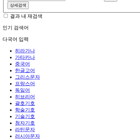
상세검색
결과 내 재검색
인기 검색어
다국어 입력
히라가나
가타카나
중국어
한글고어
그리스문자
프랑스어
독일어
히브리어
괄호기호
학술기호
기술기호
첨자기호
라틴문자
러시아문자