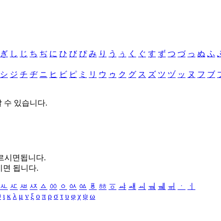
ぎ
し
じ
ち
ぢ
に
ひ
び
ぴ
み
り
う
ぅ
く
ぐ
す
ず
つ
づ
っ
ぬ
ふ
シ
ジ
チ
ヂ
ニ
ヒ
ビ
ピ
ミ
リ
ウ
ゥ
ク
グ
ス
ズ
ツ
ヅ
ッ
ヌ
フ
ブ
할 수 있습니다.
누르시면됩니다.
시면 됩니다.
ㅻ
ㅼ
ㅽ
ㅾ
ㅿ
ㆀ
ㆁ
ㆂ
ㆃ
ㆄ
ㆅ
ㆆ
ㆇ
ㆈ
ㆉ
ㆊ
ㆋ
ㆌ
ㆍ
ㆎ
θ
ι
κ
λ
μ
ν
ξ
ο
π
ρ
σ
τ
υ
φ
χ
ψ
ω