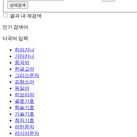
상세검색
결과 내 재검색
인기 검색어
다국어 입력
히라가나
가타카나
중국어
한글고어
그리스문자
프랑스어
독일어
히브리어
괄호기호
학술기호
기술기호
첨자기호
라틴문자
러시아문자