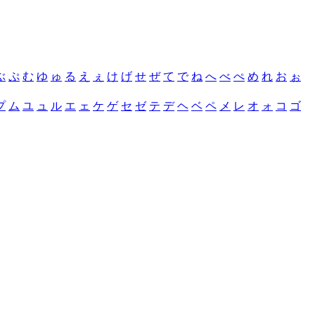
ぶ
ぷ
む
ゆ
ゅ
る
え
ぇ
け
げ
せ
ぜ
て
で
ね
へ
べ
ぺ
め
れ
お
ぉ
プ
ム
ユ
ュ
ル
エ
ェ
ケ
ゲ
セ
ゼ
テ
デ
ヘ
ベ
ペ
メ
レ
オ
ォ
コ
ゴ