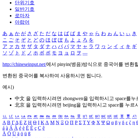
단위기호
일반기호
로마자
아랍어
あ
ぁ
か
が
さ
ざ
た
だ
な
は
ば
ぱ
ま
や
ゃ
ら
わ
ゎ
ん
い
ぃ
き
こ
ご
そ
ぞ
と
ど
の
ほ
ぼ
ぽ
も
よ
ょ
ろ
を
ア
ァ
カ
サ
ザ
タ
ダ
ナ
ハ
バ
パ
マ
ヤ
ャ
ラ
ワ
ヮ
ン
イ
ィ
キ
ギ
ソ
ゾ
ト
ド
ノ
ホ
ボ
ポ
モ
ヨ
ョ
ロ
ヲ
―
http://chineseinput.net/
에서 pinyin(병음)방식으로 중국어를 변환
변환된 중국어를 복사하여 사용하시면 됩니다.
예시)
中文 을 입력하시려면
zhongwen
을 입력하시고 space를
北京 을 입력하시려면
beijing
을 입력하시고 space를 누르
ㅥ
ㅦ
ㅧ
ㅨ
ㅩ
ㅪ
ㅫ
ㅬ
ㅭ
ㅮ
ㅯ
ㅰ
ㅱ
ㅲ
ㅳ
ㅴ
ㅵ
ㅶ
ㅷ
ㅸ
ㅹ
ㅺ
Α
Β
Γ
Δ
Ε
Ζ
Η
Θ
Ι
Κ
Λ
Μ
Ν
Ξ
Ο
Π
Ρ
Σ
Τ
Υ
Φ
Χ
Ψ
Ω
α
β
γ
δ
ε
ζ
η
á
à
Á
À
é
è
É
È
ç
Ç
ê
Ä
Ö
Ü
ä
ö
ü
ß