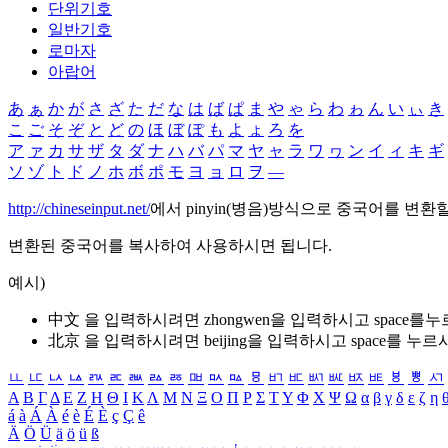
단위기호
일반기호
로마자
아랍어
あ
ぁ
か
が
さ
ざ
た
だ
な
は
ば
ぱ
ま
や
ゃ
ら
わ
ゎ
ん
い
ぃ
き
こ
ご
そ
ぞ
と
ど
の
ほ
ぼ
ぽ
も
よ
ょ
ろ
を
ア
ァ
カ
サ
ザ
タ
ダ
ナ
ハ
バ
パ
マ
ヤ
ャ
ラ
ワ
ヮ
ン
イ
ィ
キ
ギ
ソ
ゾ
ト
ド
ノ
ホ
ボ
ポ
モ
ヨ
ョ
ロ
ヲ
―
http://chineseinput.net/
에서 pinyin(병음)방식으로 중국어를 변환
변환된 중국어를 복사하여 사용하시면 됩니다.
예시)
中文 을 입력하시려면
zhongwen
을 입력하시고 space를
北京 을 입력하시려면
beijing
을 입력하시고 space를 누르
ㅥ
ㅦ
ㅧ
ㅨ
ㅩ
ㅪ
ㅫ
ㅬ
ㅭ
ㅮ
ㅯ
ㅰ
ㅱ
ㅲ
ㅳ
ㅴ
ㅵ
ㅶ
ㅷ
ㅸ
ㅹ
ㅺ
Α
Β
Γ
Δ
Ε
Ζ
Η
Θ
Ι
Κ
Λ
Μ
Ν
Ξ
Ο
Π
Ρ
Σ
Τ
Υ
Φ
Χ
Ψ
Ω
α
β
γ
δ
ε
ζ
η
á
à
Á
À
é
è
É
È
ç
Ç
ê
Ä
Ö
Ü
ä
ö
ü
ß