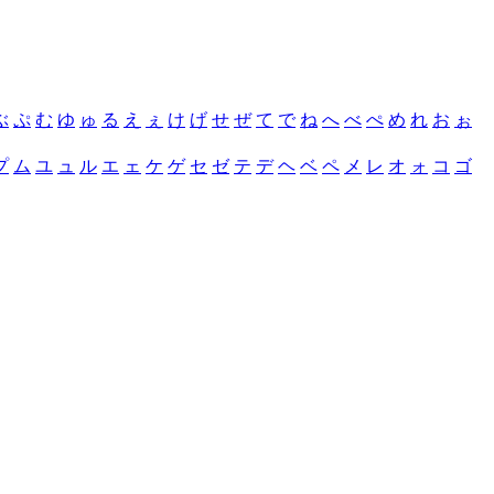
ぶ
ぷ
む
ゆ
ゅ
る
え
ぇ
け
げ
せ
ぜ
て
で
ね
へ
べ
ぺ
め
れ
お
ぉ
プ
ム
ユ
ュ
ル
エ
ェ
ケ
ゲ
セ
ゼ
テ
デ
ヘ
ベ
ペ
メ
レ
オ
ォ
コ
ゴ