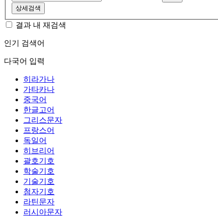
상세검색
결과 내 재검색
인기 검색어
다국어 입력
히라가나
가타카나
중국어
한글고어
그리스문자
프랑스어
독일어
히브리어
괄호기호
학술기호
기술기호
첨자기호
라틴문자
러시아문자