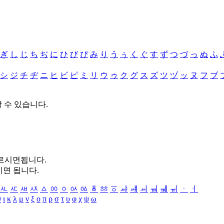
ぎ
し
じ
ち
ぢ
に
ひ
び
ぴ
み
り
う
ぅ
く
ぐ
す
ず
つ
づ
っ
ぬ
ふ
シ
ジ
チ
ヂ
ニ
ヒ
ビ
ピ
ミ
リ
ウ
ゥ
ク
グ
ス
ズ
ツ
ヅ
ッ
ヌ
フ
ブ
할 수 있습니다.
누르시면됩니다.
시면 됩니다.
ㅻ
ㅼ
ㅽ
ㅾ
ㅿ
ㆀ
ㆁ
ㆂ
ㆃ
ㆄ
ㆅ
ㆆ
ㆇ
ㆈ
ㆉ
ㆊ
ㆋ
ㆌ
ㆍ
ㆎ
θ
ι
κ
λ
μ
ν
ξ
ο
π
ρ
σ
τ
υ
φ
χ
ψ
ω