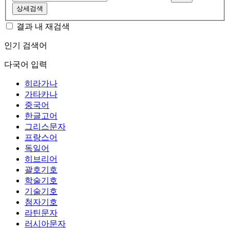
상세검색
결과 내 재검색
인기 검색어
다국어 입력
히라가나
가타카나
중국어
한글고어
그리스문자
프랑스어
독일어
히브리어
괄호기호
학술기호
기술기호
첨자기호
라틴문자
러시아문자