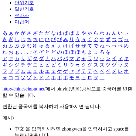
단위기호
일반기호
로마자
아랍어
あ
ぁ
か
が
さ
ざ
た
だ
な
は
ば
ぱ
ま
や
ゃ
ら
わ
ゎ
ん
い
ぃ
き
ぎ
し
じ
ち
ぢ
に
ひ
び
ぴ
み
り
う
ぅ
く
ぐ
す
ず
つ
づ
っ
ぬ
ふ
ぶ
ぷ
む
ゆ
ゅ
る
え
ぇ
け
げ
せ
ぜ
て
で
ね
へ
べ
ぺ
め
れ
お
ぉ
こ
ご
そ
ぞ
と
ど
の
ほ
ぼ
ぽ
も
よ
ょ
ろ
を
ア
ァ
カ
サ
ザ
タ
ダ
ナ
ハ
バ
パ
マ
ヤ
ャ
ラ
ワ
ヮ
ン
イ
ィ
キ
ギ
シ
ジ
チ
ヂ
ニ
ヒ
ビ
ピ
ミ
リ
ウ
ゥ
ク
グ
ス
ズ
ツ
ヅ
ッ
ヌ
フ
ブ
プ
ム
ユ
ュ
ル
エ
ェ
ケ
ゲ
セ
ゼ
テ
デ
ヘ
ベ
ペ
メ
レ
オ
ォ
コ
ゴ
ソ
ゾ
ト
ド
ノ
ホ
ボ
ポ
モ
ヨ
ョ
ロ
ヲ
―
http://chineseinput.net/
에서 pinyin(병음)방식으로 중국어를 변환
할 수 있습니다.
변환된 중국어를 복사하여 사용하시면 됩니다.
예시)
中文 을 입력하시려면
zhongwen
을 입력하시고 space를
누르시면됩니다.