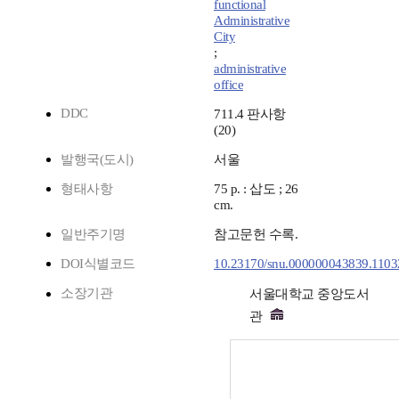
functional
Administrative
City
;
administrative
office
DDC
711.4 판사항
(20)
발행국(도시)
서울
형태사항
75 p. : 삽도 ; 26
cm.
일반주기명
참고문헌 수록.
DOI식별코드
10.23170/snu.000000043839.1103
소장기관
서울대학교 중앙도서
관