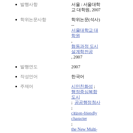
발행사항
서울 : 서울대학
교 대학원, 2007
학위논문사항
학위논문(석사)
--
서울대학교 대
학원
,
협동과정 도시
설계학전공
, 2007
발행연도
2007
작성언어
한국어
주제어
시민친화성
;
행정중심복합
도시
;
공공행정청사
;
citizen-friendly
character
;
the New Multi-