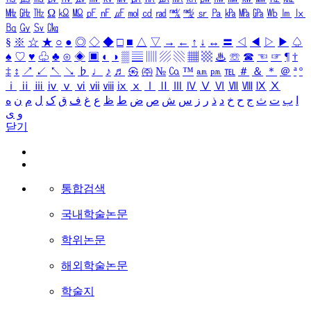
㎒
㎓
㎔
Ω
㏀
㏁
㎊
㎋
㎌
㏖
㏅
㎭
㎮
㎯
㏛
㎩
㎪
㎫
㎬
㏝
㏐
㏓
㏃
㏉
㏜
㏆
§
※
☆
★
○
●
◎
◇
◆
□
■
△
▽
→
←
↑
↓
↔
〓
◁
◀
▷
▶
♤
♠
♡
♥
♧
♣
⊙
◈
▣
◐
◑
▒
▤
▥
▨
▧
▦
▩
♨
☏
☎
☜
☞
¶
†
‡
↕
↗
↙
↖
↘
♭
♩
♪
♬
㉿
㈜
№
㏇
™
㏂
㏘
℡
＃
＆
＊
＠
ª
º
ⅰ
ⅱ
ⅲ
ⅳ
ⅴ
ⅵ
ⅶ
ⅷ
ⅸ
ⅹ
Ⅰ
Ⅱ
Ⅲ
Ⅳ
Ⅴ
Ⅵ
Ⅶ
Ⅷ
Ⅸ
Ⅹ
ا
ب
ت
ث
ج
ح
خ
د
ذ
ر
ز
س
ش
ص
ض
ط
ظ
ع
غ
ف
ق
ک
ل
م
ن
ه
و
ی
닫기
통합검색
국내학술논문
학위논문
해외학술논문
학술지