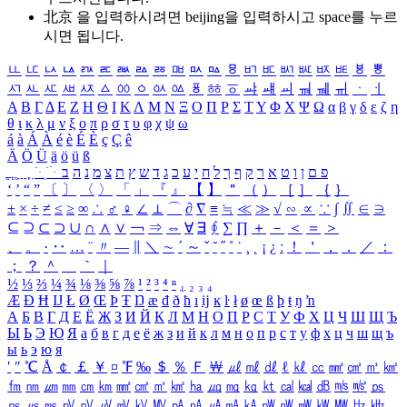
北京 을 입력하시려면
beijing
을 입력하시고 space를 누르
시면 됩니다.
ㅥ
ㅦ
ㅧ
ㅨ
ㅩ
ㅪ
ㅫ
ㅬ
ㅭ
ㅮ
ㅯ
ㅰ
ㅱ
ㅲ
ㅳ
ㅴ
ㅵ
ㅶ
ㅷ
ㅸ
ㅹ
ㅺ
ㅻ
ㅼ
ㅽ
ㅾ
ㅿ
ㆀ
ㆁ
ㆂ
ㆃ
ㆄ
ㆅ
ㆆ
ㆇ
ㆈ
ㆉ
ㆊ
ㆋ
ㆌ
ㆍ
ㆎ
Α
Β
Γ
Δ
Ε
Ζ
Η
Θ
Ι
Κ
Λ
Μ
Ν
Ξ
Ο
Π
Ρ
Σ
Τ
Υ
Φ
Χ
Ψ
Ω
α
β
γ
δ
ε
ζ
η
θ
ι
κ
λ
μ
ν
ξ
ο
π
ρ
σ
τ
υ
φ
χ
ψ
ω
á
à
Á
À
é
è
É
È
ç
Ç
ê
Ä
Ö
Ü
ä
ö
ü
ß
ְ
ֳ
ֲ
ֱ
ָ
ַ
ֵ
ֶ
ִ
ֹ
ּ
ֻ
ׂ
ׁ
ּ
ב
ה
נ
מ
צ
ת
ץ
ש
ד
ג
כ
ע
י
ח
ל
ך
ף
ק
ר
א
ט
ו
ן
ם
פ
‘
’
“
”
〔
〕
〈
〉
「
」
『
』
【
】
＂
（
）
［
］
｛
｝
±
×
÷
≠
≤
≥
∞
∴
♂
♀
∠
⊥
⌒
∂
∇
≡
≒
≪
≫
√
∽
∝
∵
∫
∬
∈
∋
⊆
⊇
⊂
⊃
∪
∩
∧
∨
￢
⇒
⇔
∀
∃
∮
∑
∏
＋
－
＜
＝
＞
、
。
·
‥
…
¨
〃
―
∥
＼
∼
´
～
ˇ
˘
˝
˚
˙
¸
˛
¡
¿
ː
！
＇
，
．
／
：
；
？
＾
＿
｀
｜
½
⅓
⅔
¼
¾
⅛
⅜
⅝
⅞
¹
²
³
⁴
ⁿ
₁
₂
₃
₄
Æ
Ð
Ħ
Ĳ
Ł
Ø
Œ
Þ
Ŧ
Ŋ
æ
đ
ð
ħ
ı
ĳ
ĸ
ŀ
ł
ø
œ
ß
þ
ŧ
ŋ
ŉ
А
Б
В
Г
Д
Е
Ё
Ж
З
И
Й
К
Л
М
Н
О
П
Р
С
Т
У
Ф
Х
Ц
Ч
Ш
Щ
Ъ
Ы
Ь
Э
Ю
Я
а
б
в
г
д
е
ё
ж
з
и
й
к
л
м
н
о
п
р
с
т
у
ф
х
ц
ч
ш
щ
ъ
ы
ь
э
ю
я
′
″
℃
Å
￠
￡
￥
¤
℉
‰
＄
％
Ｆ
￦
㎕
㎖
㎗
ℓ
㎘
㏄
㎣
㎤
㎥
㎦
㎙
㎚
㎛
㎜
㎝
㎞
㎟
㎠
㎡
㎢
㏊
㎍
㎎
㎏
㏏
㎈
㎉
㏈
㎧
㎨
㎰
㎱
㎲
㎳
㎴
㎵
㎶
㎷
㎸
㎹
㎀
㎁
㎂
㎃
㎄
㎺
㎻
㎽
㎾
㎿
㎐
㎑