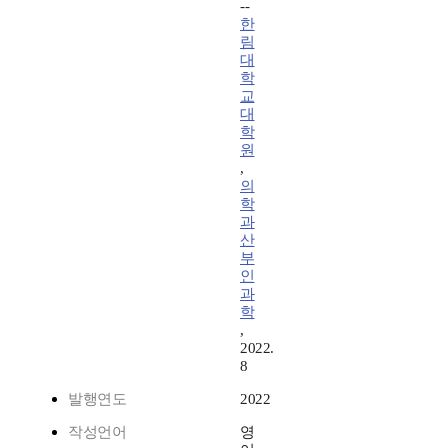
--
한
림
대
학
교
대
학
원
,
의
학
과
산
부
인
과
학
,
2022.
8
발행연도
2022
작성언어
영