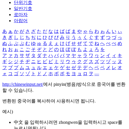
단위기호
일반기호
로마자
아랍어
あ
ぁ
か
が
さ
ざ
た
だ
な
は
ば
ぱ
ま
や
ゃ
ら
わ
ゎ
ん
い
ぃ
き
ぎ
し
じ
ち
ぢ
に
ひ
び
ぴ
み
り
う
ぅ
く
ぐ
す
ず
つ
づ
っ
ぬ
ふ
ぶ
ぷ
む
ゆ
ゅ
る
え
ぇ
け
げ
せ
ぜ
て
で
ね
へ
べ
ぺ
め
れ
お
ぉ
こ
ご
そ
ぞ
と
ど
の
ほ
ぼ
ぽ
も
よ
ょ
ろ
を
ア
ァ
カ
サ
ザ
タ
ダ
ナ
ハ
バ
パ
マ
ヤ
ャ
ラ
ワ
ヮ
ン
イ
ィ
キ
ギ
シ
ジ
チ
ヂ
ニ
ヒ
ビ
ピ
ミ
リ
ウ
ゥ
ク
グ
ス
ズ
ツ
ヅ
ッ
ヌ
フ
ブ
プ
ム
ユ
ュ
ル
エ
ェ
ケ
ゲ
セ
ゼ
テ
デ
ヘ
ベ
ペ
メ
レ
オ
ォ
コ
ゴ
ソ
ゾ
ト
ド
ノ
ホ
ボ
ポ
モ
ヨ
ョ
ロ
ヲ
―
http://chineseinput.net/
에서 pinyin(병음)방식으로 중국어를 변환
할 수 있습니다.
변환된 중국어를 복사하여 사용하시면 됩니다.
예시)
中文 을 입력하시려면
zhongwen
을 입력하시고 space를
누르시면됩니다.