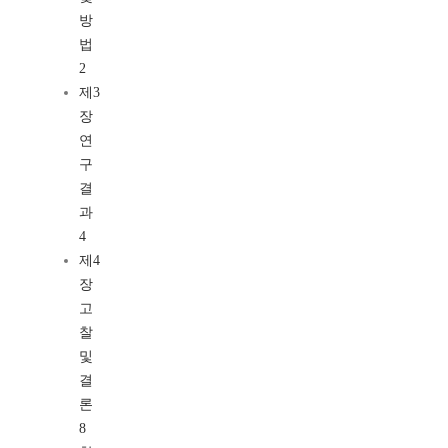
방
법
2
제3
장
연
구
결
과
4
제4
장
고
찰
및
결
론
8