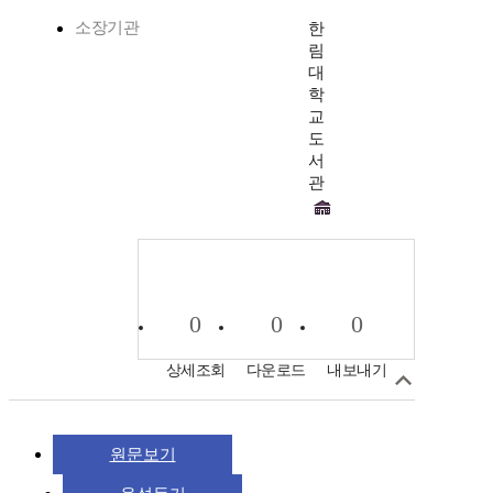
소장기관
한
림
대
학
교
도
서
관
0
0
0
상세조회
다운로드
내보내기
원문보기