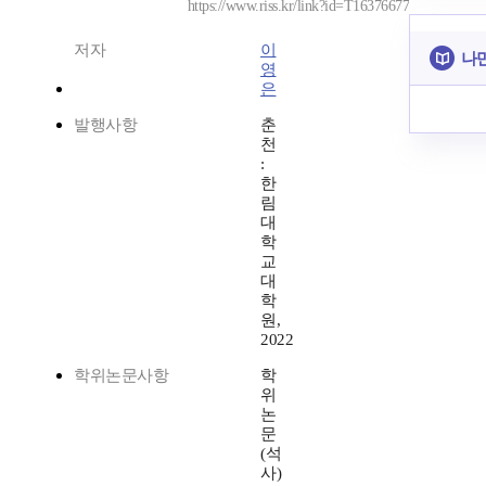
https://www.riss.kr/link?id=T16376677
저자
이
나만
영
은
발행사항
춘
천
:
한
림
대
학
교
대
학
원,
2022
학위논문사항
학
위
논
문
(석
사)