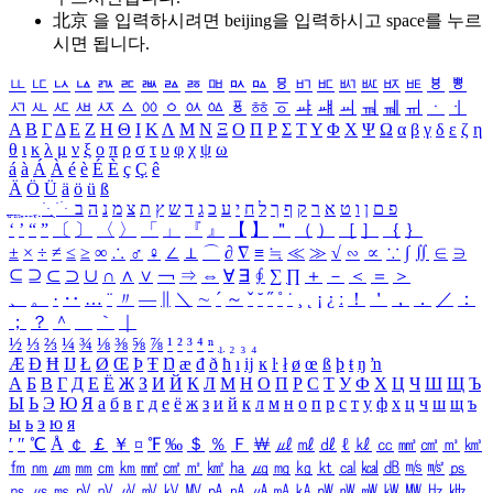
北京 을 입력하시려면
beijing
을 입력하시고 space를 누르
시면 됩니다.
ㅥ
ㅦ
ㅧ
ㅨ
ㅩ
ㅪ
ㅫ
ㅬ
ㅭ
ㅮ
ㅯ
ㅰ
ㅱ
ㅲ
ㅳ
ㅴ
ㅵ
ㅶ
ㅷ
ㅸ
ㅹ
ㅺ
ㅻ
ㅼ
ㅽ
ㅾ
ㅿ
ㆀ
ㆁ
ㆂ
ㆃ
ㆄ
ㆅ
ㆆ
ㆇ
ㆈ
ㆉ
ㆊ
ㆋ
ㆌ
ㆍ
ㆎ
Α
Β
Γ
Δ
Ε
Ζ
Η
Θ
Ι
Κ
Λ
Μ
Ν
Ξ
Ο
Π
Ρ
Σ
Τ
Υ
Φ
Χ
Ψ
Ω
α
β
γ
δ
ε
ζ
η
θ
ι
κ
λ
μ
ν
ξ
ο
π
ρ
σ
τ
υ
φ
χ
ψ
ω
á
à
Á
À
é
è
É
È
ç
Ç
ê
Ä
Ö
Ü
ä
ö
ü
ß
ְ
ֳ
ֲ
ֱ
ָ
ַ
ֵ
ֶ
ִ
ֹ
ּ
ֻ
ׂ
ׁ
ּ
ב
ה
נ
מ
צ
ת
ץ
ש
ד
ג
כ
ע
י
ח
ל
ך
ף
ק
ר
א
ט
ו
ן
ם
פ
‘
’
“
”
〔
〕
〈
〉
「
」
『
』
【
】
＂
（
）
［
］
｛
｝
±
×
÷
≠
≤
≥
∞
∴
♂
♀
∠
⊥
⌒
∂
∇
≡
≒
≪
≫
√
∽
∝
∵
∫
∬
∈
∋
⊆
⊇
⊂
⊃
∪
∩
∧
∨
￢
⇒
⇔
∀
∃
∮
∑
∏
＋
－
＜
＝
＞
、
。
·
‥
…
¨
〃
―
∥
＼
∼
´
～
ˇ
˘
˝
˚
˙
¸
˛
¡
¿
ː
！
＇
，
．
／
：
；
？
＾
＿
｀
｜
½
⅓
⅔
¼
¾
⅛
⅜
⅝
⅞
¹
²
³
⁴
ⁿ
₁
₂
₃
₄
Æ
Ð
Ħ
Ĳ
Ł
Ø
Œ
Þ
Ŧ
Ŋ
æ
đ
ð
ħ
ı
ĳ
ĸ
ŀ
ł
ø
œ
ß
þ
ŧ
ŋ
ŉ
А
Б
В
Г
Д
Е
Ё
Ж
З
И
Й
К
Л
М
Н
О
П
Р
С
Т
У
Ф
Х
Ц
Ч
Ш
Щ
Ъ
Ы
Ь
Э
Ю
Я
а
б
в
г
д
е
ё
ж
з
и
й
к
л
м
н
о
п
р
с
т
у
ф
х
ц
ч
ш
щ
ъ
ы
ь
э
ю
я
′
″
℃
Å
￠
￡
￥
¤
℉
‰
＄
％
Ｆ
￦
㎕
㎖
㎗
ℓ
㎘
㏄
㎣
㎤
㎥
㎦
㎙
㎚
㎛
㎜
㎝
㎞
㎟
㎠
㎡
㎢
㏊
㎍
㎎
㎏
㏏
㎈
㎉
㏈
㎧
㎨
㎰
㎱
㎲
㎳
㎴
㎵
㎶
㎷
㎸
㎹
㎀
㎁
㎂
㎃
㎄
㎺
㎻
㎽
㎾
㎿
㎐
㎑