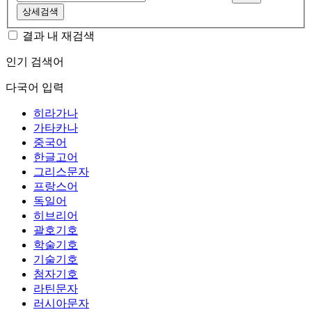
상세검색
결과 내 재검색
인기 검색어
다국어 입력
히라가나
가타카나
중국어
한글고어
그리스문자
프랑스어
독일어
히브리어
괄호기호
학술기호
기술기호
첨자기호
라틴문자
러시아문자