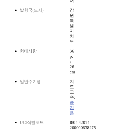
어
발행국(도시)
강
원
특
별
자
치
도
형태사항
36
p.
;
26
cm
일반주기명
지
도
교
수:
송
지
은
UCI식별코드
I804:42014-
200000638275