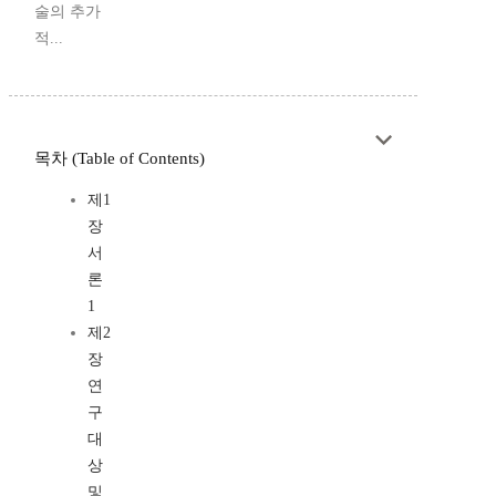
술의 추가
적...
목차 (Table of Contents)
제1
장
서
론
1
제2
장
연
구
대
상
및