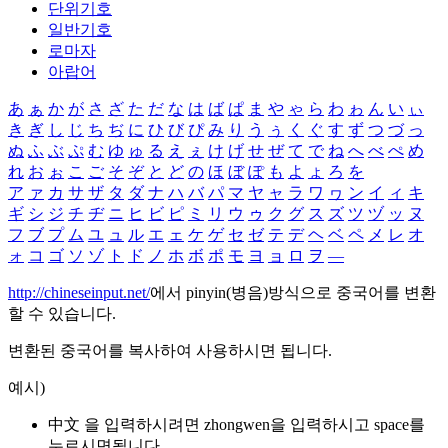
단위기호
일반기호
로마자
아랍어
あ
ぁ
か
が
さ
ざ
た
だ
な
は
ば
ぱ
ま
や
ゃ
ら
わ
ゎ
ん
い
ぃ
き
ぎ
し
じ
ち
ぢ
に
ひ
び
ぴ
み
り
う
ぅ
く
ぐ
す
ず
つ
づ
っ
ぬ
ふ
ぶ
ぷ
む
ゆ
ゅ
る
え
ぇ
け
げ
せ
ぜ
て
で
ね
へ
べ
ぺ
め
れ
お
ぉ
こ
ご
そ
ぞ
と
ど
の
ほ
ぼ
ぽ
も
よ
ょ
ろ
を
ア
ァ
カ
サ
ザ
タ
ダ
ナ
ハ
バ
パ
マ
ヤ
ャ
ラ
ワ
ヮ
ン
イ
ィ
キ
ギ
シ
ジ
チ
ヂ
ニ
ヒ
ビ
ピ
ミ
リ
ウ
ゥ
ク
グ
ス
ズ
ツ
ヅ
ッ
ヌ
フ
ブ
プ
ム
ユ
ュ
ル
エ
ェ
ケ
ゲ
セ
ゼ
テ
デ
ヘ
ベ
ペ
メ
レ
オ
ォ
コ
ゴ
ソ
ゾ
ト
ド
ノ
ホ
ボ
ポ
モ
ヨ
ョ
ロ
ヲ
―
http://chineseinput.net/
에서 pinyin(병음)방식으로 중국어를 변환
할 수 있습니다.
변환된 중국어를 복사하여 사용하시면 됩니다.
예시)
中文 을 입력하시려면
zhongwen
을 입력하시고 space를
누르시면됩니다.