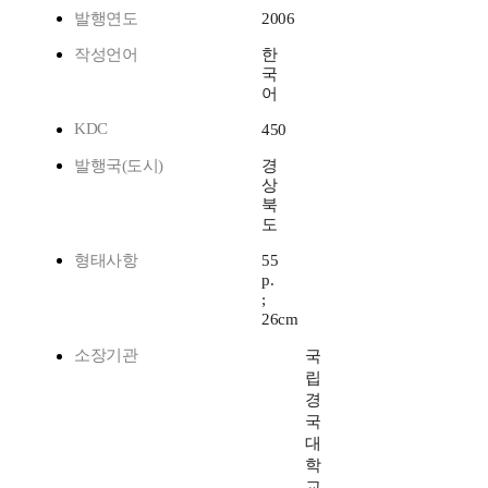
발행연도
2006
작성언어
한
국
어
KDC
450
발행국(도시)
경
상
북
도
형태사항
55
p.
;
26cm
소장기관
국
립
경
국
대
학
교