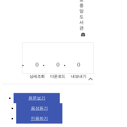
중
앙
도
서
관
0
0
0
상세조회
다운로드
내보내기
원문보기
음성듣기
인용하기