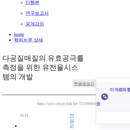
단행본
연구보고서
공개강의
home
학위논문 상세
다공질매질의 유효공극률
측정을 위한 유전율시스
템의 개발
한글로보기
이 자료와 함
료
https://www.riss.kr/link?id=T11169068
저자
안
상
곤