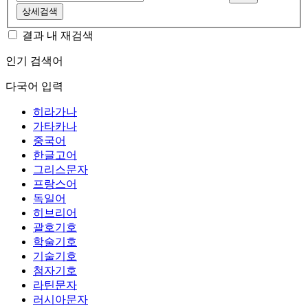
상세검색
결과 내 재검색
인기 검색어
다국어 입력
히라가나
가타카나
중국어
한글고어
그리스문자
프랑스어
독일어
히브리어
괄호기호
학술기호
기술기호
첨자기호
라틴문자
러시아문자