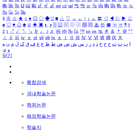
㎒
㎓
㎔
Ω
㏀
㏁
㎊
㎋
㎌
㏖
㏅
㎭
㎮
㎯
㏛
㎩
㎪
㎫
㎬
㏝
㏐
㏓
㏃
㏉
㏜
㏆
§
※
☆
★
○
●
◎
◇
◆
□
■
△
▽
→
←
↑
↓
↔
〓
◁
◀
▷
▶
♤
♠
♡
♥
♧
♣
⊙
◈
▣
◐
◑
▒
▤
▥
▨
▧
▦
▩
♨
☏
☎
☜
☞
¶
†
‡
↕
↗
↙
↖
↘
♭
♩
♪
♬
㉿
㈜
№
㏇
™
㏂
㏘
℡
＃
＆
＊
＠
ª
º
ⅰ
ⅱ
ⅲ
ⅳ
ⅴ
ⅵ
ⅶ
ⅷ
ⅸ
ⅹ
Ⅰ
Ⅱ
Ⅲ
Ⅳ
Ⅴ
Ⅵ
Ⅶ
Ⅷ
Ⅸ
Ⅹ
ا
ب
ت
ث
ج
ح
خ
د
ذ
ر
ز
س
ش
ص
ض
ط
ظ
ع
غ
ف
ق
ک
ل
م
ن
ه
و
ی
닫기
통합검색
국내학술논문
학위논문
해외학술논문
학술지