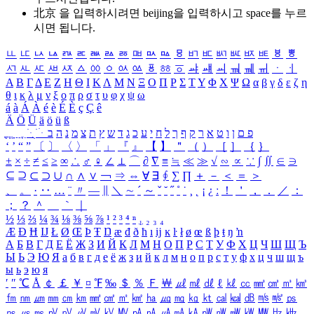
北京 을 입력하시려면
beijing
을 입력하시고 space를 누르
시면 됩니다.
ㅥ
ㅦ
ㅧ
ㅨ
ㅩ
ㅪ
ㅫ
ㅬ
ㅭ
ㅮ
ㅯ
ㅰ
ㅱ
ㅲ
ㅳ
ㅴ
ㅵ
ㅶ
ㅷ
ㅸ
ㅹ
ㅺ
ㅻ
ㅼ
ㅽ
ㅾ
ㅿ
ㆀ
ㆁ
ㆂ
ㆃ
ㆄ
ㆅ
ㆆ
ㆇ
ㆈ
ㆉ
ㆊ
ㆋ
ㆌ
ㆍ
ㆎ
Α
Β
Γ
Δ
Ε
Ζ
Η
Θ
Ι
Κ
Λ
Μ
Ν
Ξ
Ο
Π
Ρ
Σ
Τ
Υ
Φ
Χ
Ψ
Ω
α
β
γ
δ
ε
ζ
η
θ
ι
κ
λ
μ
ν
ξ
ο
π
ρ
σ
τ
υ
φ
χ
ψ
ω
á
à
Á
À
é
è
É
È
ç
Ç
ê
Ä
Ö
Ü
ä
ö
ü
ß
ְ
ֳ
ֲ
ֱ
ָ
ַ
ֵ
ֶ
ִ
ֹ
ּ
ֻ
ׂ
ׁ
ּ
ב
ה
נ
מ
צ
ת
ץ
ש
ד
ג
כ
ע
י
ח
ל
ך
ף
ק
ר
א
ט
ו
ן
ם
פ
‘
’
“
”
〔
〕
〈
〉
「
」
『
』
【
】
＂
（
）
［
］
｛
｝
±
×
÷
≠
≤
≥
∞
∴
♂
♀
∠
⊥
⌒
∂
∇
≡
≒
≪
≫
√
∽
∝
∵
∫
∬
∈
∋
⊆
⊇
⊂
⊃
∪
∩
∧
∨
￢
⇒
⇔
∀
∃
∮
∑
∏
＋
－
＜
＝
＞
、
。
·
‥
…
¨
〃
―
∥
＼
∼
´
～
ˇ
˘
˝
˚
˙
¸
˛
¡
¿
ː
！
＇
，
．
／
：
；
？
＾
＿
｀
｜
½
⅓
⅔
¼
¾
⅛
⅜
⅝
⅞
¹
²
³
⁴
ⁿ
₁
₂
₃
₄
Æ
Ð
Ħ
Ĳ
Ł
Ø
Œ
Þ
Ŧ
Ŋ
æ
đ
ð
ħ
ı
ĳ
ĸ
ŀ
ł
ø
œ
ß
þ
ŧ
ŋ
ŉ
А
Б
В
Г
Д
Е
Ё
Ж
З
И
Й
К
Л
М
Н
О
П
Р
С
Т
У
Ф
Х
Ц
Ч
Ш
Щ
Ъ
Ы
Ь
Э
Ю
Я
а
б
в
г
д
е
ё
ж
з
и
й
к
л
м
н
о
п
р
с
т
у
ф
х
ц
ч
ш
щ
ъ
ы
ь
э
ю
я
′
″
℃
Å
￠
￡
￥
¤
℉
‰
＄
％
Ｆ
￦
㎕
㎖
㎗
ℓ
㎘
㏄
㎣
㎤
㎥
㎦
㎙
㎚
㎛
㎜
㎝
㎞
㎟
㎠
㎡
㎢
㏊
㎍
㎎
㎏
㏏
㎈
㎉
㏈
㎧
㎨
㎰
㎱
㎲
㎳
㎴
㎵
㎶
㎷
㎸
㎹
㎀
㎁
㎂
㎃
㎄
㎺
㎻
㎽
㎾
㎿
㎐
㎑