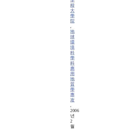
學
校
大
學
院
,
地
球
環
境
科
學
科
應
用
地
質
學
專
攻
,
2006
년
2
월