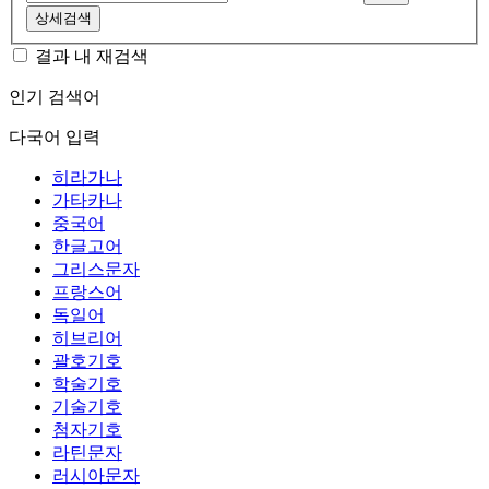
상세검색
결과 내 재검색
인기 검색어
다국어 입력
히라가나
가타카나
중국어
한글고어
그리스문자
프랑스어
독일어
히브리어
괄호기호
학술기호
기술기호
첨자기호
라틴문자
러시아문자