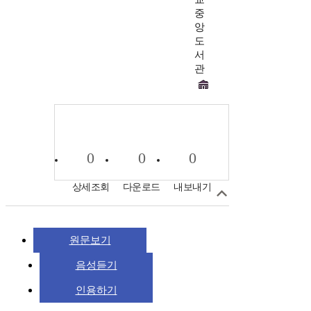
중
앙
도
서
관
0
0
0
상세조회
다운로드
내보내기
원문보기
음성듣기
인용하기