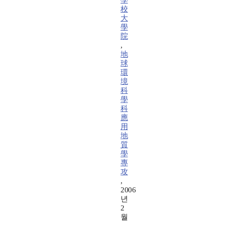
學
校
大
學
院
,
地
球
環
境
科
學
科
應
用
地
質
學
專
攻
,
2006
년
2
월