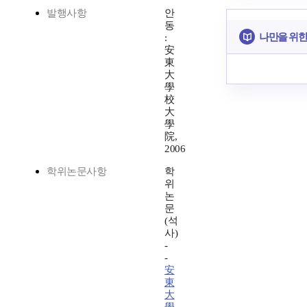
발행사항
안
동
나만을 위한
:
安
東
大
學
校
大
學
院,
2006
학위논문사항
학
위
논
문
(석
사)
-
-
安
東
大