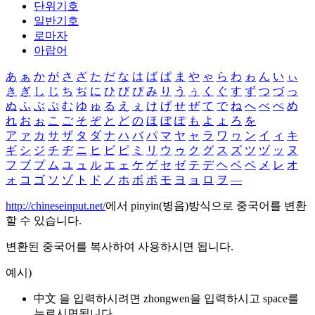
단위기호
일반기호
로마자
아랍어
あ
ぁ
か
が
さ
ざ
た
だ
な
は
ば
ぱ
ま
や
ゃ
ら
わ
ゎ
ん
い
ぃ
き
ぎ
し
じ
ち
ぢ
に
ひ
び
ぴ
み
り
う
ぅ
く
ぐ
す
ず
つ
づ
っ
ぬ
ふ
ぶ
ぷ
む
ゆ
ゅ
る
え
ぇ
け
げ
せ
ぜ
て
で
ね
へ
べ
ぺ
め
れ
お
ぉ
こ
ご
そ
ぞ
と
ど
の
ほ
ぼ
ぽ
も
よ
ょ
ろ
を
ア
ァ
カ
サ
ザ
タ
ダ
ナ
ハ
バ
パ
マ
ヤ
ャ
ラ
ワ
ヮ
ン
イ
ィ
キ
ギ
シ
ジ
チ
ヂ
ニ
ヒ
ビ
ピ
ミ
リ
ウ
ゥ
ク
グ
ス
ズ
ツ
ヅ
ッ
ヌ
フ
ブ
プ
ム
ユ
ュ
ル
エ
ェ
ケ
ゲ
セ
ゼ
テ
デ
ヘ
ベ
ペ
メ
レ
オ
ォ
コ
ゴ
ソ
ゾ
ト
ド
ノ
ホ
ボ
ポ
モ
ヨ
ョ
ロ
ヲ
―
http://chineseinput.net/
에서 pinyin(병음)방식으로 중국어를 변환
할 수 있습니다.
변환된 중국어를 복사하여 사용하시면 됩니다.
예시)
中文 을 입력하시려면
zhongwen
을 입력하시고 space를
누르시면됩니다.