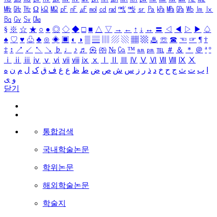
㎒
㎓
㎔
Ω
㏀
㏁
㎊
㎋
㎌
㏖
㏅
㎭
㎮
㎯
㏛
㎩
㎪
㎫
㎬
㏝
㏐
㏓
㏃
㏉
㏜
㏆
§
※
☆
★
○
●
◎
◇
◆
□
■
△
▽
→
←
↑
↓
↔
〓
◁
◀
▷
▶
♤
♠
♡
♥
♧
♣
⊙
◈
▣
◐
◑
▒
▤
▥
▨
▧
▦
▩
♨
☏
☎
☜
☞
¶
†
‡
↕
↗
↙
↖
↘
♭
♩
♪
♬
㉿
㈜
№
㏇
™
㏂
㏘
℡
＃
＆
＊
＠
ª
º
ⅰ
ⅱ
ⅲ
ⅳ
ⅴ
ⅵ
ⅶ
ⅷ
ⅸ
ⅹ
Ⅰ
Ⅱ
Ⅲ
Ⅳ
Ⅴ
Ⅵ
Ⅶ
Ⅷ
Ⅸ
Ⅹ
ا
ب
ت
ث
ج
ح
خ
د
ذ
ر
ز
س
ش
ص
ض
ط
ظ
ع
غ
ف
ق
ک
ل
م
ن
ه
و
ی
닫기
통합검색
국내학술논문
학위논문
해외학술논문
학술지