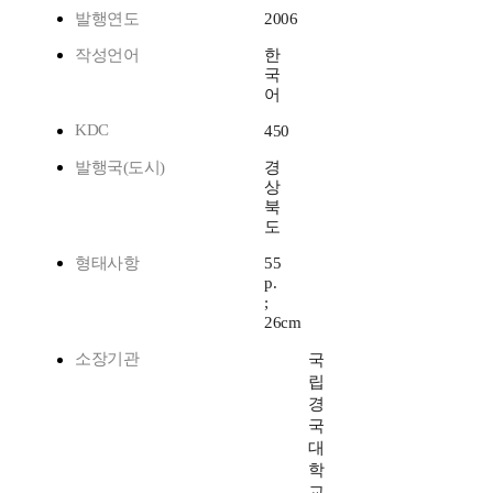
발행연도
2006
작성언어
한
국
어
KDC
450
발행국(도시)
경
상
북
도
형태사항
55
p.
;
26cm
소장기관
국
립
경
국
대
학
교