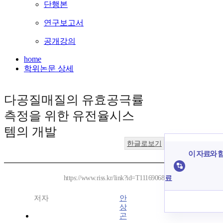
단행본
연구보고서
공개강의
home
학위논문 상세
다공질매질의 유효공극률
측정을 위한 유전율시스
템의 개발
한글로보기
이 자료와 함
료
https://www.riss.kr/link?id=T11169068
저자
안
상
곤