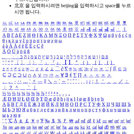
北京 을 입력하시려면
beijing
을 입력하시고 space를 누르
시면 됩니다.
ㅥ
ㅦ
ㅧ
ㅨ
ㅩ
ㅪ
ㅫ
ㅬ
ㅭ
ㅮ
ㅯ
ㅰ
ㅱ
ㅲ
ㅳ
ㅴ
ㅵ
ㅶ
ㅷ
ㅸ
ㅹ
ㅺ
ㅻ
ㅼ
ㅽ
ㅾ
ㅿ
ㆀ
ㆁ
ㆂ
ㆃ
ㆄ
ㆅ
ㆆ
ㆇ
ㆈ
ㆉ
ㆊ
ㆋ
ㆌ
ㆍ
ㆎ
Α
Β
Γ
Δ
Ε
Ζ
Η
Θ
Ι
Κ
Λ
Μ
Ν
Ξ
Ο
Π
Ρ
Σ
Τ
Υ
Φ
Χ
Ψ
Ω
α
β
γ
δ
ε
ζ
η
θ
ι
κ
λ
μ
ν
ξ
ο
π
ρ
σ
τ
υ
φ
χ
ψ
ω
á
à
Á
À
é
è
É
È
ç
Ç
ê
Ä
Ö
Ü
ä
ö
ü
ß
ְ
ֳ
ֲ
ֱ
ָ
ַ
ֵ
ֶ
ִ
ֹ
ּ
ֻ
ׂ
ׁ
ּ
ב
ה
נ
מ
צ
ת
ץ
ש
ד
ג
כ
ע
י
ח
ל
ך
ף
ק
ר
א
ט
ו
ן
ם
פ
‘
’
“
”
〔
〕
〈
〉
「
」
『
』
【
】
＂
（
）
［
］
｛
｝
±
×
÷
≠
≤
≥
∞
∴
♂
♀
∠
⊥
⌒
∂
∇
≡
≒
≪
≫
√
∽
∝
∵
∫
∬
∈
∋
⊆
⊇
⊂
⊃
∪
∩
∧
∨
￢
⇒
⇔
∀
∃
∮
∑
∏
＋
－
＜
＝
＞
、
。
·
‥
…
¨
〃
―
∥
＼
∼
´
～
ˇ
˘
˝
˚
˙
¸
˛
¡
¿
ː
！
＇
，
．
／
：
；
？
＾
＿
｀
｜
½
⅓
⅔
¼
¾
⅛
⅜
⅝
⅞
¹
²
³
⁴
ⁿ
₁
₂
₃
₄
Æ
Ð
Ħ
Ĳ
Ł
Ø
Œ
Þ
Ŧ
Ŋ
æ
đ
ð
ħ
ı
ĳ
ĸ
ŀ
ł
ø
œ
ß
þ
ŧ
ŋ
ŉ
А
Б
В
Г
Д
Е
Ё
Ж
З
И
Й
К
Л
М
Н
О
П
Р
С
Т
У
Ф
Х
Ц
Ч
Ш
Щ
Ъ
Ы
Ь
Э
Ю
Я
а
б
в
г
д
е
ё
ж
з
и
й
к
л
м
н
о
п
р
с
т
у
ф
х
ц
ч
ш
щ
ъ
ы
ь
э
ю
я
′
″
℃
Å
￠
￡
￥
¤
℉
‰
＄
％
Ｆ
￦
㎕
㎖
㎗
ℓ
㎘
㏄
㎣
㎤
㎥
㎦
㎙
㎚
㎛
㎜
㎝
㎞
㎟
㎠
㎡
㎢
㏊
㎍
㎎
㎏
㏏
㎈
㎉
㏈
㎧
㎨
㎰
㎱
㎲
㎳
㎴
㎵
㎶
㎷
㎸
㎹
㎀
㎁
㎂
㎃
㎄
㎺
㎻
㎽
㎾
㎿
㎐
㎑