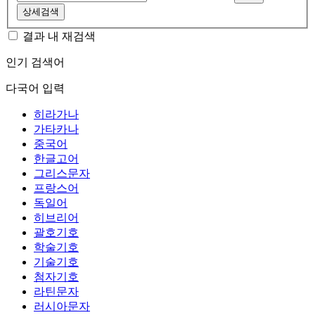
상세검색
결과 내 재검색
인기 검색어
다국어 입력
히라가나
가타카나
중국어
한글고어
그리스문자
프랑스어
독일어
히브리어
괄호기호
학술기호
기술기호
첨자기호
라틴문자
러시아문자