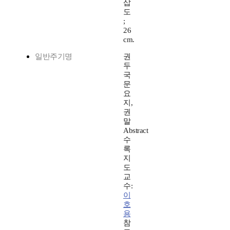
삽
도
;
26
cm.
일반주기명
권
두
국
문
요
지,
권
말
Abstract
수
록
지
도
교
수:
이
호
용
참