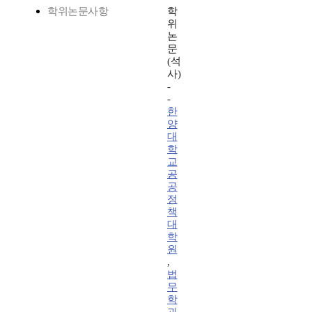
학위논문사항
학
위
논
문
(석
사)
-
-
한
양
대
학
교
공
공
정
책
대
학
원
,
법
무
학