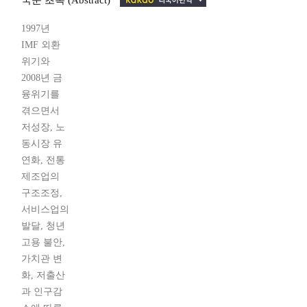
국문 초록 (Abstract)
1997년
IMF 외환
위기와
2008년 금
융위기를
겪으면서
저성장, 노
동시장 유
연화, 전통
제조업의
구조조정,
서비스업의
발달, 청년
고용 불안,
가치관 변
화, 저출산
과 인구감