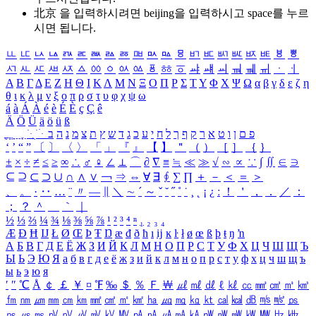
北京 을 입력하시려면
beijing
을 입력하시고 space를 누르
시면 됩니다.
ㅥ
ㅦ
ㅧ
ㅨ
ㅩ
ㅪ
ㅫ
ㅬ
ㅭ
ㅮ
ㅯ
ㅰ
ㅱ
ㅲ
ㅳ
ㅴ
ㅵ
ㅶ
ㅷ
ㅸ
ㅹ
ㅺ
ㅻ
ㅼ
ㅽ
ㅾ
ㅿ
ㆀ
ㆁ
ㆂ
ㆃ
ㆄ
ㆅ
ㆆ
ㆇ
ㆈ
ㆉ
ㆊ
ㆋ
ㆌ
ㆍ
ㆎ
Α
Β
Γ
Δ
Ε
Ζ
Η
Θ
Ι
Κ
Λ
Μ
Ν
Ξ
Ο
Π
Ρ
Σ
Τ
Υ
Φ
Χ
Ψ
Ω
α
β
γ
δ
ε
ζ
η
θ
ι
κ
λ
μ
ν
ξ
ο
π
ρ
σ
τ
υ
φ
χ
ψ
ω
á
à
Á
À
é
è
É
È
ç
Ç
ê
Ä
Ö
Ü
ä
ö
ü
ß
ְ
ֳ
ֲ
ֱ
ָ
ַ
ֵ
ֶ
ִ
ֹ
ּ
ֻ
ׂ
ׁ
ּ
ב
ה
נ
מ
צ
ת
ץ
ש
ד
ג
כ
ע
י
ח
ל
ך
ף
ק
ר
א
ט
ו
ן
ם
פ
‘
’
“
”
〔
〕
〈
〉
「
」
『
』
【
】
＂
（
）
［
］
｛
｝
±
×
÷
≠
≤
≥
∞
∴
♂
♀
∠
⊥
⌒
∂
∇
≡
≒
≪
≫
√
∽
∝
∵
∫
∬
∈
∋
⊆
⊇
⊂
⊃
∪
∩
∧
∨
￢
⇒
⇔
∀
∃
∮
∑
∏
＋
－
＜
＝
＞
、
。
·
‥
…
¨
〃
―
∥
＼
∼
´
～
ˇ
˘
˝
˚
˙
¸
˛
¡
¿
ː
！
＇
，
．
／
：
；
？
＾
＿
｀
｜
½
⅓
⅔
¼
¾
⅛
⅜
⅝
⅞
¹
²
³
⁴
ⁿ
₁
₂
₃
₄
Æ
Ð
Ħ
Ĳ
Ł
Ø
Œ
Þ
Ŧ
Ŋ
æ
đ
ð
ħ
ı
ĳ
ĸ
ŀ
ł
ø
œ
ß
þ
ŧ
ŋ
ŉ
А
Б
В
Г
Д
Е
Ё
Ж
З
И
Й
К
Л
М
Н
О
П
Р
С
Т
У
Ф
Х
Ц
Ч
Ш
Щ
Ъ
Ы
Ь
Э
Ю
Я
а
б
в
г
д
е
ё
ж
з
и
й
к
л
м
н
о
п
р
с
т
у
ф
х
ц
ч
ш
щ
ъ
ы
ь
э
ю
я
′
″
℃
Å
￠
￡
￥
¤
℉
‰
＄
％
Ｆ
￦
㎕
㎖
㎗
ℓ
㎘
㏄
㎣
㎤
㎥
㎦
㎙
㎚
㎛
㎜
㎝
㎞
㎟
㎠
㎡
㎢
㏊
㎍
㎎
㎏
㏏
㎈
㎉
㏈
㎧
㎨
㎰
㎱
㎲
㎳
㎴
㎵
㎶
㎷
㎸
㎹
㎀
㎁
㎂
㎃
㎄
㎺
㎻
㎽
㎾
㎿
㎐
㎑