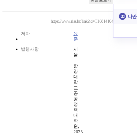
한글로보기
나만
https://www.riss.kr/link?id=T16814104
저자
윤
준
발행사항
서
울
:
한
양
대
학
교
공
공
정
책
대
학
원,
2023