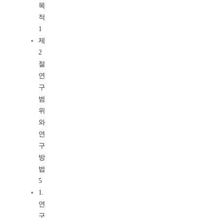
목
적
1
제
2
절
연
구
범
위
와
연
구
방
법
5
1.
연
구