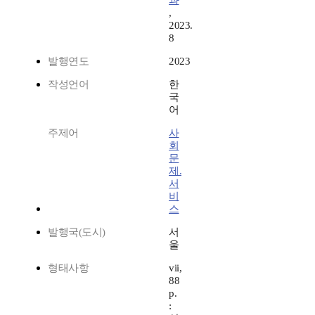
과
,
2023.
8
발행연도
2023
작성언어
한
국
어
주제어
사
회
문
제.
서
비
스
발행국(도시)
서
울
형태사항
vii,
88
p.
: