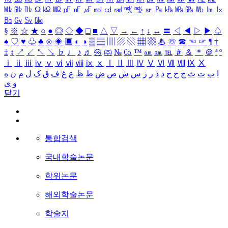
㎒
㎓
㎔
Ω
㏀
㏁
㎊
㎋
㎌
㏖
㏅
㎭
㎮
㎯
㏛
㎩
㎪
㎫
㎬
㏝
㏐
㏓
㏃
㏉
㏜
㏆
§
※
☆
★
○
●
◎
◇
◆
□
■
△
▽
→
←
↑
↓
↔
〓
◁
◀
▷
▶
♤
♠
♡
♥
♧
♣
⊙
◈
▣
◐
◑
▒
▤
▥
▨
▧
▦
▩
♨
☏
☎
☜
☞
¶
†
‡
↕
↗
↙
↖
↘
♭
♩
♪
♬
㉿
㈜
№
㏇
™
㏂
㏘
℡
＃
＆
＊
＠
ª
º
ⅰ
ⅱ
ⅲ
ⅳ
ⅴ
ⅵ
ⅶ
ⅷ
ⅸ
ⅹ
Ⅰ
Ⅱ
Ⅲ
Ⅳ
Ⅴ
Ⅵ
Ⅶ
Ⅷ
Ⅸ
Ⅹ
ا
ب
ت
ث
ج
ح
خ
د
ذ
ر
ز
س
ش
ص
ض
ط
ظ
ع
غ
ف
ق
ک
ل
م
ن
ه
و
ی
닫기
통합검색
국내학술논문
학위논문
해외학술논문
학술지