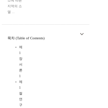
소에 따른
지역의 소
멸 ...
목차 (Table of Contents)
제
1
장
서
론
1
제
1
절
연
구