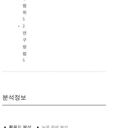
범
위
5
2.
연
구
방
법
5
분석정보
활용도 분석
논문 주제 분석