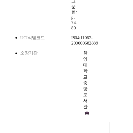
고
문
헌:
p.
74-
80
UCI식별코드
I804:11062-
200000682889
소장기관
한
양
대
학
교
중
앙
도
서
관