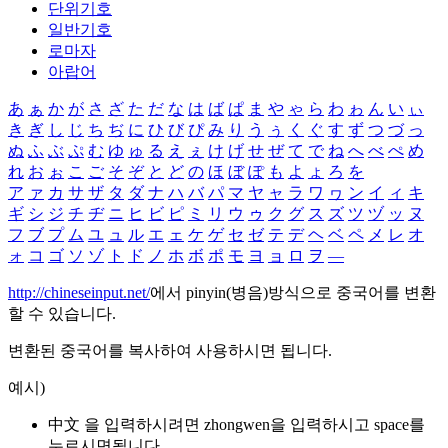
단위기호
일반기호
로마자
아랍어
あ
ぁ
か
が
さ
ざ
た
だ
な
は
ば
ぱ
ま
や
ゃ
ら
わ
ゎ
ん
い
ぃ
き
ぎ
し
じ
ち
ぢ
に
ひ
び
ぴ
み
り
う
ぅ
く
ぐ
す
ず
つ
づ
っ
ぬ
ふ
ぶ
ぷ
む
ゆ
ゅ
る
え
ぇ
け
げ
せ
ぜ
て
で
ね
へ
べ
ぺ
め
れ
お
ぉ
こ
ご
そ
ぞ
と
ど
の
ほ
ぼ
ぽ
も
よ
ょ
ろ
を
ア
ァ
カ
サ
ザ
タ
ダ
ナ
ハ
バ
パ
マ
ヤ
ャ
ラ
ワ
ヮ
ン
イ
ィ
キ
ギ
シ
ジ
チ
ヂ
ニ
ヒ
ビ
ピ
ミ
リ
ウ
ゥ
ク
グ
ス
ズ
ツ
ヅ
ッ
ヌ
フ
ブ
プ
ム
ユ
ュ
ル
エ
ェ
ケ
ゲ
セ
ゼ
テ
デ
ヘ
ベ
ペ
メ
レ
オ
ォ
コ
ゴ
ソ
ゾ
ト
ド
ノ
ホ
ボ
ポ
モ
ヨ
ョ
ロ
ヲ
―
http://chineseinput.net/
에서 pinyin(병음)방식으로 중국어를 변환
할 수 있습니다.
변환된 중국어를 복사하여 사용하시면 됩니다.
예시)
中文 을 입력하시려면
zhongwen
을 입력하시고 space를
누르시면됩니다.