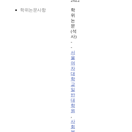
2022
학위논문사항
학
위
논
문
(석
사)
-
-
서
울
여
자
대
학
교
일
반
대
학
원
,
사
회