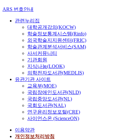
ARS 번호안내
관련누리집
대학공개강의(KOCW)
학술정보통계시스템(Rinfo)
외국학술지지원센터(FRIC)
학술관계분석서비스(SAM)
사서커뮤니티
기관회원
지식나눔(LOOK)
의학전자도서관(MEDLIS)
유관기관 사이트
교육부(MOE)
국립장애인도서관(NLD)
국립중앙도서관(NL)
국회도서관(NAL)
연구윤리정보포털(CRE)
사이언스온 (ScienceON)
이용약관
개인정보처리방침