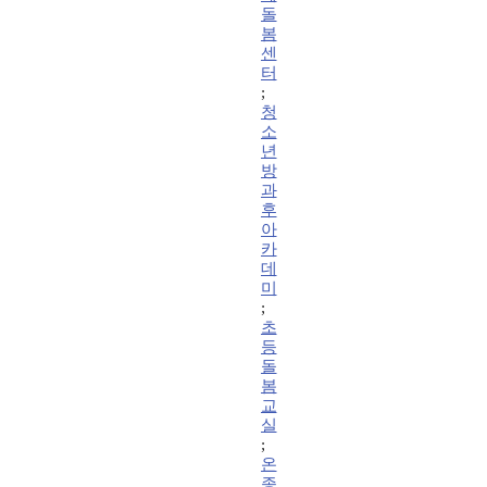
돌
봄
센
터
;
청
소
년
방
과
후
아
카
데
미
;
초
등
돌
봄
교
실
;
온
종