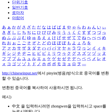
단위기호
일반기호
로마자
아랍어
あ
ぁ
か
が
さ
ざ
た
だ
な
は
ば
ぱ
ま
や
ゃ
ら
わ
ゎ
ん
い
ぃ
き
ぎ
し
じ
ち
ぢ
に
ひ
び
ぴ
み
り
う
ぅ
く
ぐ
す
ず
つ
づ
っ
ぬ
ふ
ぶ
ぷ
む
ゆ
ゅ
る
え
ぇ
け
げ
せ
ぜ
て
で
ね
へ
べ
ぺ
め
れ
お
ぉ
こ
ご
そ
ぞ
と
ど
の
ほ
ぼ
ぽ
も
よ
ょ
ろ
を
ア
ァ
カ
サ
ザ
タ
ダ
ナ
ハ
バ
パ
マ
ヤ
ャ
ラ
ワ
ヮ
ン
イ
ィ
キ
ギ
シ
ジ
チ
ヂ
ニ
ヒ
ビ
ピ
ミ
リ
ウ
ゥ
ク
グ
ス
ズ
ツ
ヅ
ッ
ヌ
フ
ブ
プ
ム
ユ
ュ
ル
エ
ェ
ケ
ゲ
セ
ゼ
テ
デ
ヘ
ベ
ペ
メ
レ
オ
ォ
コ
ゴ
ソ
ゾ
ト
ド
ノ
ホ
ボ
ポ
モ
ヨ
ョ
ロ
ヲ
―
http://chineseinput.net/
에서 pinyin(병음)방식으로 중국어를 변환
할 수 있습니다.
변환된 중국어를 복사하여 사용하시면 됩니다.
예시)
中文 을 입력하시려면
zhongwen
을 입력하시고 space를
누르시면됩니다.