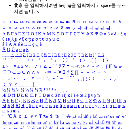
北京 을 입력하시려면
beijing
을 입력하시고 space를 누르
시면 됩니다.
ㅥ
ㅦ
ㅧ
ㅨ
ㅩ
ㅪ
ㅫ
ㅬ
ㅭ
ㅮ
ㅯ
ㅰ
ㅱ
ㅲ
ㅳ
ㅴ
ㅵ
ㅶ
ㅷ
ㅸ
ㅹ
ㅺ
ㅻ
ㅼ
ㅽ
ㅾ
ㅿ
ㆀ
ㆁ
ㆂ
ㆃ
ㆄ
ㆅ
ㆆ
ㆇ
ㆈ
ㆉ
ㆊ
ㆋ
ㆌ
ㆍ
ㆎ
Α
Β
Γ
Δ
Ε
Ζ
Η
Θ
Ι
Κ
Λ
Μ
Ν
Ξ
Ο
Π
Ρ
Σ
Τ
Υ
Φ
Χ
Ψ
Ω
α
β
γ
δ
ε
ζ
η
θ
ι
κ
λ
μ
ν
ξ
ο
π
ρ
σ
τ
υ
φ
χ
ψ
ω
á
à
Á
À
é
è
É
È
ç
Ç
ê
Ä
Ö
Ü
ä
ö
ü
ß
ְ
ֳ
ֲ
ֱ
ָ
ַ
ֵ
ֶ
ִ
ֹ
ּ
ֻ
ׂ
ׁ
ּ
ב
ה
נ
מ
צ
ת
ץ
ש
ד
ג
כ
ע
י
ח
ל
ך
ף
ק
ר
א
ט
ו
ן
ם
פ
‘
’
“
”
〔
〕
〈
〉
「
」
『
』
【
】
＂
（
）
［
］
｛
｝
±
×
÷
≠
≤
≥
∞
∴
♂
♀
∠
⊥
⌒
∂
∇
≡
≒
≪
≫
√
∽
∝
∵
∫
∬
∈
∋
⊆
⊇
⊂
⊃
∪
∩
∧
∨
￢
⇒
⇔
∀
∃
∮
∑
∏
＋
－
＜
＝
＞
、
。
·
‥
…
¨
〃
―
∥
＼
∼
´
～
ˇ
˘
˝
˚
˙
¸
˛
¡
¿
ː
！
＇
，
．
／
：
；
？
＾
＿
｀
｜
½
⅓
⅔
¼
¾
⅛
⅜
⅝
⅞
¹
²
³
⁴
ⁿ
₁
₂
₃
₄
Æ
Ð
Ħ
Ĳ
Ł
Ø
Œ
Þ
Ŧ
Ŋ
æ
đ
ð
ħ
ı
ĳ
ĸ
ŀ
ł
ø
œ
ß
þ
ŧ
ŋ
ŉ
А
Б
В
Г
Д
Е
Ё
Ж
З
И
Й
К
Л
М
Н
О
П
Р
С
Т
У
Ф
Х
Ц
Ч
Ш
Щ
Ъ
Ы
Ь
Э
Ю
Я
а
б
в
г
д
е
ё
ж
з
и
й
к
л
м
н
о
п
р
с
т
у
ф
х
ц
ч
ш
щ
ъ
ы
ь
э
ю
я
′
″
℃
Å
￠
￡
￥
¤
℉
‰
＄
％
Ｆ
￦
㎕
㎖
㎗
ℓ
㎘
㏄
㎣
㎤
㎥
㎦
㎙
㎚
㎛
㎜
㎝
㎞
㎟
㎠
㎡
㎢
㏊
㎍
㎎
㎏
㏏
㎈
㎉
㏈
㎧
㎨
㎰
㎱
㎲
㎳
㎴
㎵
㎶
㎷
㎸
㎹
㎀
㎁
㎂
㎃
㎄
㎺
㎻
㎽
㎾
㎿
㎐
㎑