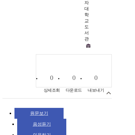
자
대
학
교
도
서
관
0
0
0
상세조회
다운로드
내보내기
원문보기
음성듣기