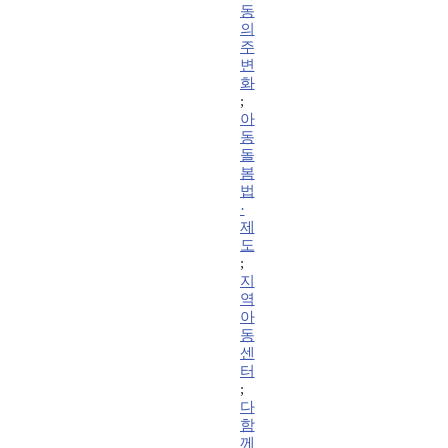
동
의
주
변
화
;
아
동
돌
봄
법
·
제
도
;
지
역
아
동
센
터
;
다
함
께