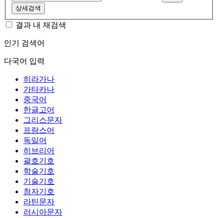
상세검색
결과 내 재검색
인기 검색어
다국어 입력
히라가나
가타카나
중국어
한글고어
그리스문자
프랑스어
독일어
히브리어
괄호기호
학술기호
기술기호
첨자기호
라틴문자
러시아문자