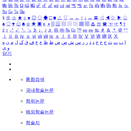
㎒
㎓
㎔
Ω
㏀
㏁
㎊
㎋
㎌
㏖
㏅
㎭
㎮
㎯
㏛
㎩
㎪
㎫
㎬
㏝
㏐
㏓
㏃
㏉
㏜
㏆
§
※
☆
★
○
●
◎
◇
◆
□
■
△
▽
→
←
↑
↓
↔
〓
◁
◀
▷
▶
♤
♠
♡
♥
♧
♣
⊙
◈
▣
◐
◑
▒
▤
▥
▨
▧
▦
▩
♨
☏
☎
☜
☞
¶
†
‡
↕
↗
↙
↖
↘
♭
♩
♪
♬
㉿
㈜
№
㏇
™
㏂
㏘
℡
＃
＆
＊
＠
ª
º
ⅰ
ⅱ
ⅲ
ⅳ
ⅴ
ⅵ
ⅶ
ⅷ
ⅸ
ⅹ
Ⅰ
Ⅱ
Ⅲ
Ⅳ
Ⅴ
Ⅵ
Ⅶ
Ⅷ
Ⅸ
Ⅹ
ا
ب
ت
ث
ج
ح
خ
د
ذ
ر
ز
س
ش
ص
ض
ط
ظ
ع
غ
ف
ق
ک
ل
م
ن
ه
و
ی
닫기
통합검색
국내학술논문
학위논문
해외학술논문
학술지