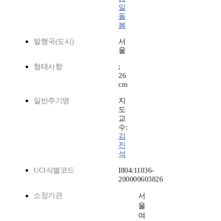
일
돌
봄
발행국(도시)
서
울
형태사항
;
26
cm
일반주기명
지
도
교
수:
김
진
석
UCI식별코드
I804:11036-
200000603826
소장기관
서
울
여