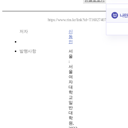
한글로보기
나만
https://www.riss.kr/link?id=T16027407
저자
신
동
인
발행사항
서
울
:
서
울
여
자
대
학
교
일
반
대
학
원,