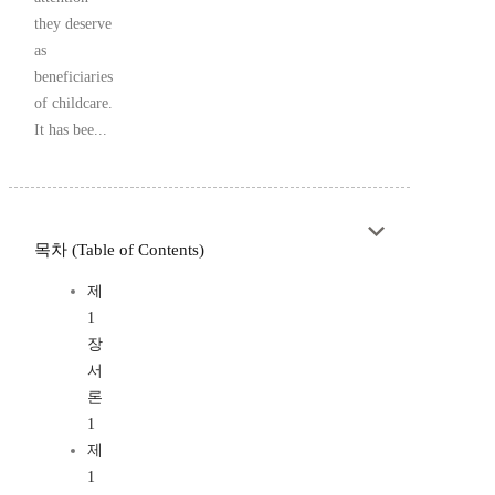
they deserve
as
beneficiaries
of childcare.
It has bee...
목차 (Table of Contents)
제
1
장
서
론
1
제
1