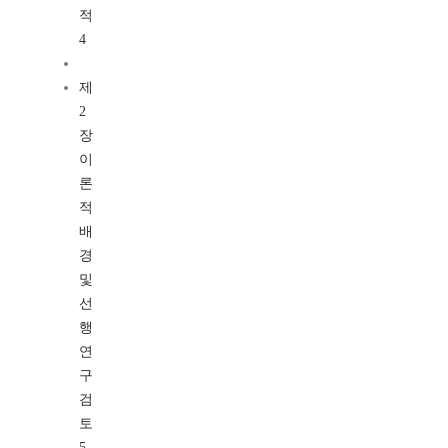
적
4
제
2
장
이
론
적
배
경
및
선
행
연
구
검
토
5