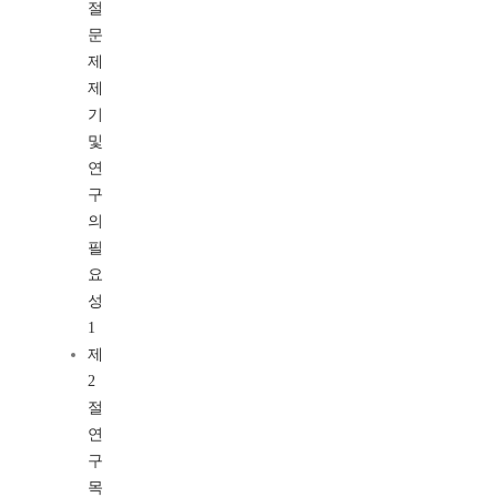
절
문
제
제
기
및
연
구
의
필
요
성
1
제
2
절
연
구
목