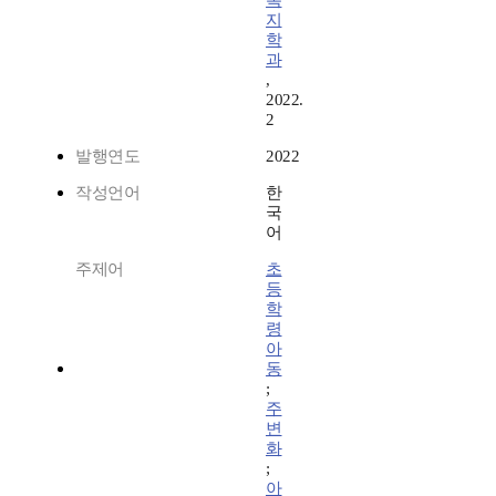
복
지
학
과
,
2022.
2
발행연도
2022
작성언어
한
국
어
주제어
초
등
학
령
아
동
;
주
변
화
;
아