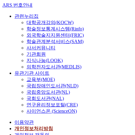
ARS 번호안내
관련누리집
대학공개강의(KOCW)
학술정보통계시스템(Rinfo)
외국학술지지원센터(FRIC)
학술관계분석서비스(SAM)
사서커뮤니티
기관회원
지식나눔(LOOK)
의학전자도서관(MEDLIS)
유관기관 사이트
교육부(MOE)
국립장애인도서관(NLD)
국립중앙도서관(NL)
국회도서관(NAL)
연구윤리정보포털(CRE)
사이언스온 (ScienceON)
이용약관
개인정보처리방침
개인정보 재동의