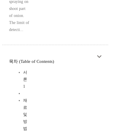
spraying on
shoot part
of onion.
The limit of
detecti...
목차 (Table of Contents)
서
론
1
재
료
및
방
법