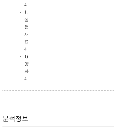
4
1.
실
험
재
료
4
1)
양
파
4
분석정보