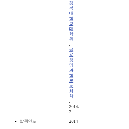
경
북
대
학
교
대
학
원
,
응
용
생
명
과
학
부
농
화
학
,
2014.
2
발행연도
2014