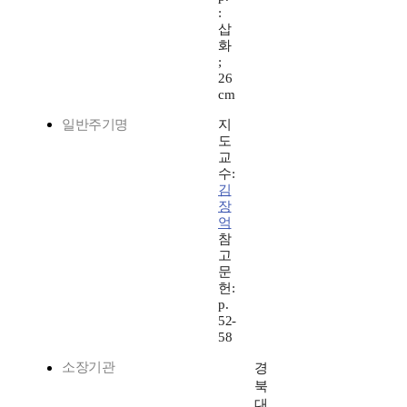
:
삽
화
;
26
cm
일반주기명
지
도
교
수:
김
장
억
참
고
문
헌:
p.
52-
58
소장기관
경
북
대