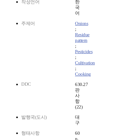
작성언어
한
국
어
주제어
Onions
;
Residue
pattern
;
Pesticides
;
Cultivation
;
Cooking
DDC
630.27
판
사
항
(22)
발행국(도시)
대
구
형태사항
60
p.