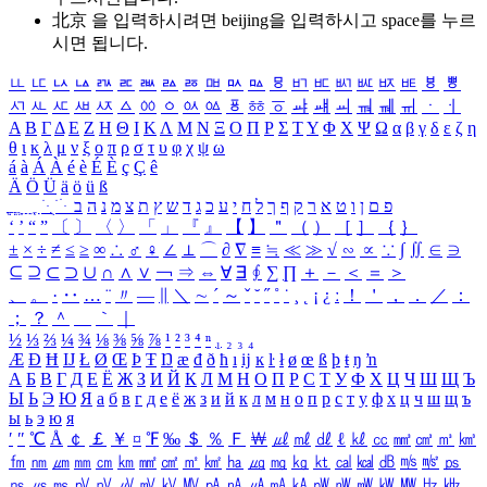
北京 을 입력하시려면
beijing
을 입력하시고 space를 누르
시면 됩니다.
ㅥ
ㅦ
ㅧ
ㅨ
ㅩ
ㅪ
ㅫ
ㅬ
ㅭ
ㅮ
ㅯ
ㅰ
ㅱ
ㅲ
ㅳ
ㅴ
ㅵ
ㅶ
ㅷ
ㅸ
ㅹ
ㅺ
ㅻ
ㅼ
ㅽ
ㅾ
ㅿ
ㆀ
ㆁ
ㆂ
ㆃ
ㆄ
ㆅ
ㆆ
ㆇ
ㆈ
ㆉ
ㆊ
ㆋ
ㆌ
ㆍ
ㆎ
Α
Β
Γ
Δ
Ε
Ζ
Η
Θ
Ι
Κ
Λ
Μ
Ν
Ξ
Ο
Π
Ρ
Σ
Τ
Υ
Φ
Χ
Ψ
Ω
α
β
γ
δ
ε
ζ
η
θ
ι
κ
λ
μ
ν
ξ
ο
π
ρ
σ
τ
υ
φ
χ
ψ
ω
á
à
Á
À
é
è
É
È
ç
Ç
ê
Ä
Ö
Ü
ä
ö
ü
ß
ְ
ֳ
ֲ
ֱ
ָ
ַ
ֵ
ֶ
ִ
ֹ
ּ
ֻ
ׂ
ׁ
ּ
ב
ה
נ
מ
צ
ת
ץ
ש
ד
ג
כ
ע
י
ח
ל
ך
ף
ק
ר
א
ט
ו
ן
ם
פ
‘
’
“
”
〔
〕
〈
〉
「
」
『
』
【
】
＂
（
）
［
］
｛
｝
±
×
÷
≠
≤
≥
∞
∴
♂
♀
∠
⊥
⌒
∂
∇
≡
≒
≪
≫
√
∽
∝
∵
∫
∬
∈
∋
⊆
⊇
⊂
⊃
∪
∩
∧
∨
￢
⇒
⇔
∀
∃
∮
∑
∏
＋
－
＜
＝
＞
、
。
·
‥
…
¨
〃
―
∥
＼
∼
´
～
ˇ
˘
˝
˚
˙
¸
˛
¡
¿
ː
！
＇
，
．
／
：
；
？
＾
＿
｀
｜
½
⅓
⅔
¼
¾
⅛
⅜
⅝
⅞
¹
²
³
⁴
ⁿ
₁
₂
₃
₄
Æ
Ð
Ħ
Ĳ
Ł
Ø
Œ
Þ
Ŧ
Ŋ
æ
đ
ð
ħ
ı
ĳ
ĸ
ŀ
ł
ø
œ
ß
þ
ŧ
ŋ
ŉ
А
Б
В
Г
Д
Е
Ё
Ж
З
И
Й
К
Л
М
Н
О
П
Р
С
Т
У
Ф
Х
Ц
Ч
Ш
Щ
Ъ
Ы
Ь
Э
Ю
Я
а
б
в
г
д
е
ё
ж
з
и
й
к
л
м
н
о
п
р
с
т
у
ф
х
ц
ч
ш
щ
ъ
ы
ь
э
ю
я
′
″
℃
Å
￠
￡
￥
¤
℉
‰
＄
％
Ｆ
￦
㎕
㎖
㎗
ℓ
㎘
㏄
㎣
㎤
㎥
㎦
㎙
㎚
㎛
㎜
㎝
㎞
㎟
㎠
㎡
㎢
㏊
㎍
㎎
㎏
㏏
㎈
㎉
㏈
㎧
㎨
㎰
㎱
㎲
㎳
㎴
㎵
㎶
㎷
㎸
㎹
㎀
㎁
㎂
㎃
㎄
㎺
㎻
㎽
㎾
㎿
㎐
㎑