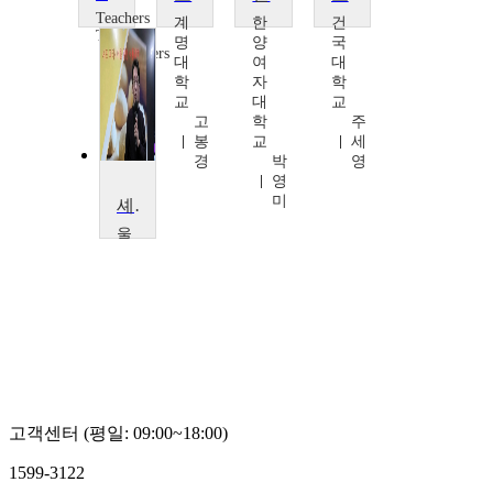
Teachers
계
한
건
TV
명
양
국
Teachers
대
여
대
TV
학
자
학
교
대
교
고
학
주
봉
교
세
경
박
영
영
미
셰프, 파티시에를 위한 식품과학
울
산
과
학
대
학
교
신
언
환
고객센터 (평일: 09:00~18:00)
1599-3122