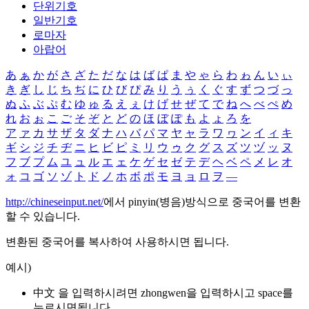
단위기호
일반기호
로마자
아랍어
あ
ぁ
か
が
さ
ざ
た
だ
な
は
ば
ぱ
ま
や
ゃ
ら
わ
ゎ
ん
い
ぃ
き
ぎ
し
じ
ち
ぢ
に
ひ
び
ぴ
み
り
う
ぅ
く
ぐ
す
ず
つ
づ
っ
ぬ
ふ
ぶ
ぷ
む
ゆ
ゅ
る
え
ぇ
け
げ
せ
ぜ
て
で
ね
へ
べ
ぺ
め
れ
お
ぉ
こ
ご
そ
ぞ
と
ど
の
ほ
ぼ
ぽ
も
よ
ょ
ろ
を
ア
ァ
カ
サ
ザ
タ
ダ
ナ
ハ
バ
パ
マ
ヤ
ャ
ラ
ワ
ヮ
ン
イ
ィ
キ
ギ
シ
ジ
チ
ヂ
ニ
ヒ
ビ
ピ
ミ
リ
ウ
ゥ
ク
グ
ス
ズ
ツ
ヅ
ッ
ヌ
フ
ブ
プ
ム
ユ
ュ
ル
エ
ェ
ケ
ゲ
セ
ゼ
テ
デ
ヘ
ベ
ペ
メ
レ
オ
ォ
コ
ゴ
ソ
ゾ
ト
ド
ノ
ホ
ボ
ポ
モ
ヨ
ョ
ロ
ヲ
―
http://chineseinput.net/
에서 pinyin(병음)방식으로 중국어를 변환
할 수 있습니다.
변환된 중국어를 복사하여 사용하시면 됩니다.
예시)
中文 을 입력하시려면
zhongwen
을 입력하시고 space를
누르시면됩니다.