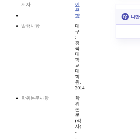
저자
이
은
향
나만
발행사항
대
구
:
경
북
대
학
교
대
학
원,
2014
학위논문사항
학
위
논
문
(석
사)
-
-