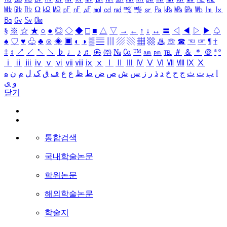
㎒
㎓
㎔
Ω
㏀
㏁
㎊
㎋
㎌
㏖
㏅
㎭
㎮
㎯
㏛
㎩
㎪
㎫
㎬
㏝
㏐
㏓
㏃
㏉
㏜
㏆
§
※
☆
★
○
●
◎
◇
◆
□
■
△
▽
→
←
↑
↓
↔
〓
◁
◀
▷
▶
♤
♠
♡
♥
♧
♣
⊙
◈
▣
◐
◑
▒
▤
▥
▨
▧
▦
▩
♨
☏
☎
☜
☞
¶
†
‡
↕
↗
↙
↖
↘
♭
♩
♪
♬
㉿
㈜
№
㏇
™
㏂
㏘
℡
＃
＆
＊
＠
ª
º
ⅰ
ⅱ
ⅲ
ⅳ
ⅴ
ⅵ
ⅶ
ⅷ
ⅸ
ⅹ
Ⅰ
Ⅱ
Ⅲ
Ⅳ
Ⅴ
Ⅵ
Ⅶ
Ⅷ
Ⅸ
Ⅹ
ا
ب
ت
ث
ج
ح
خ
د
ذ
ر
ز
س
ش
ص
ض
ط
ظ
ع
غ
ف
ق
ک
ل
م
ن
ه
و
ی
닫기
통합검색
국내학술논문
학위논문
해외학술논문
학술지