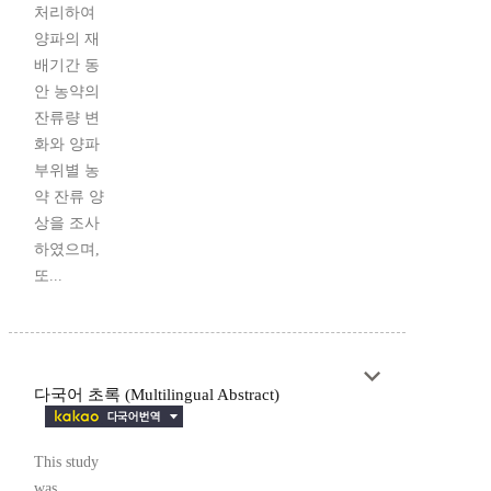
처리하여
양파의 재
배기간 동
안 농약의
잔류량 변
화와 양파
부위별 농
약 잔류 양
상을 조사
하였으며,
또...
다국어 초록 (Multilingual Abstract)
This study
was