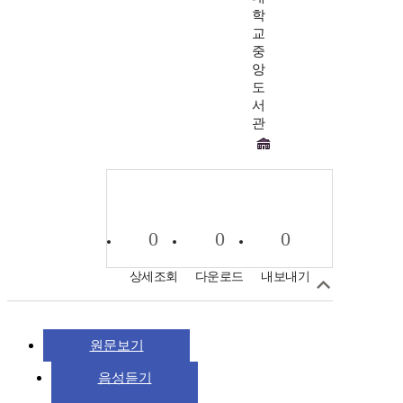
학
교
중
앙
도
서
관
0
0
0
상세조회
다운로드
내보내기
원문보기
음성듣기