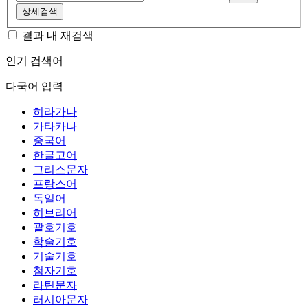
상세검색
결과 내 재검색
인기 검색어
다국어 입력
히라가나
가타카나
중국어
한글고어
그리스문자
프랑스어
독일어
히브리어
괄호기호
학술기호
기술기호
첨자기호
라틴문자
러시아문자