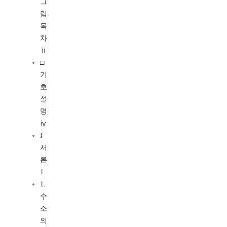
그
림
목
차
ⅱ
□
기
호
설
명
ⅳ
I
서
론
1
1.
수
소
의