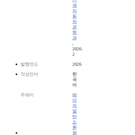
기
계
자
동
차
공
학
과
,
2026.
2
발행연도
2026
작성언어
한
국
어
주제어
레
이
저
열
탄
소
환
원