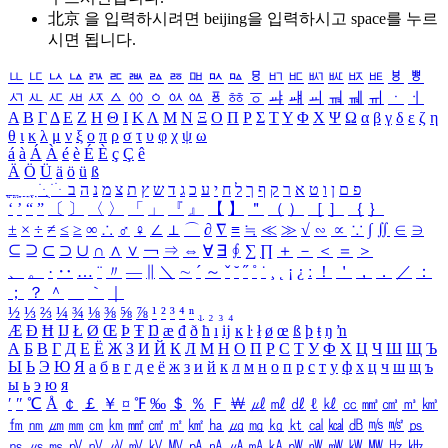
北京 을 입력하시려면
beijing
을 입력하시고 space를 누르
시면 됩니다.
ㅥ
ㅦ
ㅧ
ㅨ
ㅩ
ㅪ
ㅫ
ㅬ
ㅭ
ㅮ
ㅯ
ㅰ
ㅱ
ㅲ
ㅳ
ㅴ
ㅵ
ㅶ
ㅷ
ㅸ
ㅹ
ㅺ
ㅻ
ㅼ
ㅽ
ㅾ
ㅿ
ㆀ
ㆁ
ㆂ
ㆃ
ㆄ
ㆅ
ㆆ
ㆇ
ㆈ
ㆉ
ㆊ
ㆋ
ㆌ
ㆍ
ㆎ
Α
Β
Γ
Δ
Ε
Ζ
Η
Θ
Ι
Κ
Λ
Μ
Ν
Ξ
Ο
Π
Ρ
Σ
Τ
Υ
Φ
Χ
Ψ
Ω
α
β
γ
δ
ε
ζ
η
θ
ι
κ
λ
μ
ν
ξ
ο
π
ρ
σ
τ
υ
φ
χ
ψ
ω
á
à
Á
À
é
è
É
È
ç
Ç
ê
Ä
Ö
Ü
ä
ö
ü
ß
ְ
ֳ
ֲ
ֱ
ָ
ַ
ֵ
ֶ
ִ
ֹ
ּ
ֻ
ׂ
ׁ
ּ
ב
ה
נ
מ
צ
ת
ץ
ש
ד
ג
כ
ע
י
ח
ל
ך
ף
ק
ר
א
ט
ו
ן
ם
פ
‘
’
“
”
〔
〕
〈
〉
「
」
『
』
【
】
＂
（
）
［
］
｛
｝
±
×
÷
≠
≤
≥
∞
∴
♂
♀
∠
⊥
⌒
∂
∇
≡
≒
≪
≫
√
∽
∝
∵
∫
∬
∈
∋
⊆
⊇
⊂
⊃
∪
∩
∧
∨
￢
⇒
⇔
∀
∃
∮
∑
∏
＋
－
＜
＝
＞
、
。
·
‥
…
¨
〃
―
∥
＼
∼
´
～
ˇ
˘
˝
˚
˙
¸
˛
¡
¿
ː
！
＇
，
．
／
：
；
？
＾
＿
｀
｜
½
⅓
⅔
¼
¾
⅛
⅜
⅝
⅞
¹
²
³
⁴
ⁿ
₁
₂
₃
₄
Æ
Ð
Ħ
Ĳ
Ł
Ø
Œ
Þ
Ŧ
Ŋ
æ
đ
ð
ħ
ı
ĳ
ĸ
ŀ
ł
ø
œ
ß
þ
ŧ
ŋ
ŉ
А
Б
В
Г
Д
Е
Ё
Ж
З
И
Й
К
Л
М
Н
О
П
Р
С
Т
У
Ф
Х
Ц
Ч
Ш
Щ
Ъ
Ы
Ь
Э
Ю
Я
а
б
в
г
д
е
ё
ж
з
и
й
к
л
м
н
о
п
р
с
т
у
ф
х
ц
ч
ш
щ
ъ
ы
ь
э
ю
я
′
″
℃
Å
￠
￡
￥
¤
℉
‰
＄
％
Ｆ
￦
㎕
㎖
㎗
ℓ
㎘
㏄
㎣
㎤
㎥
㎦
㎙
㎚
㎛
㎜
㎝
㎞
㎟
㎠
㎡
㎢
㏊
㎍
㎎
㎏
㏏
㎈
㎉
㏈
㎧
㎨
㎰
㎱
㎲
㎳
㎴
㎵
㎶
㎷
㎸
㎹
㎀
㎁
㎂
㎃
㎄
㎺
㎻
㎽
㎾
㎿
㎐
㎑