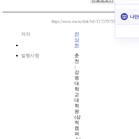
한글로보기
나만
https://www.riss.kr/link?id=T17379735
저자
전
상
헌
발행사항
춘
천
:
강
원
대
학
교
대
학
원
(삼
척
캠
퍼