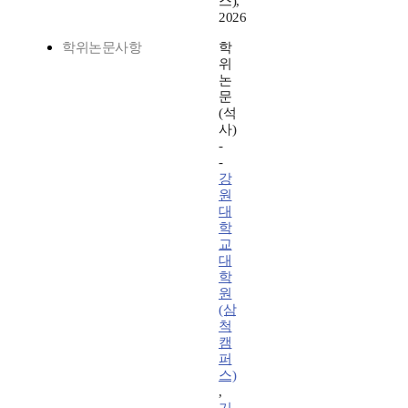
스),
2026
학위논문사항
학
위
논
문
(석
사)
-
-
강
원
대
학
교
대
학
원
(삼
척
캠
퍼
스)
,