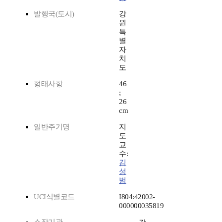
발행국(도시)
강
원
특
별
자
치
도
형태사항
46
;
26
cm
일반주기명
지
도
교
수:
김
성
범
UCI식별코드
I804:42002-
000000035819