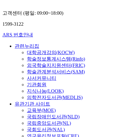
고객센터 (평일: 09:00~18:00)
1599-3122
ARS 번호안내
관련누리집
대학공개강의(KOCW)
학술정보통계시스템(Rinfo)
외국학술지지원센터(FRIC)
학술관계분석서비스(SAM)
사서커뮤니티
기관회원
지식나눔(LOOK)
의학전자도서관(MEDLIS)
유관기관 사이트
교육부(MOE)
국립장애인도서관(NLD)
국립중앙도서관(NL)
국회도서관(NAL)
연구윤리정보포털(CRE)