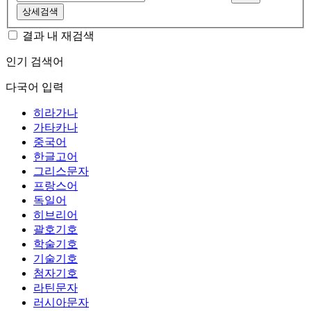
상세검색
결과 내 재검색
인기 검색어
다국어 입력
히라가나
가타카나
중국어
한글고어
그리스문자
프랑스어
독일어
히브리어
괄호기호
학술기호
기술기호
첨자기호
라틴문자
러시아문자