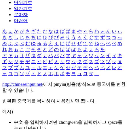
단위기호
일반기호
로마자
아랍어
あ
ぁ
か
が
さ
ざ
た
だ
な
は
ば
ぱ
ま
や
ゃ
ら
わ
ゎ
ん
い
ぃ
き
ぎ
し
じ
ち
ぢ
に
ひ
び
ぴ
み
り
う
ぅ
く
ぐ
す
ず
つ
づ
っ
ぬ
ふ
ぶ
ぷ
む
ゆ
ゅ
る
え
ぇ
け
げ
せ
ぜ
て
で
ね
へ
べ
ぺ
め
れ
お
ぉ
こ
ご
そ
ぞ
と
ど
の
ほ
ぼ
ぽ
も
よ
ょ
ろ
を
ア
ァ
カ
サ
ザ
タ
ダ
ナ
ハ
バ
パ
マ
ヤ
ャ
ラ
ワ
ヮ
ン
イ
ィ
キ
ギ
シ
ジ
チ
ヂ
ニ
ヒ
ビ
ピ
ミ
リ
ウ
ゥ
ク
グ
ス
ズ
ツ
ヅ
ッ
ヌ
フ
ブ
プ
ム
ユ
ュ
ル
エ
ェ
ケ
ゲ
セ
ゼ
テ
デ
ヘ
ベ
ペ
メ
レ
オ
ォ
コ
ゴ
ソ
ゾ
ト
ド
ノ
ホ
ボ
ポ
モ
ヨ
ョ
ロ
ヲ
―
http://chineseinput.net/
에서 pinyin(병음)방식으로 중국어를 변환
할 수 있습니다.
변환된 중국어를 복사하여 사용하시면 됩니다.
예시)
中文 을 입력하시려면
zhongwen
을 입력하시고 space를
누르시면됩니다.