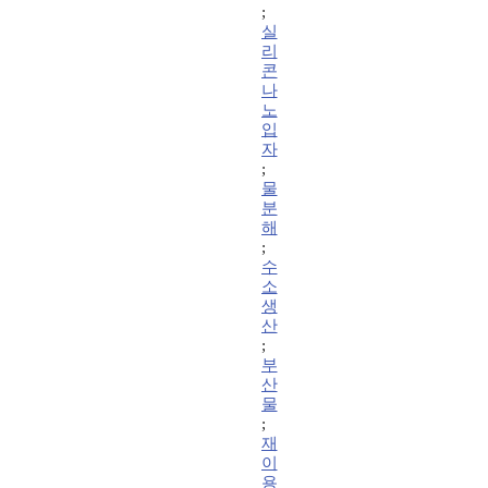
;
실
리
콘
나
노
입
자
;
물
분
해
;
수
소
생
산
;
부
산
물
;
재
이
용