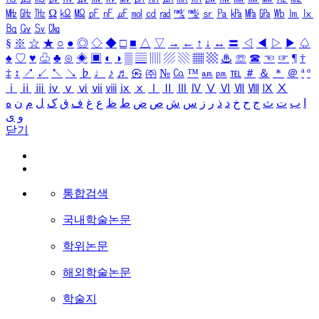
㎒
㎓
㎔
Ω
㏀
㏁
㎊
㎋
㎌
㏖
㏅
㎭
㎮
㎯
㏛
㎩
㎪
㎫
㎬
㏝
㏐
㏓
㏃
㏉
㏜
㏆
§
※
☆
★
○
●
◎
◇
◆
□
■
△
▽
→
←
↑
↓
↔
〓
◁
◀
▷
▶
♤
♠
♡
♥
♧
♣
⊙
◈
▣
◐
◑
▒
▤
▥
▨
▧
▦
▩
♨
☏
☎
☜
☞
¶
†
‡
↕
↗
↙
↖
↘
♭
♩
♪
♬
㉿
㈜
№
㏇
™
㏂
㏘
℡
＃
＆
＊
＠
ª
º
ⅰ
ⅱ
ⅲ
ⅳ
ⅴ
ⅵ
ⅶ
ⅷ
ⅸ
ⅹ
Ⅰ
Ⅱ
Ⅲ
Ⅳ
Ⅴ
Ⅵ
Ⅶ
Ⅷ
Ⅸ
Ⅹ
ا
ب
ت
ث
ج
ح
خ
د
ذ
ر
ز
س
ش
ص
ض
ط
ظ
ع
غ
ف
ق
ک
ل
م
ن
ه
و
ی
닫기
통합검색
국내학술논문
학위논문
해외학술논문
학술지