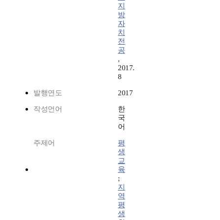
지
방
자
치
전
공
,
2017.
8
발행연도
2017
작성언어
한
국
어
주제어
평
생
교
육
;
지
역
평
생