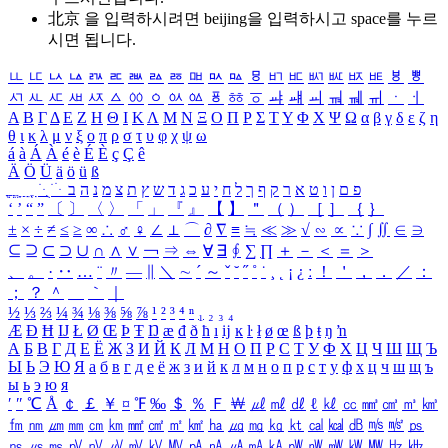
北京 을 입력하시려면
beijing
을 입력하시고 space를 누르
시면 됩니다.
ㅥ
ㅦ
ㅧ
ㅨ
ㅩ
ㅪ
ㅫ
ㅬ
ㅭ
ㅮ
ㅯ
ㅰ
ㅱ
ㅲ
ㅳ
ㅴ
ㅵ
ㅶ
ㅷ
ㅸ
ㅹ
ㅺ
ㅻ
ㅼ
ㅽ
ㅾ
ㅿ
ㆀ
ㆁ
ㆂ
ㆃ
ㆄ
ㆅ
ㆆ
ㆇ
ㆈ
ㆉ
ㆊ
ㆋ
ㆌ
ㆍ
ㆎ
Α
Β
Γ
Δ
Ε
Ζ
Η
Θ
Ι
Κ
Λ
Μ
Ν
Ξ
Ο
Π
Ρ
Σ
Τ
Υ
Φ
Χ
Ψ
Ω
α
β
γ
δ
ε
ζ
η
θ
ι
κ
λ
μ
ν
ξ
ο
π
ρ
σ
τ
υ
φ
χ
ψ
ω
á
à
Á
À
é
è
É
È
ç
Ç
ê
Ä
Ö
Ü
ä
ö
ü
ß
ְ
ֳ
ֲ
ֱ
ָ
ַ
ֵ
ֶ
ִ
ֹ
ּ
ֻ
ׂ
ׁ
ּ
ב
ה
נ
מ
צ
ת
ץ
ש
ד
ג
כ
ע
י
ח
ל
ך
ף
ק
ר
א
ט
ו
ן
ם
פ
‘
’
“
”
〔
〕
〈
〉
「
」
『
』
【
】
＂
（
）
［
］
｛
｝
±
×
÷
≠
≤
≥
∞
∴
♂
♀
∠
⊥
⌒
∂
∇
≡
≒
≪
≫
√
∽
∝
∵
∫
∬
∈
∋
⊆
⊇
⊂
⊃
∪
∩
∧
∨
￢
⇒
⇔
∀
∃
∮
∑
∏
＋
－
＜
＝
＞
、
。
·
‥
…
¨
〃
―
∥
＼
∼
´
～
ˇ
˘
˝
˚
˙
¸
˛
¡
¿
ː
！
＇
，
．
／
：
；
？
＾
＿
｀
｜
½
⅓
⅔
¼
¾
⅛
⅜
⅝
⅞
¹
²
³
⁴
ⁿ
₁
₂
₃
₄
Æ
Ð
Ħ
Ĳ
Ł
Ø
Œ
Þ
Ŧ
Ŋ
æ
đ
ð
ħ
ı
ĳ
ĸ
ŀ
ł
ø
œ
ß
þ
ŧ
ŋ
ŉ
А
Б
В
Г
Д
Е
Ё
Ж
З
И
Й
К
Л
М
Н
О
П
Р
С
Т
У
Ф
Х
Ц
Ч
Ш
Щ
Ъ
Ы
Ь
Э
Ю
Я
а
б
в
г
д
е
ё
ж
з
и
й
к
л
м
н
о
п
р
с
т
у
ф
х
ц
ч
ш
щ
ъ
ы
ь
э
ю
я
′
″
℃
Å
￠
￡
￥
¤
℉
‰
＄
％
Ｆ
￦
㎕
㎖
㎗
ℓ
㎘
㏄
㎣
㎤
㎥
㎦
㎙
㎚
㎛
㎜
㎝
㎞
㎟
㎠
㎡
㎢
㏊
㎍
㎎
㎏
㏏
㎈
㎉
㏈
㎧
㎨
㎰
㎱
㎲
㎳
㎴
㎵
㎶
㎷
㎸
㎹
㎀
㎁
㎂
㎃
㎄
㎺
㎻
㎽
㎾
㎿
㎐
㎑