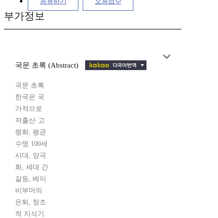
공유하기
오류접수
부가정보
국문 초록 (Abstract)
국문 초록
한국은 국
가적으로
저출산·고
령화, 평균
수명 100세
시대, 양극
화, 세대 간
갈등, 베이
비부머의
은퇴, 창조
적 지식기