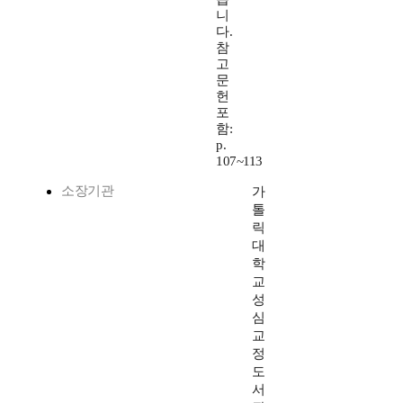
니
다.
참
고
문
헌
포
함:
p.
107~113
소장기관
가
톨
릭
대
학
교
성
심
교
정
도
서