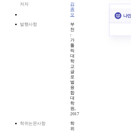
저자
김
종
오
나만
발행사항
부
천
:
가
톨
릭
대
학
교
글
로
벌
융
합
대
학
원,
2017
학위논문사항
학
위