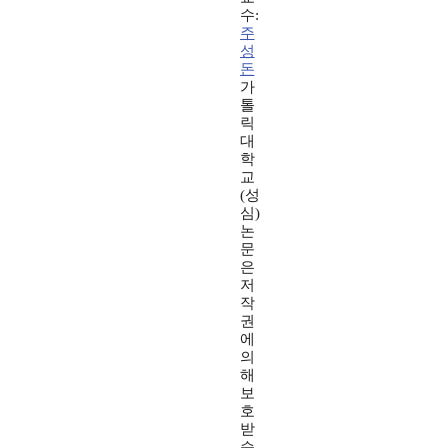
수:
주
성
돈
가
톨
릭
대
학
교
(성
심)
논
문
은
저
작
권
에
의
해
보
호
받
습