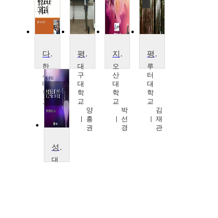
다(茶)함께 평생교육
평생교육기관경영
지역사회교육론
평생교육경영론
한
대
오
루
서
구
산
터
대
대
대
대
학
학
학
학
교
교
교
교
서
양
박
김
은
흥
선
재
주
권
경
관
성인학습 및 상담
대
구
대
학
교
양
흥