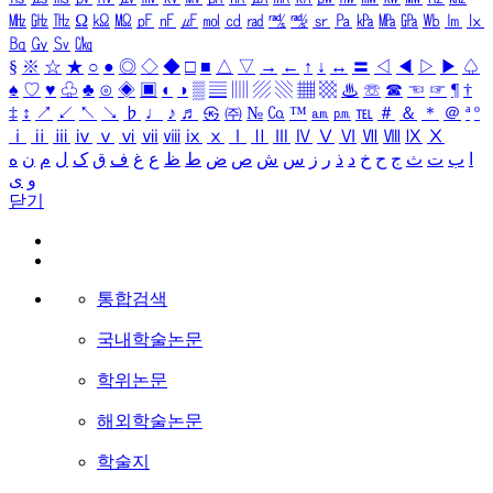
㎒
㎓
㎔
Ω
㏀
㏁
㎊
㎋
㎌
㏖
㏅
㎭
㎮
㎯
㏛
㎩
㎪
㎫
㎬
㏝
㏐
㏓
㏃
㏉
㏜
㏆
§
※
☆
★
○
●
◎
◇
◆
□
■
△
▽
→
←
↑
↓
↔
〓
◁
◀
▷
▶
♤
♠
♡
♥
♧
♣
⊙
◈
▣
◐
◑
▒
▤
▥
▨
▧
▦
▩
♨
☏
☎
☜
☞
¶
†
‡
↕
↗
↙
↖
↘
♭
♩
♪
♬
㉿
㈜
№
㏇
™
㏂
㏘
℡
＃
＆
＊
＠
ª
º
ⅰ
ⅱ
ⅲ
ⅳ
ⅴ
ⅵ
ⅶ
ⅷ
ⅸ
ⅹ
Ⅰ
Ⅱ
Ⅲ
Ⅳ
Ⅴ
Ⅵ
Ⅶ
Ⅷ
Ⅸ
Ⅹ
ا
ب
ت
ث
ج
ح
خ
د
ذ
ر
ز
س
ش
ص
ض
ط
ظ
ع
غ
ف
ق
ک
ل
م
ن
ه
و
ی
닫기
통합검색
국내학술논문
학위논문
해외학술논문
학술지