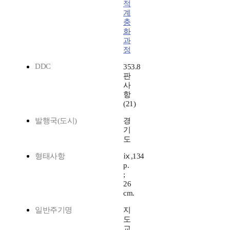
적
계
충
화
과
정
DDC
353.8
판
사
항
(21)
발행국(도시)
경
기
도
형태사항
ⅸ,134
p.
;
26
cm.
일반주기명
지
도
교