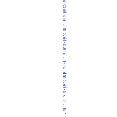
학
습
활
성
화
;
평
생
학
습
도
시
;
부
천
시
평
생
학
습
센
터
;
분
석