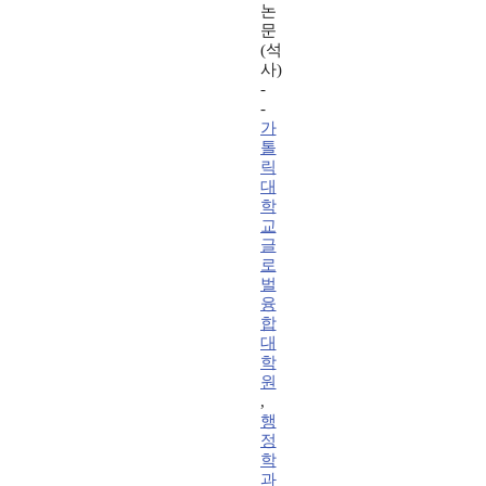
논
문
(석
사)
-
-
가
톨
릭
대
학
교
글
로
벌
융
합
대
학
원
,
행
정
학
과