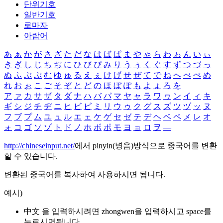
단위기호
일반기호
로마자
아랍어
あ
ぁ
か
が
さ
ざ
た
だ
な
は
ば
ぱ
ま
や
ゃ
ら
わ
ゎ
ん
い
ぃ
き
ぎ
し
じ
ち
ぢ
に
ひ
び
ぴ
み
り
う
ぅ
く
ぐ
す
ず
つ
づ
っ
ぬ
ふ
ぶ
ぷ
む
ゆ
ゅ
る
え
ぇ
け
げ
せ
ぜ
て
で
ね
へ
べ
ぺ
め
れ
お
ぉ
こ
ご
そ
ぞ
と
ど
の
ほ
ぼ
ぽ
も
よ
ょ
ろ
を
ア
ァ
カ
サ
ザ
タ
ダ
ナ
ハ
バ
パ
マ
ヤ
ャ
ラ
ワ
ヮ
ン
イ
ィ
キ
ギ
シ
ジ
チ
ヂ
ニ
ヒ
ビ
ピ
ミ
リ
ウ
ゥ
ク
グ
ス
ズ
ツ
ヅ
ッ
ヌ
フ
ブ
プ
ム
ユ
ュ
ル
エ
ェ
ケ
ゲ
セ
ゼ
テ
デ
ヘ
ベ
ペ
メ
レ
オ
ォ
コ
ゴ
ソ
ゾ
ト
ド
ノ
ホ
ボ
ポ
モ
ヨ
ョ
ロ
ヲ
―
http://chineseinput.net/
에서 pinyin(병음)방식으로 중국어를 변환
할 수 있습니다.
변환된 중국어를 복사하여 사용하시면 됩니다.
예시)
中文 을 입력하시려면
zhongwen
을 입력하시고 space를
누르시면됩니다.