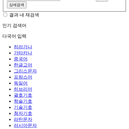
상세검색
결과 내 재검색
인기 검색어
다국어 입력
히라가나
가타카나
중국어
한글고어
그리스문자
프랑스어
독일어
히브리어
괄호기호
학술기호
기술기호
첨자기호
라틴문자
러시아문자