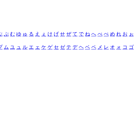
ぶ
ぷ
む
ゆ
ゅ
る
え
ぇ
け
げ
せ
ぜ
て
で
ね
へ
べ
ぺ
め
れ
お
ぉ
プ
ム
ユ
ュ
ル
エ
ェ
ケ
ゲ
セ
ゼ
テ
デ
ヘ
ベ
ペ
メ
レ
オ
ォ
コ
ゴ