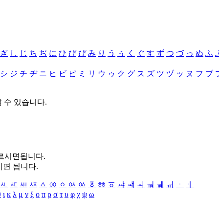
ぎ
し
じ
ち
ぢ
に
ひ
び
ぴ
み
り
う
ぅ
く
ぐ
す
ず
つ
づ
っ
ぬ
ふ
シ
ジ
チ
ヂ
ニ
ヒ
ビ
ピ
ミ
リ
ウ
ゥ
ク
グ
ス
ズ
ツ
ヅ
ッ
ヌ
フ
ブ
할 수 있습니다.
누르시면됩니다.
시면 됩니다.
ㅻ
ㅼ
ㅽ
ㅾ
ㅿ
ㆀ
ㆁ
ㆂ
ㆃ
ㆄ
ㆅ
ㆆ
ㆇ
ㆈ
ㆉ
ㆊ
ㆋ
ㆌ
ㆍ
ㆎ
θ
ι
κ
λ
μ
ν
ξ
ο
π
ρ
σ
τ
υ
φ
χ
ψ
ω