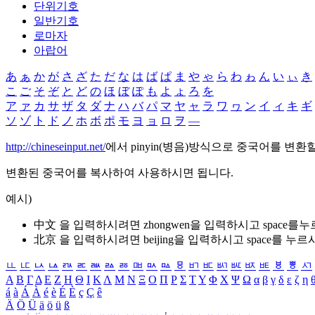
단위기호
일반기호
로마자
아랍어
あ
ぁ
か
が
さ
ざ
た
だ
な
は
ば
ぱ
ま
や
ゃ
ら
わ
ゎ
ん
い
ぃ
き
こ
ご
そ
ぞ
と
ど
の
ほ
ぼ
ぽ
も
よ
ょ
ろ
を
ア
ァ
カ
サ
ザ
タ
ダ
ナ
ハ
バ
パ
マ
ヤ
ャ
ラ
ワ
ヮ
ン
イ
ィ
キ
ギ
ソ
ゾ
ト
ド
ノ
ホ
ボ
ポ
モ
ヨ
ョ
ロ
ヲ
―
http://chineseinput.net/
에서 pinyin(병음)방식으로 중국어를 변환
변환된 중국어를 복사하여 사용하시면 됩니다.
예시)
中文 을 입력하시려면
zhongwen
을 입력하시고 space를
北京 을 입력하시려면
beijing
을 입력하시고 space를 누르
ㅥ
ㅦ
ㅧ
ㅨ
ㅩ
ㅪ
ㅫ
ㅬ
ㅭ
ㅮ
ㅯ
ㅰ
ㅱ
ㅲ
ㅳ
ㅴ
ㅵ
ㅶ
ㅷ
ㅸ
ㅹ
ㅺ
Α
Β
Γ
Δ
Ε
Ζ
Η
Θ
Ι
Κ
Λ
Μ
Ν
Ξ
Ο
Π
Ρ
Σ
Τ
Υ
Φ
Χ
Ψ
Ω
α
β
γ
δ
ε
ζ
η
á
à
Á
À
é
è
É
È
ç
Ç
ê
Ä
Ö
Ü
ä
ö
ü
ß