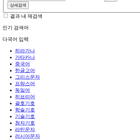
상세검색
결과 내 재검색
인기 검색어
다국어 입력
히라가나
가타카나
중국어
한글고어
그리스문자
프랑스어
독일어
히브리어
괄호기호
학술기호
기술기호
첨자기호
라틴문자
러시아문자