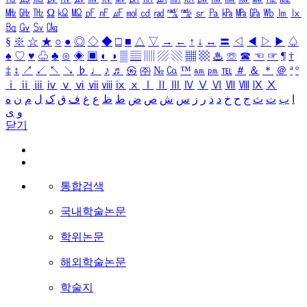
㎒
㎓
㎔
Ω
㏀
㏁
㎊
㎋
㎌
㏖
㏅
㎭
㎮
㎯
㏛
㎩
㎪
㎫
㎬
㏝
㏐
㏓
㏃
㏉
㏜
㏆
§
※
☆
★
○
●
◎
◇
◆
□
■
△
▽
→
←
↑
↓
↔
〓
◁
◀
▷
▶
♤
♠
♡
♥
♧
♣
⊙
◈
▣
◐
◑
▒
▤
▥
▨
▧
▦
▩
♨
☏
☎
☜
☞
¶
†
‡
↕
↗
↙
↖
↘
♭
♩
♪
♬
㉿
㈜
№
㏇
™
㏂
㏘
℡
＃
＆
＊
＠
ª
º
ⅰ
ⅱ
ⅲ
ⅳ
ⅴ
ⅵ
ⅶ
ⅷ
ⅸ
ⅹ
Ⅰ
Ⅱ
Ⅲ
Ⅳ
Ⅴ
Ⅵ
Ⅶ
Ⅷ
Ⅸ
Ⅹ
ا
ب
ت
ث
ج
ح
خ
د
ذ
ر
ز
س
ش
ص
ض
ط
ظ
ع
غ
ف
ق
ک
ل
م
ن
ه
و
ی
닫기
통합검색
국내학술논문
학위논문
해외학술논문
학술지