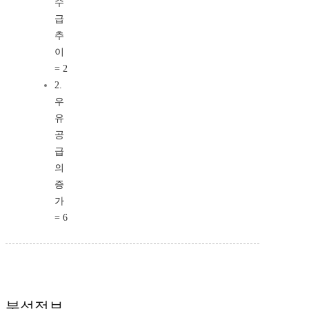
수
급
추
이
= 2
2.
우
유
공
급
의
증
가
= 6
분석정보