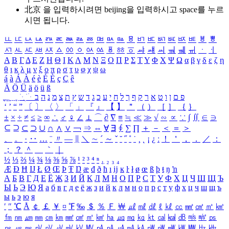
北京 을 입력하시려면
beijing
을 입력하시고 space를 누르
시면 됩니다.
ㅥ
ㅦ
ㅧ
ㅨ
ㅩ
ㅪ
ㅫ
ㅬ
ㅭ
ㅮ
ㅯ
ㅰ
ㅱ
ㅲ
ㅳ
ㅴ
ㅵ
ㅶ
ㅷ
ㅸ
ㅹ
ㅺ
ㅻ
ㅼ
ㅽ
ㅾ
ㅿ
ㆀ
ㆁ
ㆂ
ㆃ
ㆄ
ㆅ
ㆆ
ㆇ
ㆈ
ㆉ
ㆊ
ㆋ
ㆌ
ㆍ
ㆎ
Α
Β
Γ
Δ
Ε
Ζ
Η
Θ
Ι
Κ
Λ
Μ
Ν
Ξ
Ο
Π
Ρ
Σ
Τ
Υ
Φ
Χ
Ψ
Ω
α
β
γ
δ
ε
ζ
η
θ
ι
κ
λ
μ
ν
ξ
ο
π
ρ
σ
τ
υ
φ
χ
ψ
ω
á
à
Á
À
é
è
É
È
ç
Ç
ê
Ä
Ö
Ü
ä
ö
ü
ß
ְ
ֳ
ֲ
ֱ
ָ
ַ
ֵ
ֶ
ִ
ֹ
ּ
ֻ
ׂ
ׁ
ּ
ב
ה
נ
מ
צ
ת
ץ
ש
ד
ג
כ
ע
י
ח
ל
ך
ף
ק
ר
א
ט
ו
ן
ם
פ
‘
’
“
”
〔
〕
〈
〉
「
」
『
』
【
】
＂
（
）
［
］
｛
｝
±
×
÷
≠
≤
≥
∞
∴
♂
♀
∠
⊥
⌒
∂
∇
≡
≒
≪
≫
√
∽
∝
∵
∫
∬
∈
∋
⊆
⊇
⊂
⊃
∪
∩
∧
∨
￢
⇒
⇔
∀
∃
∮
∑
∏
＋
－
＜
＝
＞
、
。
·
‥
…
¨
〃
―
∥
＼
∼
´
～
ˇ
˘
˝
˚
˙
¸
˛
¡
¿
ː
！
＇
，
．
／
：
；
？
＾
＿
｀
｜
½
⅓
⅔
¼
¾
⅛
⅜
⅝
⅞
¹
²
³
⁴
ⁿ
₁
₂
₃
₄
Æ
Ð
Ħ
Ĳ
Ł
Ø
Œ
Þ
Ŧ
Ŋ
æ
đ
ð
ħ
ı
ĳ
ĸ
ŀ
ł
ø
œ
ß
þ
ŧ
ŋ
ŉ
А
Б
В
Г
Д
Е
Ё
Ж
З
И
Й
К
Л
М
Н
О
П
Р
С
Т
У
Ф
Х
Ц
Ч
Ш
Щ
Ъ
Ы
Ь
Э
Ю
Я
а
б
в
г
д
е
ё
ж
з
и
й
к
л
м
н
о
п
р
с
т
у
ф
х
ц
ч
ш
щ
ъ
ы
ь
э
ю
я
′
″
℃
Å
￠
￡
￥
¤
℉
‰
＄
％
Ｆ
￦
㎕
㎖
㎗
ℓ
㎘
㏄
㎣
㎤
㎥
㎦
㎙
㎚
㎛
㎜
㎝
㎞
㎟
㎠
㎡
㎢
㏊
㎍
㎎
㎏
㏏
㎈
㎉
㏈
㎧
㎨
㎰
㎱
㎲
㎳
㎴
㎵
㎶
㎷
㎸
㎹
㎀
㎁
㎂
㎃
㎄
㎺
㎻
㎽
㎾
㎿
㎐
㎑