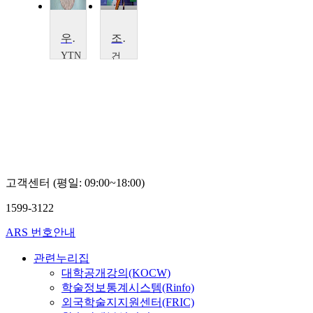
우유 마시면 키 큰다?
조리원리 및 실습
YTN
건
SCIENCE
국
대
학
교
주
세
영
고객센터 (평일: 09:00~18:00)
1599-3122
ARS 번호안내
관련누리집
대학공개강의(KOCW)
학술정보통계시스템(Rinfo)
외국학술지지원센터(FRIC)