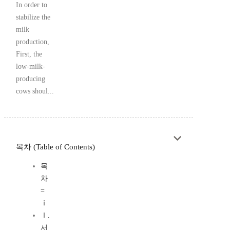
In order to
stabilize the
milk
production,
First, the
low-milk-
producing
cows shoul...
목차 (Table of Contents)
목
차
=
ⅰ
Ⅰ.
서