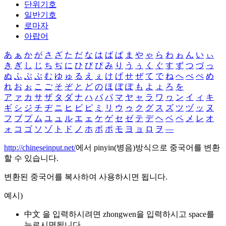
단위기호
일반기호
로마자
아랍어
あ
ぁ
か
が
さ
ざ
た
だ
な
は
ば
ぱ
ま
や
ゃ
ら
わ
ゎ
ん
い
ぃ
き
ぎ
し
じ
ち
ぢ
に
ひ
び
ぴ
み
り
う
ぅ
く
ぐ
す
ず
つ
づ
っ
ぬ
ふ
ぶ
ぷ
む
ゆ
ゅ
る
え
ぇ
け
げ
せ
ぜ
て
で
ね
へ
べ
ぺ
め
れ
お
ぉ
こ
ご
そ
ぞ
と
ど
の
ほ
ぼ
ぽ
も
よ
ょ
ろ
を
ア
ァ
カ
サ
ザ
タ
ダ
ナ
ハ
バ
パ
マ
ヤ
ャ
ラ
ワ
ヮ
ン
イ
ィ
キ
ギ
シ
ジ
チ
ヂ
ニ
ヒ
ビ
ピ
ミ
リ
ウ
ゥ
ク
グ
ス
ズ
ツ
ヅ
ッ
ヌ
フ
ブ
プ
ム
ユ
ュ
ル
エ
ェ
ケ
ゲ
セ
ゼ
テ
デ
ヘ
ベ
ペ
メ
レ
オ
ォ
コ
ゴ
ソ
ゾ
ト
ド
ノ
ホ
ボ
ポ
モ
ヨ
ョ
ロ
ヲ
―
http://chineseinput.net/
에서 pinyin(병음)방식으로 중국어를 변환
할 수 있습니다.
변환된 중국어를 복사하여 사용하시면 됩니다.
예시)
中文 을 입력하시려면
zhongwen
을 입력하시고 space를
누르시면됩니다.