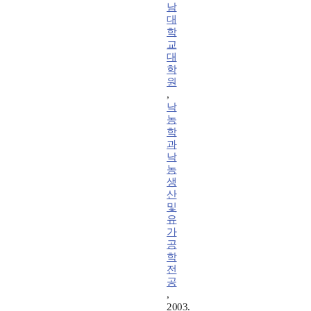
남
대
학
교
대
학
원
,
낙
농
학
과
낙
농
생
산
및
유
가
공
학
전
공
,
2003.