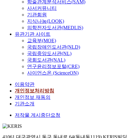
학술관계분석서비스(SAM)
사서커뮤니티
기관회원
지식나눔(LOOK)
의학전자도서관(MEDLIS)
유관기관 사이트
교육부(MOE)
국립장애인도서관(NLD)
국립중앙도서관(NL)
국회도서관(NAL)
연구윤리정보포털(CRE)
사이언스온 (ScienceON)
이용약관
개인정보처리방침
개인정보 재동의
기관소개
저작물 게시중단요청
41061 대구광역시 동구 동내로 64(동내동1119) KERIS빌딩