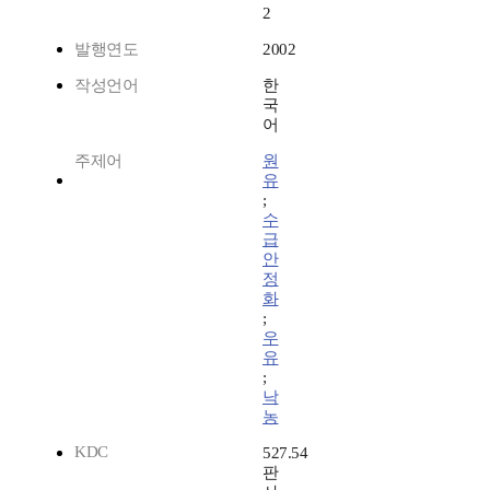
2
발행연도
2002
작성언어
한
국
어
주제어
원
유
;
수
급
안
정
화
;
우
유
;
낙
농
KDC
527.54
판