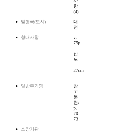
사
항
(4)
발행국(도시)
대
전
형태사항
v,
75p.
:
삽
도
;
27cm
.
일반주기명
참
고
문
헌:
p.
70-
73
소장기관