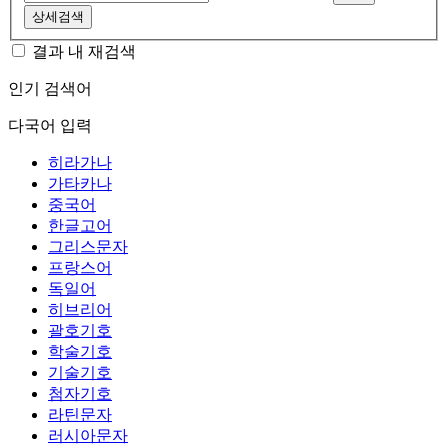
상세검색
결과 내 재검색
인기 검색어
다국어 입력
히라가나
가타카나
중국어
한글고어
그리스문자
프랑스어
독일어
히브리어
괄호기호
학술기호
기술기호
첨자기호
라틴문자
러시아문자