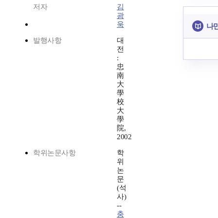
저자
김
광
욱
나만
발행사항
대
전
:
忠
南
大
學
校
大
學
院,
2002
학위논문사항
학
위
논
문
(석
사)
--
충