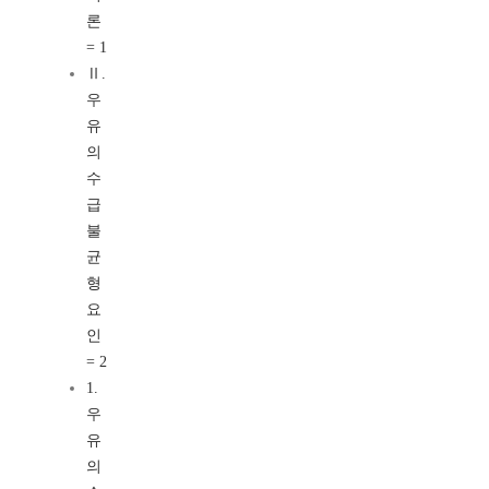
론
= 1
Ⅱ.
우
유
의
수
급
불
균
형
요
인
= 2
1.
우
유
의