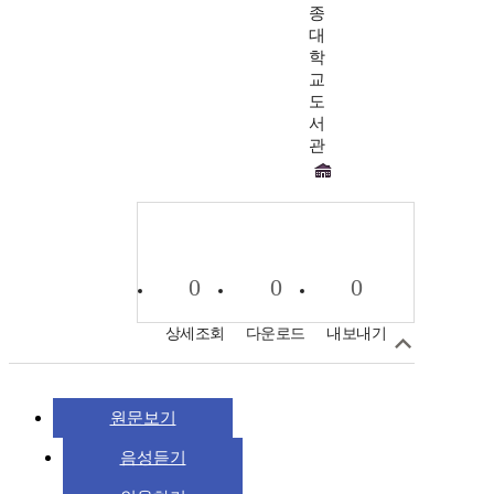
종
대
학
교
도
서
관
0
0
0
상세조회
다운로드
내보내기
원문보기
음성듣기