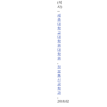
(석
사)
--
세
종
대
학
교
대
학
원
대
학
원
,
정
보
통
신
공
학
과
,
2018.02