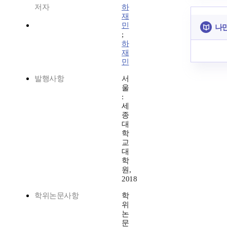
저자
하
재
민
나만
;
하
재
민
발행사항
서
울
:
세
종
대
학
교
대
학
원,
2018
학위논문사항
학
위
논
문