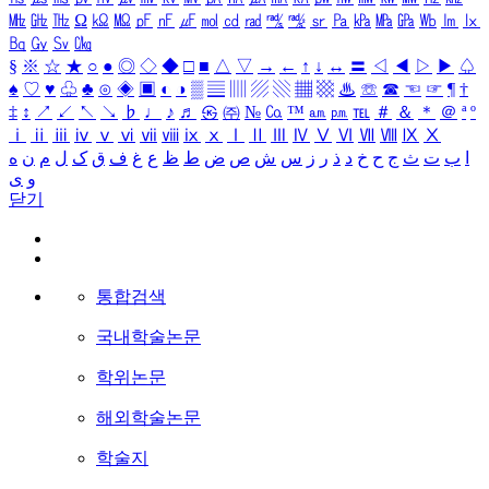
㎒
㎓
㎔
Ω
㏀
㏁
㎊
㎋
㎌
㏖
㏅
㎭
㎮
㎯
㏛
㎩
㎪
㎫
㎬
㏝
㏐
㏓
㏃
㏉
㏜
㏆
§
※
☆
★
○
●
◎
◇
◆
□
■
△
▽
→
←
↑
↓
↔
〓
◁
◀
▷
▶
♤
♠
♡
♥
♧
♣
⊙
◈
▣
◐
◑
▒
▤
▥
▨
▧
▦
▩
♨
☏
☎
☜
☞
¶
†
‡
↕
↗
↙
↖
↘
♭
♩
♪
♬
㉿
㈜
№
㏇
™
㏂
㏘
℡
＃
＆
＊
＠
ª
º
ⅰ
ⅱ
ⅲ
ⅳ
ⅴ
ⅵ
ⅶ
ⅷ
ⅸ
ⅹ
Ⅰ
Ⅱ
Ⅲ
Ⅳ
Ⅴ
Ⅵ
Ⅶ
Ⅷ
Ⅸ
Ⅹ
ا
ب
ت
ث
ج
ح
خ
د
ذ
ر
ز
س
ش
ص
ض
ط
ظ
ع
غ
ف
ق
ک
ل
م
ن
ه
و
ی
닫기
통합검색
국내학술논문
학위논문
해외학술논문
학술지