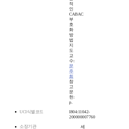
적
인
CABAC
부
호
화
방
법
지
도
교
수:
문
주
희
참
고
문
헌:
p.
UCI식별코드
I804:11042-
200000007760
소장기관
세