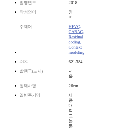
발행연도
2018
작성언어
영
어
주제어
HEVC,
CABAC,
Residual
coding,
Context
modeling
DDC
621.384
발행국(도시)
서
울
형태사항
26cm
일반주기명
세
종
대
학
교
논
문