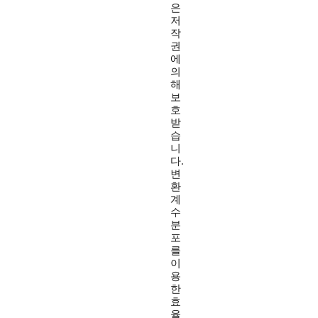
은
저
작
권
에
의
해
보
호
받
습
니
다.
변
환
계
수
분
포
를
이
용
한
효
율