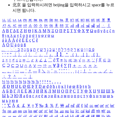
北京 을 입력하시려면
beijing
을 입력하시고 space를 누르
시면 됩니다.
ㅥ
ㅦ
ㅧ
ㅨ
ㅩ
ㅪ
ㅫ
ㅬ
ㅭ
ㅮ
ㅯ
ㅰ
ㅱ
ㅲ
ㅳ
ㅴ
ㅵ
ㅶ
ㅷ
ㅸ
ㅹ
ㅺ
ㅻ
ㅼ
ㅽ
ㅾ
ㅿ
ㆀ
ㆁ
ㆂ
ㆃ
ㆄ
ㆅ
ㆆ
ㆇ
ㆈ
ㆉ
ㆊ
ㆋ
ㆌ
ㆍ
ㆎ
Α
Β
Γ
Δ
Ε
Ζ
Η
Θ
Ι
Κ
Λ
Μ
Ν
Ξ
Ο
Π
Ρ
Σ
Τ
Υ
Φ
Χ
Ψ
Ω
α
β
γ
δ
ε
ζ
η
θ
ι
κ
λ
μ
ν
ξ
ο
π
ρ
σ
τ
υ
φ
χ
ψ
ω
á
à
Á
À
é
è
É
È
ç
Ç
ê
Ä
Ö
Ü
ä
ö
ü
ß
ְ
ֳ
ֲ
ֱ
ָ
ַ
ֵ
ֶ
ִ
ֹ
ּ
ֻ
ׂ
ׁ
ּ
ב
ה
נ
מ
צ
ת
ץ
ש
ד
ג
כ
ע
י
ח
ל
ך
ף
ק
ר
א
ט
ו
ן
ם
פ
‘
’
“
”
〔
〕
〈
〉
「
」
『
』
【
】
＂
（
）
［
］
｛
｝
±
×
÷
≠
≤
≥
∞
∴
♂
♀
∠
⊥
⌒
∂
∇
≡
≒
≪
≫
√
∽
∝
∵
∫
∬
∈
∋
⊆
⊇
⊂
⊃
∪
∩
∧
∨
￢
⇒
⇔
∀
∃
∮
∑
∏
＋
－
＜
＝
＞
、
。
·
‥
…
¨
〃
―
∥
＼
∼
´
～
ˇ
˘
˝
˚
˙
¸
˛
¡
¿
ː
！
＇
，
．
／
：
；
？
＾
＿
｀
｜
½
⅓
⅔
¼
¾
⅛
⅜
⅝
⅞
¹
²
³
⁴
ⁿ
₁
₂
₃
₄
Æ
Ð
Ħ
Ĳ
Ł
Ø
Œ
Þ
Ŧ
Ŋ
æ
đ
ð
ħ
ı
ĳ
ĸ
ŀ
ł
ø
œ
ß
þ
ŧ
ŋ
ŉ
А
Б
В
Г
Д
Е
Ё
Ж
З
И
Й
К
Л
М
Н
О
П
Р
С
Т
У
Ф
Х
Ц
Ч
Ш
Щ
Ъ
Ы
Ь
Э
Ю
Я
а
б
в
г
д
е
ё
ж
з
и
й
к
л
м
н
о
п
р
с
т
у
ф
х
ц
ч
ш
щ
ъ
ы
ь
э
ю
я
′
″
℃
Å
￠
￡
￥
¤
℉
‰
＄
％
Ｆ
￦
㎕
㎖
㎗
ℓ
㎘
㏄
㎣
㎤
㎥
㎦
㎙
㎚
㎛
㎜
㎝
㎞
㎟
㎠
㎡
㎢
㏊
㎍
㎎
㎏
㏏
㎈
㎉
㏈
㎧
㎨
㎰
㎱
㎲
㎳
㎴
㎵
㎶
㎷
㎸
㎹
㎀
㎁
㎂
㎃
㎄
㎺
㎻
㎽
㎾
㎿
㎐
㎑