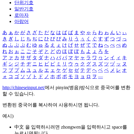
단위기호
일반기호
로마자
아랍어
あ
ぁ
か
が
さ
ざ
た
だ
な
は
ば
ぱ
ま
や
ゃ
ら
わ
ゎ
ん
い
ぃ
き
ぎ
し
じ
ち
ぢ
に
ひ
び
ぴ
み
り
う
ぅ
く
ぐ
す
ず
つ
づ
っ
ぬ
ふ
ぶ
ぷ
む
ゆ
ゅ
る
え
ぇ
け
げ
せ
ぜ
て
で
ね
へ
べ
ぺ
め
れ
お
ぉ
こ
ご
そ
ぞ
と
ど
の
ほ
ぼ
ぽ
も
よ
ょ
ろ
を
ア
ァ
カ
サ
ザ
タ
ダ
ナ
ハ
バ
パ
マ
ヤ
ャ
ラ
ワ
ヮ
ン
イ
ィ
キ
ギ
シ
ジ
チ
ヂ
ニ
ヒ
ビ
ピ
ミ
リ
ウ
ゥ
ク
グ
ス
ズ
ツ
ヅ
ッ
ヌ
フ
ブ
プ
ム
ユ
ュ
ル
エ
ェ
ケ
ゲ
セ
ゼ
テ
デ
ヘ
ベ
ペ
メ
レ
オ
ォ
コ
ゴ
ソ
ゾ
ト
ド
ノ
ホ
ボ
ポ
モ
ヨ
ョ
ロ
ヲ
―
http://chineseinput.net/
에서 pinyin(병음)방식으로 중국어를 변환
할 수 있습니다.
변환된 중국어를 복사하여 사용하시면 됩니다.
예시)
中文 을 입력하시려면
zhongwen
을 입력하시고 space를
누르시면됩니다.