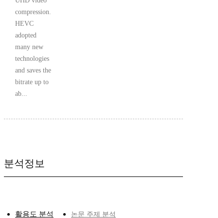
UHD video
compression.
HEVC
adopted
many new
technologies
and saves the
bitrate up to
ab...
분석정보
활용도 분석
논문 주제 분석