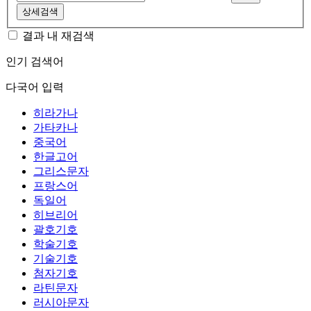
상세검색
결과 내 재검색
인기 검색어
다국어 입력
히라가나
가타카나
중국어
한글고어
그리스문자
프랑스어
독일어
히브리어
괄호기호
학술기호
기술기호
첨자기호
라틴문자
러시아문자