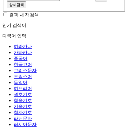
상세검색
결과 내 재검색
인기 검색어
다국어 입력
히라가나
가타카나
중국어
한글고어
그리스문자
프랑스어
독일어
히브리어
괄호기호
학술기호
기술기호
첨자기호
라틴문자
러시아문자