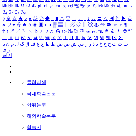
㎒
㎓
㎔
Ω
㏀
㏁
㎊
㎋
㎌
㏖
㏅
㎭
㎮
㎯
㏛
㎩
㎪
㎫
㎬
㏝
㏐
㏓
㏃
㏉
㏜
㏆
§
※
☆
★
○
●
◎
◇
◆
□
■
△
▽
→
←
↑
↓
↔
〓
◁
◀
▷
▶
♤
♠
♡
♥
♧
♣
⊙
◈
▣
◐
◑
▒
▤
▥
▨
▧
▦
▩
♨
☏
☎
☜
☞
¶
†
‡
↕
↗
↙
↖
↘
♭
♩
♪
♬
㉿
㈜
№
㏇
™
㏂
㏘
℡
＃
＆
＊
＠
ª
º
ⅰ
ⅱ
ⅲ
ⅳ
ⅴ
ⅵ
ⅶ
ⅷ
ⅸ
ⅹ
Ⅰ
Ⅱ
Ⅲ
Ⅳ
Ⅴ
Ⅵ
Ⅶ
Ⅷ
Ⅸ
Ⅹ
ا
ب
ت
ث
ج
ح
خ
د
ذ
ر
ز
س
ش
ص
ض
ط
ظ
ع
غ
ف
ق
ک
ل
م
ن
ه
و
ی
닫기
통합검색
국내학술논문
학위논문
해외학술논문
학술지