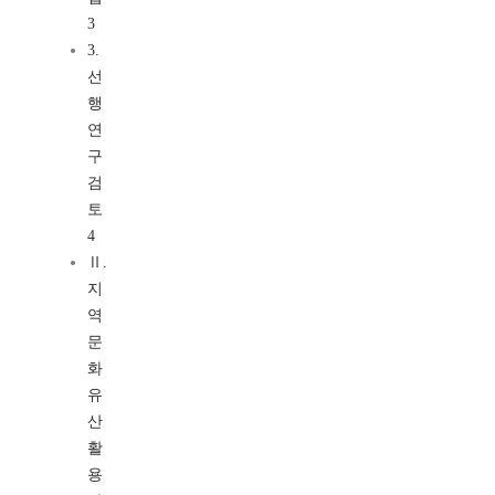
3
3.
선
행
연
구
검
토
4
Ⅱ.
지
역
문
화
유
산
활
용