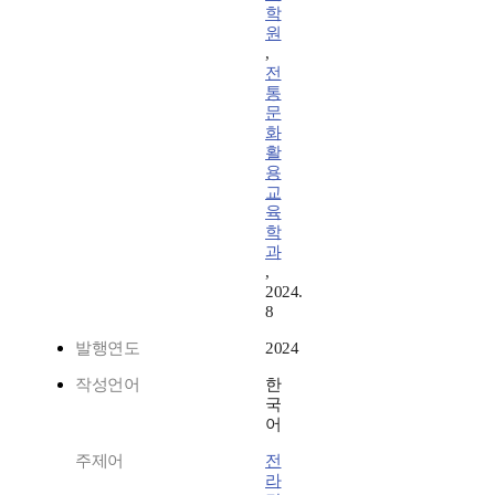
학
원
,
전
통
문
화
활
용
교
육
학
과
,
2024.
8
발행연도
2024
작성언어
한
국
어
주제어
전
라