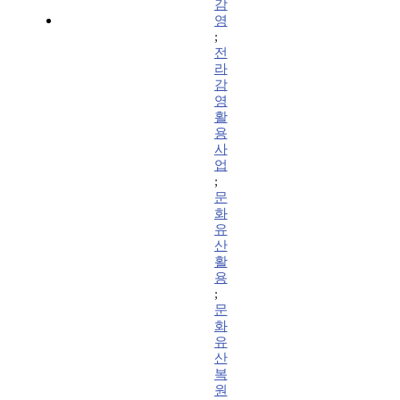
감
영
;
전
라
감
영
활
용
사
업
;
문
화
유
산
활
용
;
문
화
유
산
복
원