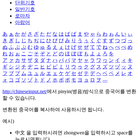
단위기호
일반기호
로마자
아랍어
あ
ぁ
か
が
さ
ざ
た
だ
な
は
ば
ぱ
ま
や
ゃ
ら
わ
ゎ
ん
い
ぃ
き
ぎ
し
じ
ち
ぢ
に
ひ
び
ぴ
み
り
う
ぅ
く
ぐ
す
ず
つ
づ
っ
ぬ
ふ
ぶ
ぷ
む
ゆ
ゅ
る
え
ぇ
け
げ
せ
ぜ
て
で
ね
へ
べ
ぺ
め
れ
お
ぉ
こ
ご
そ
ぞ
と
ど
の
ほ
ぼ
ぽ
も
よ
ょ
ろ
を
ア
ァ
カ
サ
ザ
タ
ダ
ナ
ハ
バ
パ
マ
ヤ
ャ
ラ
ワ
ヮ
ン
イ
ィ
キ
ギ
シ
ジ
チ
ヂ
ニ
ヒ
ビ
ピ
ミ
リ
ウ
ゥ
ク
グ
ス
ズ
ツ
ヅ
ッ
ヌ
フ
ブ
プ
ム
ユ
ュ
ル
エ
ェ
ケ
ゲ
セ
ゼ
テ
デ
ヘ
ベ
ペ
メ
レ
オ
ォ
コ
ゴ
ソ
ゾ
ト
ド
ノ
ホ
ボ
ポ
モ
ヨ
ョ
ロ
ヲ
―
http://chineseinput.net/
에서 pinyin(병음)방식으로 중국어를 변환
할 수 있습니다.
변환된 중국어를 복사하여 사용하시면 됩니다.
예시)
中文 을 입력하시려면
zhongwen
을 입력하시고 space를
누르시면됩니다.