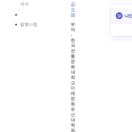
저자
김
수
재
나만
발행사항
부
여
:
한
국
전
통
문
화
대
학
교
미
래
문
화
유
산
대
학
원,