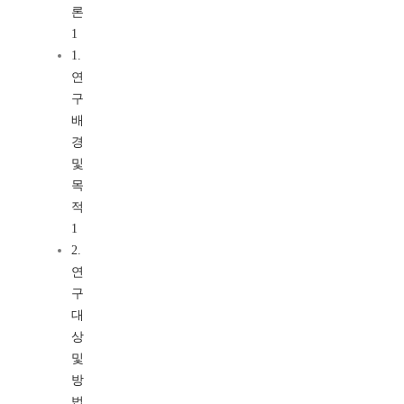
론
1
1.
연
구
배
경
및
목
적
1
2.
연
구
대
상
및
방
법