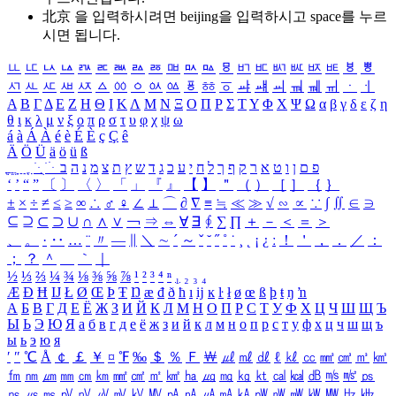
北京 을 입력하시려면
beijing
을 입력하시고 space를 누르
시면 됩니다.
ㅥ
ㅦ
ㅧ
ㅨ
ㅩ
ㅪ
ㅫ
ㅬ
ㅭ
ㅮ
ㅯ
ㅰ
ㅱ
ㅲ
ㅳ
ㅴ
ㅵ
ㅶ
ㅷ
ㅸ
ㅹ
ㅺ
ㅻ
ㅼ
ㅽ
ㅾ
ㅿ
ㆀ
ㆁ
ㆂ
ㆃ
ㆄ
ㆅ
ㆆ
ㆇ
ㆈ
ㆉ
ㆊ
ㆋ
ㆌ
ㆍ
ㆎ
Α
Β
Γ
Δ
Ε
Ζ
Η
Θ
Ι
Κ
Λ
Μ
Ν
Ξ
Ο
Π
Ρ
Σ
Τ
Υ
Φ
Χ
Ψ
Ω
α
β
γ
δ
ε
ζ
η
θ
ι
κ
λ
μ
ν
ξ
ο
π
ρ
σ
τ
υ
φ
χ
ψ
ω
á
à
Á
À
é
è
É
È
ç
Ç
ê
Ä
Ö
Ü
ä
ö
ü
ß
ְ
ֳ
ֲ
ֱ
ָ
ַ
ֵ
ֶ
ִ
ֹ
ּ
ֻ
ׂ
ׁ
ּ
ב
ה
נ
מ
צ
ת
ץ
ש
ד
ג
כ
ע
י
ח
ל
ך
ף
ק
ר
א
ט
ו
ן
ם
פ
‘
’
“
”
〔
〕
〈
〉
「
」
『
』
【
】
＂
（
）
［
］
｛
｝
±
×
÷
≠
≤
≥
∞
∴
♂
♀
∠
⊥
⌒
∂
∇
≡
≒
≪
≫
√
∽
∝
∵
∫
∬
∈
∋
⊆
⊇
⊂
⊃
∪
∩
∧
∨
￢
⇒
⇔
∀
∃
∮
∑
∏
＋
－
＜
＝
＞
、
。
·
‥
…
¨
〃
―
∥
＼
∼
´
～
ˇ
˘
˝
˚
˙
¸
˛
¡
¿
ː
！
＇
，
．
／
：
；
？
＾
＿
｀
｜
½
⅓
⅔
¼
¾
⅛
⅜
⅝
⅞
¹
²
³
⁴
ⁿ
₁
₂
₃
₄
Æ
Ð
Ħ
Ĳ
Ł
Ø
Œ
Þ
Ŧ
Ŋ
æ
đ
ð
ħ
ı
ĳ
ĸ
ŀ
ł
ø
œ
ß
þ
ŧ
ŋ
ŉ
А
Б
В
Г
Д
Е
Ё
Ж
З
И
Й
К
Л
М
Н
О
П
Р
С
Т
У
Ф
Х
Ц
Ч
Ш
Щ
Ъ
Ы
Ь
Э
Ю
Я
а
б
в
г
д
е
ё
ж
з
и
й
к
л
м
н
о
п
р
с
т
у
ф
х
ц
ч
ш
щ
ъ
ы
ь
э
ю
я
′
″
℃
Å
￠
￡
￥
¤
℉
‰
＄
％
Ｆ
￦
㎕
㎖
㎗
ℓ
㎘
㏄
㎣
㎤
㎥
㎦
㎙
㎚
㎛
㎜
㎝
㎞
㎟
㎠
㎡
㎢
㏊
㎍
㎎
㎏
㏏
㎈
㎉
㏈
㎧
㎨
㎰
㎱
㎲
㎳
㎴
㎵
㎶
㎷
㎸
㎹
㎀
㎁
㎂
㎃
㎄
㎺
㎻
㎽
㎾
㎿
㎐
㎑