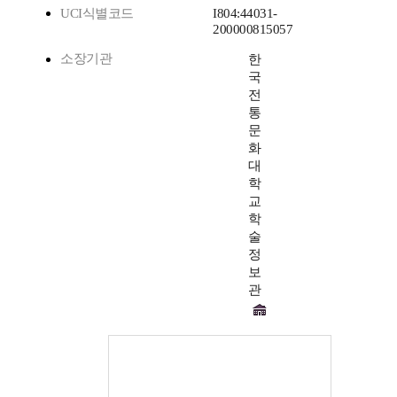
UCI식별코드
I804:44031-
200000815057
소장기관
한
국
전
통
문
화
대
학
교
학
술
정
보
관