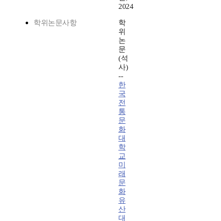
2024
학위논문사항
학
위
논
문
(석
사)
--
한
국
전
통
문
화
대
학
교
미
래
문
화
유
산
대