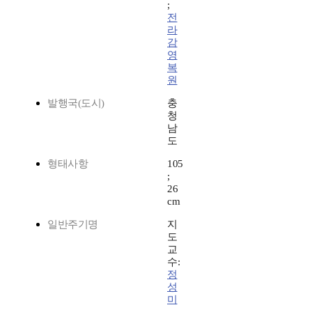
;
전
라
감
영
복
원
발행국(도시)
충
청
남
도
형태사항
105
;
26
cm
일반주기명
지
도
교
수:
정
성
미