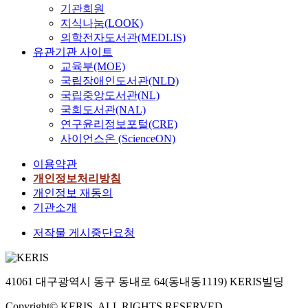
기관회원
지식나눔(LOOK)
의학전자도서관(MEDLIS)
유관기관 사이트
교육부(MOE)
국립장애인도서관(NLD)
국립중앙도서관(NL)
국회도서관(NAL)
연구윤리정보포털(CRE)
사이언스온 (ScienceON)
이용약관
개인정보처리방침
개인정보 재동의
기관소개
저작물 게시중단요청
41061 대구광역시 동구 동내로 64(동내동1119) KERIS빌딩
Copyright© KERIS. ALL RIGHTS RESERVED