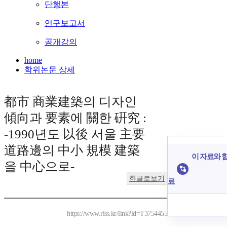
단행본
연구보고서
공개강의
home
학위논문 상세
都市 商業建築의 디자인
傾向과 要素에 關한 硏究 :
-1990년도 以後 서울 主要
道路邊의 中小 規模 建築
이 자료와 함
을 中心으로-
한글로보기
료
https://www.riss.kr/link?id=T3754455