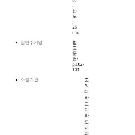
p.
:
삽
도
;
26
cm.
일반주기명
참
고
문
헌:
p.102-
103
소장기관
고
려
대
학
교
과
학
도
서
관