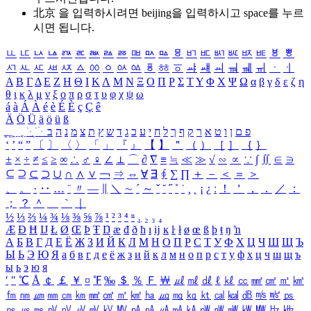
北京 을 입력하시려면
beijing
을 입력하시고 space를 누르
시면 됩니다.
ㅥ
ㅦ
ㅧ
ㅨ
ㅩ
ㅪ
ㅫ
ㅬ
ㅭ
ㅮ
ㅯ
ㅰ
ㅱ
ㅲ
ㅳ
ㅴ
ㅵ
ㅶ
ㅷ
ㅸ
ㅹ
ㅺ
ㅻ
ㅼ
ㅽ
ㅾ
ㅿ
ㆀ
ㆁ
ㆂ
ㆃ
ㆄ
ㆅ
ㆆ
ㆇ
ㆈ
ㆉ
ㆊ
ㆋ
ㆌ
ㆍ
ㆎ
Α
Β
Γ
Δ
Ε
Ζ
Η
Θ
Ι
Κ
Λ
Μ
Ν
Ξ
Ο
Π
Ρ
Σ
Τ
Υ
Φ
Χ
Ψ
Ω
α
β
γ
δ
ε
ζ
η
θ
ι
κ
λ
μ
ν
ξ
ο
π
ρ
σ
τ
υ
φ
χ
ψ
ω
á
à
Á
À
é
è
É
È
ç
Ç
ê
Ä
Ö
Ü
ä
ö
ü
ß
ְ
ֳ
ֲ
ֱ
ָ
ַ
ֵ
ֶ
ִ
ֹ
ּ
ֻ
ׂ
ׁ
ּ
ב
ה
נ
מ
צ
ת
ץ
ש
ד
ג
כ
ע
י
ח
ל
ך
ף
ק
ר
א
ט
ו
ן
ם
פ
‘
’
“
”
〔
〕
〈
〉
「
」
『
』
【
】
＂
（
）
［
］
｛
｝
±
×
÷
≠
≤
≥
∞
∴
♂
♀
∠
⊥
⌒
∂
∇
≡
≒
≪
≫
√
∽
∝
∵
∫
∬
∈
∋
⊆
⊇
⊂
⊃
∪
∩
∧
∨
￢
⇒
⇔
∀
∃
∮
∑
∏
＋
－
＜
＝
＞
、
。
·
‥
…
¨
〃
―
∥
＼
∼
´
～
ˇ
˘
˝
˚
˙
¸
˛
¡
¿
ː
！
＇
，
．
／
：
；
？
＾
＿
｀
｜
½
⅓
⅔
¼
¾
⅛
⅜
⅝
⅞
¹
²
³
⁴
ⁿ
₁
₂
₃
₄
Æ
Ð
Ħ
Ĳ
Ł
Ø
Œ
Þ
Ŧ
Ŋ
æ
đ
ð
ħ
ı
ĳ
ĸ
ŀ
ł
ø
œ
ß
þ
ŧ
ŋ
ŉ
А
Б
В
Г
Д
Е
Ё
Ж
З
И
Й
К
Л
М
Н
О
П
Р
С
Т
У
Ф
Х
Ц
Ч
Ш
Щ
Ъ
Ы
Ь
Э
Ю
Я
а
б
в
г
д
е
ё
ж
з
и
й
к
л
м
н
о
п
р
с
т
у
ф
х
ц
ч
ш
щ
ъ
ы
ь
э
ю
я
′
″
℃
Å
￠
￡
￥
¤
℉
‰
＄
％
Ｆ
￦
㎕
㎖
㎗
ℓ
㎘
㏄
㎣
㎤
㎥
㎦
㎙
㎚
㎛
㎜
㎝
㎞
㎟
㎠
㎡
㎢
㏊
㎍
㎎
㎏
㏏
㎈
㎉
㏈
㎧
㎨
㎰
㎱
㎲
㎳
㎴
㎵
㎶
㎷
㎸
㎹
㎀
㎁
㎂
㎃
㎄
㎺
㎻
㎽
㎾
㎿
㎐
㎑