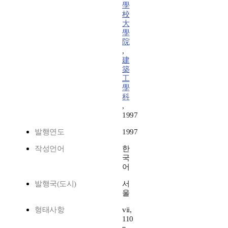
學
校
大
學
院
,
建
築
工
學
科
,
1997
발행연도
1997
작성언어
한
국
어
발행국(도시)
서
울
형태사항
vii,
110