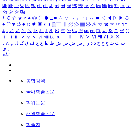
㎒
㎓
㎔
Ω
㏀
㏁
㎊
㎋
㎌
㏖
㏅
㎭
㎮
㎯
㏛
㎩
㎪
㎫
㎬
㏝
㏐
㏓
㏃
㏉
㏜
㏆
§
※
☆
★
○
●
◎
◇
◆
□
■
△
▽
→
←
↑
↓
↔
〓
◁
◀
▷
▶
♤
♠
♡
♥
♧
♣
⊙
◈
▣
◐
◑
▒
▤
▥
▨
▧
▦
▩
♨
☏
☎
☜
☞
¶
†
‡
↕
↗
↙
↖
↘
♭
♩
♪
♬
㉿
㈜
№
㏇
™
㏂
㏘
℡
＃
＆
＊
＠
ª
º
ⅰ
ⅱ
ⅲ
ⅳ
ⅴ
ⅵ
ⅶ
ⅷ
ⅸ
ⅹ
Ⅰ
Ⅱ
Ⅲ
Ⅳ
Ⅴ
Ⅵ
Ⅶ
Ⅷ
Ⅸ
Ⅹ
ا
ب
ت
ث
ج
ح
خ
د
ذ
ر
ز
س
ش
ص
ض
ط
ظ
ع
غ
ف
ق
ک
ل
م
ن
ه
و
ی
닫기
통합검색
국내학술논문
학위논문
해외학술논문
학술지