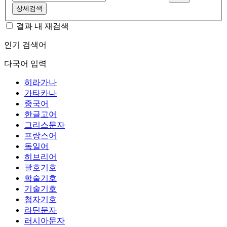
상세검색
결과 내 재검색
인기 검색어
다국어 입력
히라가나
가타카나
중국어
한글고어
그리스문자
프랑스어
독일어
히브리어
괄호기호
학술기호
기술기호
첨자기호
라틴문자
러시아문자