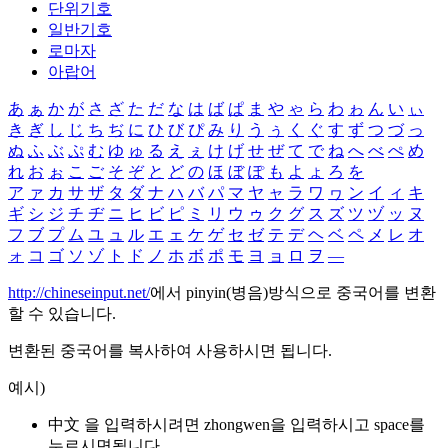
단위기호
일반기호
로마자
아랍어
あ
ぁ
か
が
さ
ざ
た
だ
な
は
ば
ぱ
ま
や
ゃ
ら
わ
ゎ
ん
い
ぃ
き
ぎ
し
じ
ち
ぢ
に
ひ
び
ぴ
み
り
う
ぅ
く
ぐ
す
ず
つ
づ
っ
ぬ
ふ
ぶ
ぷ
む
ゆ
ゅ
る
え
ぇ
け
げ
せ
ぜ
て
で
ね
へ
べ
ぺ
め
れ
お
ぉ
こ
ご
そ
ぞ
と
ど
の
ほ
ぼ
ぽ
も
よ
ょ
ろ
を
ア
ァ
カ
サ
ザ
タ
ダ
ナ
ハ
バ
パ
マ
ヤ
ャ
ラ
ワ
ヮ
ン
イ
ィ
キ
ギ
シ
ジ
チ
ヂ
ニ
ヒ
ビ
ピ
ミ
リ
ウ
ゥ
ク
グ
ス
ズ
ツ
ヅ
ッ
ヌ
フ
ブ
プ
ム
ユ
ュ
ル
エ
ェ
ケ
ゲ
セ
ゼ
テ
デ
ヘ
ベ
ペ
メ
レ
オ
ォ
コ
ゴ
ソ
ゾ
ト
ド
ノ
ホ
ボ
ポ
モ
ヨ
ョ
ロ
ヲ
―
http://chineseinput.net/
에서 pinyin(병음)방식으로 중국어를 변환
할 수 있습니다.
변환된 중국어를 복사하여 사용하시면 됩니다.
예시)
中文 을 입력하시려면
zhongwen
을 입력하시고 space를
누르시면됩니다.