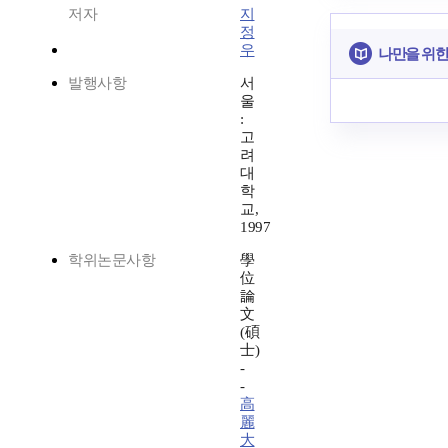
저자
지
정
우
나만을 위한
발행사항
서
울
:
고
려
대
학
교,
1997
학위논문사항
學
位
論
文
(碩
士)
-
-
高
麗
大