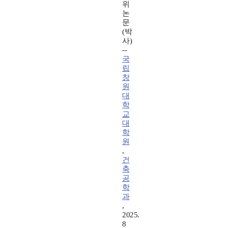
위
논
문
(박
사)
--
국
립
창
원
대
학
교
대
학
원
,
건
축
공
학
과
,
2025.
8