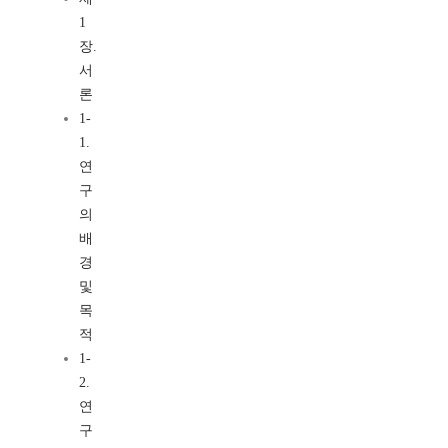
1
장.
서
론
1-
1.
연
구
의
배
경
및
목
적
1-
2.
연
구