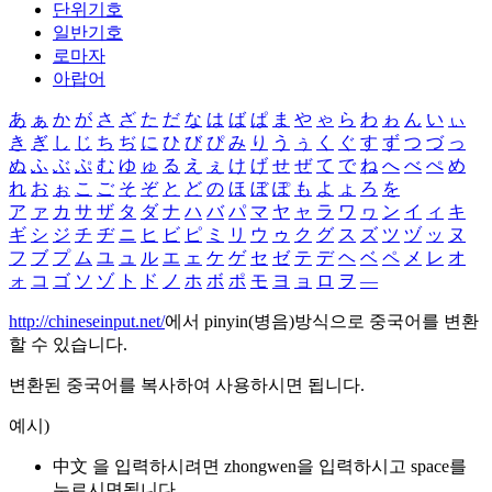
단위기호
일반기호
로마자
아랍어
あ
ぁ
か
が
さ
ざ
た
だ
な
は
ば
ぱ
ま
や
ゃ
ら
わ
ゎ
ん
い
ぃ
き
ぎ
し
じ
ち
ぢ
に
ひ
び
ぴ
み
り
う
ぅ
く
ぐ
す
ず
つ
づ
っ
ぬ
ふ
ぶ
ぷ
む
ゆ
ゅ
る
え
ぇ
け
げ
せ
ぜ
て
で
ね
へ
べ
ぺ
め
れ
お
ぉ
こ
ご
そ
ぞ
と
ど
の
ほ
ぼ
ぽ
も
よ
ょ
ろ
を
ア
ァ
カ
サ
ザ
タ
ダ
ナ
ハ
バ
パ
マ
ヤ
ャ
ラ
ワ
ヮ
ン
イ
ィ
キ
ギ
シ
ジ
チ
ヂ
ニ
ヒ
ビ
ピ
ミ
リ
ウ
ゥ
ク
グ
ス
ズ
ツ
ヅ
ッ
ヌ
フ
ブ
プ
ム
ユ
ュ
ル
エ
ェ
ケ
ゲ
セ
ゼ
テ
デ
ヘ
ベ
ペ
メ
レ
オ
ォ
コ
ゴ
ソ
ゾ
ト
ド
ノ
ホ
ボ
ポ
モ
ヨ
ョ
ロ
ヲ
―
http://chineseinput.net/
에서 pinyin(병음)방식으로 중국어를 변환
할 수 있습니다.
변환된 중국어를 복사하여 사용하시면 됩니다.
예시)
中文 을 입력하시려면
zhongwen
을 입력하시고 space를
누르시면됩니다.