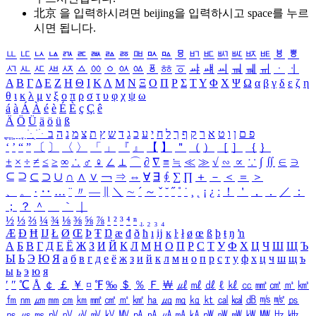
北京 을 입력하시려면
beijing
을 입력하시고 space를 누르
시면 됩니다.
ㅥ
ㅦ
ㅧ
ㅨ
ㅩ
ㅪ
ㅫ
ㅬ
ㅭ
ㅮ
ㅯ
ㅰ
ㅱ
ㅲ
ㅳ
ㅴ
ㅵ
ㅶ
ㅷ
ㅸ
ㅹ
ㅺ
ㅻ
ㅼ
ㅽ
ㅾ
ㅿ
ㆀ
ㆁ
ㆂ
ㆃ
ㆄ
ㆅ
ㆆ
ㆇ
ㆈ
ㆉ
ㆊ
ㆋ
ㆌ
ㆍ
ㆎ
Α
Β
Γ
Δ
Ε
Ζ
Η
Θ
Ι
Κ
Λ
Μ
Ν
Ξ
Ο
Π
Ρ
Σ
Τ
Υ
Φ
Χ
Ψ
Ω
α
β
γ
δ
ε
ζ
η
θ
ι
κ
λ
μ
ν
ξ
ο
π
ρ
σ
τ
υ
φ
χ
ψ
ω
á
à
Á
À
é
è
É
È
ç
Ç
ê
Ä
Ö
Ü
ä
ö
ü
ß
ְ
ֳ
ֲ
ֱ
ָ
ַ
ֵ
ֶ
ִ
ֹ
ּ
ֻ
ׂ
ׁ
ּ
ב
ה
נ
מ
צ
ת
ץ
ש
ד
ג
כ
ע
י
ח
ל
ך
ף
ק
ר
א
ט
ו
ן
ם
פ
‘
’
“
”
〔
〕
〈
〉
「
」
『
』
【
】
＂
（
）
［
］
｛
｝
±
×
÷
≠
≤
≥
∞
∴
♂
♀
∠
⊥
⌒
∂
∇
≡
≒
≪
≫
√
∽
∝
∵
∫
∬
∈
∋
⊆
⊇
⊂
⊃
∪
∩
∧
∨
￢
⇒
⇔
∀
∃
∮
∑
∏
＋
－
＜
＝
＞
、
。
·
‥
…
¨
〃
―
∥
＼
∼
´
～
ˇ
˘
˝
˚
˙
¸
˛
¡
¿
ː
！
＇
，
．
／
：
；
？
＾
＿
｀
｜
½
⅓
⅔
¼
¾
⅛
⅜
⅝
⅞
¹
²
³
⁴
ⁿ
₁
₂
₃
₄
Æ
Ð
Ħ
Ĳ
Ł
Ø
Œ
Þ
Ŧ
Ŋ
æ
đ
ð
ħ
ı
ĳ
ĸ
ŀ
ł
ø
œ
ß
þ
ŧ
ŋ
ŉ
А
Б
В
Г
Д
Е
Ё
Ж
З
И
Й
К
Л
М
Н
О
П
Р
С
Т
У
Ф
Х
Ц
Ч
Ш
Щ
Ъ
Ы
Ь
Э
Ю
Я
а
б
в
г
д
е
ё
ж
з
и
й
к
л
м
н
о
п
р
с
т
у
ф
х
ц
ч
ш
щ
ъ
ы
ь
э
ю
я
′
″
℃
Å
￠
￡
￥
¤
℉
‰
＄
％
Ｆ
￦
㎕
㎖
㎗
ℓ
㎘
㏄
㎣
㎤
㎥
㎦
㎙
㎚
㎛
㎜
㎝
㎞
㎟
㎠
㎡
㎢
㏊
㎍
㎎
㎏
㏏
㎈
㎉
㏈
㎧
㎨
㎰
㎱
㎲
㎳
㎴
㎵
㎶
㎷
㎸
㎹
㎀
㎁
㎂
㎃
㎄
㎺
㎻
㎽
㎾
㎿
㎐
㎑