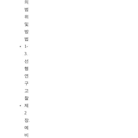
의
범
위
및
방
법
1-
3.
선
행
연
구
고
찰
제
2
장.
예
비