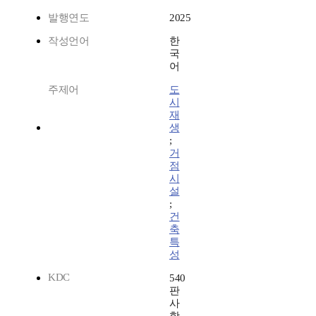
발행연도
2025
작성언어
한
국
어
주제어
도
시
재
생
;
거
점
시
설
;
건
축
특
성
KDC
540
판
사