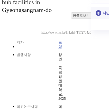
hub facilities in
Gyeongsangnam-do
나만
한글로보기
https://www.riss.kr/link?id=T17276420
저자
도
영
발행사항
창
원
:
국
립
창
원
대
학
교,
2025
학위논문사항
학