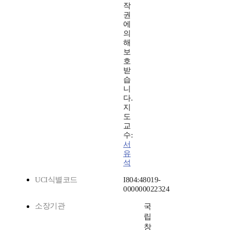
작
권
에
의
해
보
호
받
습
니
다.
지
도
교
수:
서
유
석
UCI식별코드
I804:48019-
000000022324
소장기관
국
립
창