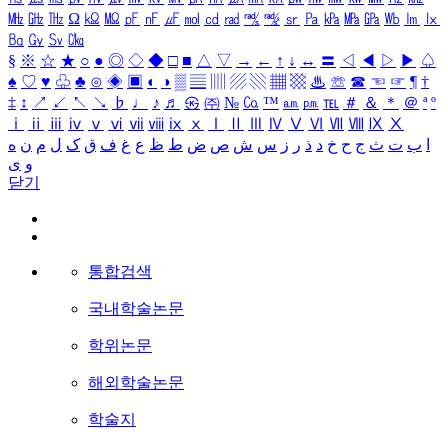
㎒
㎓
㎔
Ω
㏀
㏁
㎊
㎋
㎌
㏖
㏅
㎭
㎮
㎯
㏛
㎩
㎪
㎫
㎬
㏝
㏐
㏓
㏃
㏉
㏜
㏆
§
※
☆
★
○
●
◎
◇
◆
□
■
△
▽
→
←
↑
↓
↔
〓
◁
◀
▷
▶
♤
♠
♡
♥
♧
♣
⊙
◈
▣
◐
◑
▒
▤
▥
▨
▧
▦
▩
♨
☏
☎
☜
☞
¶
†
‡
↕
↗
↙
↖
↘
♭
♩
♪
♬
㉿
㈜
№
㏇
™
㏂
㏘
℡
＃
＆
＊
＠
ª
º
ⅰ
ⅱ
ⅲ
ⅳ
ⅴ
ⅵ
ⅶ
ⅷ
ⅸ
ⅹ
Ⅰ
Ⅱ
Ⅲ
Ⅳ
Ⅴ
Ⅵ
Ⅶ
Ⅷ
Ⅸ
Ⅹ
ا
ب
ت
ث
ج
ح
خ
د
ذ
ر
ز
س
ش
ص
ض
ط
ظ
ع
غ
ف
ق
ک
ل
م
ن
ه
و
ی
닫기
통합검색
국내학술논문
학위논문
해외학술논문
학술지