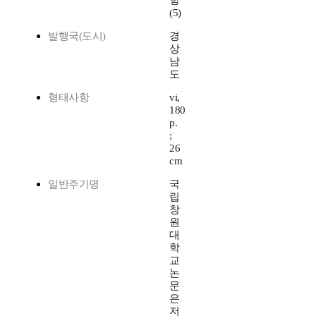
항
(5)
발행국(도시)
경
상
남
도
형태사항
vi,
180
p.
;
26
cm
일반주기명
국
립
창
원
대
학
교
논
문
은
저