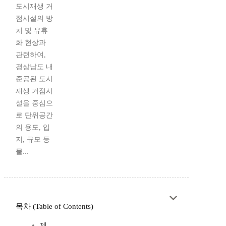
도시재생 거
점시설의 방
치 및 유휴
화 현상과
관련하여,
경상남도 내
준공된 도시
재생 거점시
설을 중심으
로 단위공간
의 용도, 입
지, 규모 등
물...
목차 (Table of Contents)
제