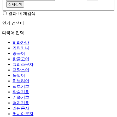
상세검색
결과 내 재검색
인기 검색어
다국어 입력
히라가나
가타카나
중국어
한글고어
그리스문자
프랑스어
독일어
히브리어
괄호기호
학술기호
기술기호
첨자기호
라틴문자
러시아문자