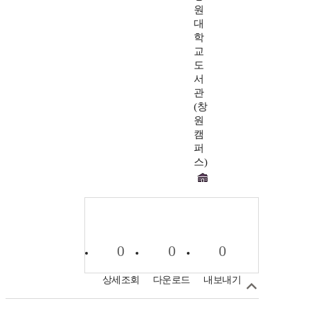
원
대
학
교
도
서
관
(창
원
캠
퍼
스)
0
0
0
상세조회
다운로드
내보내기