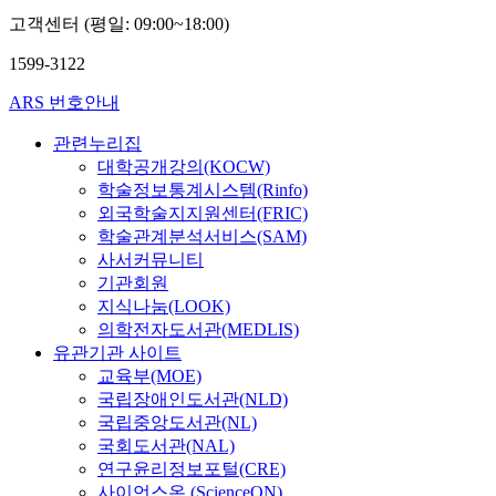
고객센터 (평일: 09:00~18:00)
1599-3122
ARS 번호안내
관련누리집
대학공개강의(KOCW)
학술정보통계시스템(Rinfo)
외국학술지지원센터(FRIC)
학술관계분석서비스(SAM)
사서커뮤니티
기관회원
지식나눔(LOOK)
의학전자도서관(MEDLIS)
유관기관 사이트
교육부(MOE)
국립장애인도서관(NLD)
국립중앙도서관(NL)
국회도서관(NAL)
연구윤리정보포털(CRE)
사이언스온 (ScienceON)