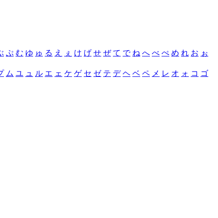
ぶ
ぷ
む
ゆ
ゅ
る
え
ぇ
け
げ
せ
ぜ
て
で
ね
へ
べ
ぺ
め
れ
お
ぉ
プ
ム
ユ
ュ
ル
エ
ェ
ケ
ゲ
セ
ゼ
テ
デ
ヘ
ベ
ペ
メ
レ
オ
ォ
コ
ゴ