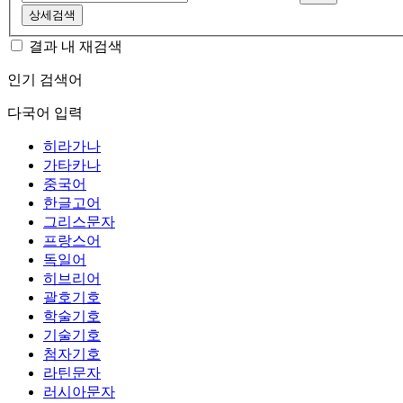
상세검색
결과 내 재검색
인기 검색어
다국어 입력
히라가나
가타카나
중국어
한글고어
그리스문자
프랑스어
독일어
히브리어
괄호기호
학술기호
기술기호
첨자기호
라틴문자
러시아문자