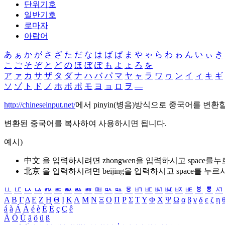
단위기호
일반기호
로마자
아랍어
あ
ぁ
か
が
さ
ざ
た
だ
な
は
ば
ぱ
ま
や
ゃ
ら
わ
ゎ
ん
い
ぃ
き
こ
ご
そ
ぞ
と
ど
の
ほ
ぼ
ぽ
も
よ
ょ
ろ
を
ア
ァ
カ
サ
ザ
タ
ダ
ナ
ハ
バ
パ
マ
ヤ
ャ
ラ
ワ
ヮ
ン
イ
ィ
キ
ギ
ソ
ゾ
ト
ド
ノ
ホ
ボ
ポ
モ
ヨ
ョ
ロ
ヲ
―
http://chineseinput.net/
에서 pinyin(병음)방식으로 중국어를 변환
변환된 중국어를 복사하여 사용하시면 됩니다.
예시)
中文 을 입력하시려면
zhongwen
을 입력하시고 space를
北京 을 입력하시려면
beijing
을 입력하시고 space를 누르
ㅥ
ㅦ
ㅧ
ㅨ
ㅩ
ㅪ
ㅫ
ㅬ
ㅭ
ㅮ
ㅯ
ㅰ
ㅱ
ㅲ
ㅳ
ㅴ
ㅵ
ㅶ
ㅷ
ㅸ
ㅹ
ㅺ
Α
Β
Γ
Δ
Ε
Ζ
Η
Θ
Ι
Κ
Λ
Μ
Ν
Ξ
Ο
Π
Ρ
Σ
Τ
Υ
Φ
Χ
Ψ
Ω
α
β
γ
δ
ε
ζ
η
á
à
Á
À
é
è
É
È
ç
Ç
ê
Ä
Ö
Ü
ä
ö
ü
ß