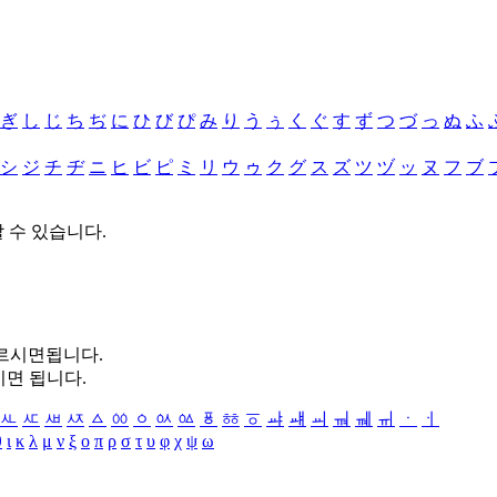
ぎ
し
じ
ち
ぢ
に
ひ
び
ぴ
み
り
う
ぅ
く
ぐ
す
ず
つ
づ
っ
ぬ
ふ
シ
ジ
チ
ヂ
ニ
ヒ
ビ
ピ
ミ
リ
ウ
ゥ
ク
グ
ス
ズ
ツ
ヅ
ッ
ヌ
フ
ブ
할 수 있습니다.
누르시면됩니다.
시면 됩니다.
ㅻ
ㅼ
ㅽ
ㅾ
ㅿ
ㆀ
ㆁ
ㆂ
ㆃ
ㆄ
ㆅ
ㆆ
ㆇ
ㆈ
ㆉ
ㆊ
ㆋ
ㆌ
ㆍ
ㆎ
θ
ι
κ
λ
μ
ν
ξ
ο
π
ρ
σ
τ
υ
φ
χ
ψ
ω