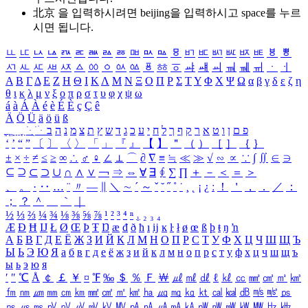
北京 을 입력하시려면
beijing
을 입력하시고 space를 누르
시면 됩니다.
ㅥ
ㅦ
ㅧ
ㅨ
ㅩ
ㅪ
ㅫ
ㅬ
ㅭ
ㅮ
ㅯ
ㅰ
ㅱ
ㅲ
ㅳ
ㅴ
ㅵ
ㅶ
ㅷ
ㅸ
ㅹ
ㅺ
ㅻ
ㅼ
ㅽ
ㅾ
ㅿ
ㆀ
ㆁ
ㆂ
ㆃ
ㆄ
ㆅ
ㆆ
ㆇ
ㆈ
ㆉ
ㆊ
ㆋ
ㆌ
ㆍ
ㆎ
Α
Β
Γ
Δ
Ε
Ζ
Η
Θ
Ι
Κ
Λ
Μ
Ν
Ξ
Ο
Π
Ρ
Σ
Τ
Υ
Φ
Χ
Ψ
Ω
α
β
γ
δ
ε
ζ
η
θ
ι
κ
λ
μ
ν
ξ
ο
π
ρ
σ
τ
υ
φ
χ
ψ
ω
á
à
Á
À
é
è
É
È
ç
Ç
ê
Ä
Ö
Ü
ä
ö
ü
ß
ְ
ֳ
ֲ
ֱ
ָ
ַ
ֵ
ֶ
ִ
ֹ
ּ
ֻ
ׂ
ׁ
ּ
ב
ה
נ
מ
צ
ת
ץ
ש
ד
ג
כ
ע
י
ח
ל
ך
ף
ק
ר
א
ט
ו
ן
ם
פ
‘
’
“
”
〔
〕
〈
〉
「
」
『
』
【
】
＂
（
）
［
］
｛
｝
±
×
÷
≠
≤
≥
∞
∴
♂
♀
∠
⊥
⌒
∂
∇
≡
≒
≪
≫
√
∽
∝
∵
∫
∬
∈
∋
⊆
⊇
⊂
⊃
∪
∩
∧
∨
￢
⇒
⇔
∀
∃
∮
∑
∏
＋
－
＜
＝
＞
、
。
·
‥
…
¨
〃
―
∥
＼
∼
´
～
ˇ
˘
˝
˚
˙
¸
˛
¡
¿
ː
！
＇
，
．
／
：
；
？
＾
＿
｀
｜
½
⅓
⅔
¼
¾
⅛
⅜
⅝
⅞
¹
²
³
⁴
ⁿ
₁
₂
₃
₄
Æ
Ð
Ħ
Ĳ
Ł
Ø
Œ
Þ
Ŧ
Ŋ
æ
đ
ð
ħ
ı
ĳ
ĸ
ŀ
ł
ø
œ
ß
þ
ŧ
ŋ
ŉ
А
Б
В
Г
Д
Е
Ё
Ж
З
И
Й
К
Л
М
Н
О
П
Р
С
Т
У
Ф
Х
Ц
Ч
Ш
Щ
Ъ
Ы
Ь
Э
Ю
Я
а
б
в
г
д
е
ё
ж
з
и
й
к
л
м
н
о
п
р
с
т
у
ф
х
ц
ч
ш
щ
ъ
ы
ь
э
ю
я
′
″
℃
Å
￠
￡
￥
¤
℉
‰
＄
％
Ｆ
￦
㎕
㎖
㎗
ℓ
㎘
㏄
㎣
㎤
㎥
㎦
㎙
㎚
㎛
㎜
㎝
㎞
㎟
㎠
㎡
㎢
㏊
㎍
㎎
㎏
㏏
㎈
㎉
㏈
㎧
㎨
㎰
㎱
㎲
㎳
㎴
㎵
㎶
㎷
㎸
㎹
㎀
㎁
㎂
㎃
㎄
㎺
㎻
㎽
㎾
㎿
㎐
㎑