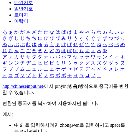
단위기호
일반기호
로마자
아랍어
あ
ぁ
か
が
さ
ざ
た
だ
な
は
ば
ぱ
ま
や
ゃ
ら
わ
ゎ
ん
い
ぃ
き
ぎ
し
じ
ち
ぢ
に
ひ
び
ぴ
み
り
う
ぅ
く
ぐ
す
ず
つ
づ
っ
ぬ
ふ
ぶ
ぷ
む
ゆ
ゅ
る
え
ぇ
け
げ
せ
ぜ
て
で
ね
へ
べ
ぺ
め
れ
お
ぉ
こ
ご
そ
ぞ
と
ど
の
ほ
ぼ
ぽ
も
よ
ょ
ろ
を
ア
ァ
カ
サ
ザ
タ
ダ
ナ
ハ
バ
パ
マ
ヤ
ャ
ラ
ワ
ヮ
ン
イ
ィ
キ
ギ
シ
ジ
チ
ヂ
ニ
ヒ
ビ
ピ
ミ
リ
ウ
ゥ
ク
グ
ス
ズ
ツ
ヅ
ッ
ヌ
フ
ブ
プ
ム
ユ
ュ
ル
エ
ェ
ケ
ゲ
セ
ゼ
テ
デ
ヘ
ベ
ペ
メ
レ
オ
ォ
コ
ゴ
ソ
ゾ
ト
ド
ノ
ホ
ボ
ポ
モ
ヨ
ョ
ロ
ヲ
―
http://chineseinput.net/
에서 pinyin(병음)방식으로 중국어를 변환
할 수 있습니다.
변환된 중국어를 복사하여 사용하시면 됩니다.
예시)
中文 을 입력하시려면
zhongwen
을 입력하시고 space를
누르시면됩니다.