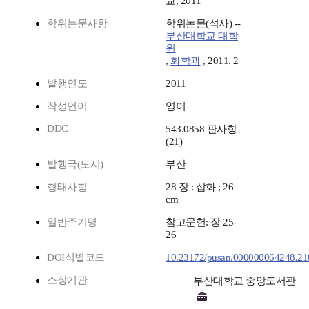
교, 2011
학위논문사항
학위논문(석사) --
부산대학교 대학
원
,
화학과
, 2011. 2
발행연도
2011
작성언어
영어
DDC
543.0858 판사항
(21)
발행국(도시)
부산
형태사항
28 장 : 삽화 ; 26
cm
일반주기명
참고문헌: 장 25-
26
DOI식별코드
10.23172/pusan.000000064248.2
소장기관
부산대학교 중앙도서관