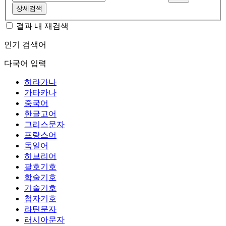
상세검색
결과 내 재검색
인기 검색어
다국어 입력
히라가나
가타카나
중국어
한글고어
그리스문자
프랑스어
독일어
히브리어
괄호기호
학술기호
기술기호
첨자기호
라틴문자
러시아문자