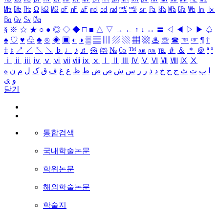
㎒
㎓
㎔
Ω
㏀
㏁
㎊
㎋
㎌
㏖
㏅
㎭
㎮
㎯
㏛
㎩
㎪
㎫
㎬
㏝
㏐
㏓
㏃
㏉
㏜
㏆
§
※
☆
★
○
●
◎
◇
◆
□
■
△
▽
→
←
↑
↓
↔
〓
◁
◀
▷
▶
♤
♠
♡
♥
♧
♣
⊙
◈
▣
◐
◑
▒
▤
▥
▨
▧
▦
▩
♨
☏
☎
☜
☞
¶
†
‡
↕
↗
↙
↖
↘
♭
♩
♪
♬
㉿
㈜
№
㏇
™
㏂
㏘
℡
＃
＆
＊
＠
ª
º
ⅰ
ⅱ
ⅲ
ⅳ
ⅴ
ⅵ
ⅶ
ⅷ
ⅸ
ⅹ
Ⅰ
Ⅱ
Ⅲ
Ⅳ
Ⅴ
Ⅵ
Ⅶ
Ⅷ
Ⅸ
Ⅹ
ا
ب
ت
ث
ج
ح
خ
د
ذ
ر
ز
س
ش
ص
ض
ط
ظ
ع
غ
ف
ق
ک
ل
م
ن
ه
و
ی
닫기
통합검색
국내학술논문
학위논문
해외학술논문
학술지