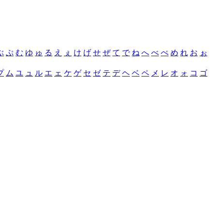
ぶ
ぷ
む
ゆ
ゅ
る
え
ぇ
け
げ
せ
ぜ
て
で
ね
へ
べ
ぺ
め
れ
お
ぉ
プ
ム
ユ
ュ
ル
エ
ェ
ケ
ゲ
セ
ゼ
テ
デ
ヘ
ベ
ペ
メ
レ
オ
ォ
コ
ゴ