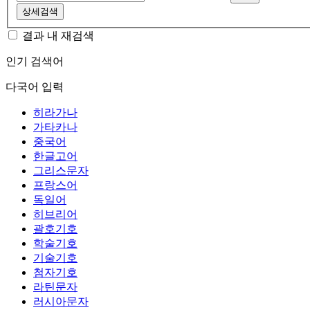
상세검색
결과 내 재검색
인기 검색어
다국어 입력
히라가나
가타카나
중국어
한글고어
그리스문자
프랑스어
독일어
히브리어
괄호기호
학술기호
기술기호
첨자기호
라틴문자
러시아문자