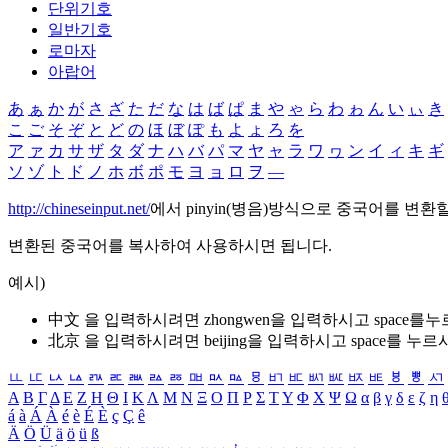
단위기호
일반기호
로마자
아랍어
あ
ぁ
か
が
さ
ざ
た
だ
な
は
ば
ぱ
ま
や
ゃ
ら
わ
ゎ
ん
い
ぃ
き
こ
ご
そ
ぞ
と
ど
の
ほ
ぼ
ぽ
も
よ
ょ
ろ
を
ア
ァ
カ
サ
ザ
タ
ダ
ナ
ハ
バ
パ
マ
ヤ
ャ
ラ
ワ
ヮ
ン
イ
ィ
キ
ギ
ソ
ゾ
ト
ド
ノ
ホ
ボ
ポ
モ
ヨ
ョ
ロ
ヲ
―
http://chineseinput.net/
에서 pinyin(병음)방식으로 중국어를 변환
변환된 중국어를 복사하여 사용하시면 됩니다.
예시)
中文 을 입력하시려면
zhongwen
을 입력하시고 space를
北京 을 입력하시려면
beijing
을 입력하시고 space를 누르
ㅥ
ㅦ
ㅧ
ㅨ
ㅩ
ㅪ
ㅫ
ㅬ
ㅭ
ㅮ
ㅯ
ㅰ
ㅱ
ㅲ
ㅳ
ㅴ
ㅵ
ㅶ
ㅷ
ㅸ
ㅹ
ㅺ
Α
Β
Γ
Δ
Ε
Ζ
Η
Θ
Ι
Κ
Λ
Μ
Ν
Ξ
Ο
Π
Ρ
Σ
Τ
Υ
Φ
Χ
Ψ
Ω
α
β
γ
δ
ε
ζ
η
á
à
Á
À
é
è
É
È
ç
Ç
ê
Ä
Ö
Ü
ä
ö
ü
ß