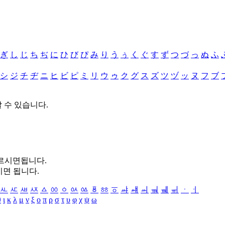
ぎ
し
じ
ち
ぢ
に
ひ
び
ぴ
み
り
う
ぅ
く
ぐ
す
ず
つ
づ
っ
ぬ
ふ
シ
ジ
チ
ヂ
ニ
ヒ
ビ
ピ
ミ
リ
ウ
ゥ
ク
グ
ス
ズ
ツ
ヅ
ッ
ヌ
フ
ブ
할 수 있습니다.
누르시면됩니다.
시면 됩니다.
ㅻ
ㅼ
ㅽ
ㅾ
ㅿ
ㆀ
ㆁ
ㆂ
ㆃ
ㆄ
ㆅ
ㆆ
ㆇ
ㆈ
ㆉ
ㆊ
ㆋ
ㆌ
ㆍ
ㆎ
θ
ι
κ
λ
μ
ν
ξ
ο
π
ρ
σ
τ
υ
φ
χ
ψ
ω