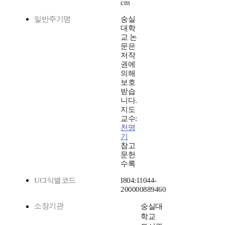
cm
일반주기명
숭실
대학
교 논
문은
저작
권에
의해
보호
받습
니다.
지도
교수:
천명
기
참고
문헌
수록
UCI식별코드
I804:11044-
200000889460
소장기관
숭실대
학교