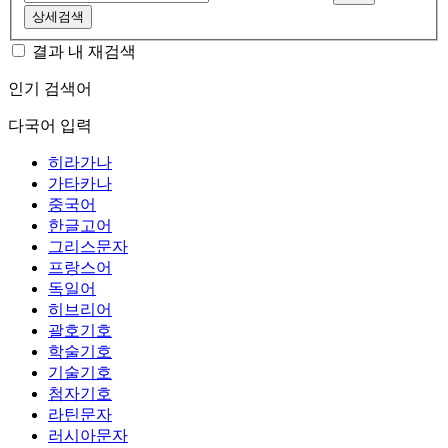
상세검색
결과 내 재검색
인기 검색어
다국어 입력
히라가나
가타카나
중국어
한글고어
그리스문자
프랑스어
독일어
히브리어
괄호기호
학술기호
기술기호
첨자기호
라틴문자
러시아문자