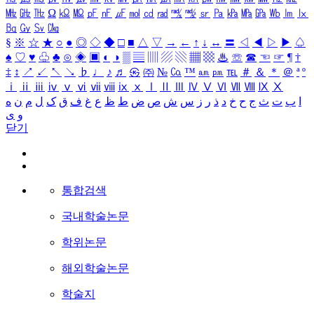
㎒
㎓
㎔
Ω
㏀
㏁
㎊
㎋
㎌
㏖
㏅
㎭
㎮
㎯
㏛
㎩
㎪
㎫
㎬
㏝
㏐
㏓
㏃
㏉
㏜
㏆
§
※
☆
★
○
●
◎
◇
◆
□
■
△
▽
→
←
↑
↓
↔
〓
◁
◀
▷
▶
♤
♠
♡
♥
♧
♣
⊙
◈
▣
◐
◑
▒
▤
▥
▨
▧
▦
▩
♨
☏
☎
☜
☞
¶
†
‡
↕
↗
↙
↖
↘
♭
♩
♪
♬
㉿
㈜
№
㏇
™
㏂
㏘
℡
＃
＆
＊
＠
ª
º
ⅰ
ⅱ
ⅲ
ⅳ
ⅴ
ⅵ
ⅶ
ⅷ
ⅸ
ⅹ
Ⅰ
Ⅱ
Ⅲ
Ⅳ
Ⅴ
Ⅵ
Ⅶ
Ⅷ
Ⅸ
Ⅹ
ه
ن
م
ل
ک
ق
ف
غ
ع
ظ
ط
ض
ص
ش
س
ز
ر
ذ
د
خ
ح
ج
ث
ت
ب
ا
ی
و
닫기
통합검색
국내학술논문
학위논문
해외학술논문
학술지