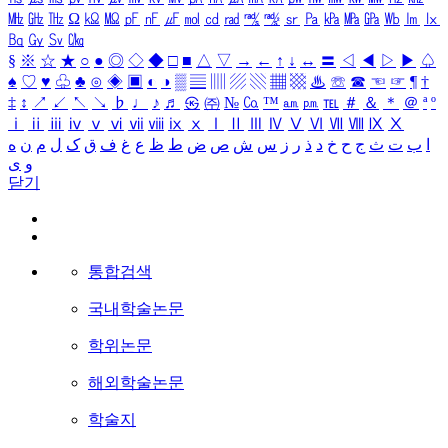
㎒
㎓
㎔
Ω
㏀
㏁
㎊
㎋
㎌
㏖
㏅
㎭
㎮
㎯
㏛
㎩
㎪
㎫
㎬
㏝
㏐
㏓
㏃
㏉
㏜
㏆
§
※
☆
★
○
●
◎
◇
◆
□
■
△
▽
→
←
↑
↓
↔
〓
◁
◀
▷
▶
♤
♠
♡
♥
♧
♣
⊙
◈
▣
◐
◑
▒
▤
▥
▨
▧
▦
▩
♨
☏
☎
☜
☞
¶
†
‡
↕
↗
↙
↖
↘
♭
♩
♪
♬
㉿
㈜
№
㏇
™
㏂
㏘
℡
＃
＆
＊
＠
ª
º
ⅰ
ⅱ
ⅲ
ⅳ
ⅴ
ⅵ
ⅶ
ⅷ
ⅸ
ⅹ
Ⅰ
Ⅱ
Ⅲ
Ⅳ
Ⅴ
Ⅵ
Ⅶ
Ⅷ
Ⅸ
Ⅹ
ا
ب
ت
ث
ج
ح
خ
د
ذ
ر
ز
س
ش
ص
ض
ط
ظ
ع
غ
ف
ق
ک
ل
م
ن
ه
و
ی
닫기
통합검색
국내학술논문
학위논문
해외학술논문
학술지