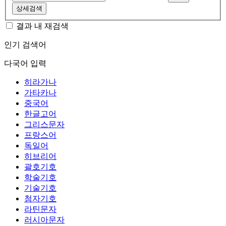
상세검색
결과 내 재검색
인기 검색어
다국어 입력
히라가나
가타카나
중국어
한글고어
그리스문자
프랑스어
독일어
히브리어
괄호기호
학술기호
기술기호
첨자기호
라틴문자
러시아문자