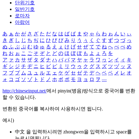
단위기호
일반기호
로마자
아랍어
あ
ぁ
か
が
さ
ざ
た
だ
な
は
ば
ぱ
ま
や
ゃ
ら
わ
ゎ
ん
い
ぃ
き
ぎ
し
じ
ち
ぢ
に
ひ
び
ぴ
み
り
う
ぅ
く
ぐ
す
ず
つ
づ
っ
ぬ
ふ
ぶ
ぷ
む
ゆ
ゅ
る
え
ぇ
け
げ
せ
ぜ
て
で
ね
へ
べ
ぺ
め
れ
お
ぉ
こ
ご
そ
ぞ
と
ど
の
ほ
ぼ
ぽ
も
よ
ょ
ろ
を
ア
ァ
カ
サ
ザ
タ
ダ
ナ
ハ
バ
パ
マ
ヤ
ャ
ラ
ワ
ヮ
ン
イ
ィ
キ
ギ
シ
ジ
チ
ヂ
ニ
ヒ
ビ
ピ
ミ
リ
ウ
ゥ
ク
グ
ス
ズ
ツ
ヅ
ッ
ヌ
フ
ブ
プ
ム
ユ
ュ
ル
エ
ェ
ケ
ゲ
セ
ゼ
テ
デ
ヘ
ベ
ペ
メ
レ
オ
ォ
コ
ゴ
ソ
ゾ
ト
ド
ノ
ホ
ボ
ポ
モ
ヨ
ョ
ロ
ヲ
―
http://chineseinput.net/
에서 pinyin(병음)방식으로 중국어를 변환
할 수 있습니다.
변환된 중국어를 복사하여 사용하시면 됩니다.
예시)
中文 을 입력하시려면
zhongwen
을 입력하시고 space를
누르시면됩니다.