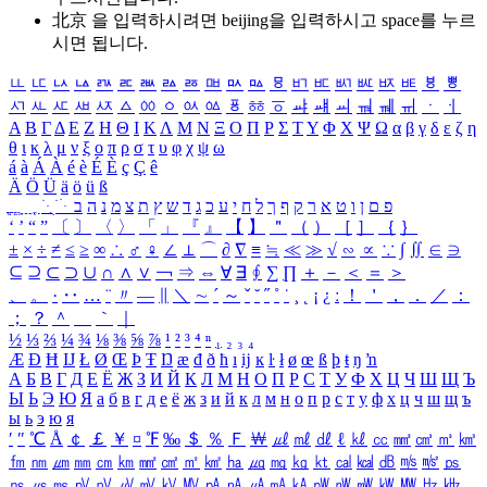
北京 을 입력하시려면
beijing
을 입력하시고 space를 누르
시면 됩니다.
ㅥ
ㅦ
ㅧ
ㅨ
ㅩ
ㅪ
ㅫ
ㅬ
ㅭ
ㅮ
ㅯ
ㅰ
ㅱ
ㅲ
ㅳ
ㅴ
ㅵ
ㅶ
ㅷ
ㅸ
ㅹ
ㅺ
ㅻ
ㅼ
ㅽ
ㅾ
ㅿ
ㆀ
ㆁ
ㆂ
ㆃ
ㆄ
ㆅ
ㆆ
ㆇ
ㆈ
ㆉ
ㆊ
ㆋ
ㆌ
ㆍ
ㆎ
Α
Β
Γ
Δ
Ε
Ζ
Η
Θ
Ι
Κ
Λ
Μ
Ν
Ξ
Ο
Π
Ρ
Σ
Τ
Υ
Φ
Χ
Ψ
Ω
α
β
γ
δ
ε
ζ
η
θ
ι
κ
λ
μ
ν
ξ
ο
π
ρ
σ
τ
υ
φ
χ
ψ
ω
á
à
Á
À
é
è
É
È
ç
Ç
ê
Ä
Ö
Ü
ä
ö
ü
ß
ְ
ֳ
ֲ
ֱ
ָ
ַ
ֵ
ֶ
ִ
ֹ
ּ
ֻ
ׂ
ׁ
ּ
ב
ה
נ
מ
צ
ת
ץ
ש
ד
ג
כ
ע
י
ח
ל
ך
ף
ק
ר
א
ט
ו
ן
ם
פ
‘
’
“
”
〔
〕
〈
〉
「
」
『
』
【
】
＂
（
）
［
］
｛
｝
±
×
÷
≠
≤
≥
∞
∴
♂
♀
∠
⊥
⌒
∂
∇
≡
≒
≪
≫
√
∽
∝
∵
∫
∬
∈
∋
⊆
⊇
⊂
⊃
∪
∩
∧
∨
￢
⇒
⇔
∀
∃
∮
∑
∏
＋
－
＜
＝
＞
、
。
·
‥
…
¨
〃
―
∥
＼
∼
´
～
ˇ
˘
˝
˚
˙
¸
˛
¡
¿
ː
！
＇
，
．
／
：
；
？
＾
＿
｀
｜
½
⅓
⅔
¼
¾
⅛
⅜
⅝
⅞
¹
²
³
⁴
ⁿ
₁
₂
₃
₄
Æ
Ð
Ħ
Ĳ
Ł
Ø
Œ
Þ
Ŧ
Ŋ
æ
đ
ð
ħ
ı
ĳ
ĸ
ŀ
ł
ø
œ
ß
þ
ŧ
ŋ
ŉ
А
Б
В
Г
Д
Е
Ё
Ж
З
И
Й
К
Л
М
Н
О
П
Р
С
Т
У
Ф
Х
Ц
Ч
Ш
Щ
Ъ
Ы
Ь
Э
Ю
Я
а
б
в
г
д
е
ё
ж
з
и
й
к
л
м
н
о
п
р
с
т
у
ф
х
ц
ч
ш
щ
ъ
ы
ь
э
ю
я
′
″
℃
Å
￠
￡
￥
¤
℉
‰
＄
％
Ｆ
￦
㎕
㎖
㎗
ℓ
㎘
㏄
㎣
㎤
㎥
㎦
㎙
㎚
㎛
㎜
㎝
㎞
㎟
㎠
㎡
㎢
㏊
㎍
㎎
㎏
㏏
㎈
㎉
㏈
㎧
㎨
㎰
㎱
㎲
㎳
㎴
㎵
㎶
㎷
㎸
㎹
㎀
㎁
㎂
㎃
㎄
㎺
㎻
㎽
㎾
㎿
㎐
㎑