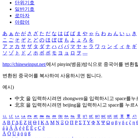
단위기호
일반기호
로마자
아랍어
あ
ぁ
か
が
さ
ざ
た
だ
な
は
ば
ぱ
ま
や
ゃ
ら
わ
ゎ
ん
い
ぃ
き
こ
ご
そ
ぞ
と
ど
の
ほ
ぼ
ぽ
も
よ
ょ
ろ
を
ア
ァ
カ
サ
ザ
タ
ダ
ナ
ハ
バ
パ
マ
ヤ
ャ
ラ
ワ
ヮ
ン
イ
ィ
キ
ギ
ソ
ゾ
ト
ド
ノ
ホ
ボ
ポ
モ
ヨ
ョ
ロ
ヲ
―
http://chineseinput.net/
에서 pinyin(병음)방식으로 중국어를 변환
변환된 중국어를 복사하여 사용하시면 됩니다.
예시)
中文 을 입력하시려면
zhongwen
을 입력하시고 space를
北京 을 입력하시려면
beijing
을 입력하시고 space를 누르
ㅥ
ㅦ
ㅧ
ㅨ
ㅩ
ㅪ
ㅫ
ㅬ
ㅭ
ㅮ
ㅯ
ㅰ
ㅱ
ㅲ
ㅳ
ㅴ
ㅵ
ㅶ
ㅷ
ㅸ
ㅹ
ㅺ
Α
Β
Γ
Δ
Ε
Ζ
Η
Θ
Ι
Κ
Λ
Μ
Ν
Ξ
Ο
Π
Ρ
Σ
Τ
Υ
Φ
Χ
Ψ
Ω
α
β
γ
δ
ε
ζ
η
á
à
Á
À
é
è
É
È
ç
Ç
ê
Ä
Ö
Ü
ä
ö
ü
ß