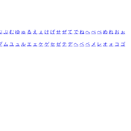
ぶ
ぷ
む
ゆ
ゅ
る
え
ぇ
け
げ
せ
ぜ
て
で
ね
へ
べ
ぺ
め
れ
お
ぉ
プ
ム
ユ
ュ
ル
エ
ェ
ケ
ゲ
セ
ゼ
テ
デ
ヘ
ベ
ペ
メ
レ
オ
ォ
コ
ゴ