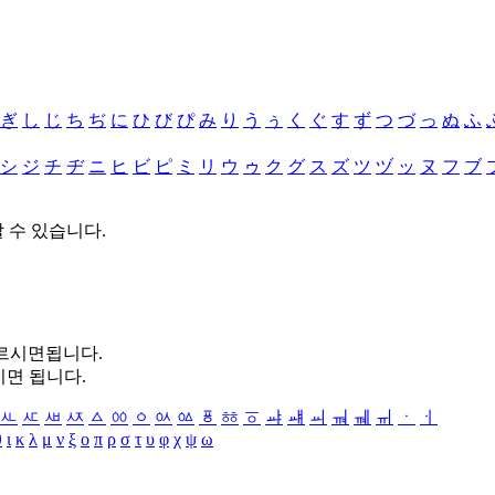
ぎ
し
じ
ち
ぢ
に
ひ
び
ぴ
み
り
う
ぅ
く
ぐ
す
ず
つ
づ
っ
ぬ
ふ
シ
ジ
チ
ヂ
ニ
ヒ
ビ
ピ
ミ
リ
ウ
ゥ
ク
グ
ス
ズ
ツ
ヅ
ッ
ヌ
フ
ブ
할 수 있습니다.
누르시면됩니다.
시면 됩니다.
ㅻ
ㅼ
ㅽ
ㅾ
ㅿ
ㆀ
ㆁ
ㆂ
ㆃ
ㆄ
ㆅ
ㆆ
ㆇ
ㆈ
ㆉ
ㆊ
ㆋ
ㆌ
ㆍ
ㆎ
θ
ι
κ
λ
μ
ν
ξ
ο
π
ρ
σ
τ
υ
φ
χ
ψ
ω