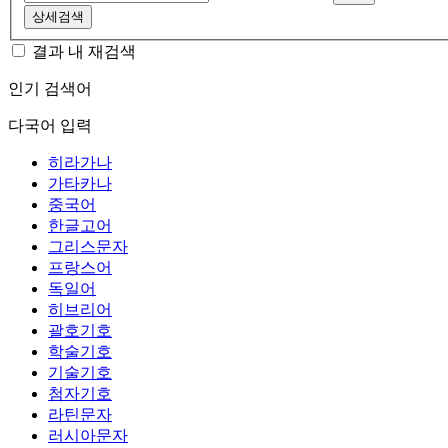
상세검색
결과 내 재검색
인기 검색어
다국어 입력
히라가나
가타카나
중국어
한글고어
그리스문자
프랑스어
독일어
히브리어
괄호기호
학술기호
기술기호
첨자기호
라틴문자
러시아문자