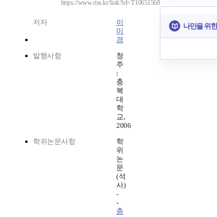
https://www.riss.kr/link?id=T10651568
저자
이
나만을 위한
미
경
발행사항
청
주
:
충
북
대
학
교,
2006
학위논문사항
학
위
논
문
(석
사)
-
-
충