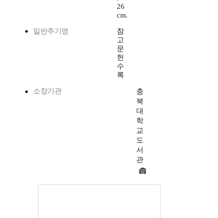
26
cm.
일반주기명
참
고
문
헌
수
록
소장기관
충
북
대
학
교
도
서
관