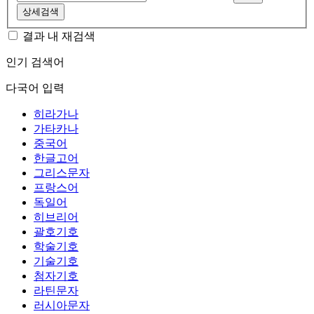
상세검색
결과 내 재검색
인기 검색어
다국어 입력
히라가나
가타카나
중국어
한글고어
그리스문자
프랑스어
독일어
히브리어
괄호기호
학술기호
기술기호
첨자기호
라틴문자
러시아문자