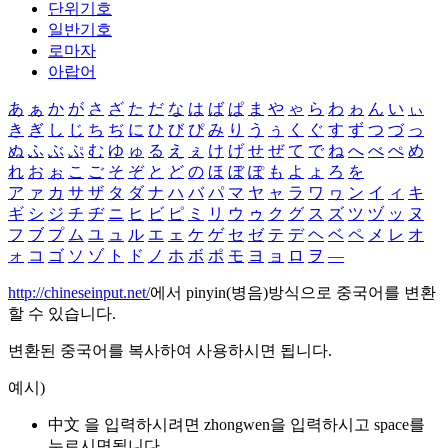
단위기호
일반기호
로마자
아랍어
あ
ぁ
か
が
さ
ざ
た
だ
な
は
ば
ぱ
ま
や
ゃ
ら
わ
ゎ
ん
い
ぃ
き
ぎ
し
じ
ち
ぢ
に
ひ
び
ぴ
み
り
う
ぅ
く
ぐ
す
ず
つ
づ
っ
ぬ
ふ
ぶ
ぷ
む
ゆ
ゅ
る
え
ぇ
け
げ
せ
ぜ
て
で
ね
へ
べ
ぺ
め
れ
お
ぉ
こ
ご
そ
ぞ
と
ど
の
ほ
ぼ
ぽ
も
よ
ょ
ろ
を
ア
ァ
カ
サ
ザ
タ
ダ
ナ
ハ
バ
パ
マ
ヤ
ャ
ラ
ワ
ヮ
ン
イ
ィ
キ
ギ
シ
ジ
チ
ヂ
ニ
ヒ
ビ
ピ
ミ
リ
ウ
ゥ
ク
グ
ス
ズ
ツ
ヅ
ッ
ヌ
フ
ブ
プ
ム
ユ
ュ
ル
エ
ェ
ケ
ゲ
セ
ゼ
テ
デ
ヘ
ベ
ペ
メ
レ
オ
ォ
コ
ゴ
ソ
ゾ
ト
ド
ノ
ホ
ボ
ポ
モ
ヨ
ョ
ロ
ヲ
―
http://chineseinput.net/
에서 pinyin(병음)방식으로 중국어를 변환
할 수 있습니다.
변환된 중국어를 복사하여 사용하시면 됩니다.
예시)
中文 을 입력하시려면
zhongwen
을 입력하시고 space를
누르시면됩니다.