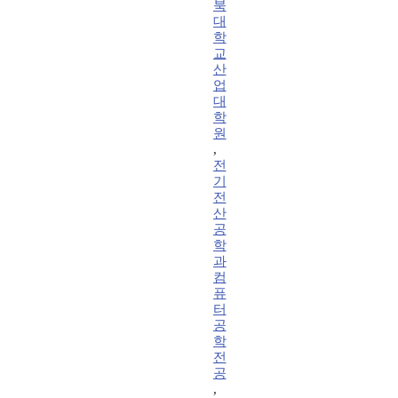
북
대
학
교
산
업
대
학
원
,
전
기
전
산
공
학
과
컴
퓨
터
공
학
전
공
,