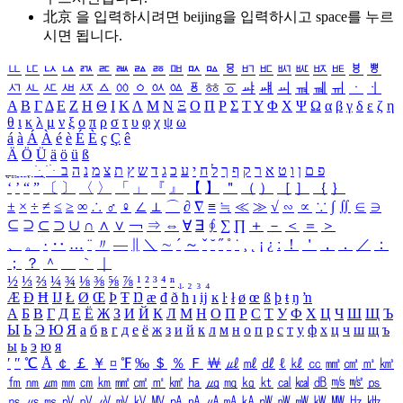
北京 을 입력하시려면
beijing
을 입력하시고 space를 누르
시면 됩니다.
ㅥ
ㅦ
ㅧ
ㅨ
ㅩ
ㅪ
ㅫ
ㅬ
ㅭ
ㅮ
ㅯ
ㅰ
ㅱ
ㅲ
ㅳ
ㅴ
ㅵ
ㅶ
ㅷ
ㅸ
ㅹ
ㅺ
ㅻ
ㅼ
ㅽ
ㅾ
ㅿ
ㆀ
ㆁ
ㆂ
ㆃ
ㆄ
ㆅ
ㆆ
ㆇ
ㆈ
ㆉ
ㆊ
ㆋ
ㆌ
ㆍ
ㆎ
Α
Β
Γ
Δ
Ε
Ζ
Η
Θ
Ι
Κ
Λ
Μ
Ν
Ξ
Ο
Π
Ρ
Σ
Τ
Υ
Φ
Χ
Ψ
Ω
α
β
γ
δ
ε
ζ
η
θ
ι
κ
λ
μ
ν
ξ
ο
π
ρ
σ
τ
υ
φ
χ
ψ
ω
á
à
Á
À
é
è
É
È
ç
Ç
ê
Ä
Ö
Ü
ä
ö
ü
ß
ְ
ֳ
ֲ
ֱ
ָ
ַ
ֵ
ֶ
ִ
ֹ
ּ
ֻ
ׂ
ׁ
ּ
ב
ה
נ
מ
צ
ת
ץ
ש
ד
ג
כ
ע
י
ח
ל
ך
ף
ק
ר
א
ט
ו
ן
ם
פ
‘
’
“
”
〔
〕
〈
〉
「
」
『
』
【
】
＂
（
）
［
］
｛
｝
±
×
÷
≠
≤
≥
∞
∴
♂
♀
∠
⊥
⌒
∂
∇
≡
≒
≪
≫
√
∽
∝
∵
∫
∬
∈
∋
⊆
⊇
⊂
⊃
∪
∩
∧
∨
￢
⇒
⇔
∀
∃
∮
∑
∏
＋
－
＜
＝
＞
、
。
·
‥
…
¨
〃
―
∥
＼
∼
´
～
ˇ
˘
˝
˚
˙
¸
˛
¡
¿
ː
！
＇
，
．
／
：
；
？
＾
＿
｀
｜
½
⅓
⅔
¼
¾
⅛
⅜
⅝
⅞
¹
²
³
⁴
ⁿ
₁
₂
₃
₄
Æ
Ð
Ħ
Ĳ
Ł
Ø
Œ
Þ
Ŧ
Ŋ
æ
đ
ð
ħ
ı
ĳ
ĸ
ŀ
ł
ø
œ
ß
þ
ŧ
ŋ
ŉ
А
Б
В
Г
Д
Е
Ё
Ж
З
И
Й
К
Л
М
Н
О
П
Р
С
Т
У
Ф
Х
Ц
Ч
Ш
Щ
Ъ
Ы
Ь
Э
Ю
Я
а
б
в
г
д
е
ё
ж
з
и
й
к
л
м
н
о
п
р
с
т
у
ф
х
ц
ч
ш
щ
ъ
ы
ь
э
ю
я
′
″
℃
Å
￠
￡
￥
¤
℉
‰
＄
％
Ｆ
￦
㎕
㎖
㎗
ℓ
㎘
㏄
㎣
㎤
㎥
㎦
㎙
㎚
㎛
㎜
㎝
㎞
㎟
㎠
㎡
㎢
㏊
㎍
㎎
㎏
㏏
㎈
㎉
㏈
㎧
㎨
㎰
㎱
㎲
㎳
㎴
㎵
㎶
㎷
㎸
㎹
㎀
㎁
㎂
㎃
㎄
㎺
㎻
㎽
㎾
㎿
㎐
㎑