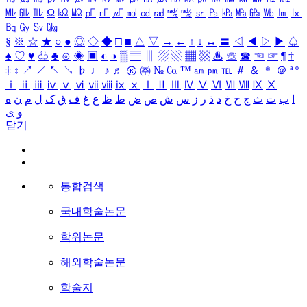
㎒
㎓
㎔
Ω
㏀
㏁
㎊
㎋
㎌
㏖
㏅
㎭
㎮
㎯
㏛
㎩
㎪
㎫
㎬
㏝
㏐
㏓
㏃
㏉
㏜
㏆
§
※
☆
★
○
●
◎
◇
◆
□
■
△
▽
→
←
↑
↓
↔
〓
◁
◀
▷
▶
♤
♠
♡
♥
♧
♣
⊙
◈
▣
◐
◑
▒
▤
▥
▨
▧
▦
▩
♨
☏
☎
☜
☞
¶
†
‡
↕
↗
↙
↖
↘
♭
♩
♪
♬
㉿
㈜
№
㏇
™
㏂
㏘
℡
＃
＆
＊
＠
ª
º
ⅰ
ⅱ
ⅲ
ⅳ
ⅴ
ⅵ
ⅶ
ⅷ
ⅸ
ⅹ
Ⅰ
Ⅱ
Ⅲ
Ⅳ
Ⅴ
Ⅵ
Ⅶ
Ⅷ
Ⅸ
Ⅹ
ا
ب
ت
ث
ج
ح
خ
د
ذ
ر
ز
س
ش
ص
ض
ط
ظ
ع
غ
ف
ق
ک
ل
م
ن
ه
و
ی
닫기
통합검색
국내학술논문
학위논문
해외학술논문
학술지