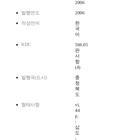
2006
발행연도
2006
작성언어
한
국
어
KDC
566.05
판
사
항
(4)
발행국(도시)
충
청
북
도
형태사항
vi,
44
p.
:
삽
도
;