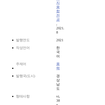
지
융
합
전
공
,
2021.
8
발행연도
2021
작성언어
한
국
어
주제어
풍
력
발행국(도시)
경
상
남
도
형태사항
vi,
38
p.