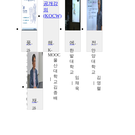
풍력에너지개론
해상풍력발전의 이해
에너지터빈시스템
전력전자응용
K-
과
한
안
MOOC
학
밭
양
울
기
대
대
산
술
학
학
대
연
교
교
학
합
임
김
교
대
채
영
김
학
욱
렬
종
원
배
대
재생열전기 공학 기초
학
과
교
학
김
기
현
술
구
연