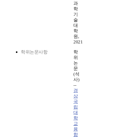
과
학
기
술
대
학
원,
2021
학위논문사항
학
위
논
문
(석
사)
--
경
상
국
립
대
학
교
융
합