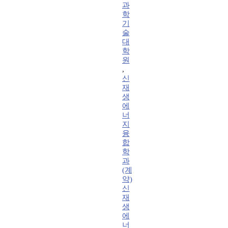
과
학
기
술
대
학
원
,
신
재
생
에
너
지
융
합
학
과
(계
약)
신
재
생
에
너