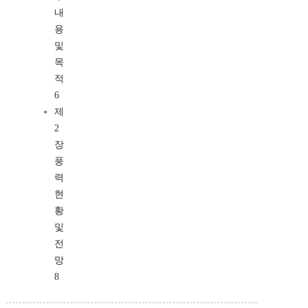
내
용
및
목
적
6
제
2
장
풍
력
현
황
및
전
망
8