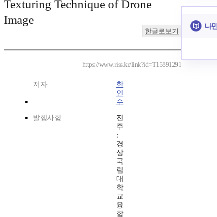
Texturing Technique of Drone
Image
나만
한글로보기
https://www.riss.kr/link?id=T15891291
저자
한
인
수
발행사항
진
주
:
경
상
국
립
대
학
교
융
합