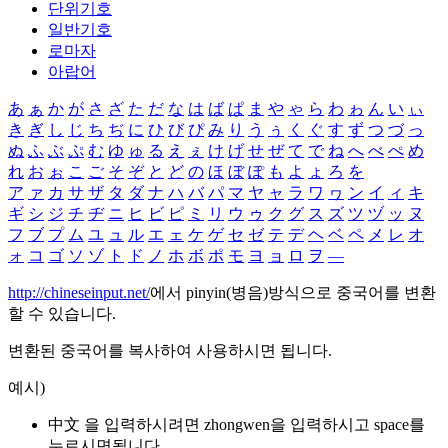
단위기호
일반기호
로마자
아랍어
あ
ぁ
か
が
さ
ざ
た
だ
な
は
ば
ぱ
ま
や
ゃ
ら
わ
ゎ
ん
い
ぃ
き
ぎ
し
じ
ち
ぢ
に
ひ
び
ぴ
み
り
う
ぅ
く
ぐ
す
ず
つ
づ
っ
ぬ
ふ
ぶ
ぷ
む
ゆ
ゅ
る
え
ぇ
け
げ
せ
ぜ
て
で
ね
へ
べ
ぺ
め
れ
お
ぉ
こ
ご
そ
ぞ
と
ど
の
ほ
ぼ
ぽ
も
よ
ょ
ろ
を
ア
ァ
カ
サ
ザ
タ
ダ
ナ
ハ
バ
パ
マ
ヤ
ャ
ラ
ワ
ヮ
ン
イ
ィ
キ
ギ
シ
ジ
チ
ヂ
ニ
ヒ
ビ
ピ
ミ
リ
ウ
ゥ
ク
グ
ス
ズ
ツ
ヅ
ッ
ヌ
フ
ブ
プ
ム
ユ
ュ
ル
エ
ェ
ケ
ゲ
セ
ゼ
テ
デ
ヘ
ベ
ペ
メ
レ
オ
ォ
コ
ゴ
ソ
ゾ
ト
ド
ノ
ホ
ボ
ポ
モ
ヨ
ョ
ロ
ヲ
―
http://chineseinput.net/
에서 pinyin(병음)방식으로 중국어를 변환
할 수 있습니다.
변환된 중국어를 복사하여 사용하시면 됩니다.
예시)
中文 을 입력하시려면
zhongwen
을 입력하시고 space를
누르시면됩니다.