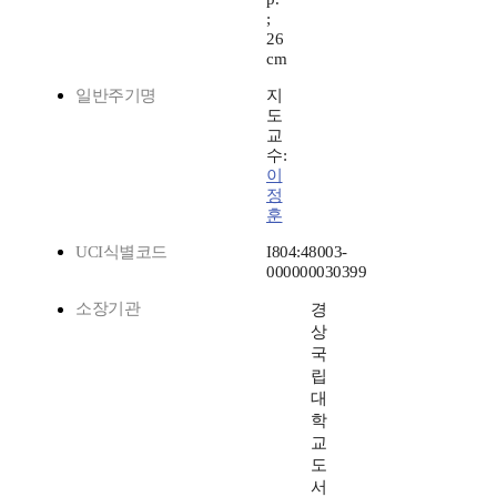
;
26
cm
일반주기명
지
도
교
수:
이
정
훈
UCI식별코드
I804:48003-
000000030399
소장기관
경
상
국
립
대
학
교
도
서