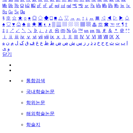
㎒
㎓
㎔
Ω
㏀
㏁
㎊
㎋
㎌
㏖
㏅
㎭
㎮
㎯
㏛
㎩
㎪
㎫
㎬
㏝
㏐
㏓
㏃
㏉
㏜
㏆
§
※
☆
★
○
●
◎
◇
◆
□
■
△
▽
→
←
↑
↓
↔
〓
◁
◀
▷
▶
♤
♠
♡
♥
♧
♣
⊙
◈
▣
◐
◑
▒
▤
▥
▨
▧
▦
▩
♨
☏
☎
☜
☞
¶
†
‡
↕
↗
↙
↖
↘
♭
♩
♪
♬
㉿
㈜
№
㏇
™
㏂
㏘
℡
＃
＆
＊
＠
ª
º
ⅰ
ⅱ
ⅲ
ⅳ
ⅴ
ⅵ
ⅶ
ⅷ
ⅸ
ⅹ
Ⅰ
Ⅱ
Ⅲ
Ⅳ
Ⅴ
Ⅵ
Ⅶ
Ⅷ
Ⅸ
Ⅹ
ا
ب
ت
ث
ج
ح
خ
د
ذ
ر
ز
س
ش
ص
ض
ط
ظ
ع
غ
ف
ق
ک
ل
م
ن
ه
و
ی
닫기
통합검색
국내학술논문
학위논문
해외학술논문
학술지