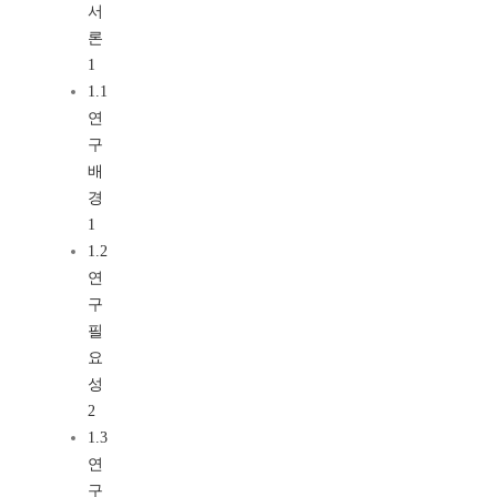
서
론
1
1.1
연
구
배
경
1
1.2
연
구
필
요
성
2
1.3
연
구