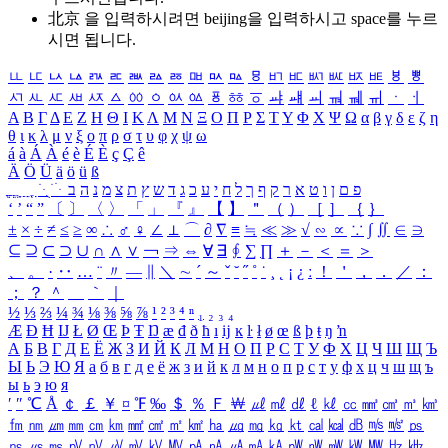
北京 을 입력하시려면
beijing
을 입력하시고 space를 누르
시면 됩니다.
ㅥ
ㅦ
ㅧ
ㅨ
ㅩ
ㅪ
ㅫ
ㅬ
ㅭ
ㅮ
ㅯ
ㅰ
ㅱ
ㅲ
ㅳ
ㅴ
ㅵ
ㅶ
ㅷ
ㅸ
ㅹ
ㅺ
ㅻ
ㅼ
ㅽ
ㅾ
ㅿ
ㆀ
ㆁ
ㆂ
ㆃ
ㆄ
ㆅ
ㆆ
ㆇ
ㆈ
ㆉ
ㆊ
ㆋ
ㆌ
ㆍ
ㆎ
Α
Β
Γ
Δ
Ε
Ζ
Η
Θ
Ι
Κ
Λ
Μ
Ν
Ξ
Ο
Π
Ρ
Σ
Τ
Υ
Φ
Χ
Ψ
Ω
α
β
γ
δ
ε
ζ
η
θ
ι
κ
λ
μ
ν
ξ
ο
π
ρ
σ
τ
υ
φ
χ
ψ
ω
á
à
Á
À
é
è
É
È
ç
Ç
ê
Ä
Ö
Ü
ä
ö
ü
ß
ְ
ֳ
ֲ
ֱ
ָ
ַ
ֵ
ֶ
ִ
ֹ
ּ
ֻ
ׂ
ׁ
ּ
ב
ה
נ
מ
צ
ת
ץ
ש
ד
ג
כ
ע
י
ח
ל
ך
ף
ק
ר
א
ט
ו
ן
ם
פ
‘
’
“
”
〔
〕
〈
〉
「
」
『
』
【
】
＂
（
）
［
］
｛
｝
±
×
÷
≠
≤
≥
∞
∴
♂
♀
∠
⊥
⌒
∂
∇
≡
≒
≪
≫
√
∽
∝
∵
∫
∬
∈
∋
⊆
⊇
⊂
⊃
∪
∩
∧
∨
￢
⇒
⇔
∀
∃
∮
∑
∏
＋
－
＜
＝
＞
、
。
·
‥
…
¨
〃
―
∥
＼
∼
´
～
ˇ
˘
˝
˚
˙
¸
˛
¡
¿
ː
！
＇
，
．
／
：
；
？
＾
＿
｀
｜
½
⅓
⅔
¼
¾
⅛
⅜
⅝
⅞
¹
²
³
⁴
ⁿ
₁
₂
₃
₄
Æ
Ð
Ħ
Ĳ
Ł
Ø
Œ
Þ
Ŧ
Ŋ
æ
đ
ð
ħ
ı
ĳ
ĸ
ŀ
ł
ø
œ
ß
þ
ŧ
ŋ
ŉ
А
Б
В
Г
Д
Е
Ё
Ж
З
И
Й
К
Л
М
Н
О
П
Р
С
Т
У
Ф
Х
Ц
Ч
Ш
Щ
Ъ
Ы
Ь
Э
Ю
Я
а
б
в
г
д
е
ё
ж
з
и
й
к
л
м
н
о
п
р
с
т
у
ф
х
ц
ч
ш
щ
ъ
ы
ь
э
ю
я
′
″
℃
Å
￠
￡
￥
¤
℉
‰
＄
％
Ｆ
￦
㎕
㎖
㎗
ℓ
㎘
㏄
㎣
㎤
㎥
㎦
㎙
㎚
㎛
㎜
㎝
㎞
㎟
㎠
㎡
㎢
㏊
㎍
㎎
㎏
㏏
㎈
㎉
㏈
㎧
㎨
㎰
㎱
㎲
㎳
㎴
㎵
㎶
㎷
㎸
㎹
㎀
㎁
㎂
㎃
㎄
㎺
㎻
㎽
㎾
㎿
㎐
㎑