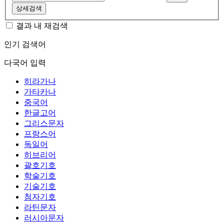
상세검색
결과 내 재검색
인기 검색어
다국어 입력
히라가나
가타카나
중국어
한글고어
그리스문자
프랑스어
독일어
히브리어
괄호기호
학술기호
기술기호
첨자기호
라틴문자
러시아문자