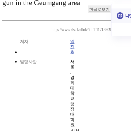
gun in the Geumgang area
한글로보기
나
https://www.riss.kr/link?id=T11715509
저자
임
진
호
발행사항
서
울
:
경
희
대
학
교
행
정
대
학
원,
2009