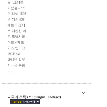
된 8道제를
기본골격으
로 하여 1896
년 기존 8道
제를 13道제
로 개편한 이
후 특별시와
직할시제도
가 도입되고
1994년과
1995년 일부
시ㆍ군 통합
되...
다국어 초록 (Multilingual Abstract)