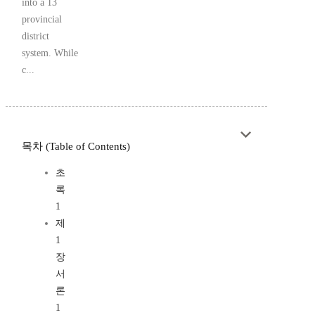
into a 13
provincial
district
system. While
c...
목차 (Table of Contents)
초
록
1
제
1
장
서
론
1