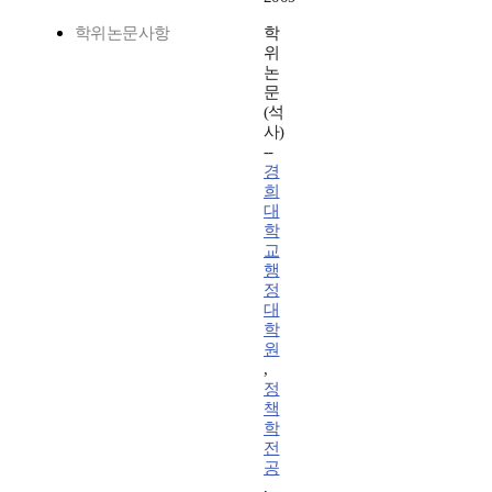
학위논문사항
학
위
논
문
(석
사)
--
경
희
대
학
교
행
정
대
학
원
,
정
책
학
전
공
,