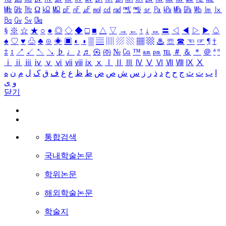
㎒
㎓
㎔
Ω
㏀
㏁
㎊
㎋
㎌
㏖
㏅
㎭
㎮
㎯
㏛
㎩
㎪
㎫
㎬
㏝
㏐
㏓
㏃
㏉
㏜
㏆
§
※
☆
★
○
●
◎
◇
◆
□
■
△
▽
→
←
↑
↓
↔
〓
◁
◀
▷
▶
♤
♠
♡
♥
♧
♣
⊙
◈
▣
◐
◑
▒
▤
▥
▨
▧
▦
▩
♨
☏
☎
☜
☞
¶
†
‡
↕
↗
↙
↖
↘
♭
♩
♪
♬
㉿
㈜
№
㏇
™
㏂
㏘
℡
＃
＆
＊
＠
ª
º
ⅰ
ⅱ
ⅲ
ⅳ
ⅴ
ⅵ
ⅶ
ⅷ
ⅸ
ⅹ
Ⅰ
Ⅱ
Ⅲ
Ⅳ
Ⅴ
Ⅵ
Ⅶ
Ⅷ
Ⅸ
Ⅹ
ا
ب
ت
ث
ج
ح
خ
د
ذ
ر
ز
س
ش
ص
ض
ط
ظ
ع
غ
ف
ق
ک
ل
م
ن
ه
و
ی
닫기
통합검색
국내학술논문
학위논문
해외학술논문
학술지