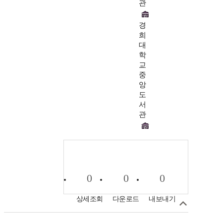
관
경
희
대
학
교
중
앙
도
서
관
0
0
0
상세조회
다운로드
내보내기