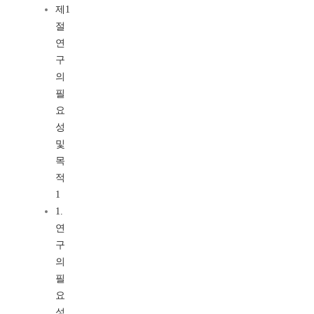
제1
절
연
구
의
필
요
성
및
목
적
1
1.
연
구
의
필
요
성