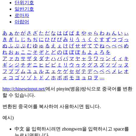
단위기호
일반기호
로마자
아랍어
あ
ぁ
か
が
さ
ざ
た
だ
な
は
ば
ぱ
ま
や
ゃ
ら
わ
ゎ
ん
い
ぃ
き
ぎ
し
じ
ち
ぢ
に
ひ
び
ぴ
み
り
う
ぅ
く
ぐ
す
ず
つ
づ
っ
ぬ
ふ
ぶ
ぷ
む
ゆ
ゅ
る
え
ぇ
け
げ
せ
ぜ
て
で
ね
へ
べ
ぺ
め
れ
お
ぉ
こ
ご
そ
ぞ
と
ど
の
ほ
ぼ
ぽ
も
よ
ょ
ろ
を
ア
ァ
カ
サ
ザ
タ
ダ
ナ
ハ
バ
パ
マ
ヤ
ャ
ラ
ワ
ヮ
ン
イ
ィ
キ
ギ
シ
ジ
チ
ヂ
ニ
ヒ
ビ
ピ
ミ
リ
ウ
ゥ
ク
グ
ス
ズ
ツ
ヅ
ッ
ヌ
フ
ブ
プ
ム
ユ
ュ
ル
エ
ェ
ケ
ゲ
セ
ゼ
テ
デ
ヘ
ベ
ペ
メ
レ
オ
ォ
コ
ゴ
ソ
ゾ
ト
ド
ノ
ホ
ボ
ポ
モ
ヨ
ョ
ロ
ヲ
―
http://chineseinput.net/
에서 pinyin(병음)방식으로 중국어를 변환
할 수 있습니다.
변환된 중국어를 복사하여 사용하시면 됩니다.
예시)
中文 을 입력하시려면
zhongwen
을 입력하시고 space를
누르시면됩니다.