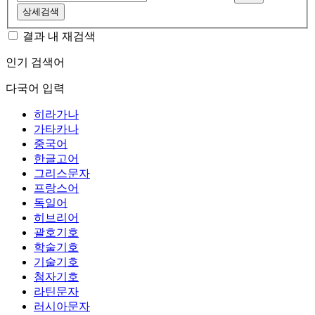
상세검색
결과 내 재검색
인기 검색어
다국어 입력
히라가나
가타카나
중국어
한글고어
그리스문자
프랑스어
독일어
히브리어
괄호기호
학술기호
기술기호
첨자기호
라틴문자
러시아문자