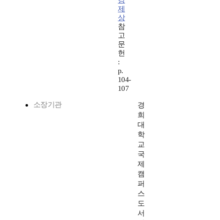
강
제
상
참
고
문
헌
:
p.
104-
107
소장기관
경
희
대
학
교
국
제
캠
퍼
스
도
서