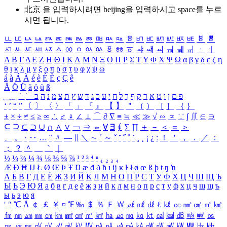
北京 을 입력하시려면
beijing
을 입력하시고 space를 누르
시면 됩니다.
ㅥ
ㅦ
ㅧ
ㅨ
ㅩ
ㅪ
ㅫ
ㅬ
ㅭ
ㅮ
ㅯ
ㅰ
ㅱ
ㅲ
ㅳ
ㅴ
ㅵ
ㅶ
ㅷ
ㅸ
ㅹ
ㅺ
ㅻ
ㅼ
ㅽ
ㅾ
ㅿ
ㆀ
ㆁ
ㆂ
ㆃ
ㆄ
ㆅ
ㆆ
ㆇ
ㆈ
ㆉ
ㆊ
ㆋ
ㆌ
ㆍ
ㆎ
Α
Β
Γ
Δ
Ε
Ζ
Η
Θ
Ι
Κ
Λ
Μ
Ν
Ξ
Ο
Π
Ρ
Σ
Τ
Υ
Φ
Χ
Ψ
Ω
α
β
γ
δ
ε
ζ
η
θ
ι
κ
λ
μ
ν
ξ
ο
π
ρ
σ
τ
υ
φ
χ
ψ
ω
á
à
Á
À
é
è
É
È
ç
Ç
ê
Ä
Ö
Ü
ä
ö
ü
ß
ְ
ֳ
ֲ
ֱ
ָ
ַ
ֵ
ֶ
ִ
ֹ
ּ
ֻ
ׂ
ׁ
ּ
ב
ה
נ
מ
צ
ת
ץ
ש
ד
ג
כ
ע
י
ח
ל
ך
ף
ק
ר
א
ט
ו
ן
ם
פ
‘
’
“
”
〔
〕
〈
〉
「
」
『
』
【
】
＂
（
）
［
］
｛
｝
±
×
÷
≠
≤
≥
∞
∴
♂
♀
∠
⊥
⌒
∂
∇
≡
≒
≪
≫
√
∽
∝
∵
∫
∬
∈
∋
⊆
⊇
⊂
⊃
∪
∩
∧
∨
￢
⇒
⇔
∀
∃
∮
∑
∏
＋
－
＜
＝
＞
、
。
·
‥
…
¨
〃
―
∥
＼
∼
´
～
ˇ
˘
˝
˚
˙
¸
˛
¡
¿
ː
！
＇
，
．
／
：
；
？
＾
＿
｀
｜
½
⅓
⅔
¼
¾
⅛
⅜
⅝
⅞
¹
²
³
⁴
ⁿ
₁
₂
₃
₄
Æ
Ð
Ħ
Ĳ
Ł
Ø
Œ
Þ
Ŧ
Ŋ
æ
đ
ð
ħ
ı
ĳ
ĸ
ŀ
ł
ø
œ
ß
þ
ŧ
ŋ
ŉ
А
Б
В
Г
Д
Е
Ё
Ж
З
И
Й
К
Л
М
Н
О
П
Р
С
Т
У
Ф
Х
Ц
Ч
Ш
Щ
Ъ
Ы
Ь
Э
Ю
Я
а
б
в
г
д
е
ё
ж
з
и
й
к
л
м
н
о
п
р
с
т
у
ф
х
ц
ч
ш
щ
ъ
ы
ь
э
ю
я
′
″
℃
Å
￠
￡
￥
¤
℉
‰
＄
％
Ｆ
￦
㎕
㎖
㎗
ℓ
㎘
㏄
㎣
㎤
㎥
㎦
㎙
㎚
㎛
㎜
㎝
㎞
㎟
㎠
㎡
㎢
㏊
㎍
㎎
㎏
㏏
㎈
㎉
㏈
㎧
㎨
㎰
㎱
㎲
㎳
㎴
㎵
㎶
㎷
㎸
㎹
㎀
㎁
㎂
㎃
㎄
㎺
㎻
㎽
㎾
㎿
㎐
㎑