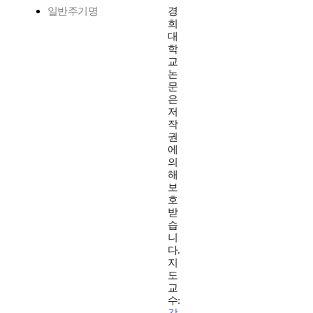
일반주기명
경
희
대
학
교
논
문
은
저
작
권
에
의
해
보
호
받
습
니
다.
지
도
교
수: