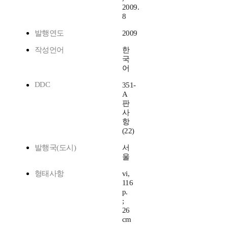
2009.
8
발행연도
2009
작성언어
한
국
어
DDC
351-
A
판
사
항
(22)
발행국(도시)
서
울
형태사항
vi,
116
p.
;
26
cm