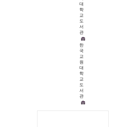
대
학
교
도
서
관
한
국
교
원
대
학
교
도
서
관