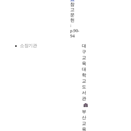
참
고
문
헌
:
p.90-
94
소장기관
대
구
교
육
대
학
교
도
서
관
부
산
교
육