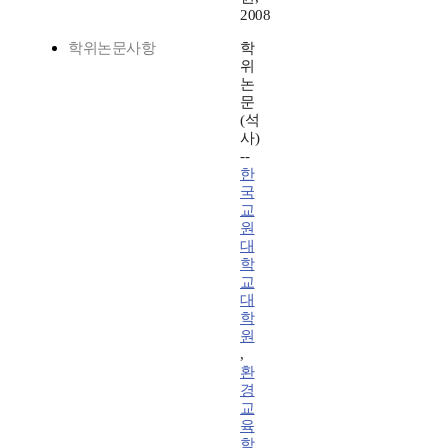
2008
학위논문사항
학
위
논
문
(석
사)
--
한
국
교
원
대
학
교
대
학
원
,
환
경
교
육
학