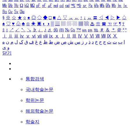
㎒
㎓
㎔
Ω
㏀
㏁
㎊
㎋
㎌
㏖
㏅
㎭
㎮
㎯
㏛
㎩
㎪
㎫
㎬
㏝
㏐
㏓
㏃
㏉
㏜
㏆
§
※
☆
★
○
●
◎
◇
◆
□
■
△
▽
→
←
↑
↓
↔
〓
◁
◀
▷
▶
♤
♠
♡
♥
♧
♣
⊙
◈
▣
◐
◑
▒
▤
▥
▨
▧
▦
▩
♨
☏
☎
☜
☞
¶
†
‡
↕
↗
↙
↖
↘
♭
♩
♪
♬
㉿
㈜
№
㏇
™
㏂
㏘
℡
＃
＆
＊
＠
ª
º
ⅰ
ⅱ
ⅲ
ⅳ
ⅴ
ⅵ
ⅶ
ⅷ
ⅸ
ⅹ
Ⅰ
Ⅱ
Ⅲ
Ⅳ
Ⅴ
Ⅵ
Ⅶ
Ⅷ
Ⅸ
Ⅹ
ا
ب
ت
ث
ج
ح
خ
د
ذ
ر
ز
س
ش
ص
ض
ط
ظ
ع
غ
ف
ق
ک
ل
م
ن
ه
و
ی
닫기
통합검색
국내학술논문
학위논문
해외학술논문
학술지