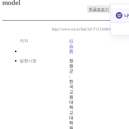
model
한글로보기
나
https://www.riss.kr/link?id=T11334404
저자
이
승
환
발행사항
청
원
군
:
한
국
교
원
대
학
교
대
학
원,