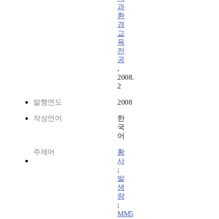
과
환
경
교
육
전
공
,
2008.
2
발행연도
2008
작성언어
한
국
어
주제어
황
사
;
발
생
량
;
MM5