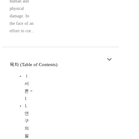
human and
physical
damage. In
the face of an
effort to cor...
목차 (Table of Contents)
Ⅰ.
서
론 =
1
1.
연
구
의
필