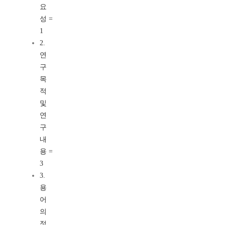
요
성 =
1
2.
연
구
목
적
및
연
구
내
용 =
3
3.
용
어
의
정