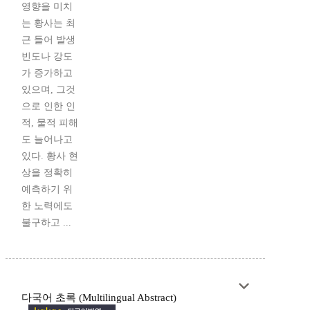
영향을 미치
는 황사는 최
근 들어 발생
빈도나 강도
가 증가하고
있으며, 그것
으로 인한 인
적, 물적 피해
도 늘어나고
있다. 황사 현
상을 정확히
예측하기 위
한 노력에도
불구하고 ...
다국어 초록 (Multilingual Abstract)