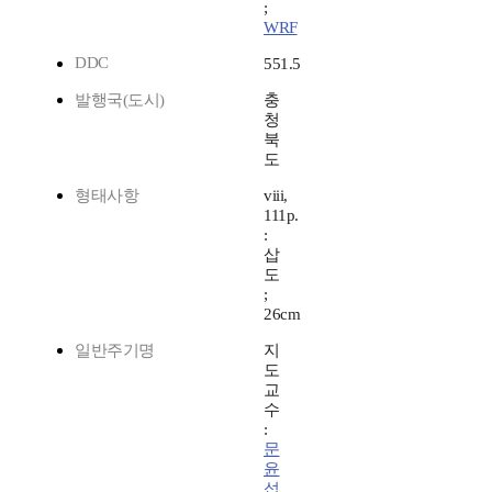
;
WRF
DDC
551.5
발행국(도시)
충
청
북
도
형태사항
viii,
111p.
:
삽
도
;
26cm
일반주기명
지
도
교
수
:
문
윤
섭