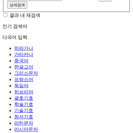
상세검색
결과 내 재검색
인기 검색어
다국어 입력
히라가나
가타카나
중국어
한글고어
그리스문자
프랑스어
독일어
히브리어
괄호기호
학술기호
기술기호
첨자기호
라틴문자
러시아문자