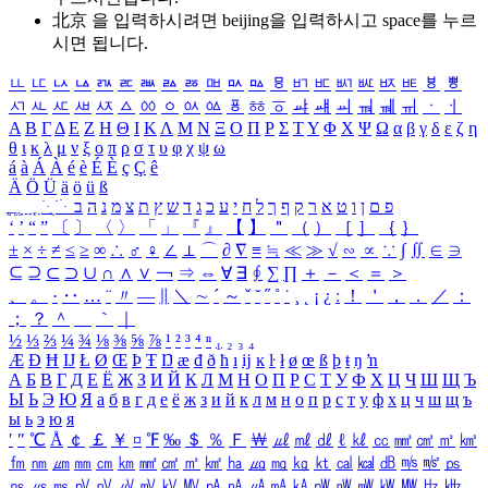
北京 을 입력하시려면
beijing
을 입력하시고 space를 누르
시면 됩니다.
ㅥ
ㅦ
ㅧ
ㅨ
ㅩ
ㅪ
ㅫ
ㅬ
ㅭ
ㅮ
ㅯ
ㅰ
ㅱ
ㅲ
ㅳ
ㅴ
ㅵ
ㅶ
ㅷ
ㅸ
ㅹ
ㅺ
ㅻ
ㅼ
ㅽ
ㅾ
ㅿ
ㆀ
ㆁ
ㆂ
ㆃ
ㆄ
ㆅ
ㆆ
ㆇ
ㆈ
ㆉ
ㆊ
ㆋ
ㆌ
ㆍ
ㆎ
Α
Β
Γ
Δ
Ε
Ζ
Η
Θ
Ι
Κ
Λ
Μ
Ν
Ξ
Ο
Π
Ρ
Σ
Τ
Υ
Φ
Χ
Ψ
Ω
α
β
γ
δ
ε
ζ
η
θ
ι
κ
λ
μ
ν
ξ
ο
π
ρ
σ
τ
υ
φ
χ
ψ
ω
á
à
Á
À
é
è
É
È
ç
Ç
ê
Ä
Ö
Ü
ä
ö
ü
ß
ְ
ֳ
ֲ
ֱ
ָ
ַ
ֵ
ֶ
ִ
ֹ
ּ
ֻ
ׂ
ׁ
ּ
ב
ה
נ
מ
צ
ת
ץ
ש
ד
ג
כ
ע
י
ח
ל
ך
ף
ק
ר
א
ט
ו
ן
ם
פ
‘
’
“
”
〔
〕
〈
〉
「
」
『
』
【
】
＂
（
）
［
］
｛
｝
±
×
÷
≠
≤
≥
∞
∴
♂
♀
∠
⊥
⌒
∂
∇
≡
≒
≪
≫
√
∽
∝
∵
∫
∬
∈
∋
⊆
⊇
⊂
⊃
∪
∩
∧
∨
￢
⇒
⇔
∀
∃
∮
∑
∏
＋
－
＜
＝
＞
、
。
·
‥
…
¨
〃
―
∥
＼
∼
´
～
ˇ
˘
˝
˚
˙
¸
˛
¡
¿
ː
！
＇
，
．
／
：
；
？
＾
＿
｀
｜
½
⅓
⅔
¼
¾
⅛
⅜
⅝
⅞
¹
²
³
⁴
ⁿ
₁
₂
₃
₄
Æ
Ð
Ħ
Ĳ
Ł
Ø
Œ
Þ
Ŧ
Ŋ
æ
đ
ð
ħ
ı
ĳ
ĸ
ŀ
ł
ø
œ
ß
þ
ŧ
ŋ
ŉ
А
Б
В
Г
Д
Е
Ё
Ж
З
И
Й
К
Л
М
Н
О
П
Р
С
Т
У
Ф
Х
Ц
Ч
Ш
Щ
Ъ
Ы
Ь
Э
Ю
Я
а
б
в
г
д
е
ё
ж
з
и
й
к
л
м
н
о
п
р
с
т
у
ф
х
ц
ч
ш
щ
ъ
ы
ь
э
ю
я
′
″
℃
Å
￠
￡
￥
¤
℉
‰
＄
％
Ｆ
￦
㎕
㎖
㎗
ℓ
㎘
㏄
㎣
㎤
㎥
㎦
㎙
㎚
㎛
㎜
㎝
㎞
㎟
㎠
㎡
㎢
㏊
㎍
㎎
㎏
㏏
㎈
㎉
㏈
㎧
㎨
㎰
㎱
㎲
㎳
㎴
㎵
㎶
㎷
㎸
㎹
㎀
㎁
㎂
㎃
㎄
㎺
㎻
㎽
㎾
㎿
㎐
㎑