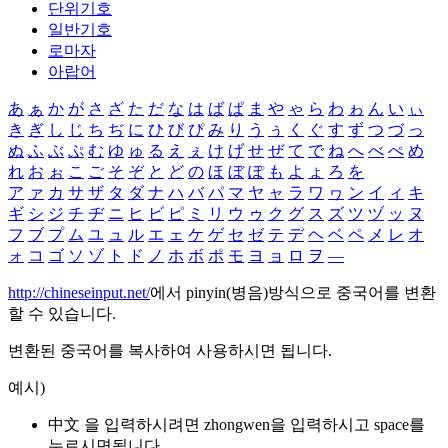
단위기호
일반기호
로마자
아랍어
あ
ぁ
か
が
さ
ざ
た
だ
な
は
ば
ぱ
ま
や
ゃ
ら
わ
ゎ
ん
い
ぃ
き
ぎ
し
じ
ち
ぢ
に
ひ
び
ぴ
み
り
う
ぅ
く
ぐ
す
ず
つ
づ
っ
ぬ
ふ
ぶ
ぷ
む
ゆ
ゅ
る
え
ぇ
け
げ
せ
ぜ
て
で
ね
へ
べ
ぺ
め
れ
お
ぉ
こ
ご
そ
ぞ
と
ど
の
ほ
ぼ
ぽ
も
よ
ょ
ろ
を
ア
ァ
カ
サ
ザ
タ
ダ
ナ
ハ
バ
パ
マ
ヤ
ャ
ラ
ワ
ヮ
ン
イ
ィ
キ
ギ
シ
ジ
チ
ヂ
ニ
ヒ
ビ
ピ
ミ
リ
ウ
ゥ
ク
グ
ス
ズ
ツ
ヅ
ッ
ヌ
フ
ブ
プ
ム
ユ
ュ
ル
エ
ェ
ケ
ゲ
セ
ゼ
テ
デ
ヘ
ベ
ペ
メ
レ
オ
ォ
コ
ゴ
ソ
ゾ
ト
ド
ノ
ホ
ボ
ポ
モ
ヨ
ョ
ロ
ヲ
―
http://chineseinput.net/
에서 pinyin(병음)방식으로 중국어를 변환
할 수 있습니다.
변환된 중국어를 복사하여 사용하시면 됩니다.
예시)
中文 을 입력하시려면
zhongwen
을 입력하시고 space를
누르시면됩니다.