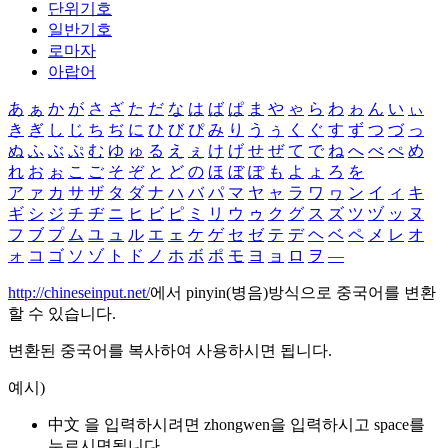
단위기호
일반기호
로마자
아랍어
あ
ぁ
か
が
さ
ざ
た
だ
な
は
ば
ぱ
ま
や
ゃ
ら
わ
ゎ
ん
い
ぃ
き
ぎ
し
じ
ち
ぢ
に
ひ
び
ぴ
み
り
う
ぅ
く
ぐ
す
ず
つ
づ
っ
ぬ
ふ
ぶ
ぷ
む
ゆ
ゅ
る
え
ぇ
け
げ
せ
ぜ
て
で
ね
へ
べ
ぺ
め
れ
お
ぉ
こ
ご
そ
ぞ
と
ど
の
ほ
ぼ
ぽ
も
よ
ょ
ろ
を
ア
ァ
カ
サ
ザ
タ
ダ
ナ
ハ
バ
パ
マ
ヤ
ャ
ラ
ワ
ヮ
ン
イ
ィ
キ
ギ
シ
ジ
チ
ヂ
ニ
ヒ
ビ
ピ
ミ
リ
ウ
ゥ
ク
グ
ス
ズ
ツ
ヅ
ッ
ヌ
フ
ブ
プ
ム
ユ
ュ
ル
エ
ェ
ケ
ゲ
セ
ゼ
テ
デ
ヘ
ベ
ペ
メ
レ
オ
ォ
コ
ゴ
ソ
ゾ
ト
ド
ノ
ホ
ボ
ポ
モ
ヨ
ョ
ロ
ヲ
―
http://chineseinput.net/
에서 pinyin(병음)방식으로 중국어를 변환
할 수 있습니다.
변환된 중국어를 복사하여 사용하시면 됩니다.
예시)
中文 을 입력하시려면
zhongwen
을 입력하시고 space를
누르시면됩니다.