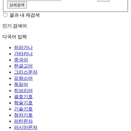
상세검색
결과 내 재검색
인기 검색어
다국어 입력
히라가나
가타카나
중국어
한글고어
그리스문자
프랑스어
독일어
히브리어
괄호기호
학술기호
기술기호
첨자기호
라틴문자
러시아문자