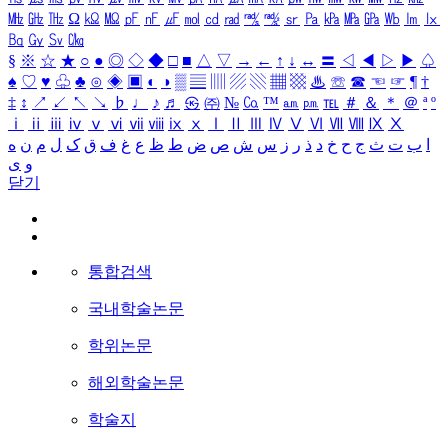
㎒
㎓
㎔
Ω
㏀
㏁
㎊
㎋
㎌
㏖
㏅
㎭
㎮
㎯
㏛
㎩
㎪
㎫
㎬
㏝
㏐
㏓
㏃
㏉
㏜
㏆
§
※
☆
★
○
●
◎
◇
◆
□
■
△
▽
→
←
↑
↓
↔
〓
◁
◀
▷
▶
♤
♠
♡
♥
♧
♣
⊙
◈
▣
◐
◑
▒
▤
▥
▨
▧
▦
▩
♨
☏
☎
☜
☞
¶
†
‡
↕
↗
↙
↖
↘
♭
♩
♪
♬
㉿
㈜
№
㏇
™
㏂
㏘
℡
＃
＆
＊
＠
ª
º
ⅰ
ⅱ
ⅲ
ⅳ
ⅴ
ⅵ
ⅶ
ⅷ
ⅸ
ⅹ
Ⅰ
Ⅱ
Ⅲ
Ⅳ
Ⅴ
Ⅵ
Ⅶ
Ⅷ
Ⅸ
Ⅹ
ا
ب
ت
ث
ج
ح
خ
د
ذ
ر
ز
س
ش
ص
ض
ط
ظ
ع
غ
ف
ق
ک
ل
م
ن
ه
و
ی
닫기
통합검색
국내학술논문
학위논문
해외학술논문
학술지