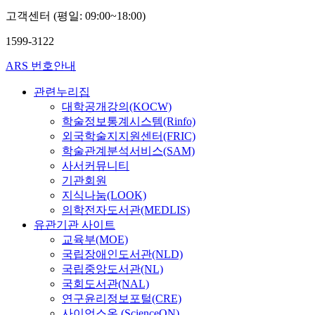
고객센터 (평일: 09:00~18:00)
1599-3122
ARS 번호안내
관련누리집
대학공개강의(KOCW)
학술정보통계시스템(Rinfo)
외국학술지지원센터(FRIC)
학술관계분석서비스(SAM)
사서커뮤니티
기관회원
지식나눔(LOOK)
의학전자도서관(MEDLIS)
유관기관 사이트
교육부(MOE)
국립장애인도서관(NLD)
국립중앙도서관(NL)
국회도서관(NAL)
연구윤리정보포털(CRE)
사이언스온 (ScienceON)