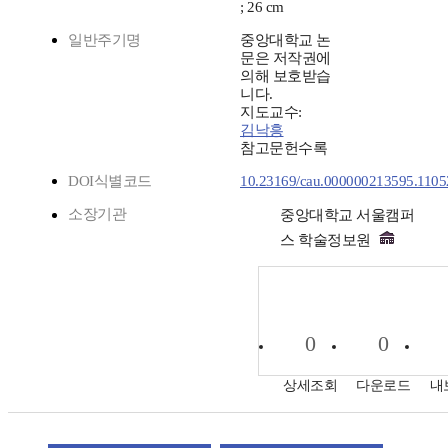
; 26 cm
일반주기명
중앙대학교 논
문은 저작권에
의해 보호받습
니다.
지도교수:
김낙흥
참고문헌수록
DOI식별코드
10.23169/cau.000000213595.1105
소장기관
중앙대학교 서울캠퍼
스 학술정보원
0
0
상세조회
다운로드
내