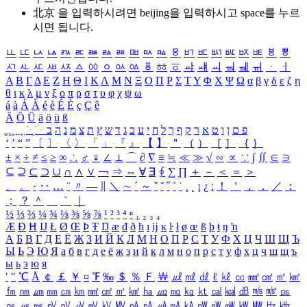
北京 을 입력하시려면
beijing
을 입력하시고 space를 누르
시면 됩니다.
ㅥ
ㅦ
ㅧ
ㅨ
ㅩ
ㅪ
ㅫ
ㅬ
ㅭ
ㅮ
ㅯ
ㅰ
ㅱ
ㅲ
ㅳ
ㅴ
ㅵ
ㅶ
ㅷ
ㅸ
ㅹ
ㅺ
ㅻ
ㅼ
ㅽ
ㅾ
ㅿ
ㆀ
ㆁ
ㆂ
ㆃ
ㆄ
ㆅ
ㆆ
ㆇ
ㆈ
ㆉ
ㆊ
ㆋ
ㆌ
ㆍ
ㆎ
Α
Β
Γ
Δ
Ε
Ζ
Η
Θ
Ι
Κ
Λ
Μ
Ν
Ξ
Ο
Π
Ρ
Σ
Τ
Υ
Φ
Χ
Ψ
Ω
α
β
γ
δ
ε
ζ
η
θ
ι
κ
λ
μ
ν
ξ
ο
π
ρ
σ
τ
υ
φ
χ
ψ
ω
á
à
Á
À
é
è
É
È
ç
Ç
ê
Ä
Ö
Ü
ä
ö
ü
ß
ְ
ֳ
ֲ
ֱ
ָ
ַ
ֵ
ֶ
ִ
ֹ
ּ
ֻ
ׂ
ׁ
ּ
ב
ה
נ
מ
צ
ת
ץ
ש
ד
ג
כ
ע
י
ח
ל
ך
ף
ק
ר
א
ט
ו
ן
ם
פ
‘
’
“
”
〔
〕
〈
〉
「
」
『
』
【
】
＂
（
）
［
］
｛
｝
±
×
÷
≠
≤
≥
∞
∴
♂
♀
∠
⊥
⌒
∂
∇
≡
≒
≪
≫
√
∽
∝
∵
∫
∬
∈
∋
⊆
⊇
⊂
⊃
∪
∩
∧
∨
￢
⇒
⇔
∀
∃
∮
∑
∏
＋
－
＜
＝
＞
、
。
·
‥
…
¨
〃
―
∥
＼
∼
´
～
ˇ
˘
˝
˚
˙
¸
˛
¡
¿
ː
！
＇
，
．
／
：
；
？
＾
＿
｀
｜
½
⅓
⅔
¼
¾
⅛
⅜
⅝
⅞
¹
²
³
⁴
ⁿ
₁
₂
₃
₄
Æ
Ð
Ħ
Ĳ
Ł
Ø
Œ
Þ
Ŧ
Ŋ
æ
đ
ð
ħ
ı
ĳ
ĸ
ŀ
ł
ø
œ
ß
þ
ŧ
ŋ
ŉ
А
Б
В
Г
Д
Е
Ё
Ж
З
И
Й
К
Л
М
Н
О
П
Р
С
Т
У
Ф
Х
Ц
Ч
Ш
Щ
Ъ
Ы
Ь
Э
Ю
Я
а
б
в
г
д
е
ё
ж
з
и
й
к
л
м
н
о
п
р
с
т
у
ф
х
ц
ч
ш
щ
ъ
ы
ь
э
ю
я
′
″
℃
Å
￠
￡
￥
¤
℉
‰
＄
％
Ｆ
￦
㎕
㎖
㎗
ℓ
㎘
㏄
㎣
㎤
㎥
㎦
㎙
㎚
㎛
㎜
㎝
㎞
㎟
㎠
㎡
㎢
㏊
㎍
㎎
㎏
㏏
㎈
㎉
㏈
㎧
㎨
㎰
㎱
㎲
㎳
㎴
㎵
㎶
㎷
㎸
㎹
㎀
㎁
㎂
㎃
㎄
㎺
㎻
㎽
㎾
㎿
㎐
㎑