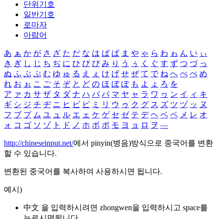
단위기호
일반기호
로마자
아랍어
あ
ぁ
か
が
さ
ざ
た
だ
な
は
ば
ぱ
ま
や
ゃ
ら
わ
ゎ
ん
い
ぃ
き
ぎ
し
じ
ち
ぢ
に
ひ
び
ぴ
み
り
う
ぅ
く
ぐ
す
ず
つ
づ
っ
ぬ
ふ
ぶ
ぷ
む
ゆ
ゅ
る
え
ぇ
け
げ
せ
ぜ
て
で
ね
へ
べ
ぺ
め
れ
お
ぉ
こ
ご
そ
ぞ
と
ど
の
ほ
ぼ
ぽ
も
よ
ょ
ろ
を
ア
ァ
カ
サ
ザ
タ
ダ
ナ
ハ
バ
パ
マ
ヤ
ャ
ラ
ワ
ヮ
ン
イ
ィ
キ
ギ
シ
ジ
チ
ヂ
ニ
ヒ
ビ
ピ
ミ
リ
ウ
ゥ
ク
グ
ス
ズ
ツ
ヅ
ッ
ヌ
フ
ブ
プ
ム
ユ
ュ
ル
エ
ェ
ケ
ゲ
セ
ゼ
テ
デ
ヘ
ベ
ペ
メ
レ
オ
ォ
コ
ゴ
ソ
ゾ
ト
ド
ノ
ホ
ボ
ポ
モ
ヨ
ョ
ロ
ヲ
―
http://chineseinput.net/
에서 pinyin(병음)방식으로 중국어를 변환
할 수 있습니다.
변환된 중국어를 복사하여 사용하시면 됩니다.
예시)
中文 을 입력하시려면
zhongwen
을 입력하시고 space를
누르시면됩니다.