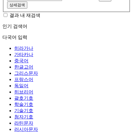
상세검색
결과 내 재검색
인기 검색어
다국어 입력
히라가나
가타카나
중국어
한글고어
그리스문자
프랑스어
독일어
히브리어
괄호기호
학술기호
기술기호
첨자기호
라틴문자
러시아문자