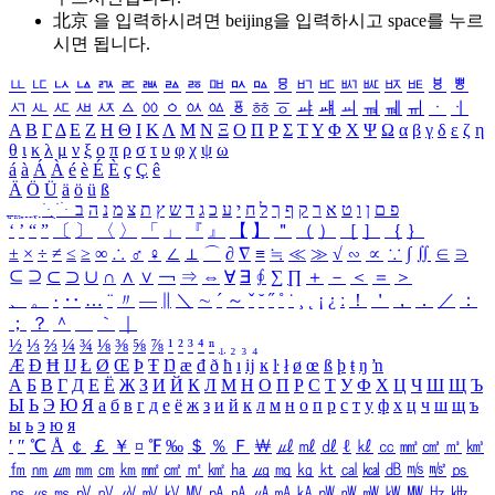
北京 을 입력하시려면
beijing
을 입력하시고 space를 누르
시면 됩니다.
ㅥ
ㅦ
ㅧ
ㅨ
ㅩ
ㅪ
ㅫ
ㅬ
ㅭ
ㅮ
ㅯ
ㅰ
ㅱ
ㅲ
ㅳ
ㅴ
ㅵ
ㅶ
ㅷ
ㅸ
ㅹ
ㅺ
ㅻ
ㅼ
ㅽ
ㅾ
ㅿ
ㆀ
ㆁ
ㆂ
ㆃ
ㆄ
ㆅ
ㆆ
ㆇ
ㆈ
ㆉ
ㆊ
ㆋ
ㆌ
ㆍ
ㆎ
Α
Β
Γ
Δ
Ε
Ζ
Η
Θ
Ι
Κ
Λ
Μ
Ν
Ξ
Ο
Π
Ρ
Σ
Τ
Υ
Φ
Χ
Ψ
Ω
α
β
γ
δ
ε
ζ
η
θ
ι
κ
λ
μ
ν
ξ
ο
π
ρ
σ
τ
υ
φ
χ
ψ
ω
á
à
Á
À
é
è
É
È
ç
Ç
ê
Ä
Ö
Ü
ä
ö
ü
ß
ְ
ֳ
ֲ
ֱ
ָ
ַ
ֵ
ֶ
ִ
ֹ
ּ
ֻ
ׂ
ׁ
ּ
ב
ה
נ
מ
צ
ת
ץ
ש
ד
ג
כ
ע
י
ח
ל
ך
ף
ק
ר
א
ט
ו
ן
ם
פ
‘
’
“
”
〔
〕
〈
〉
「
」
『
』
【
】
＂
（
）
［
］
｛
｝
±
×
÷
≠
≤
≥
∞
∴
♂
♀
∠
⊥
⌒
∂
∇
≡
≒
≪
≫
√
∽
∝
∵
∫
∬
∈
∋
⊆
⊇
⊂
⊃
∪
∩
∧
∨
￢
⇒
⇔
∀
∃
∮
∑
∏
＋
－
＜
＝
＞
、
。
·
‥
…
¨
〃
―
∥
＼
∼
´
～
ˇ
˘
˝
˚
˙
¸
˛
¡
¿
ː
！
＇
，
．
／
：
；
？
＾
＿
｀
｜
½
⅓
⅔
¼
¾
⅛
⅜
⅝
⅞
¹
²
³
⁴
ⁿ
₁
₂
₃
₄
Æ
Ð
Ħ
Ĳ
Ł
Ø
Œ
Þ
Ŧ
Ŋ
æ
đ
ð
ħ
ı
ĳ
ĸ
ŀ
ł
ø
œ
ß
þ
ŧ
ŋ
ŉ
А
Б
В
Г
Д
Е
Ё
Ж
З
И
Й
К
Л
М
Н
О
П
Р
С
Т
У
Ф
Х
Ц
Ч
Ш
Щ
Ъ
Ы
Ь
Э
Ю
Я
а
б
в
г
д
е
ё
ж
з
и
й
к
л
м
н
о
п
р
с
т
у
ф
х
ц
ч
ш
щ
ъ
ы
ь
э
ю
я
′
″
℃
Å
￠
￡
￥
¤
℉
‰
＄
％
Ｆ
￦
㎕
㎖
㎗
ℓ
㎘
㏄
㎣
㎤
㎥
㎦
㎙
㎚
㎛
㎜
㎝
㎞
㎟
㎠
㎡
㎢
㏊
㎍
㎎
㎏
㏏
㎈
㎉
㏈
㎧
㎨
㎰
㎱
㎲
㎳
㎴
㎵
㎶
㎷
㎸
㎹
㎀
㎁
㎂
㎃
㎄
㎺
㎻
㎽
㎾
㎿
㎐
㎑