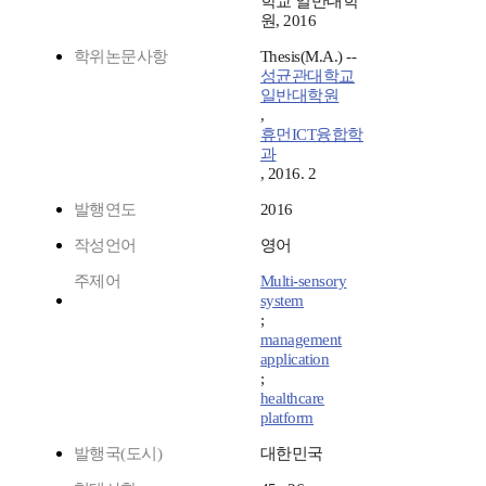
학교 일반대학
원, 2016
학위논문사항
Thesis(M.A.) --
성균관대학교
일반대학원
,
휴먼ICT융합학
과
, 2016. 2
발행연도
2016
작성언어
영어
주제어
Multi-sensory
system
;
management
application
;
healthcare
platform
발행국(도시)
대한민국