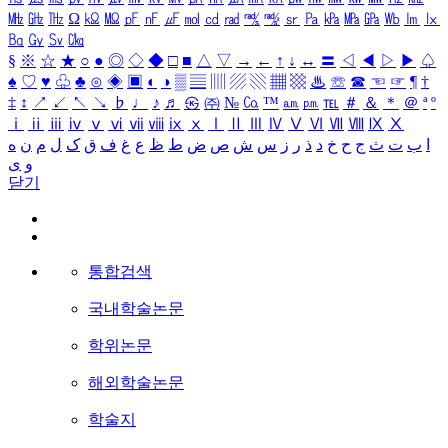
㎒
㎓
㎔
Ω
㏀
㏁
㎊
㎋
㎌
㏖
㏅
㎭
㎮
㎯
㏛
㎩
㎪
㎫
㎬
㏝
㏐
㏓
㏃
㏉
㏜
㏆
§
※
☆
★
○
●
◎
◇
◆
□
■
△
▽
→
←
↑
↓
↔
〓
◁
◀
▷
▶
♤
♠
♡
♥
♧
♣
⊙
◈
▣
◐
◑
▒
▤
▥
▨
▧
▦
▩
♨
☏
☎
☜
☞
¶
†
‡
↕
↗
↙
↖
↘
♭
♩
♪
♬
㉿
㈜
№
㏇
™
㏂
㏘
℡
＃
＆
＊
＠
ª
º
ⅰ
ⅱ
ⅲ
ⅳ
ⅴ
ⅵ
ⅶ
ⅷ
ⅸ
ⅹ
Ⅰ
Ⅱ
Ⅲ
Ⅳ
Ⅴ
Ⅵ
Ⅶ
Ⅷ
Ⅸ
Ⅹ
ا
ب
ت
ث
ج
ح
خ
د
ذ
ر
ز
س
ش
ص
ض
ط
ظ
ع
غ
ف
ق
ک
ل
م
ن
ه
و
ی
닫기
통합검색
국내학술논문
학위논문
해외학술논문
학술지