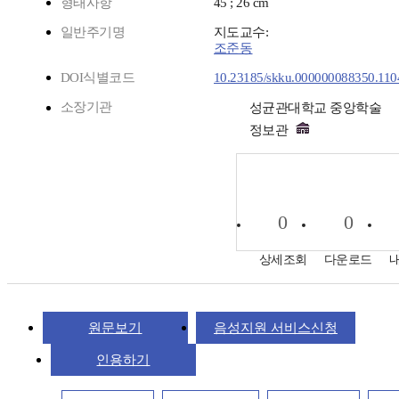
형태사항
45 ; 26 cm
일반주기명
지도교수:
조준동
DOI식별코드
10.23185/skku.000000088350.110
소장기관
성균관대학교 중앙학술
정보관
0
0
상세조회
다운로드
원문보기
음성지원 서비스신청
인용하기