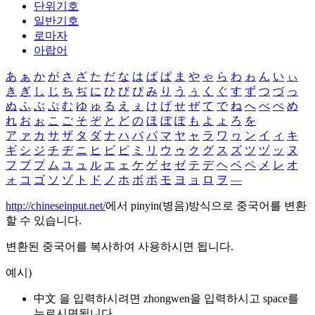
단위기호
일반기호
로마자
아랍어
あ
ぁ
か
が
さ
ざ
た
だ
な
は
ば
ぱ
ま
や
ゃ
ら
わ
ゎ
ん
い
ぃ
き
ぎ
し
じ
ち
ぢ
に
ひ
び
ぴ
み
り
う
ぅ
く
ぐ
す
ず
つ
づ
っ
ぬ
ふ
ぶ
ぷ
む
ゆ
ゅ
る
え
ぇ
け
げ
せ
ぜ
て
で
ね
へ
べ
ぺ
め
れ
お
ぉ
こ
ご
そ
ぞ
と
ど
の
ほ
ぼ
ぽ
も
よ
ょ
ろ
を
ア
ァ
カ
サ
ザ
タ
ダ
ナ
ハ
バ
パ
マ
ヤ
ャ
ラ
ワ
ヮ
ン
イ
ィ
キ
ギ
シ
ジ
チ
ヂ
ニ
ヒ
ビ
ピ
ミ
リ
ウ
ゥ
ク
グ
ス
ズ
ツ
ヅ
ッ
ヌ
フ
ブ
プ
ム
ユ
ュ
ル
エ
ェ
ケ
ゲ
セ
ゼ
テ
デ
ヘ
ベ
ペ
メ
レ
オ
ォ
コ
ゴ
ソ
ゾ
ト
ド
ノ
ホ
ボ
ポ
モ
ヨ
ョ
ロ
ヲ
―
http://chineseinput.net/
에서 pinyin(병음)방식으로 중국어를 변환
할 수 있습니다.
변환된 중국어를 복사하여 사용하시면 됩니다.
예시)
中文 을 입력하시려면
zhongwen
을 입력하시고 space를
누르시면됩니다.