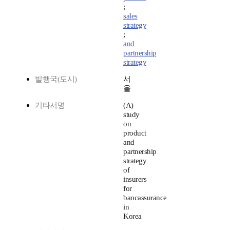
;
sales
strategy
;
and
partnership
strategy
발행국(도시)
서
울
기타서명
(A)
study
on
product
and
partnership
strategy
of
insurers
for
bancassurance
in
Korea