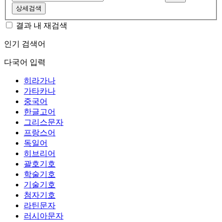
상세검색
결과 내 재검색
인기 검색어
다국어 입력
히라가나
가타카나
중국어
한글고어
그리스문자
프랑스어
독일어
히브리어
괄호기호
학술기호
기술기호
첨자기호
라틴문자
러시아문자