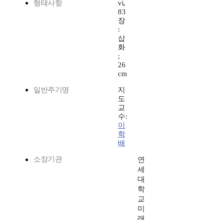
형태사항
vi,
83
장
:
삽
화
;
26
cm
일반주기명
지
도
교
수:
이
학
배
소장기관
연
세
대
학
교
미
래