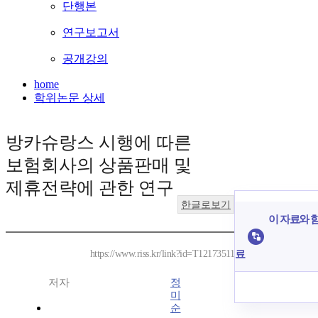
단행본
연구보고서
공개강의
home
학위논문 상세
방카슈랑스 시행에 따른
보험회사의 상품판매 및
제휴전략에 관한 연구
한글로보기
이 자료와 함
료
https://www.riss.kr/link?id=T12173511
저자
정
미
순