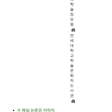
학
술
정
보
원
연
세
대
학
교
학
술
문
화
처
도
서
관
※ 해당 논문은 저작자