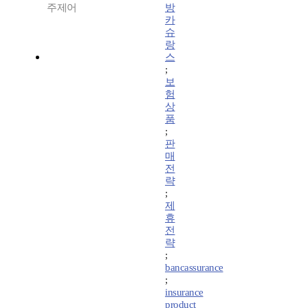
주제어
방
카
슈
랑
스
;
보
험
상
품
;
판
매
전
략
;
제
휴
전
략
;
bancassurance
;
insurance
product