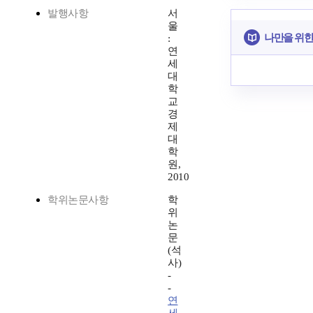
발행사항
서
울
나만을 위한
:
연
세
대
학
교
경
제
대
학
원,
2010
학위논문사항
학
위
논
문
(석
사)
-
-
연