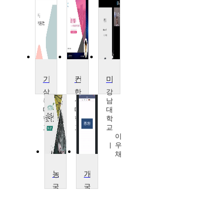
기업가정신과 창업
컨설팅방법론 2
마케팅관리
삼
한
강
육
성
남
대
대
대
학
학
학
교
교
교
박
임
이
철
욱
우
주
빈
채
농업경영과 농촌부동산
개인재무설계II
국
국
제
민
사
대
이
학