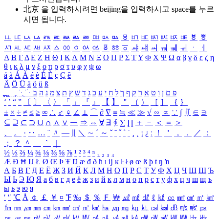
北京 을 입력하시려면
beijing
을 입력하시고 space를 누르
시면 됩니다.
ㅥ
ㅦ
ㅧ
ㅨ
ㅩ
ㅪ
ㅫ
ㅬ
ㅭ
ㅮ
ㅯ
ㅰ
ㅱ
ㅲ
ㅳ
ㅴ
ㅵ
ㅶ
ㅷ
ㅸ
ㅹ
ㅺ
ㅻ
ㅼ
ㅽ
ㅾ
ㅿ
ㆀ
ㆁ
ㆂ
ㆃ
ㆄ
ㆅ
ㆆ
ㆇ
ㆈ
ㆉ
ㆊ
ㆋ
ㆌ
ㆍ
ㆎ
Α
Β
Γ
Δ
Ε
Ζ
Η
Θ
Ι
Κ
Λ
Μ
Ν
Ξ
Ο
Π
Ρ
Σ
Τ
Υ
Φ
Χ
Ψ
Ω
α
β
γ
δ
ε
ζ
η
θ
ι
κ
λ
μ
ν
ξ
ο
π
ρ
σ
τ
υ
φ
χ
ψ
ω
á
à
Á
À
é
è
É
È
ç
Ç
ê
Ä
Ö
Ü
ä
ö
ü
ß
ְ
ֳ
ֲ
ֱ
ָ
ַ
ֵ
ֶ
ִ
ֹ
ּ
ֻ
ׂ
ׁ
ּ
ב
ה
נ
מ
צ
ת
ץ
ש
ד
ג
כ
ע
י
ח
ל
ך
ף
ק
ר
א
ט
ו
ן
ם
פ
‘
’
“
”
〔
〕
〈
〉
「
」
『
』
【
】
＂
（
）
［
］
｛
｝
±
×
÷
≠
≤
≥
∞
∴
♂
♀
∠
⊥
⌒
∂
∇
≡
≒
≪
≫
√
∽
∝
∵
∫
∬
∈
∋
⊆
⊇
⊂
⊃
∪
∩
∧
∨
￢
⇒
⇔
∀
∃
∮
∑
∏
＋
－
＜
＝
＞
、
。
·
‥
…
¨
〃
―
∥
＼
∼
´
～
ˇ
˘
˝
˚
˙
¸
˛
¡
¿
ː
！
＇
，
．
／
：
；
？
＾
＿
｀
｜
½
⅓
⅔
¼
¾
⅛
⅜
⅝
⅞
¹
²
³
⁴
ⁿ
₁
₂
₃
₄
Æ
Ð
Ħ
Ĳ
Ł
Ø
Œ
Þ
Ŧ
Ŋ
æ
đ
ð
ħ
ı
ĳ
ĸ
ŀ
ł
ø
œ
ß
þ
ŧ
ŋ
ŉ
А
Б
В
Г
Д
Е
Ё
Ж
З
И
Й
К
Л
М
Н
О
П
Р
С
Т
У
Ф
Х
Ц
Ч
Ш
Щ
Ъ
Ы
Ь
Э
Ю
Я
а
б
в
г
д
е
ё
ж
з
и
й
к
л
м
н
о
п
р
с
т
у
ф
х
ц
ч
ш
щ
ъ
ы
ь
э
ю
я
′
″
℃
Å
￠
￡
￥
¤
℉
‰
＄
％
Ｆ
￦
㎕
㎖
㎗
ℓ
㎘
㏄
㎣
㎤
㎥
㎦
㎙
㎚
㎛
㎜
㎝
㎞
㎟
㎠
㎡
㎢
㏊
㎍
㎎
㎏
㏏
㎈
㎉
㏈
㎧
㎨
㎰
㎱
㎲
㎳
㎴
㎵
㎶
㎷
㎸
㎹
㎀
㎁
㎂
㎃
㎄
㎺
㎻
㎽
㎾
㎿
㎐
㎑