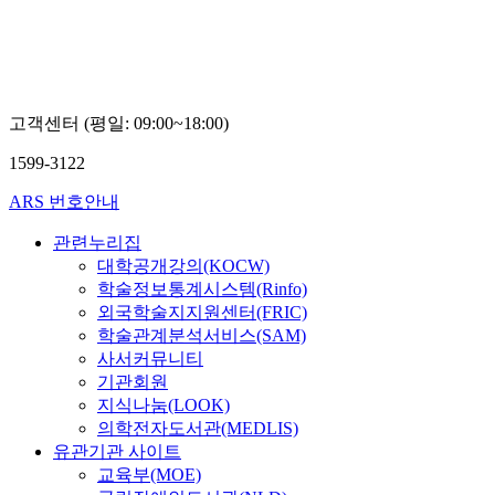
버
교
대
양
학
승
교
창
권
호
고객센터 (평일: 09:00~18:00)
근
1599-3122
ARS 번호안내
관련누리집
대학공개강의(KOCW)
학술정보통계시스템(Rinfo)
외국학술지지원센터(FRIC)
학술관계분석서비스(SAM)
사서커뮤니티
기관회원
지식나눔(LOOK)
의학전자도서관(MEDLIS)
유관기관 사이트
교육부(MOE)