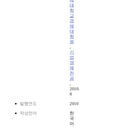
세
대
학
교
경
제
대
학
원
,
기
업
경
제
전
공
,
2010.
8
발행연도
2010
작성언어
한
국
어