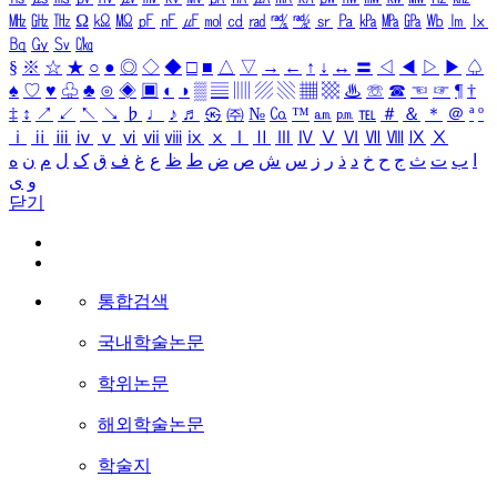
㎒
㎓
㎔
Ω
㏀
㏁
㎊
㎋
㎌
㏖
㏅
㎭
㎮
㎯
㏛
㎩
㎪
㎫
㎬
㏝
㏐
㏓
㏃
㏉
㏜
㏆
§
※
☆
★
○
●
◎
◇
◆
□
■
△
▽
→
←
↑
↓
↔
〓
◁
◀
▷
▶
♤
♠
♡
♥
♧
♣
⊙
◈
▣
◐
◑
▒
▤
▥
▨
▧
▦
▩
♨
☏
☎
☜
☞
¶
†
‡
↕
↗
↙
↖
↘
♭
♩
♪
♬
㉿
㈜
№
㏇
™
㏂
㏘
℡
＃
＆
＊
＠
ª
º
ⅰ
ⅱ
ⅲ
ⅳ
ⅴ
ⅵ
ⅶ
ⅷ
ⅸ
ⅹ
Ⅰ
Ⅱ
Ⅲ
Ⅳ
Ⅴ
Ⅵ
Ⅶ
Ⅷ
Ⅸ
Ⅹ
ا
ب
ت
ث
ج
ح
خ
د
ذ
ر
ز
س
ش
ص
ض
ط
ظ
ع
غ
ف
ق
ک
ل
م
ن
ه
و
ی
닫기
통합검색
국내학술논문
학위논문
해외학술논문
학술지