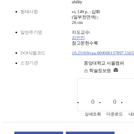
ability
형태사항
vi, 149 p. : 삽화
(일부천연색) ;
26 cm
일반주기명
지도교수:
김민진
참고문헌수록
DOI식별코드
10.23169/cau.000000137897.1105
소장기관
중앙대학교 서울캠퍼
스 학술정보원
0
0
상세조회
다운로드
내