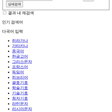
상세검색
결과 내 재검색
인기 검색어
다국어 입력
히라가나
가타카나
중국어
한글고어
그리스문자
프랑스어
독일어
히브리어
괄호기호
학술기호
기술기호
첨자기호
라틴문자
러시아문자