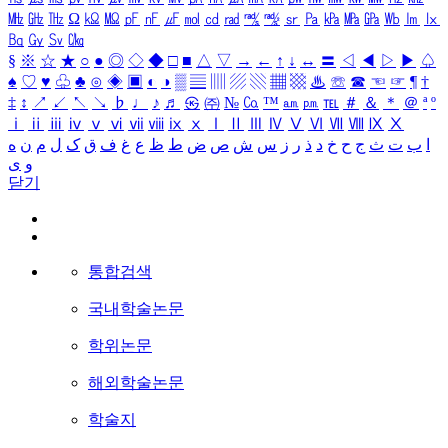
㎒
㎓
㎔
Ω
㏀
㏁
㎊
㎋
㎌
㏖
㏅
㎭
㎮
㎯
㏛
㎩
㎪
㎫
㎬
㏝
㏐
㏓
㏃
㏉
㏜
㏆
§
※
☆
★
○
●
◎
◇
◆
□
■
△
▽
→
←
↑
↓
↔
〓
◁
◀
▷
▶
♤
♠
♡
♥
♧
♣
⊙
◈
▣
◐
◑
▒
▤
▥
▨
▧
▦
▩
♨
☏
☎
☜
☞
¶
†
‡
↕
↗
↙
↖
↘
♭
♩
♪
♬
㉿
㈜
№
㏇
™
㏂
㏘
℡
＃
＆
＊
＠
ª
º
ⅰ
ⅱ
ⅲ
ⅳ
ⅴ
ⅵ
ⅶ
ⅷ
ⅸ
ⅹ
Ⅰ
Ⅱ
Ⅲ
Ⅳ
Ⅴ
Ⅵ
Ⅶ
Ⅷ
Ⅸ
Ⅹ
ا
ب
ت
ث
ج
ح
خ
د
ذ
ر
ز
س
ش
ص
ض
ط
ظ
ع
غ
ف
ق
ک
ل
م
ن
ه
و
ی
닫기
통합검색
국내학술논문
학위논문
해외학술논문
학술지