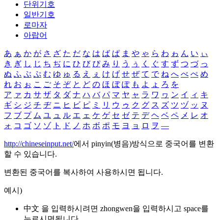
단위기호
일반기호
로마자
아랍어
あ
ぁ
か
が
さ
ざ
た
だ
な
は
ば
ぱ
ま
や
ゃ
ら
わ
ゎ
ん
い
ぃ
き
ぎ
し
じ
ち
ぢ
に
ひ
び
ぴ
み
り
う
ぅ
く
ぐ
す
ず
つ
づ
っ
ぬ
ふ
ぶ
ぷ
む
ゆ
ゅ
る
え
ぇ
け
げ
せ
ぜ
て
で
ね
へ
べ
ぺ
め
れ
お
ぉ
こ
ご
そ
ぞ
と
ど
の
ほ
ぼ
ぽ
も
よ
ょ
ろ
を
ア
ァ
カ
サ
ザ
タ
ダ
ナ
ハ
バ
パ
マ
ヤ
ャ
ラ
ワ
ヮ
ン
イ
ィ
キ
ギ
シ
ジ
チ
ヂ
ニ
ヒ
ビ
ピ
ミ
リ
ウ
ゥ
ク
グ
ス
ズ
ツ
ヅ
ッ
ヌ
フ
ブ
プ
ム
ユ
ュ
ル
エ
ェ
ケ
ゲ
セ
ゼ
テ
デ
ヘ
ベ
ペ
メ
レ
オ
ォ
コ
ゴ
ソ
ゾ
ト
ド
ノ
ホ
ボ
ポ
モ
ヨ
ョ
ロ
ヲ
―
http://chineseinput.net/
에서 pinyin(병음)방식으로 중국어를 변환
할 수 있습니다.
변환된 중국어를 복사하여 사용하시면 됩니다.
예시)
中文 을 입력하시려면
zhongwen
을 입력하시고 space를
누르시면됩니다.