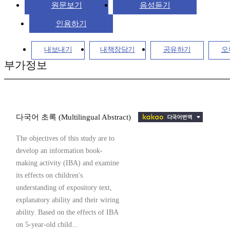
원문보기
음성듣기
인용하기
내보내기
내책장담기
공유하기
오
부가정보
다국어 초록 (Multilingual Abstract)
The objectives of this study are to
develop an information book-
making activity (IBA) and examine
its effects on children's
understanding of expository text,
explanatory ability and their wiring
ability. Based on the effects of IBA
on 5-year-old child...