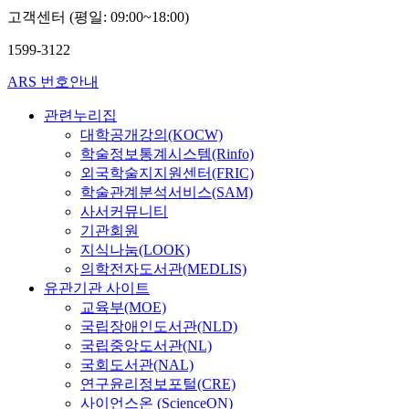
고객센터 (평일: 09:00~18:00)
1599-3122
ARS 번호안내
관련누리집
대학공개강의(KOCW)
학술정보통계시스템(Rinfo)
외국학술지지원센터(FRIC)
학술관계분석서비스(SAM)
사서커뮤니티
기관회원
지식나눔(LOOK)
의학전자도서관(MEDLIS)
유관기관 사이트
교육부(MOE)
국립장애인도서관(NLD)
국립중앙도서관(NL)
국회도서관(NAL)
연구윤리정보포털(CRE)
사이언스온 (ScienceON)