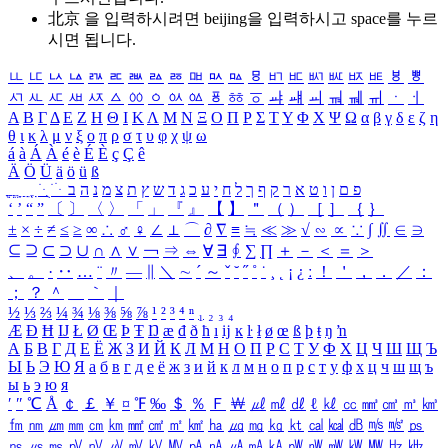
北京 을 입력하시려면
beijing
을 입력하시고 space를 누르
시면 됩니다.
ㅥ
ㅦ
ㅧ
ㅨ
ㅩ
ㅪ
ㅫ
ㅬ
ㅭ
ㅮ
ㅯ
ㅰ
ㅱ
ㅲ
ㅳ
ㅴ
ㅵ
ㅶ
ㅷ
ㅸ
ㅹ
ㅺ
ㅻ
ㅼ
ㅽ
ㅾ
ㅿ
ㆀ
ㆁ
ㆂ
ㆃ
ㆄ
ㆅ
ㆆ
ㆇ
ㆈ
ㆉ
ㆊ
ㆋ
ㆌ
ㆍ
ㆎ
Α
Β
Γ
Δ
Ε
Ζ
Η
Θ
Ι
Κ
Λ
Μ
Ν
Ξ
Ο
Π
Ρ
Σ
Τ
Υ
Φ
Χ
Ψ
Ω
α
β
γ
δ
ε
ζ
η
θ
ι
κ
λ
μ
ν
ξ
ο
π
ρ
σ
τ
υ
φ
χ
ψ
ω
á
à
Á
À
é
è
É
È
ç
Ç
ê
Ä
Ö
Ü
ä
ö
ü
ß
ְ
ֳ
ֲ
ֱ
ָ
ַ
ֵ
ֶ
ִ
ֹ
ּ
ֻ
ׂ
ׁ
ּ
ב
ה
נ
מ
צ
ת
ץ
ש
ד
ג
כ
ע
י
ח
ל
ך
ף
ק
ר
א
ט
ו
ן
ם
פ
‘
’
“
”
〔
〕
〈
〉
「
」
『
』
【
】
＂
（
）
［
］
｛
｝
±
×
÷
≠
≤
≥
∞
∴
♂
♀
∠
⊥
⌒
∂
∇
≡
≒
≪
≫
√
∽
∝
∵
∫
∬
∈
∋
⊆
⊇
⊂
⊃
∪
∩
∧
∨
￢
⇒
⇔
∀
∃
∮
∑
∏
＋
－
＜
＝
＞
、
。
·
‥
…
¨
〃
―
∥
＼
∼
´
～
ˇ
˘
˝
˚
˙
¸
˛
¡
¿
ː
！
＇
，
．
／
：
；
？
＾
＿
｀
｜
½
⅓
⅔
¼
¾
⅛
⅜
⅝
⅞
¹
²
³
⁴
ⁿ
₁
₂
₃
₄
Æ
Ð
Ħ
Ĳ
Ł
Ø
Œ
Þ
Ŧ
Ŋ
æ
đ
ð
ħ
ı
ĳ
ĸ
ŀ
ł
ø
œ
ß
þ
ŧ
ŋ
ŉ
А
Б
В
Г
Д
Е
Ё
Ж
З
И
Й
К
Л
М
Н
О
П
Р
С
Т
У
Ф
Х
Ц
Ч
Ш
Щ
Ъ
Ы
Ь
Э
Ю
Я
а
б
в
г
д
е
ё
ж
з
и
й
к
л
м
н
о
п
р
с
т
у
ф
х
ц
ч
ш
щ
ъ
ы
ь
э
ю
я
′
″
℃
Å
￠
￡
￥
¤
℉
‰
＄
％
Ｆ
￦
㎕
㎖
㎗
ℓ
㎘
㏄
㎣
㎤
㎥
㎦
㎙
㎚
㎛
㎜
㎝
㎞
㎟
㎠
㎡
㎢
㏊
㎍
㎎
㎏
㏏
㎈
㎉
㏈
㎧
㎨
㎰
㎱
㎲
㎳
㎴
㎵
㎶
㎷
㎸
㎹
㎀
㎁
㎂
㎃
㎄
㎺
㎻
㎽
㎾
㎿
㎐
㎑