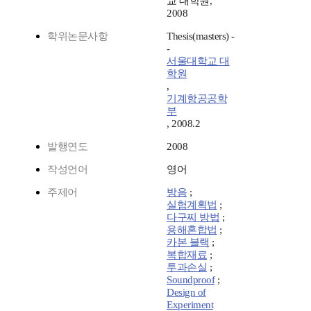
교 대학원,
2008
학위논문사항
Thesis(masters) -
-
서울대학교 대
학원
,
기계항공공학
부
, 2008.2
발행연도
2008
작성언어
영어
주제어
방음
;
실험계획법
;
다구찌 방법
;
용해혼합법
;
카본 블랙
;
복합재료
;
투과손실
;
Soundproof
;
Design of
Experiment