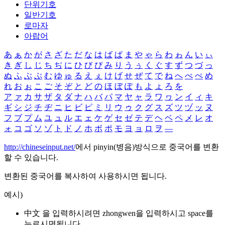
단위기호
일반기호
로마자
아랍어
あ
ぁ
か
が
さ
ざ
た
だ
な
は
ば
ぱ
ま
や
ゃ
ら
わ
ゎ
ん
い
ぃ
き
ぎ
し
じ
ち
ぢ
に
ひ
び
ぴ
み
り
う
ぅ
く
ぐ
す
ず
つ
づ
っ
ぬ
ふ
ぶ
ぷ
む
ゆ
ゅ
る
え
ぇ
け
げ
せ
ぜ
て
で
ね
へ
べ
ぺ
め
れ
お
ぉ
こ
ご
そ
ぞ
と
ど
の
ほ
ぼ
ぽ
も
よ
ょ
ろ
を
ア
ァ
カ
サ
ザ
タ
ダ
ナ
ハ
バ
パ
マ
ヤ
ャ
ラ
ワ
ヮ
ン
イ
ィ
キ
ギ
シ
ジ
チ
ヂ
ニ
ヒ
ビ
ピ
ミ
リ
ウ
ゥ
ク
グ
ス
ズ
ツ
ヅ
ッ
ヌ
フ
ブ
プ
ム
ユ
ュ
ル
エ
ェ
ケ
ゲ
セ
ゼ
テ
デ
ヘ
ベ
ペ
メ
レ
オ
ォ
コ
ゴ
ソ
ゾ
ト
ド
ノ
ホ
ボ
ポ
モ
ヨ
ョ
ロ
ヲ
―
http://chineseinput.net/
에서 pinyin(병음)방식으로 중국어를 변환
할 수 있습니다.
변환된 중국어를 복사하여 사용하시면 됩니다.
예시)
中文 을 입력하시려면
zhongwen
을 입력하시고 space를
누르시면됩니다.