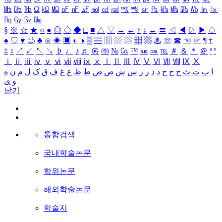
㎒
㎓
㎔
Ω
㏀
㏁
㎊
㎋
㎌
㏖
㏅
㎭
㎮
㎯
㏛
㎩
㎪
㎫
㎬
㏝
㏐
㏓
㏃
㏉
㏜
㏆
§
※
☆
★
○
●
◎
◇
◆
□
■
△
▽
→
←
↑
↓
↔
〓
◁
◀
▷
▶
♤
♠
♡
♥
♧
♣
⊙
◈
▣
◐
◑
▒
▤
▥
▨
▧
▦
▩
♨
☏
☎
☜
☞
¶
†
‡
↕
↗
↙
↖
↘
♭
♩
♪
♬
㉿
㈜
№
㏇
™
㏂
㏘
℡
＃
＆
＊
＠
ª
º
ⅰ
ⅱ
ⅲ
ⅳ
ⅴ
ⅵ
ⅶ
ⅷ
ⅸ
ⅹ
Ⅰ
Ⅱ
Ⅲ
Ⅳ
Ⅴ
Ⅵ
Ⅶ
Ⅷ
Ⅸ
Ⅹ
ا
ب
ت
ث
ج
ح
خ
د
ذ
ر
ز
س
ش
ص
ض
ط
ظ
ع
غ
ف
ق
ک
ل
م
ن
ه
و
ی
닫기
통합검색
국내학술논문
학위논문
해외학술논문
학술지