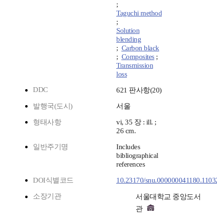
;
Taguchi method
;
Solution
blending
;
Carbon black
;
Composites
;
Transmission
loss
DDC
621 판사항(20)
발행국(도시)
서울
형태사항
vi, 35 장 : ill. ;
26 cm.
일반주기명
Includes
bibliographical
references
DOI식별코드
10.23170/snu.000000041180.1103
소장기관
서울대학교 중앙도서
관