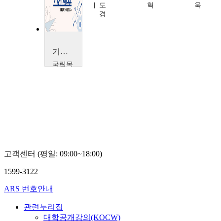
도
혁
욱
경
기계재료
국립목
포대학
교
이
성
희
고객센터 (평일: 09:00~18:00)
1599-3122
ARS 번호안내
관련누리집
대학공개강의(KOCW)