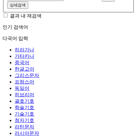
상세검색
결과 내 재검색
인기 검색어
다국어 입력
히라가나
가타카나
중국어
한글고어
그리스문자
프랑스어
독일어
히브리어
괄호기호
학술기호
기술기호
첨자기호
라틴문자
러시아문자