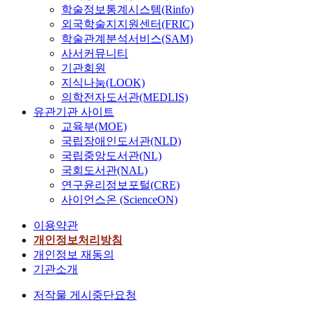
학술정보통계시스템(Rinfo)
외국학술지지원센터(FRIC)
학술관계분석서비스(SAM)
사서커뮤니티
기관회원
지식나눔(LOOK)
의학전자도서관(MEDLIS)
유관기관 사이트
교육부(MOE)
국립장애인도서관(NLD)
국립중앙도서관(NL)
국회도서관(NAL)
연구윤리정보포털(CRE)
사이언스온 (ScienceON)
이용약관
개인정보처리방침
개인정보 재동의
기관소개
저작물 게시중단요청