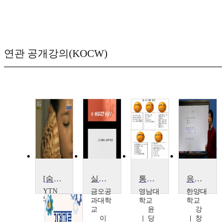
연관 공개강의(KOCW)
[숨은과학찾기] 소리의 성질과 방음의 비밀
실험계획법 해설
통계적 공정관리
응용통계
YTN
금오공
영남대
한양대
SCIENCE
과대학
학교
학교
교
윤
강
이
당
창