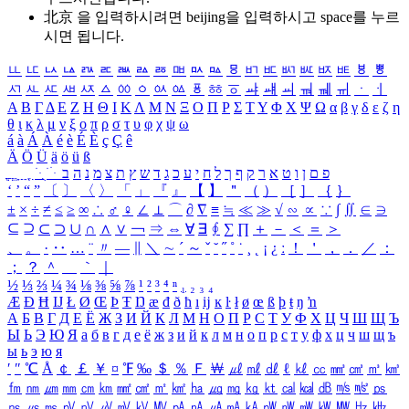
北京 을 입력하시려면
beijing
을 입력하시고 space를 누르
시면 됩니다.
ㅥ
ㅦ
ㅧ
ㅨ
ㅩ
ㅪ
ㅫ
ㅬ
ㅭ
ㅮ
ㅯ
ㅰ
ㅱ
ㅲ
ㅳ
ㅴ
ㅵ
ㅶ
ㅷ
ㅸ
ㅹ
ㅺ
ㅻ
ㅼ
ㅽ
ㅾ
ㅿ
ㆀ
ㆁ
ㆂ
ㆃ
ㆄ
ㆅ
ㆆ
ㆇ
ㆈ
ㆉ
ㆊ
ㆋ
ㆌ
ㆍ
ㆎ
Α
Β
Γ
Δ
Ε
Ζ
Η
Θ
Ι
Κ
Λ
Μ
Ν
Ξ
Ο
Π
Ρ
Σ
Τ
Υ
Φ
Χ
Ψ
Ω
α
β
γ
δ
ε
ζ
η
θ
ι
κ
λ
μ
ν
ξ
ο
π
ρ
σ
τ
υ
φ
χ
ψ
ω
á
à
Á
À
é
è
É
È
ç
Ç
ê
Ä
Ö
Ü
ä
ö
ü
ß
ְ
ֳ
ֲ
ֱ
ָ
ַ
ֵ
ֶ
ִ
ֹ
ּ
ֻ
ׂ
ׁ
ּ
ב
ה
נ
מ
צ
ת
ץ
ש
ד
ג
כ
ע
י
ח
ל
ך
ף
ק
ר
א
ט
ו
ן
ם
פ
‘
’
“
”
〔
〕
〈
〉
「
」
『
』
【
】
＂
（
）
［
］
｛
｝
±
×
÷
≠
≤
≥
∞
∴
♂
♀
∠
⊥
⌒
∂
∇
≡
≒
≪
≫
√
∽
∝
∵
∫
∬
∈
∋
⊆
⊇
⊂
⊃
∪
∩
∧
∨
￢
⇒
⇔
∀
∃
∮
∑
∏
＋
－
＜
＝
＞
、
。
·
‥
…
¨
〃
―
∥
＼
∼
´
～
ˇ
˘
˝
˚
˙
¸
˛
¡
¿
ː
！
＇
，
．
／
：
；
？
＾
＿
｀
｜
½
⅓
⅔
¼
¾
⅛
⅜
⅝
⅞
¹
²
³
⁴
ⁿ
₁
₂
₃
₄
Æ
Ð
Ħ
Ĳ
Ł
Ø
Œ
Þ
Ŧ
Ŋ
æ
đ
ð
ħ
ı
ĳ
ĸ
ŀ
ł
ø
œ
ß
þ
ŧ
ŋ
ŉ
А
Б
В
Г
Д
Е
Ё
Ж
З
И
Й
К
Л
М
Н
О
П
Р
С
Т
У
Ф
Х
Ц
Ч
Ш
Щ
Ъ
Ы
Ь
Э
Ю
Я
а
б
в
г
д
е
ё
ж
з
и
й
к
л
м
н
о
п
р
с
т
у
ф
х
ц
ч
ш
щ
ъ
ы
ь
э
ю
я
′
″
℃
Å
￠
￡
￥
¤
℉
‰
＄
％
Ｆ
￦
㎕
㎖
㎗
ℓ
㎘
㏄
㎣
㎤
㎥
㎦
㎙
㎚
㎛
㎜
㎝
㎞
㎟
㎠
㎡
㎢
㏊
㎍
㎎
㎏
㏏
㎈
㎉
㏈
㎧
㎨
㎰
㎱
㎲
㎳
㎴
㎵
㎶
㎷
㎸
㎹
㎀
㎁
㎂
㎃
㎄
㎺
㎻
㎽
㎾
㎿
㎐
㎑