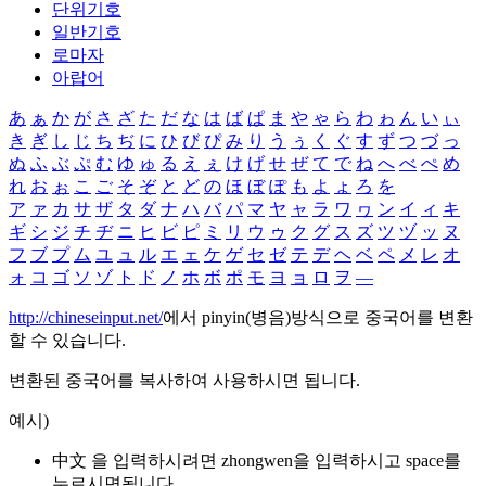
단위기호
일반기호
로마자
아랍어
あ
ぁ
か
が
さ
ざ
た
だ
な
は
ば
ぱ
ま
や
ゃ
ら
わ
ゎ
ん
い
ぃ
き
ぎ
し
じ
ち
ぢ
に
ひ
び
ぴ
み
り
う
ぅ
く
ぐ
す
ず
つ
づ
っ
ぬ
ふ
ぶ
ぷ
む
ゆ
ゅ
る
え
ぇ
け
げ
せ
ぜ
て
で
ね
へ
べ
ぺ
め
れ
お
ぉ
こ
ご
そ
ぞ
と
ど
の
ほ
ぼ
ぽ
も
よ
ょ
ろ
を
ア
ァ
カ
サ
ザ
タ
ダ
ナ
ハ
バ
パ
マ
ヤ
ャ
ラ
ワ
ヮ
ン
イ
ィ
キ
ギ
シ
ジ
チ
ヂ
ニ
ヒ
ビ
ピ
ミ
リ
ウ
ゥ
ク
グ
ス
ズ
ツ
ヅ
ッ
ヌ
フ
ブ
プ
ム
ユ
ュ
ル
エ
ェ
ケ
ゲ
セ
ゼ
テ
デ
ヘ
ベ
ペ
メ
レ
オ
ォ
コ
ゴ
ソ
ゾ
ト
ド
ノ
ホ
ボ
ポ
モ
ヨ
ョ
ロ
ヲ
―
http://chineseinput.net/
에서 pinyin(병음)방식으로 중국어를 변환
할 수 있습니다.
변환된 중국어를 복사하여 사용하시면 됩니다.
예시)
中文 을 입력하시려면
zhongwen
을 입력하시고 space를
누르시면됩니다.