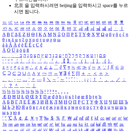
北京 을 입력하시려면
beijing
을 입력하시고 space를 누르
시면 됩니다.
ㅥ
ㅦ
ㅧ
ㅨ
ㅩ
ㅪ
ㅫ
ㅬ
ㅭ
ㅮ
ㅯ
ㅰ
ㅱ
ㅲ
ㅳ
ㅴ
ㅵ
ㅶ
ㅷ
ㅸ
ㅹ
ㅺ
ㅻ
ㅼ
ㅽ
ㅾ
ㅿ
ㆀ
ㆁ
ㆂ
ㆃ
ㆄ
ㆅ
ㆆ
ㆇ
ㆈ
ㆉ
ㆊ
ㆋ
ㆌ
ㆍ
ㆎ
Α
Β
Γ
Δ
Ε
Ζ
Η
Θ
Ι
Κ
Λ
Μ
Ν
Ξ
Ο
Π
Ρ
Σ
Τ
Υ
Φ
Χ
Ψ
Ω
α
β
γ
δ
ε
ζ
η
θ
ι
κ
λ
μ
ν
ξ
ο
π
ρ
σ
τ
υ
φ
χ
ψ
ω
á
à
Á
À
é
è
É
È
ç
Ç
ê
Ä
Ö
Ü
ä
ö
ü
ß
ְ
ֳ
ֲ
ֱ
ָ
ַ
ֵ
ֶ
ִ
ֹ
ּ
ֻ
ׂ
ׁ
ּ
ב
ה
נ
מ
צ
ת
ץ
ש
ד
ג
כ
ע
י
ח
ל
ך
ף
ק
ר
א
ט
ו
ן
ם
פ
‘
’
“
”
〔
〕
〈
〉
「
」
『
』
【
】
＂
（
）
［
］
｛
｝
±
×
÷
≠
≤
≥
∞
∴
♂
♀
∠
⊥
⌒
∂
∇
≡
≒
≪
≫
√
∽
∝
∵
∫
∬
∈
∋
⊆
⊇
⊂
⊃
∪
∩
∧
∨
￢
⇒
⇔
∀
∃
∮
∑
∏
＋
－
＜
＝
＞
、
。
·
‥
…
¨
〃
―
∥
＼
∼
´
～
ˇ
˘
˝
˚
˙
¸
˛
¡
¿
ː
！
＇
，
．
／
：
；
？
＾
＿
｀
｜
½
⅓
⅔
¼
¾
⅛
⅜
⅝
⅞
¹
²
³
⁴
ⁿ
₁
₂
₃
₄
Æ
Ð
Ħ
Ĳ
Ł
Ø
Œ
Þ
Ŧ
Ŋ
æ
đ
ð
ħ
ı
ĳ
ĸ
ŀ
ł
ø
œ
ß
þ
ŧ
ŋ
ŉ
А
Б
В
Г
Д
Е
Ё
Ж
З
И
Й
К
Л
М
Н
О
П
Р
С
Т
У
Ф
Х
Ц
Ч
Ш
Щ
Ъ
Ы
Ь
Э
Ю
Я
а
б
в
г
д
е
ё
ж
з
и
й
к
л
м
н
о
п
р
с
т
у
ф
х
ц
ч
ш
щ
ъ
ы
ь
э
ю
я
′
″
℃
Å
￠
￡
￥
¤
℉
‰
＄
％
Ｆ
￦
㎕
㎖
㎗
ℓ
㎘
㏄
㎣
㎤
㎥
㎦
㎙
㎚
㎛
㎜
㎝
㎞
㎟
㎠
㎡
㎢
㏊
㎍
㎎
㎏
㏏
㎈
㎉
㏈
㎧
㎨
㎰
㎱
㎲
㎳
㎴
㎵
㎶
㎷
㎸
㎹
㎀
㎁
㎂
㎃
㎄
㎺
㎻
㎽
㎾
㎿
㎐
㎑