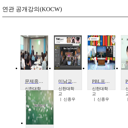
연관 공개강의(KOCW)
문제중심학습(Problem-based learning, PBL)-한국폴리텍대학 교수법 특강
미남교수의 문제중심학습(PBL) 수업 진행, 모니터링해 주세요
PBL프로젝트기반학습과 플립드러닝(Flipped Learning) 수업사례
신한대학
신한대학
신한대학
교
교
교
신종우
신종우
신종우