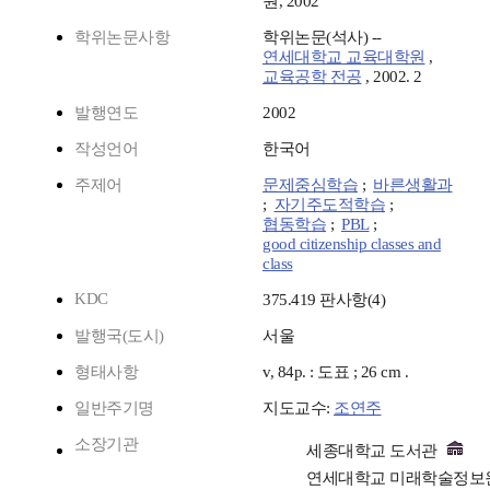
원, 2002
학위논문사항
학위논문(석사) --
연세대학교 교육대학원
,
교육공학 전공
, 2002. 2
발행연도
2002
작성언어
한국어
주제어
문제중심학습
;
바른생활과
;
자기주도적학습
;
협동학습
;
PBL
;
good citizenship classes and
class
KDC
375.419 판사항(4)
발행국(도시)
서울
형태사항
v, 84p. : 도표 ; 26 cm .
일반주기명
지도교수:
조연주
소장기관
세종대학교 도서관
연세대학교 미래학술정보