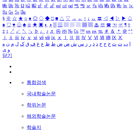
㎒
㎓
㎔
Ω
㏀
㏁
㎊
㎋
㎌
㏖
㏅
㎭
㎮
㎯
㏛
㎩
㎪
㎫
㎬
㏝
㏐
㏓
㏃
㏉
㏜
㏆
§
※
☆
★
○
●
◎
◇
◆
□
■
△
▽
→
←
↑
↓
↔
〓
◁
◀
▷
▶
♤
♠
♡
♥
♧
♣
⊙
◈
▣
◐
◑
▒
▤
▥
▨
▧
▦
▩
♨
☏
☎
☜
☞
¶
†
‡
↕
↗
↙
↖
↘
♭
♩
♪
♬
㉿
㈜
№
㏇
™
㏂
㏘
℡
＃
＆
＊
＠
ª
º
ⅰ
ⅱ
ⅲ
ⅳ
ⅴ
ⅵ
ⅶ
ⅷ
ⅸ
ⅹ
Ⅰ
Ⅱ
Ⅲ
Ⅳ
Ⅴ
Ⅵ
Ⅶ
Ⅷ
Ⅸ
Ⅹ
ا
ب
ت
ث
ج
ح
خ
د
ذ
ر
ز
س
ش
ص
ض
ط
ظ
ع
غ
ف
ق
ک
ل
م
ن
ه
و
ی
닫기
통합검색
국내학술논문
학위논문
해외학술논문
학술지