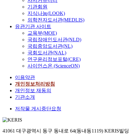
사서커뮤니티
기관회원
지식나눔(LOOK)
의학전자도서관(MEDLIS)
유관기관 사이트
교육부(MOE)
국립장애인도서관(NLD)
국립중앙도서관(NL)
국회도서관(NAL)
연구윤리정보포털(CRE)
사이언스온 (ScienceON)
이용약관
개인정보처리방침
개인정보 재동의
기관소개
저작물 게시중단요청
41061 대구광역시 동구 동내로 64(동내동1119) KERIS빌딩