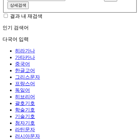
상세검색
결과 내 재검색
인기 검색어
다국어 입력
히라가나
가타카나
중국어
한글고어
그리스문자
프랑스어
독일어
히브리어
괄호기호
학술기호
기술기호
첨자기호
라틴문자
러시아문자