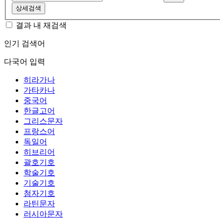
상세검색
결과 내 재검색
인기 검색어
다국어 입력
히라가나
가타카나
중국어
한글고어
그리스문자
프랑스어
독일어
히브리어
괄호기호
학술기호
기술기호
첨자기호
라틴문자
러시아문자