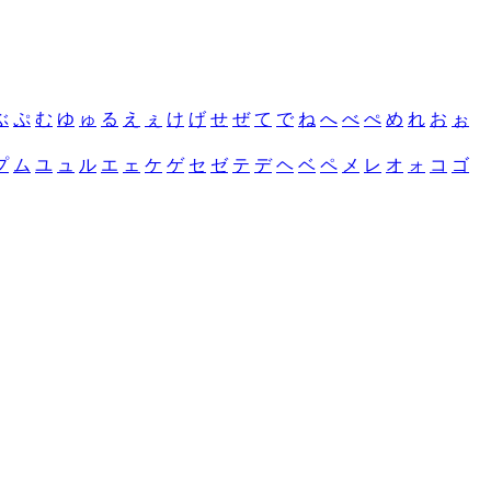
ぶ
ぷ
む
ゆ
ゅ
る
え
ぇ
け
げ
せ
ぜ
て
で
ね
へ
べ
ぺ
め
れ
お
ぉ
プ
ム
ユ
ュ
ル
エ
ェ
ケ
ゲ
セ
ゼ
テ
デ
ヘ
ベ
ペ
メ
レ
オ
ォ
コ
ゴ