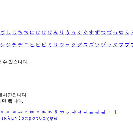
ぎ
し
じ
ち
ぢ
に
ひ
び
ぴ
み
り
う
ぅ
く
ぐ
す
ず
つ
づ
っ
ぬ
ふ
シ
ジ
チ
ヂ
ニ
ヒ
ビ
ピ
ミ
リ
ウ
ゥ
ク
グ
ス
ズ
ツ
ヅ
ッ
ヌ
フ
ブ
할 수 있습니다.
누르시면됩니다.
시면 됩니다.
ㅻ
ㅼ
ㅽ
ㅾ
ㅿ
ㆀ
ㆁ
ㆂ
ㆃ
ㆄ
ㆅ
ㆆ
ㆇ
ㆈ
ㆉ
ㆊ
ㆋ
ㆌ
ㆍ
ㆎ
θ
ι
κ
λ
μ
ν
ξ
ο
π
ρ
σ
τ
υ
φ
χ
ψ
ω