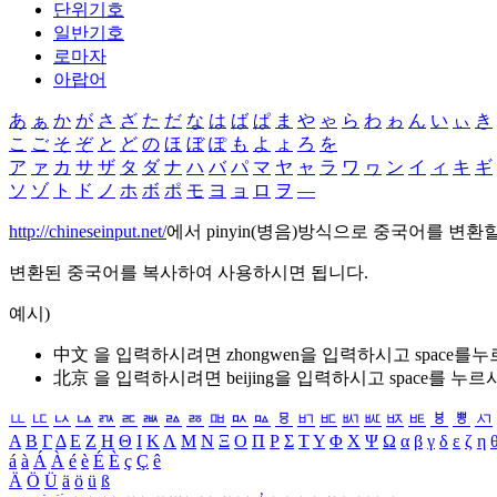
단위기호
일반기호
로마자
아랍어
あ
ぁ
か
が
さ
ざ
た
だ
な
は
ば
ぱ
ま
や
ゃ
ら
わ
ゎ
ん
い
ぃ
き
こ
ご
そ
ぞ
と
ど
の
ほ
ぼ
ぽ
も
よ
ょ
ろ
を
ア
ァ
カ
サ
ザ
タ
ダ
ナ
ハ
バ
パ
マ
ヤ
ャ
ラ
ワ
ヮ
ン
イ
ィ
キ
ギ
ソ
ゾ
ト
ド
ノ
ホ
ボ
ポ
モ
ヨ
ョ
ロ
ヲ
―
http://chineseinput.net/
에서 pinyin(병음)방식으로 중국어를 변환
변환된 중국어를 복사하여 사용하시면 됩니다.
예시)
中文 을 입력하시려면
zhongwen
을 입력하시고 space를
北京 을 입력하시려면
beijing
을 입력하시고 space를 누르
ㅥ
ㅦ
ㅧ
ㅨ
ㅩ
ㅪ
ㅫ
ㅬ
ㅭ
ㅮ
ㅯ
ㅰ
ㅱ
ㅲ
ㅳ
ㅴ
ㅵ
ㅶ
ㅷ
ㅸ
ㅹ
ㅺ
Α
Β
Γ
Δ
Ε
Ζ
Η
Θ
Ι
Κ
Λ
Μ
Ν
Ξ
Ο
Π
Ρ
Σ
Τ
Υ
Φ
Χ
Ψ
Ω
α
β
γ
δ
ε
ζ
η
á
à
Á
À
é
è
É
È
ç
Ç
ê
Ä
Ö
Ü
ä
ö
ü
ß