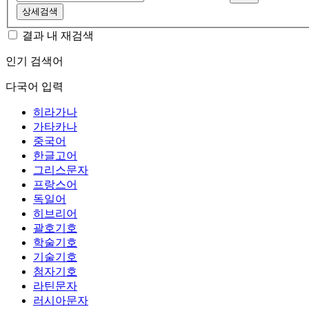
상세검색
결과 내 재검색
인기 검색어
다국어 입력
히라가나
가타카나
중국어
한글고어
그리스문자
프랑스어
독일어
히브리어
괄호기호
학술기호
기술기호
첨자기호
라틴문자
러시아문자