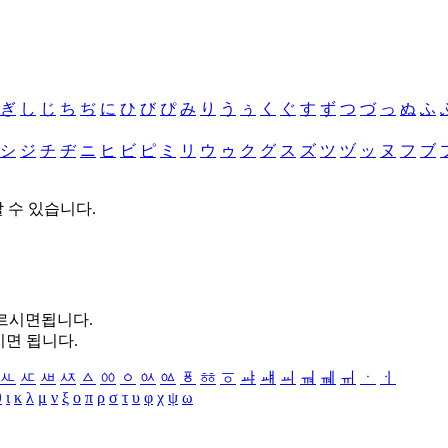
ぎ
し
じ
ち
ぢ
に
ひ
び
ぴ
み
り
う
ぅ
く
ぐ
す
ず
つ
づ
っ
ぬ
ふ
シ
ジ
チ
ヂ
ニ
ヒ
ビ
ピ
ミ
リ
ウ
ゥ
ク
グ
ス
ズ
ツ
ヅ
ッ
ヌ
フ
ブ
할 수 있습니다.
누르시면됩니다.
시면 됩니다.
ㅻ
ㅼ
ㅽ
ㅾ
ㅿ
ㆀ
ㆁ
ㆂ
ㆃ
ㆄ
ㆅ
ㆆ
ㆇ
ㆈ
ㆉ
ㆊ
ㆋ
ㆌ
ㆍ
ㆎ
θ
ι
κ
λ
μ
ν
ξ
ο
π
ρ
σ
τ
υ
φ
χ
ψ
ω