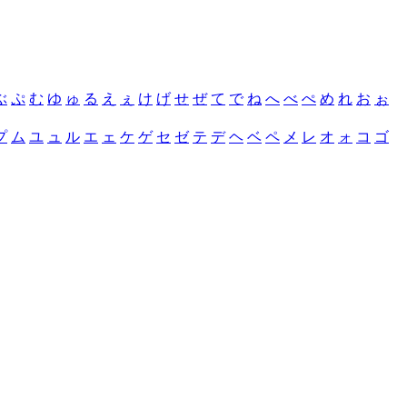
ぶ
ぷ
む
ゆ
ゅ
る
え
ぇ
け
げ
せ
ぜ
て
で
ね
へ
べ
ぺ
め
れ
お
ぉ
プ
ム
ユ
ュ
ル
エ
ェ
ケ
ゲ
セ
ゼ
テ
デ
ヘ
ベ
ペ
メ
レ
オ
ォ
コ
ゴ