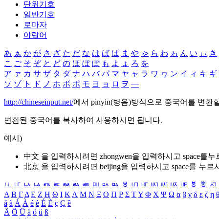
단위기호
일반기호
로마자
아랍어
あ
ぁ
か
が
さ
ざ
た
だ
な
は
ば
ぱ
ま
や
ゃ
ら
わ
ゎ
ん
い
ぃ
き
こ
ご
そ
ぞ
と
ど
の
ほ
ぼ
ぽ
も
よ
ょ
ろ
を
ア
ァ
カ
サ
ザ
タ
ダ
ナ
ハ
バ
パ
マ
ヤ
ャ
ラ
ワ
ヮ
ン
イ
ィ
キ
ギ
ソ
ゾ
ト
ド
ノ
ホ
ボ
ポ
モ
ヨ
ョ
ロ
ヲ
―
http://chineseinput.net/
에서 pinyin(병음)방식으로 중국어를 변환
변환된 중국어를 복사하여 사용하시면 됩니다.
예시)
中文 을 입력하시려면
zhongwen
을 입력하시고 space를
北京 을 입력하시려면
beijing
을 입력하시고 space를 누르
ㅥ
ㅦ
ㅧ
ㅨ
ㅩ
ㅪ
ㅫ
ㅬ
ㅭ
ㅮ
ㅯ
ㅰ
ㅱ
ㅲ
ㅳ
ㅴ
ㅵ
ㅶ
ㅷ
ㅸ
ㅹ
ㅺ
Α
Β
Γ
Δ
Ε
Ζ
Η
Θ
Ι
Κ
Λ
Μ
Ν
Ξ
Ο
Π
Ρ
Σ
Τ
Υ
Φ
Χ
Ψ
Ω
α
β
γ
δ
ε
ζ
η
á
à
Á
À
é
è
É
È
ç
Ç
ê
Ä
Ö
Ü
ä
ö
ü
ß