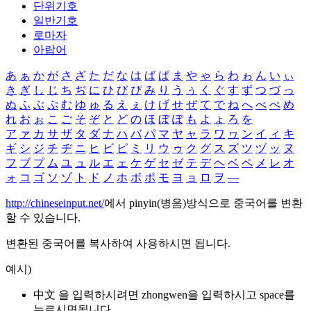
단위기호
일반기호
로마자
아랍어
あ
ぁ
か
が
さ
ざ
た
だ
な
は
ば
ぱ
ま
や
ゃ
ら
わ
ゎ
ん
い
ぃ
き
ぎ
し
じ
ち
ぢ
に
ひ
び
ぴ
み
り
う
ぅ
く
ぐ
す
ず
つ
づ
っ
ぬ
ふ
ぶ
ぷ
む
ゆ
ゅ
る
え
ぇ
け
げ
せ
ぜ
て
で
ね
へ
べ
ぺ
め
れ
お
ぉ
こ
ご
そ
ぞ
と
ど
の
ほ
ぼ
ぽ
も
よ
ょ
ろ
を
ア
ァ
カ
サ
ザ
タ
ダ
ナ
ハ
バ
パ
マ
ヤ
ャ
ラ
ワ
ヮ
ン
イ
ィ
キ
ギ
シ
ジ
チ
ヂ
ニ
ヒ
ビ
ピ
ミ
リ
ウ
ゥ
ク
グ
ス
ズ
ツ
ヅ
ッ
ヌ
フ
ブ
プ
ム
ユ
ュ
ル
エ
ェ
ケ
ゲ
セ
ゼ
テ
デ
ヘ
ベ
ペ
メ
レ
オ
ォ
コ
ゴ
ソ
ゾ
ト
ド
ノ
ホ
ボ
ポ
モ
ヨ
ョ
ロ
ヲ
―
http://chineseinput.net/
에서 pinyin(병음)방식으로 중국어를 변환
할 수 있습니다.
변환된 중국어를 복사하여 사용하시면 됩니다.
예시)
中文 을 입력하시려면
zhongwen
을 입력하시고 space를
누르시면됩니다.