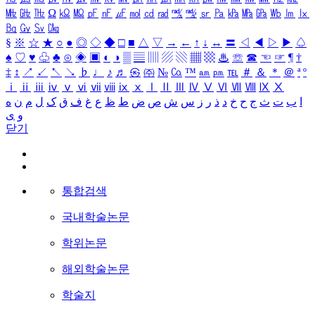
㎒
㎓
㎔
Ω
㏀
㏁
㎊
㎋
㎌
㏖
㏅
㎭
㎮
㎯
㏛
㎩
㎪
㎫
㎬
㏝
㏐
㏓
㏃
㏉
㏜
㏆
§
※
☆
★
○
●
◎
◇
◆
□
■
△
▽
→
←
↑
↓
↔
〓
◁
◀
▷
▶
♤
♠
♡
♥
♧
♣
⊙
◈
▣
◐
◑
▒
▤
▥
▨
▧
▦
▩
♨
☏
☎
☜
☞
¶
†
‡
↕
↗
↙
↖
↘
♭
♩
♪
♬
㉿
㈜
№
㏇
™
㏂
㏘
℡
＃
＆
＊
＠
ª
º
ⅰ
ⅱ
ⅲ
ⅳ
ⅴ
ⅵ
ⅶ
ⅷ
ⅸ
ⅹ
Ⅰ
Ⅱ
Ⅲ
Ⅳ
Ⅴ
Ⅵ
Ⅶ
Ⅷ
Ⅸ
Ⅹ
ا
ب
ت
ث
ج
ح
خ
د
ذ
ر
ز
س
ش
ص
ض
ط
ظ
ع
غ
ف
ق
ک
ل
م
ن
ه
و
ی
닫기
통합검색
국내학술논문
학위논문
해외학술논문
학술지