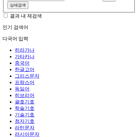
상세검색
결과 내 재검색
인기 검색어
다국어 입력
히라가나
가타카나
중국어
한글고어
그리스문자
프랑스어
독일어
히브리어
괄호기호
학술기호
기술기호
첨자기호
라틴문자
러시아문자