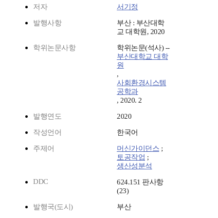
저자
서기정
발행사항
부산 : 부산대학
교 대학원, 2020
학위논문사항
학위논문(석사) --
부산대학교 대학
원
,
사회환경시스템
공학과
, 2020. 2
발행연도
2020
작성언어
한국어
주제어
머신가이던스
;
토공작업
;
생산성분석
DDC
624.151 판사항
(23)
발행국(도시)
부산