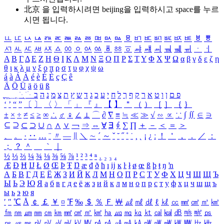
北京 을 입력하시려면
beijing
을 입력하시고 space를 누르
시면 됩니다.
ㅥ
ㅦ
ㅧ
ㅨ
ㅩ
ㅪ
ㅫ
ㅬ
ㅭ
ㅮ
ㅯ
ㅰ
ㅱ
ㅲ
ㅳ
ㅴ
ㅵ
ㅶ
ㅷ
ㅸ
ㅹ
ㅺ
ㅻ
ㅼ
ㅽ
ㅾ
ㅿ
ㆀ
ㆁ
ㆂ
ㆃ
ㆄ
ㆅ
ㆆ
ㆇ
ㆈ
ㆉ
ㆊ
ㆋ
ㆌ
ㆍ
ㆎ
Α
Β
Γ
Δ
Ε
Ζ
Η
Θ
Ι
Κ
Λ
Μ
Ν
Ξ
Ο
Π
Ρ
Σ
Τ
Υ
Φ
Χ
Ψ
Ω
α
β
γ
δ
ε
ζ
η
θ
ι
κ
λ
μ
ν
ξ
ο
π
ρ
σ
τ
υ
φ
χ
ψ
ω
á
à
Á
À
é
è
É
È
ç
Ç
ê
Ä
Ö
Ü
ä
ö
ü
ß
ְ
ֳ
ֲ
ֱ
ָ
ַ
ֵ
ֶ
ִ
ֹ
ּ
ֻ
ׂ
ׁ
ּ
ב
ה
נ
מ
צ
ת
ץ
ש
ד
ג
כ
ע
י
ח
ל
ך
ף
ק
ר
א
ט
ו
ן
ם
פ
‘
’
“
”
〔
〕
〈
〉
「
」
『
』
【
】
＂
（
）
［
］
｛
｝
±
×
÷
≠
≤
≥
∞
∴
♂
♀
∠
⊥
⌒
∂
∇
≡
≒
≪
≫
√
∽
∝
∵
∫
∬
∈
∋
⊆
⊇
⊂
⊃
∪
∩
∧
∨
￢
⇒
⇔
∀
∃
∮
∑
∏
＋
－
＜
＝
＞
、
。
·
‥
…
¨
〃
―
∥
＼
∼
´
～
ˇ
˘
˝
˚
˙
¸
˛
¡
¿
ː
！
＇
，
．
／
：
；
？
＾
＿
｀
｜
½
⅓
⅔
¼
¾
⅛
⅜
⅝
⅞
¹
²
³
⁴
ⁿ
₁
₂
₃
₄
Æ
Ð
Ħ
Ĳ
Ł
Ø
Œ
Þ
Ŧ
Ŋ
æ
đ
ð
ħ
ı
ĳ
ĸ
ŀ
ł
ø
œ
ß
þ
ŧ
ŋ
ŉ
А
Б
В
Г
Д
Е
Ё
Ж
З
И
Й
К
Л
М
Н
О
П
Р
С
Т
У
Ф
Х
Ц
Ч
Ш
Щ
Ъ
Ы
Ь
Э
Ю
Я
а
б
в
г
д
е
ё
ж
з
и
й
к
л
м
н
о
п
р
с
т
у
ф
х
ц
ч
ш
щ
ъ
ы
ь
э
ю
я
′
″
℃
Å
￠
￡
￥
¤
℉
‰
＄
％
Ｆ
￦
㎕
㎖
㎗
ℓ
㎘
㏄
㎣
㎤
㎥
㎦
㎙
㎚
㎛
㎜
㎝
㎞
㎟
㎠
㎡
㎢
㏊
㎍
㎎
㎏
㏏
㎈
㎉
㏈
㎧
㎨
㎰
㎱
㎲
㎳
㎴
㎵
㎶
㎷
㎸
㎹
㎀
㎁
㎂
㎃
㎄
㎺
㎻
㎽
㎾
㎿
㎐
㎑