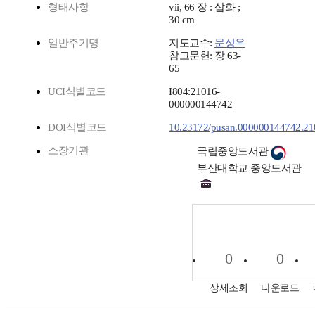
형태사항
vii, 66 장 : 삽화 ;
30 cm
일반주기명
지도교수:
문성우
참고문헌: 장 63-
65
UCI식별코드
I804:21016-
000000144742
DOI식별코드
10.23172/pusan.000000144742.2
소장기관
국립중앙도서관
부산대학교 중앙도서관
0
0
상세조회
다운로드