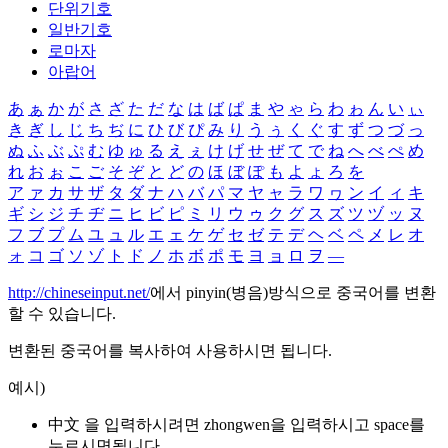
단위기호
일반기호
로마자
아랍어
あ
ぁ
か
が
さ
ざ
た
だ
な
は
ば
ぱ
ま
や
ゃ
ら
わ
ゎ
ん
い
ぃ
き
ぎ
し
じ
ち
ぢ
に
ひ
び
ぴ
み
り
う
ぅ
く
ぐ
す
ず
つ
づ
っ
ぬ
ふ
ぶ
ぷ
む
ゆ
ゅ
る
え
ぇ
け
げ
せ
ぜ
て
で
ね
へ
べ
ぺ
め
れ
お
ぉ
こ
ご
そ
ぞ
と
ど
の
ほ
ぼ
ぽ
も
よ
ょ
ろ
を
ア
ァ
カ
サ
ザ
タ
ダ
ナ
ハ
バ
パ
マ
ヤ
ャ
ラ
ワ
ヮ
ン
イ
ィ
キ
ギ
シ
ジ
チ
ヂ
ニ
ヒ
ビ
ピ
ミ
リ
ウ
ゥ
ク
グ
ス
ズ
ツ
ヅ
ッ
ヌ
フ
ブ
プ
ム
ユ
ュ
ル
エ
ェ
ケ
ゲ
セ
ゼ
テ
デ
ヘ
ベ
ペ
メ
レ
オ
ォ
コ
ゴ
ソ
ゾ
ト
ド
ノ
ホ
ボ
ポ
モ
ヨ
ョ
ロ
ヲ
―
http://chineseinput.net/
에서 pinyin(병음)방식으로 중국어를 변환
할 수 있습니다.
변환된 중국어를 복사하여 사용하시면 됩니다.
예시)
中文 을 입력하시려면
zhongwen
을 입력하시고 space를
누르시면됩니다.