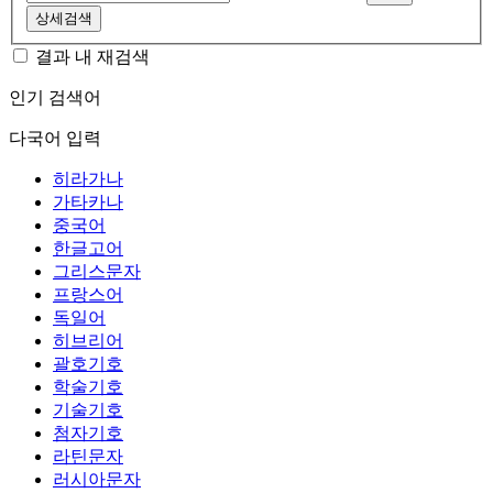
상세검색
결과 내 재검색
인기 검색어
다국어 입력
히라가나
가타카나
중국어
한글고어
그리스문자
프랑스어
독일어
히브리어
괄호기호
학술기호
기술기호
첨자기호
라틴문자
러시아문자