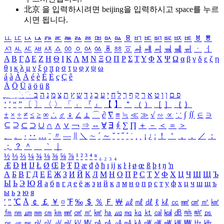
北京 을 입력하시려면
beijing
을 입력하시고 space를 누르
시면 됩니다.
ㅥ
ㅦ
ㅧ
ㅨ
ㅩ
ㅪ
ㅫ
ㅬ
ㅭ
ㅮ
ㅯ
ㅰ
ㅱ
ㅲ
ㅳ
ㅴ
ㅵ
ㅶ
ㅷ
ㅸ
ㅹ
ㅺ
ㅻ
ㅼ
ㅽ
ㅾ
ㅿ
ㆀ
ㆁ
ㆂ
ㆃ
ㆄ
ㆅ
ㆆ
ㆇ
ㆈ
ㆉ
ㆊ
ㆋ
ㆌ
ㆍ
ㆎ
Α
Β
Γ
Δ
Ε
Ζ
Η
Θ
Ι
Κ
Λ
Μ
Ν
Ξ
Ο
Π
Ρ
Σ
Τ
Υ
Φ
Χ
Ψ
Ω
α
β
γ
δ
ε
ζ
η
θ
ι
κ
λ
μ
ν
ξ
ο
π
ρ
σ
τ
υ
φ
χ
ψ
ω
á
à
Á
À
é
è
É
È
ç
Ç
ê
Ä
Ö
Ü
ä
ö
ü
ß
ְ
ֳ
ֲ
ֱ
ָ
ַ
ֵ
ֶ
ִ
ֹ
ּ
ֻ
ׂ
ׁ
ּ
ב
ה
נ
מ
צ
ת
ץ
ש
ד
ג
כ
ע
י
ח
ל
ך
ף
ק
ר
א
ט
ו
ן
ם
פ
‘
’
“
”
〔
〕
〈
〉
「
」
『
』
【
】
＂
（
）
［
］
｛
｝
±
×
÷
≠
≤
≥
∞
∴
♂
♀
∠
⊥
⌒
∂
∇
≡
≒
≪
≫
√
∽
∝
∵
∫
∬
∈
∋
⊆
⊇
⊂
⊃
∪
∩
∧
∨
￢
⇒
⇔
∀
∃
∮
∑
∏
＋
－
＜
＝
＞
、
。
·
‥
…
¨
〃
―
∥
＼
∼
´
～
ˇ
˘
˝
˚
˙
¸
˛
¡
¿
ː
！
＇
，
．
／
：
；
？
＾
＿
｀
｜
½
⅓
⅔
¼
¾
⅛
⅜
⅝
⅞
¹
²
³
⁴
ⁿ
₁
₂
₃
₄
Æ
Ð
Ħ
Ĳ
Ł
Ø
Œ
Þ
Ŧ
Ŋ
æ
đ
ð
ħ
ı
ĳ
ĸ
ŀ
ł
ø
œ
ß
þ
ŧ
ŋ
ŉ
А
Б
В
Г
Д
Е
Ё
Ж
З
И
Й
К
Л
М
Н
О
П
Р
С
Т
У
Ф
Х
Ц
Ч
Ш
Щ
Ъ
Ы
Ь
Э
Ю
Я
а
б
в
г
д
е
ё
ж
з
и
й
к
л
м
н
о
п
р
с
т
у
ф
х
ц
ч
ш
щ
ъ
ы
ь
э
ю
я
′
″
℃
Å
￠
￡
￥
¤
℉
‰
＄
％
Ｆ
￦
㎕
㎖
㎗
ℓ
㎘
㏄
㎣
㎤
㎥
㎦
㎙
㎚
㎛
㎜
㎝
㎞
㎟
㎠
㎡
㎢
㏊
㎍
㎎
㎏
㏏
㎈
㎉
㏈
㎧
㎨
㎰
㎱
㎲
㎳
㎴
㎵
㎶
㎷
㎸
㎹
㎀
㎁
㎂
㎃
㎄
㎺
㎻
㎽
㎾
㎿
㎐
㎑