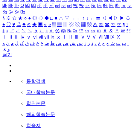
㎒
㎓
㎔
Ω
㏀
㏁
㎊
㎋
㎌
㏖
㏅
㎭
㎮
㎯
㏛
㎩
㎪
㎫
㎬
㏝
㏐
㏓
㏃
㏉
㏜
㏆
§
※
☆
★
○
●
◎
◇
◆
□
■
△
▽
→
←
↑
↓
↔
〓
◁
◀
▷
▶
♤
♠
♡
♥
♧
♣
⊙
◈
▣
◐
◑
▒
▤
▥
▨
▧
▦
▩
♨
☏
☎
☜
☞
¶
†
‡
↕
↗
↙
↖
↘
♭
♩
♪
♬
㉿
㈜
№
㏇
™
㏂
㏘
℡
＃
＆
＊
＠
ª
º
ⅰ
ⅱ
ⅲ
ⅳ
ⅴ
ⅵ
ⅶ
ⅷ
ⅸ
ⅹ
Ⅰ
Ⅱ
Ⅲ
Ⅳ
Ⅴ
Ⅵ
Ⅶ
Ⅷ
Ⅸ
Ⅹ
ا
ب
ت
ث
ج
ح
خ
د
ذ
ر
ز
س
ش
ص
ض
ط
ظ
ع
غ
ف
ق
ک
ل
م
ن
ه
و
ی
닫기
통합검색
국내학술논문
학위논문
해외학술논문
학술지