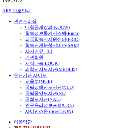
1599-3122
ARS 번호안내
관련누리집
대학공개강의(KOCW)
학술정보통계시스템(Rinfo)
외국학술지지원센터(FRIC)
학술관계분석서비스(SAM)
사서커뮤니티
기관회원
지식나눔(LOOK)
의학전자도서관(MEDLIS)
유관기관 사이트
교육부(MOE)
국립장애인도서관(NLD)
국립중앙도서관(NL)
국회도서관(NAL)
연구윤리정보포털(CRE)
사이언스온 (ScienceON)
이용약관
개인정보처리방침