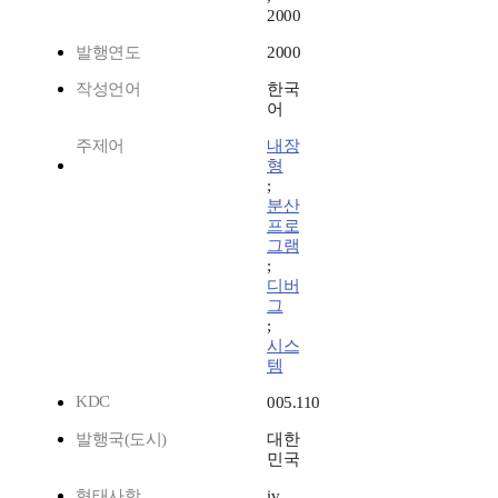
2000
발행연도
2000
작성언어
한국
어
주제어
내장
형
;
분산
프로
그램
;
디버
그
;
시스
템
KDC
005.110
발행국(도시)
대한
민국
형태사항
iv,