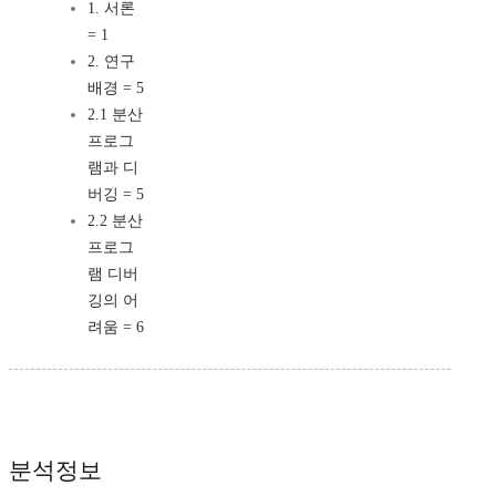
1. 서론
= 1
2. 연구
배경 = 5
2.1 분산
프로그
램과 디
버깅 = 5
2.2 분산
프로그
램 디버
깅의 어
려움 = 6
분석정보