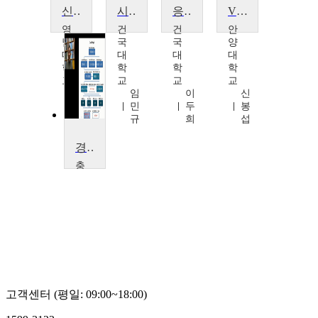
신호 및 선형시스템
시스템프로그래밍
응용제어시스템
VBA로 통계분석시스템 만들기
영
건
건
안
남
국
국
양
대
대
대
대
학
학
학
학
교
교
교
교
최
임
이
신
권
민
두
봉
휴
규
희
섭
경영정보시스템
충
북
대
학
교
김
상
욱
고객센터 (평일: 09:00~18:00)