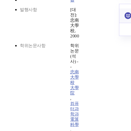
香
발행사항
[대
전]:
忠南
大學
校,
2000
학위논문사항
학위
논문
(석
사) -
-
忠南
大學
校
大學
院
,
컴퓨
터과
학과
電算
科學
,