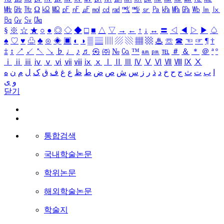
㎒
㎓
㎔
Ω
㏀
㏁
㎊
㎋
㎌
㏖
㏅
㎭
㎮
㎯
㏛
㎩
㎪
㎫
㎬
㏝
㏐
㏓
㏃
㏉
㏜
㏆
§
※
☆
★
○
●
◎
◇
◆
□
■
△
▽
→
←
↑
↓
↔
〓
◁
◀
▷
▶
♤
♠
♡
♥
♧
♣
⊙
◈
▣
◐
◑
▒
▤
▥
▨
▧
▦
▩
♨
☏
☎
☜
☞
¶
†
‡
↕
↗
↙
↖
↘
♭
♩
♪
♬
㉿
㈜
№
㏇
™
㏂
㏘
℡
＃
＆
＊
＠
ª
º
ⅰ
ⅱ
ⅲ
ⅳ
ⅴ
ⅵ
ⅶ
ⅷ
ⅸ
ⅹ
Ⅰ
Ⅱ
Ⅲ
Ⅳ
Ⅴ
Ⅵ
Ⅶ
Ⅷ
Ⅸ
Ⅹ
ا
ب
ت
ث
ج
ح
خ
د
ذ
ر
ز
س
ش
ص
ض
ط
ظ
ع
غ
ف
ق
ک
ل
م
ن
ه
و
ی
닫기
통합검색
국내학술논문
학위논문
해외학술논문
학술지