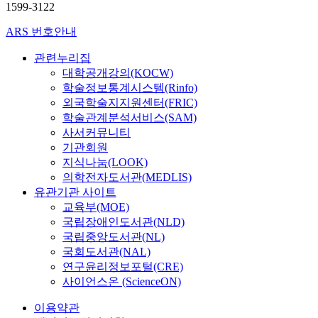
1599-3122
ARS 번호안내
관련누리집
대학공개강의(KOCW)
학술정보통계시스템(Rinfo)
외국학술지지원센터(FRIC)
학술관계분석서비스(SAM)
사서커뮤니티
기관회원
지식나눔(LOOK)
의학전자도서관(MEDLIS)
유관기관 사이트
교육부(MOE)
국립장애인도서관(NLD)
국립중앙도서관(NL)
국회도서관(NAL)
연구윤리정보포털(CRE)
사이언스온 (ScienceON)
이용약관