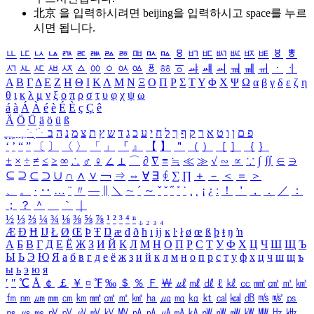
北京 을 입력하시려면
beijing
을 입력하시고 space를 누르
시면 됩니다.
ㅥ
ㅦ
ㅧ
ㅨ
ㅩ
ㅪ
ㅫ
ㅬ
ㅭ
ㅮ
ㅯ
ㅰ
ㅱ
ㅲ
ㅳ
ㅴ
ㅵ
ㅶ
ㅷ
ㅸ
ㅹ
ㅺ
ㅻ
ㅼ
ㅽ
ㅾ
ㅿ
ㆀ
ㆁ
ㆂ
ㆃ
ㆄ
ㆅ
ㆆ
ㆇ
ㆈ
ㆉ
ㆊ
ㆋ
ㆌ
ㆍ
ㆎ
Α
Β
Γ
Δ
Ε
Ζ
Η
Θ
Ι
Κ
Λ
Μ
Ν
Ξ
Ο
Π
Ρ
Σ
Τ
Υ
Φ
Χ
Ψ
Ω
α
β
γ
δ
ε
ζ
η
θ
ι
κ
λ
μ
ν
ξ
ο
π
ρ
σ
τ
υ
φ
χ
ψ
ω
á
à
Á
À
é
è
É
È
ç
Ç
ê
Ä
Ö
Ü
ä
ö
ü
ß
ְ
ֳ
ֲ
ֱ
ָ
ַ
ֵ
ֶ
ִ
ֹ
ּ
ֻ
ׂ
ׁ
ּ
ב
ה
נ
מ
צ
ת
ץ
ש
ד
ג
כ
ע
י
ח
ל
ך
ף
ק
ר
א
ט
ו
ן
ם
פ
‘
’
“
”
〔
〕
〈
〉
「
」
『
』
【
】
＂
（
）
［
］
｛
｝
±
×
÷
≠
≤
≥
∞
∴
♂
♀
∠
⊥
⌒
∂
∇
≡
≒
≪
≫
√
∽
∝
∵
∫
∬
∈
∋
⊆
⊇
⊂
⊃
∪
∩
∧
∨
￢
⇒
⇔
∀
∃
∮
∑
∏
＋
－
＜
＝
＞
、
。
·
‥
…
¨
〃
―
∥
＼
∼
´
～
ˇ
˘
˝
˚
˙
¸
˛
¡
¿
ː
！
＇
，
．
／
：
；
？
＾
＿
｀
｜
½
⅓
⅔
¼
¾
⅛
⅜
⅝
⅞
¹
²
³
⁴
ⁿ
₁
₂
₃
₄
Æ
Ð
Ħ
Ĳ
Ł
Ø
Œ
Þ
Ŧ
Ŋ
æ
đ
ð
ħ
ı
ĳ
ĸ
ŀ
ł
ø
œ
ß
þ
ŧ
ŋ
ŉ
А
Б
В
Г
Д
Е
Ё
Ж
З
И
Й
К
Л
М
Н
О
П
Р
С
Т
У
Ф
Х
Ц
Ч
Ш
Щ
Ъ
Ы
Ь
Э
Ю
Я
а
б
в
г
д
е
ё
ж
з
и
й
к
л
м
н
о
п
р
с
т
у
ф
х
ц
ч
ш
щ
ъ
ы
ь
э
ю
я
′
″
℃
Å
￠
￡
￥
¤
℉
‰
＄
％
Ｆ
￦
㎕
㎖
㎗
ℓ
㎘
㏄
㎣
㎤
㎥
㎦
㎙
㎚
㎛
㎜
㎝
㎞
㎟
㎠
㎡
㎢
㏊
㎍
㎎
㎏
㏏
㎈
㎉
㏈
㎧
㎨
㎰
㎱
㎲
㎳
㎴
㎵
㎶
㎷
㎸
㎹
㎀
㎁
㎂
㎃
㎄
㎺
㎻
㎽
㎾
㎿
㎐
㎑