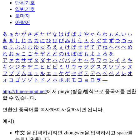
단위기호
일반기호
로마자
아랍어
あ
ぁ
か
が
さ
ざ
た
だ
な
は
ば
ぱ
ま
や
ゃ
ら
わ
ゎ
ん
い
ぃ
き
ぎ
し
じ
ち
ぢ
に
ひ
び
ぴ
み
り
う
ぅ
く
ぐ
す
ず
つ
づ
っ
ぬ
ふ
ぶ
ぷ
む
ゆ
ゅ
る
え
ぇ
け
げ
せ
ぜ
て
で
ね
へ
べ
ぺ
め
れ
お
ぉ
こ
ご
そ
ぞ
と
ど
の
ほ
ぼ
ぽ
も
よ
ょ
ろ
を
ア
ァ
カ
サ
ザ
タ
ダ
ナ
ハ
バ
パ
マ
ヤ
ャ
ラ
ワ
ヮ
ン
イ
ィ
キ
ギ
シ
ジ
チ
ヂ
ニ
ヒ
ビ
ピ
ミ
リ
ウ
ゥ
ク
グ
ス
ズ
ツ
ヅ
ッ
ヌ
フ
ブ
プ
ム
ユ
ュ
ル
エ
ェ
ケ
ゲ
セ
ゼ
テ
デ
ヘ
ベ
ペ
メ
レ
オ
ォ
コ
ゴ
ソ
ゾ
ト
ド
ノ
ホ
ボ
ポ
モ
ヨ
ョ
ロ
ヲ
―
http://chineseinput.net/
에서 pinyin(병음)방식으로 중국어를 변환
할 수 있습니다.
변환된 중국어를 복사하여 사용하시면 됩니다.
예시)
中文 을 입력하시려면
zhongwen
을 입력하시고 space를
누르시면됩니다.