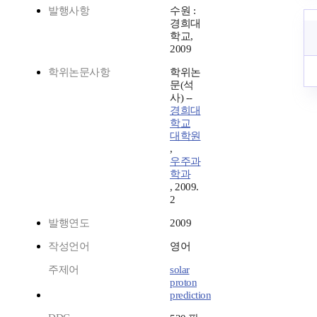
발행사항
수원 :
경희대
학교,
2009
학위논문사항
학위논
문(석
사) --
경희대
학교
대학원
,
우주과
학과
, 2009.
2
발행연도
2009
작성언어
영어
주제어
solar
proton
prediction