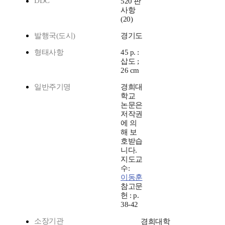
DDC
520 판
사항
(20)
발행국(도시)
경기도
형태사항
45 p. :
삽도 ;
26 cm
일반주기명
경희대
학교
논문은
저작권
에 의
해 보
호받습
니다.
지도교
수:
이동훈
참고문
헌 : p.
38-42
소장기관
경희대학