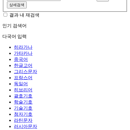
상세검색
결과 내 재검색
인기 검색어
다국어 입력
히라가나
가타카나
중국어
한글고어
그리스문자
프랑스어
독일어
히브리어
괄호기호
학술기호
기술기호
첨자기호
라틴문자
러시아문자