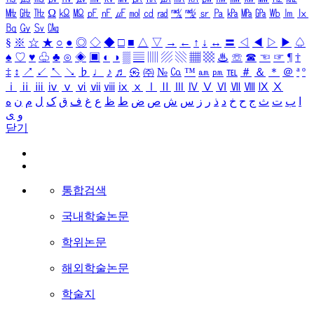
㎒
㎓
㎔
Ω
㏀
㏁
㎊
㎋
㎌
㏖
㏅
㎭
㎮
㎯
㏛
㎩
㎪
㎫
㎬
㏝
㏐
㏓
㏃
㏉
㏜
㏆
§
※
☆
★
○
●
◎
◇
◆
□
■
△
▽
→
←
↑
↓
↔
〓
◁
◀
▷
▶
♤
♠
♡
♥
♧
♣
⊙
◈
▣
◐
◑
▒
▤
▥
▨
▧
▦
▩
♨
☏
☎
☜
☞
¶
†
‡
↕
↗
↙
↖
↘
♭
♩
♪
♬
㉿
㈜
№
㏇
™
㏂
㏘
℡
＃
＆
＊
＠
ª
º
ⅰ
ⅱ
ⅲ
ⅳ
ⅴ
ⅵ
ⅶ
ⅷ
ⅸ
ⅹ
Ⅰ
Ⅱ
Ⅲ
Ⅳ
Ⅴ
Ⅵ
Ⅶ
Ⅷ
Ⅸ
Ⅹ
ا
ب
ت
ث
ج
ح
خ
د
ذ
ر
ز
س
ش
ص
ض
ط
ظ
ع
غ
ف
ق
ک
ل
م
ن
ه
و
ی
닫기
통합검색
국내학술논문
학위논문
해외학술논문
학술지