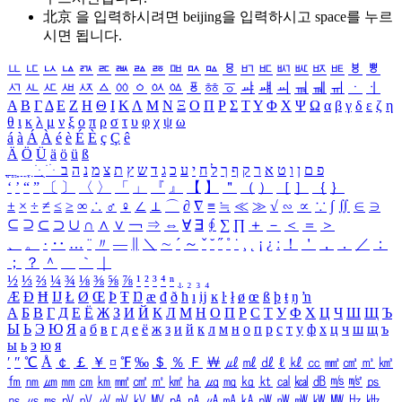
北京 을 입력하시려면
beijing
을 입력하시고 space를 누르
시면 됩니다.
ㅥ
ㅦ
ㅧ
ㅨ
ㅩ
ㅪ
ㅫ
ㅬ
ㅭ
ㅮ
ㅯ
ㅰ
ㅱ
ㅲ
ㅳ
ㅴ
ㅵ
ㅶ
ㅷ
ㅸ
ㅹ
ㅺ
ㅻ
ㅼ
ㅽ
ㅾ
ㅿ
ㆀ
ㆁ
ㆂ
ㆃ
ㆄ
ㆅ
ㆆ
ㆇ
ㆈ
ㆉ
ㆊ
ㆋ
ㆌ
ㆍ
ㆎ
Α
Β
Γ
Δ
Ε
Ζ
Η
Θ
Ι
Κ
Λ
Μ
Ν
Ξ
Ο
Π
Ρ
Σ
Τ
Υ
Φ
Χ
Ψ
Ω
α
β
γ
δ
ε
ζ
η
θ
ι
κ
λ
μ
ν
ξ
ο
π
ρ
σ
τ
υ
φ
χ
ψ
ω
á
à
Á
À
é
è
É
È
ç
Ç
ê
Ä
Ö
Ü
ä
ö
ü
ß
ְ
ֳ
ֲ
ֱ
ָ
ַ
ֵ
ֶ
ִ
ֹ
ּ
ֻ
ׂ
ׁ
ּ
ב
ה
נ
מ
צ
ת
ץ
ש
ד
ג
כ
ע
י
ח
ל
ך
ף
ק
ר
א
ט
ו
ן
ם
פ
‘
’
“
”
〔
〕
〈
〉
「
」
『
』
【
】
＂
（
）
［
］
｛
｝
±
×
÷
≠
≤
≥
∞
∴
♂
♀
∠
⊥
⌒
∂
∇
≡
≒
≪
≫
√
∽
∝
∵
∫
∬
∈
∋
⊆
⊇
⊂
⊃
∪
∩
∧
∨
￢
⇒
⇔
∀
∃
∮
∑
∏
＋
－
＜
＝
＞
、
。
·
‥
…
¨
〃
―
∥
＼
∼
´
～
ˇ
˘
˝
˚
˙
¸
˛
¡
¿
ː
！
＇
，
．
／
：
；
？
＾
＿
｀
｜
½
⅓
⅔
¼
¾
⅛
⅜
⅝
⅞
¹
²
³
⁴
ⁿ
₁
₂
₃
₄
Æ
Ð
Ħ
Ĳ
Ł
Ø
Œ
Þ
Ŧ
Ŋ
æ
đ
ð
ħ
ı
ĳ
ĸ
ŀ
ł
ø
œ
ß
þ
ŧ
ŋ
ŉ
А
Б
В
Г
Д
Е
Ё
Ж
З
И
Й
К
Л
М
Н
О
П
Р
С
Т
У
Ф
Х
Ц
Ч
Ш
Щ
Ъ
Ы
Ь
Э
Ю
Я
а
б
в
г
д
е
ё
ж
з
и
й
к
л
м
н
о
п
р
с
т
у
ф
х
ц
ч
ш
щ
ъ
ы
ь
э
ю
я
′
″
℃
Å
￠
￡
￥
¤
℉
‰
＄
％
Ｆ
￦
㎕
㎖
㎗
ℓ
㎘
㏄
㎣
㎤
㎥
㎦
㎙
㎚
㎛
㎜
㎝
㎞
㎟
㎠
㎡
㎢
㏊
㎍
㎎
㎏
㏏
㎈
㎉
㏈
㎧
㎨
㎰
㎱
㎲
㎳
㎴
㎵
㎶
㎷
㎸
㎹
㎀
㎁
㎂
㎃
㎄
㎺
㎻
㎽
㎾
㎿
㎐
㎑