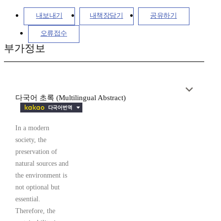
내보내기
내책장담기
공유하기
오류접수
부가정보
다국어 초록 (Multilingual Abstract)
In a modern
society, the
preservation of
natural sources and
the environment is
not optional but
essential.
Therefore, the