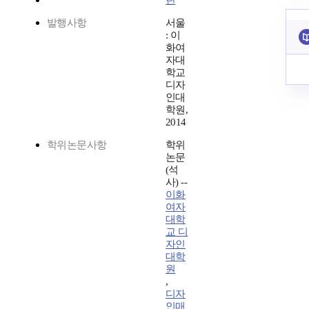
란
발행사항
서울
: 이
화여
자대
학교
디자
인대
학원,
2014
학위논문사항
학위
논문
(석
사) --
이화
여자
대학
교 디
자인
대학
원
,
디자
인매