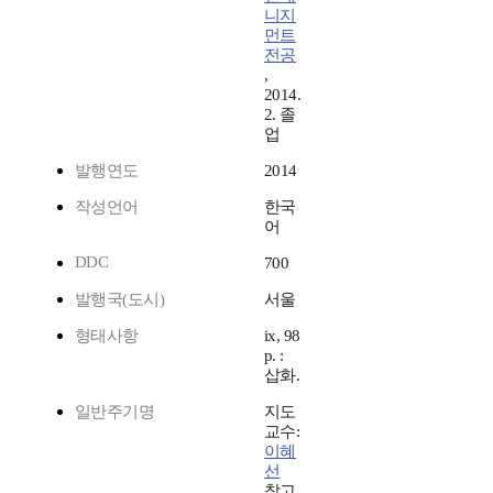
니지
먼트
전공
,
2014.
2. 졸
업
발행연도
2014
작성언어
한국
어
DDC
700
발행국(도시)
서울
형태사항
ix, 98
p. :
삽화.
일반주기명
지도
교수:
이혜
선
참고