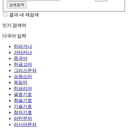
상세검색
결과 내 재검색
인기 검색어
다국어 입력
히라가나
가타카나
중국어
한글고어
그리스문자
프랑스어
독일어
히브리어
괄호기호
학술기호
기술기호
첨자기호
라틴문자
러시아문자