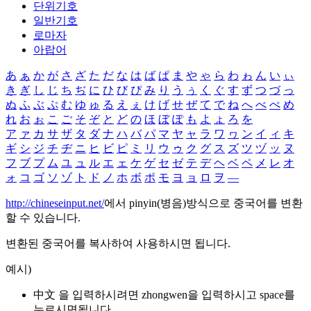
단위기호
일반기호
로마자
아랍어
あ
ぁ
か
が
さ
ざ
た
だ
な
は
ば
ぱ
ま
や
ゃ
ら
わ
ゎ
ん
い
ぃ
き
ぎ
し
じ
ち
ぢ
に
ひ
び
ぴ
み
り
う
ぅ
く
ぐ
す
ず
つ
づ
っ
ぬ
ふ
ぶ
ぷ
む
ゆ
ゅ
る
え
ぇ
け
げ
せ
ぜ
て
で
ね
へ
べ
ぺ
め
れ
お
ぉ
こ
ご
そ
ぞ
と
ど
の
ほ
ぼ
ぽ
も
よ
ょ
ろ
を
ア
ァ
カ
サ
ザ
タ
ダ
ナ
ハ
バ
パ
マ
ヤ
ャ
ラ
ワ
ヮ
ン
イ
ィ
キ
ギ
シ
ジ
チ
ヂ
ニ
ヒ
ビ
ピ
ミ
リ
ウ
ゥ
ク
グ
ス
ズ
ツ
ヅ
ッ
ヌ
フ
ブ
プ
ム
ユ
ュ
ル
エ
ェ
ケ
ゲ
セ
ゼ
テ
デ
ヘ
ベ
ペ
メ
レ
オ
ォ
コ
ゴ
ソ
ゾ
ト
ド
ノ
ホ
ボ
ポ
モ
ヨ
ョ
ロ
ヲ
―
http://chineseinput.net/
에서 pinyin(병음)방식으로 중국어를 변환
할 수 있습니다.
변환된 중국어를 복사하여 사용하시면 됩니다.
예시)
中文 을 입력하시려면
zhongwen
을 입력하시고 space를
누르시면됩니다.