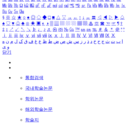
㎒
㎓
㎔
Ω
㏀
㏁
㎊
㎋
㎌
㏖
㏅
㎭
㎮
㎯
㏛
㎩
㎪
㎫
㎬
㏝
㏐
㏓
㏃
㏉
㏜
㏆
§
※
☆
★
○
●
◎
◇
◆
□
■
△
▽
→
←
↑
↓
↔
〓
◁
◀
▷
▶
♤
♠
♡
♥
♧
♣
⊙
◈
▣
◐
◑
▒
▤
▥
▨
▧
▦
▩
♨
☏
☎
☜
☞
¶
†
‡
↕
↗
↙
↖
↘
♭
♩
♪
♬
㉿
㈜
№
㏇
™
㏂
㏘
℡
＃
＆
＊
＠
ª
º
ⅰ
ⅱ
ⅲ
ⅳ
ⅴ
ⅵ
ⅶ
ⅷ
ⅸ
ⅹ
Ⅰ
Ⅱ
Ⅲ
Ⅳ
Ⅴ
Ⅵ
Ⅶ
Ⅷ
Ⅸ
Ⅹ
ا
ب
ت
ث
ج
ح
خ
د
ذ
ر
ز
س
ش
ص
ض
ط
ظ
ع
غ
ف
ق
ک
ل
م
ن
ه
و
ی
닫기
통합검색
국내학술논문
학위논문
해외학술논문
학술지