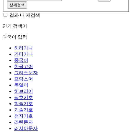
상세검색
결과 내 재검색
인기 검색어
다국어 입력
히라가나
가타카나
중국어
한글고어
그리스문자
프랑스어
독일어
히브리어
괄호기호
학술기호
기술기호
첨자기호
라틴문자
러시아문자