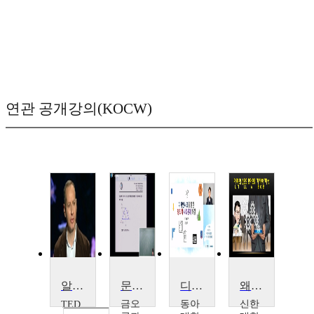
연관 공개강의(KOCW)
알렉스 태브록의 위기를 극복하는 아이디어들
문제해결 능력향상을 위한 전기자기학1
디자인사고를 통한 창의적 사회문제 해결
왜(Why), 문제해결능력이 중요할까요
금오
동아
신한
TED