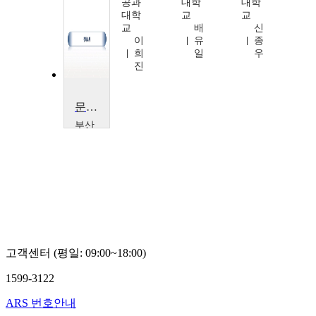
Alex
공과
대학
대학
Tabarrok
대학
교
교
교
배
신
이
유
종
희
일
우
진
문제해결을 위한 데이터 활용 및 분석
부산
외국
어대
학교
최
진
호
고객센터 (평일: 09:00~18:00)
1599-3122
ARS 번호안내