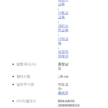
교육
;
기독교
교육
;
크리스
천교육
;
신앙교
육
;
성경적
정체성
발행국(도시)
충청남
도
형태사항
; 26 cm
일반주기명
지도교
수:
황병준
UCI식별코드
I804:44018-
200000868324