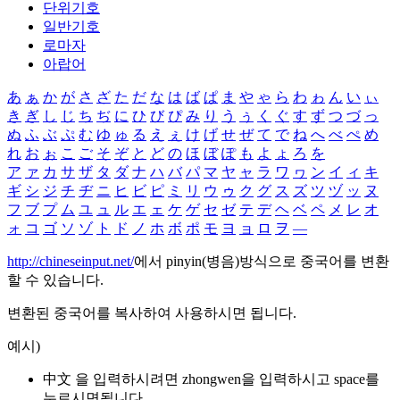
단위기호
일반기호
로마자
아랍어
あ
ぁ
か
が
さ
ざ
た
だ
な
は
ば
ぱ
ま
や
ゃ
ら
わ
ゎ
ん
い
ぃ
き
ぎ
し
じ
ち
ぢ
に
ひ
び
ぴ
み
り
う
ぅ
く
ぐ
す
ず
つ
づ
っ
ぬ
ふ
ぶ
ぷ
む
ゆ
ゅ
る
え
ぇ
け
げ
せ
ぜ
て
で
ね
へ
べ
ぺ
め
れ
お
ぉ
こ
ご
そ
ぞ
と
ど
の
ほ
ぼ
ぽ
も
よ
ょ
ろ
を
ア
ァ
カ
サ
ザ
タ
ダ
ナ
ハ
バ
パ
マ
ヤ
ャ
ラ
ワ
ヮ
ン
イ
ィ
キ
ギ
シ
ジ
チ
ヂ
ニ
ヒ
ビ
ピ
ミ
リ
ウ
ゥ
ク
グ
ス
ズ
ツ
ヅ
ッ
ヌ
フ
ブ
プ
ム
ユ
ュ
ル
エ
ェ
ケ
ゲ
セ
ゼ
テ
デ
ヘ
ベ
ペ
メ
レ
オ
ォ
コ
ゴ
ソ
ゾ
ト
ド
ノ
ホ
ボ
ポ
モ
ヨ
ョ
ロ
ヲ
―
http://chineseinput.net/
에서 pinyin(병음)방식으로 중국어를 변환
할 수 있습니다.
변환된 중국어를 복사하여 사용하시면 됩니다.
예시)
中文 을 입력하시려면
zhongwen
을 입력하시고 space를
누르시면됩니다.