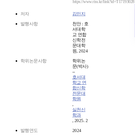
https://www.riss.kr/link?id=T17193028
저자
김민지
발행사항
천안 : 호
서대학
교 연합
신학전
문대학
원, 2024
학위논문사항
학위논
문(박사)
--
호서대
학교 연
합신학
전문대
학원
,
실천신
학과
, 2025. 2
발행연도
2024