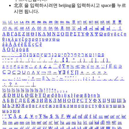
北京 을 입력하시려면
beijing
을 입력하시고 space를 누르
시면 됩니다.
ㅥ
ㅦ
ㅧ
ㅨ
ㅩ
ㅪ
ㅫ
ㅬ
ㅭ
ㅮ
ㅯ
ㅰ
ㅱ
ㅲ
ㅳ
ㅴ
ㅵ
ㅶ
ㅷ
ㅸ
ㅹ
ㅺ
ㅻ
ㅼ
ㅽ
ㅾ
ㅿ
ㆀ
ㆁ
ㆂ
ㆃ
ㆄ
ㆅ
ㆆ
ㆇ
ㆈ
ㆉ
ㆊ
ㆋ
ㆌ
ㆍ
ㆎ
Α
Β
Γ
Δ
Ε
Ζ
Η
Θ
Ι
Κ
Λ
Μ
Ν
Ξ
Ο
Π
Ρ
Σ
Τ
Υ
Φ
Χ
Ψ
Ω
α
β
γ
δ
ε
ζ
η
θ
ι
κ
λ
μ
ν
ξ
ο
π
ρ
σ
τ
υ
φ
χ
ψ
ω
á
à
Á
À
é
è
É
È
ç
Ç
ê
Ä
Ö
Ü
ä
ö
ü
ß
ְ
ֳ
ֲ
ֱ
ָ
ַ
ֵ
ֶ
ִ
ֹ
ּ
ֻ
ׂ
ׁ
ּ
ב
ה
נ
מ
צ
ת
ץ
ש
ד
ג
כ
ע
י
ח
ל
ך
ף
ק
ר
א
ט
ו
ן
ם
פ
‘
’
“
”
〔
〕
〈
〉
「
」
『
』
【
】
＂
（
）
［
］
｛
｝
±
×
÷
≠
≤
≥
∞
∴
♂
♀
∠
⊥
⌒
∂
∇
≡
≒
≪
≫
√
∽
∝
∵
∫
∬
∈
∋
⊆
⊇
⊂
⊃
∪
∩
∧
∨
￢
⇒
⇔
∀
∃
∮
∑
∏
＋
－
＜
＝
＞
、
。
·
‥
…
¨
〃
―
∥
＼
∼
´
～
ˇ
˘
˝
˚
˙
¸
˛
¡
¿
ː
！
＇
，
．
／
：
；
？
＾
＿
｀
｜
½
⅓
⅔
¼
¾
⅛
⅜
⅝
⅞
¹
²
³
⁴
ⁿ
₁
₂
₃
₄
Æ
Ð
Ħ
Ĳ
Ł
Ø
Œ
Þ
Ŧ
Ŋ
æ
đ
ð
ħ
ı
ĳ
ĸ
ŀ
ł
ø
œ
ß
þ
ŧ
ŋ
ŉ
А
Б
В
Г
Д
Е
Ё
Ж
З
И
Й
К
Л
М
Н
О
П
Р
С
Т
У
Ф
Х
Ц
Ч
Ш
Щ
Ъ
Ы
Ь
Э
Ю
Я
а
б
в
г
д
е
ё
ж
з
и
й
к
л
м
н
о
п
р
с
т
у
ф
х
ц
ч
ш
щ
ъ
ы
ь
э
ю
я
′
″
℃
Å
￠
￡
￥
¤
℉
‰
＄
％
Ｆ
￦
㎕
㎖
㎗
ℓ
㎘
㏄
㎣
㎤
㎥
㎦
㎙
㎚
㎛
㎜
㎝
㎞
㎟
㎠
㎡
㎢
㏊
㎍
㎎
㎏
㏏
㎈
㎉
㏈
㎧
㎨
㎰
㎱
㎲
㎳
㎴
㎵
㎶
㎷
㎸
㎹
㎀
㎁
㎂
㎃
㎄
㎺
㎻
㎽
㎾
㎿
㎐
㎑