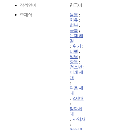
작성언어
한국어
주제어
돌봄
;
치유
;
회복
;
극복
;
문제 해
결
;
위기
;
비행
;
일탈
;
중독
;
청소년
;
미래 세
대
;
다음 세
대
;
Z세대
;
알파세
대
;
사역자
;
청소년